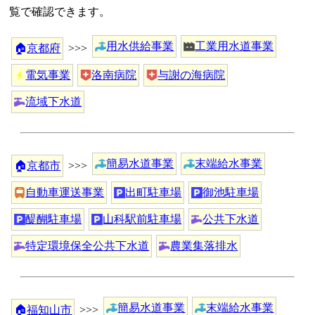
覧で確認できます。
用水供給事業
工業用水道事業
🏠
京都府
>>>
電気事業
洛南病院
与謝の海病院
流域下水道
簡易水道事業
末端給水事業
🏠
京都市
>>>
自動車運送事業
出町駐車場
御池駐車場
醍醐駐車場
山科駅前駐車場
公共下水道
特定環境保全公共下水道
農業集落排水
簡易水道事業
末端給水事業
🏠
福知山市
>>>