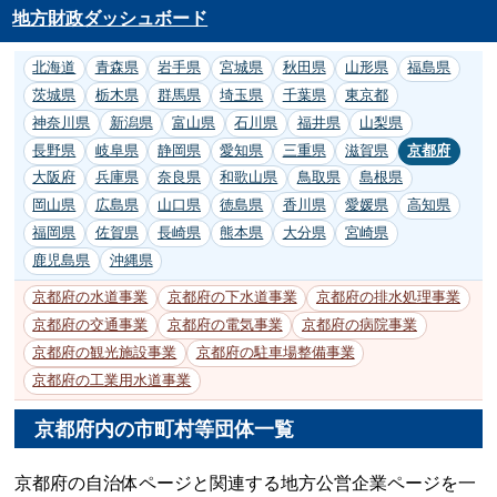
地方財政ダッシュボード
北海道
青森県
岩手県
宮城県
秋田県
山形県
福島県
茨城県
栃木県
群馬県
埼玉県
千葉県
東京都
神奈川県
新潟県
富山県
石川県
福井県
山梨県
長野県
岐阜県
静岡県
愛知県
三重県
滋賀県
京都府
大阪府
兵庫県
奈良県
和歌山県
鳥取県
島根県
岡山県
広島県
山口県
徳島県
香川県
愛媛県
高知県
福岡県
佐賀県
長崎県
熊本県
大分県
宮崎県
鹿児島県
沖縄県
京都府の水道事業
京都府の下水道事業
京都府の排水処理事業
京都府の交通事業
京都府の電気事業
京都府の病院事業
京都府の観光施設事業
京都府の駐車場整備事業
京都府の工業用水道事業
京都府内の市町村等団体一覧
京都府の自治体ページと関連する地方公営企業ページを一