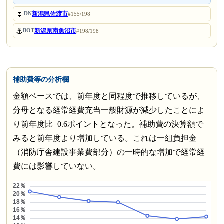
⏬
新潟県佐渡市
DN
#155/198
⚓
新潟県南魚沼市
BOT
#198/198
補助費等の分析欄
金額ベースでは、前年度と同程度で推移しているが、
分母となる経常経費充当一般財源が減少したことによ
り前年度比+0.6ポイントとなった。補助費の決算額で
みると前年度より増加している。これは一組負担金
（消防庁舎建設事業費部分）の一時的な増加で経常経
費には影響していない。