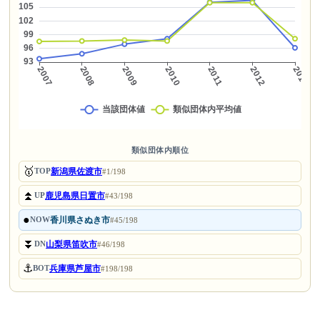
類似団体内順位
🥇
新潟県佐渡市
TOP
#1/198
⏫
鹿児島県日置市
UP
#43/198
●
香川県さぬき市
NOW
#45/198
⏬
山梨県笛吹市
DN
#46/198
⚓
兵庫県芦屋市
BOT
#198/198