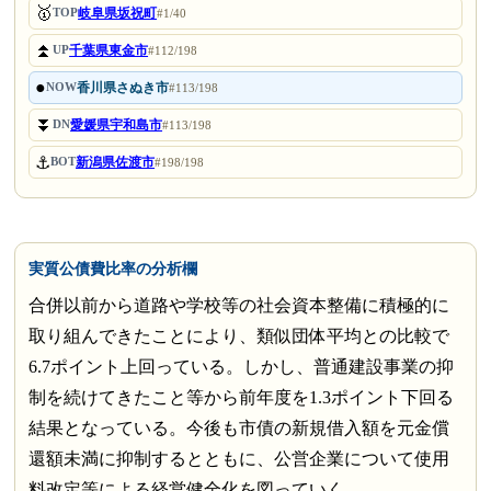
🥇
岐阜県坂祝町
TOP
#1/40
⏫
千葉県東金市
UP
#112/198
●
香川県さぬき市
NOW
#113/198
⏬
愛媛県宇和島市
DN
#113/198
⚓
新潟県佐渡市
BOT
#198/198
実質公債費比率の分析欄
合併以前から道路や学校等の社会資本整備に積極的に
取り組んできたことにより、類似団体平均との比較で
6.7ポイント上回っている。しかし、普通建設事業の抑
制を続けてきたこと等から前年度を1.3ポイント下回る
結果となっている。今後も市債の新規借入額を元金償
還額未満に抑制するとともに、公営企業について使用
料改定等による経営健全化を図っていく。