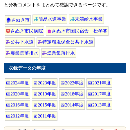
と分析コメントをまとめて確認できるページです。
簡易水道事業
末端給水事業
🏠
さぬき市
さぬき市民病院
さぬき市国民宿舎 松琴閣
公共下水道
特定環境保全公共下水道
農業集落排水
漁業集落排水
収録データの年度
📅
2024年度
📅
2023年度
📅
2022年度
📅
2021年度
📅
2020年度
📅
2019年度
📅
2018年度
📅
2017年度
📅
2016年度
📅
2015年度
📅
2014年度
📅
2013年度
📅
2012年度
📅
2011年度