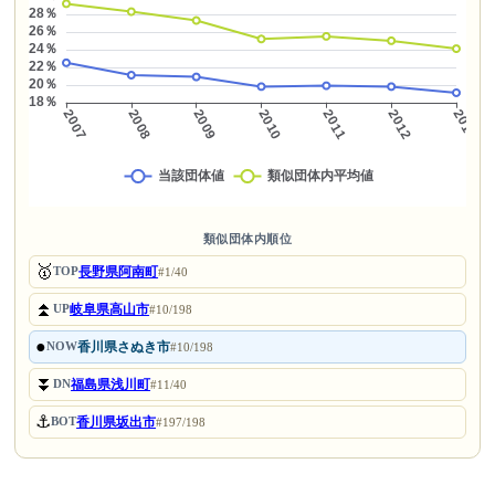
類似団体内順位
🥇
長野県阿南町
TOP
#1/40
⏫
岐阜県高山市
UP
#10/198
●
香川県さぬき市
NOW
#10/198
⏬
福島県浅川町
DN
#11/40
⚓
香川県坂出市
BOT
#197/198