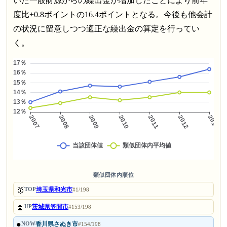
いた一般財源からの繰出金が増加したことにより前年
度比+0.8ポイントの16.4ポイントとなる。今後も他会計
の状況に留意しつつ適正な繰出金の算定を行ってい
く。
類似団体内順位
🥇
埼玉県和光市
TOP
#1/198
⏫
茨城県笠間市
UP
#153/198
●
香川県さぬき市
NOW
#154/198