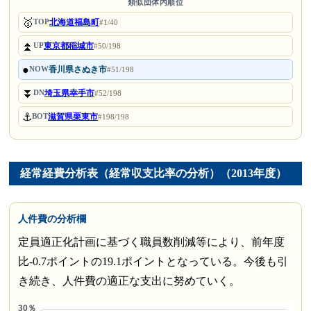
類似団体内順位
🥇
北海道福島町
TOP
#1/40
⏫
東京都稲城市
UP
#50/198
●
香川県さぬき市
NOW
#51/198
⏬
埼玉県幸手市
DN
#52/198
⚓
滋賀県栗東市
BOT
#198/198
経常経費分析表（経常収支比率の分析）（2013年度）
人件費の分析欄
定員適正化計画に基づく職員数削減等により、前年度
比-0.7ポイントの19.1ポイントとなっている。今後も引
き続き、人件費の適正な支出に努めていく。