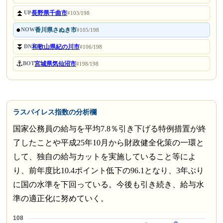
⏫
長野県千曲市
UP
#103/198
●
香川県さぬき市
NOW
#105/198
⏬
和歌山県紀の川市
DN
#106/198
⚓
宮城県気仙沼市
BOT
#198/198
ラスパイレス指数の分析欄
国家公務員の給与を平均7.8％引き下げる特例措置が終
了したことや平成25年10月から財政健全化策の一環と
して、独自の給与カットを実施していること等によ
り、前年度比10.4ポイント低下の96.1となり、3年ぶり
に国の水準を下回っている。今後も引き続き、給与水
準の適正化に努めていく。