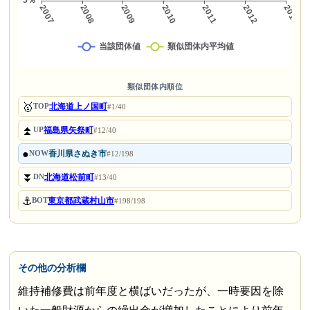
類似団体内順位
🥇
北海道上ノ国町
TOP
#1/40
⏫
福島県矢祭町
UP
#12/40
●
香川県さぬき市
NOW
#12/198
⏬
北海道松前町
DN
#13/40
⚓
東京都武蔵村山市
BOT
#198/198
その他の分析欄
維持補修費は前年度と横ばいだったが、一時要因を除