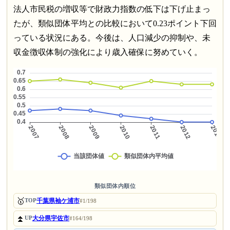
法人市民税の増収等で財政力指数の低下は下げ止まっ
たが、類似団体平均との比較において0.23ポイント下回
っている状況にある。今後は、人口減少の抑制や、未
収金徴収体制の強化により歳入確保に努めていく。
類似団体内順位
🥇
千葉県袖ケ浦市
TOP
#1/198
⏫
大分県宇佐市
UP
#164/198