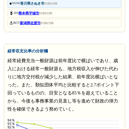
●
香川県さぬき市
NOW
#169/198
⏬
熊本県宇城市
DN
#169/198
⚓
新潟県佐渡市
BOT
#198/198
経常収支比率の分析欄
経常経費充当一般財源は前年度比で横ばいであり、歳
入における経常一般財源も、地方税収入が伸びた代わ
りに地方交付税が減少した結果、前年度比横ばいとな
った。また、類似団体平均と比較すると2.7ポイント下
回っているものの、目安となる85％を超えていること
から、今後も事務事業の見直し等を進めて財政の弾力
性を確保できるよう努めていく。