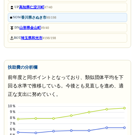
⏫
高知県仁淀川町
UP
#7/40
●
香川県さぬき市
NOW
#8/198
⏬
山形県金山町
DN
#9/40
⚓
埼玉県和光市
BOT
#198/198
扶助費の分析欄
前年度と同ポイントとなっており、類似団体平均を下
回る水準で推移している。今後とも見直しを進め、適
正な支出に努めていく。