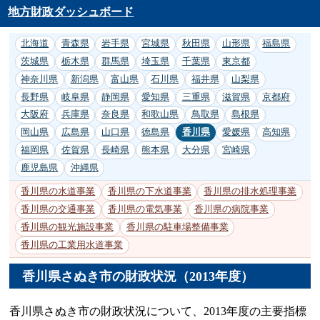
地方財政ダッシュボード
北海道
青森県
岩手県
宮城県
秋田県
山形県
福島県
茨城県
栃木県
群馬県
埼玉県
千葉県
東京都
神奈川県
新潟県
富山県
石川県
福井県
山梨県
長野県
岐阜県
静岡県
愛知県
三重県
滋賀県
京都府
大阪府
兵庫県
奈良県
和歌山県
鳥取県
島根県
岡山県
広島県
山口県
徳島県
香川県
愛媛県
高知県
福岡県
佐賀県
長崎県
熊本県
大分県
宮崎県
鹿児島県
沖縄県
香川県の水道事業
香川県の下水道事業
香川県の排水処理事業
香川県の交通事業
香川県の電気事業
香川県の病院事業
香川県の観光施設事業
香川県の駐車場整備事業
香川県の工業用水道事業
香川県さぬき市の財政状況（2013年度）
香川県さぬき市の財政状況について、2013年度の主要指標