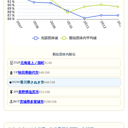
類似団体内順位
🥇
北海道上ノ国町
TOP
#1/40
⏫
秋田県能代市
UP
#48/198
●
香川県さぬき市
NOW
#48/198
⏬
長野県塩尻市
DN
#51/198
⚓
宮城県多賀城市
BOT
#198/198