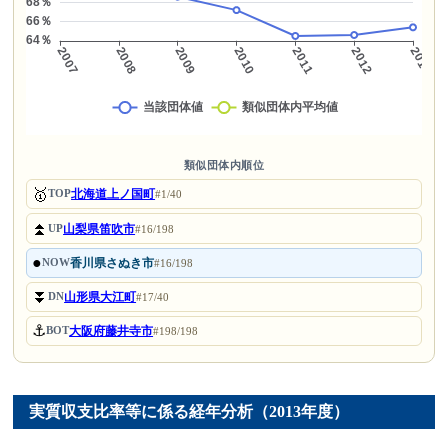
類似団体内順位
🥇
北海道上ノ国町
TOP
#1/40
⏫
山梨県笛吹市
UP
#16/198
●
香川県さぬき市
NOW
#16/198
⏬
山形県大江町
DN
#17/40
⚓
大阪府藤井寺市
BOT
#198/198
実質収支比率等に係る経年分析（2013年度）