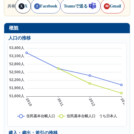
X
Facebook
Teamsで送る
Gmail
共有
X
f
✉
概観
人口の推移
歳入・歳出・差引の推移