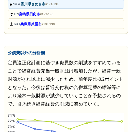
●
香川県さぬき市
NOW
#171/198
⏬
宮崎県日向市
DN
#173/198
⚓
兵庫県芦屋市
BOT
#198/198
公債費以外の分析欄
定員適正化計画に基づき職員数の削減をすすめている
ことで経常経費充当一般財源は増加したが、経常一般
財源がそれ以上に減少したため、前年度比-0.2ポイント
となった。今後は普通交付税の合併算定替の縮減等に
より経常一般財源が減少していくことが予想されるの
で、引き続き経常経費の削減に努めていく。