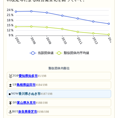
類似団体内順位
🥇
愛知県知多市
TOP
#1/198
⏫
島根県益田市
UP
#184/198
●
香川県さぬき市
NOW
#187/198
⏬
富山県氷見市
DN
#188/198
⚓
奈良県香芝市
BOT
#198/198