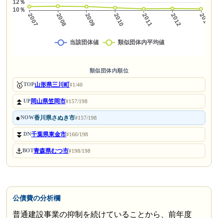
類似団体内順位
🥇
山形県三川町
TOP
#1/40
⏫
岡山県笠岡市
UP
#157/198
●
香川県さぬき市
NOW
#157/198
⏬
千葉県東金市
DN
#160/198
⚓
青森県むつ市
BOT
#198/198
公債費の分析欄
普通建設事業の抑制を続けていることから、前年度