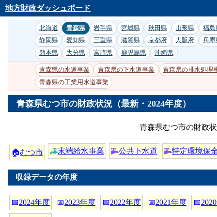
地方財政ダッシュボード
北海道
青森県
岩手県
宮城県
秋田県
山形県
福島
静岡県
愛知県
三重県
滋賀県
京都府
大阪府
兵庫
熊本県
大分県
宮崎県
鹿児島県
沖縄県
青森県の水道事業
青森県の下水道事業
青森県の排水処理
青森県の工業用水道事業
青森県むつ市の財政状況（最新・2024年度）
青森県むつ市の財政状
末端給水事業
公共下水道
特定環境保
🏠
むつ市
収録データの年度
📅
2024年度
📅
2023年度
📅
2022年度
📅
2021年度
📅
202