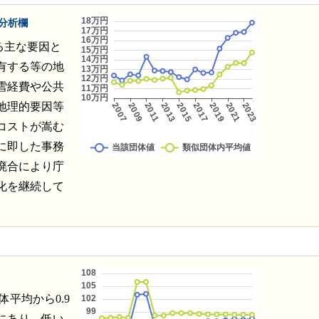
分析欄
いる主な要因と
有する等の地
雪経費や公共
地理的要因等
コストが嵩む
に即した事務
廃合により庁
化を継続して
体平均から0.9
にあり、低い