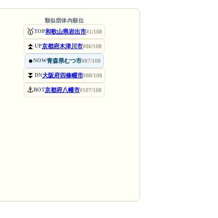
類似団体内順位
🥇
和歌山県岩出市
TOP
#1/108
⏫
京都府木津川市
UP
#86/108
●
青森県むつ市
NOW
#87/108
⏬
大阪府四條畷市
DN
#88/108
⚓
京都府八幡市
BOT
#107/108