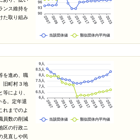
ランス維持を
けた取り組み
等を進め、職
、旧町村３地
と等により、
いる。定年退
これまでのよ
職員数の削減
地区の行政ニ
の見直しや民