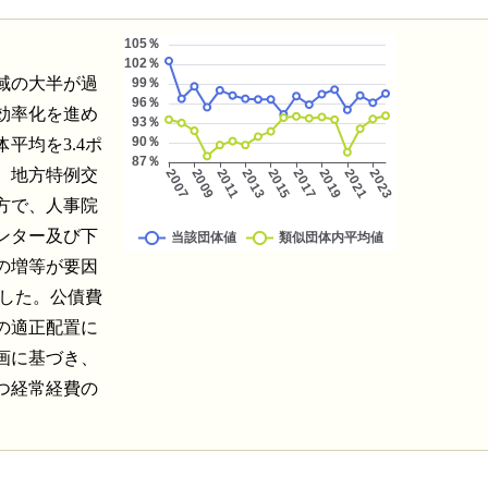
域の大半が過
効率化を進め
平均を3.4ポ
、地方特例交
方で、人事院
ンター及び下
の増等が要因
化した。公債費
の適正配置に
画に基づき、
つ経常経費の