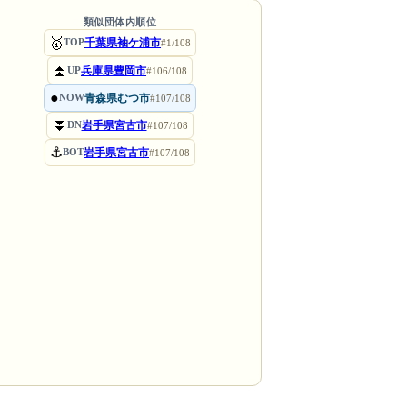
類似団体内順位
🥇
千葉県袖ケ浦市
TOP
#1/108
⏫
兵庫県豊岡市
UP
#106/108
●
青森県むつ市
NOW
#107/108
⏬
岩手県宮古市
DN
#107/108
⚓
岩手県宮古市
BOT
#107/108