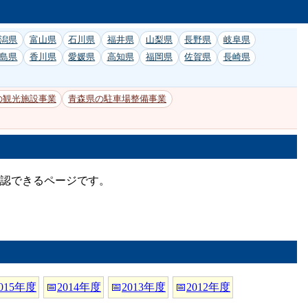
潟県
富山県
石川県
福井県
山梨県
長野県
岐阜県
島県
香川県
愛媛県
高知県
福岡県
佐賀県
長崎県
の観光施設事業
青森県の駐車場整備事業
確認できるページです。
015年度
📅
2014年度
📅
2013年度
📅
2012年度