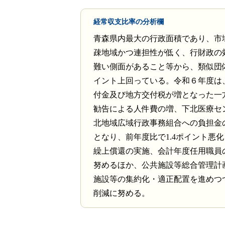
経常収支比率の分析欄
青森県内最大の行政面積であり、市
疎地域かつ連担性が低く、行財政の
難い側面があること等から、類似団体
イント上回っている。令和６年度は
付金及び地方交付税が増となった一
勧告による人件費の増、下北医療セ
北地域広域行政事務組合への負担金
となり、前年度比で1.4ポイント悪
繰上償還の実施、会計年度任用職員
努めるほか、公共施設等総合管理計
施設等の集約化・適正配置を進めつ
削減に努める。