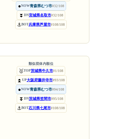
●
青森県むつ市
NOW
#32/108
⏬
宮城県名取市
DN
#32/108
⚓
兵庫県芦屋市
BOT
#108/108
類似団体内順位
🥇
茨城県牛久市
TOP
#1/108
⏫
大阪府藤井寺市
UP
#93/108
●
青森県むつ市
NOW
#94/108
⏬
茨城県笠間市
DN
#95/108
⚓
石川県七尾市
BOT
#108/108