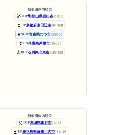
類似団体内順位
🥇
和歌山県岩出市
TOP
#1/108
⏫
京都府京田辺市
UP
#94/108
●
青森県むつ市
NOW
#95/108
⏬
兵庫県芦屋市
DN
#96/108
⚓
石川県七尾市
BOT
#108/108
類似団体内順位
🥇
宮城県富谷市
TOP
#1/108
⏫
鹿児島県薩摩川内市
UP
#31/108