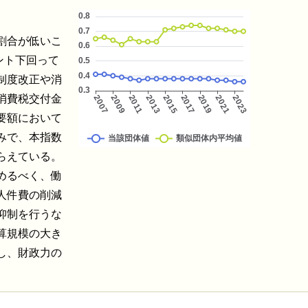
割合が低いこ
ント下回って
制度改正や消
消費税交付金
要額において
みで、本指数
らえている。
めるべく、働
人件費の削減
抑制を行うな
算規模の大き
し、財政力の