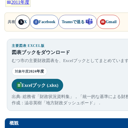
📅
2011年度
X
Facebook
Teamsで送る
Gmail
共有
X
f
✉
主要図表 EXCEL版
図表ブックをダウンロード
むつ市の主要財政図表を、Excelブックとしてまとめていま
2024年度
対象年度
Excelブック (.xlsx)
出典: 総務省「財政状況資料集」，「統一的な基準による財
作成：澁谷英樹「地方財政ダッシュボード」．
概観