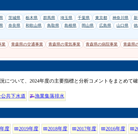
県
茨城県
栃木県
群馬県
埼玉県
千葉県
東京都
神奈川県
新
県
奈良県
和歌山県
鳥取県
島根県
岡山県
広島県
山口県
徳
事業
青森県の交通事業
青森県の電気事業
青森県の病院事業
青森県
況について、2024年度の主要指標と分析コメントをまとめて
全公共下水道
漁業集落排水
0年度
📅
2019年度
📅
2018年度
📅
2017年度
📅
2016年度
📅
2