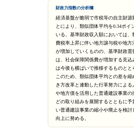
財政力指数の分析欄
経済基盤が脆弱で市税等の自主財源
とにより、類似団体平均を0.34ポイ
いる。基準財政収入額においては、
費税率上昇に伴い地方譲与税や地方
が増加していくものの、基準財政需
は、社会保障関係費が増加する見込
は今後も横ばいで推移するものとと
このため、類似団体平均との差を縮
き方改革と連動した行革努力による
や地方債を活用した普通建設事業の
どの取り組みを展開するとともに予
い普通建設事業の縮小や廃止を検討
向上に努める。