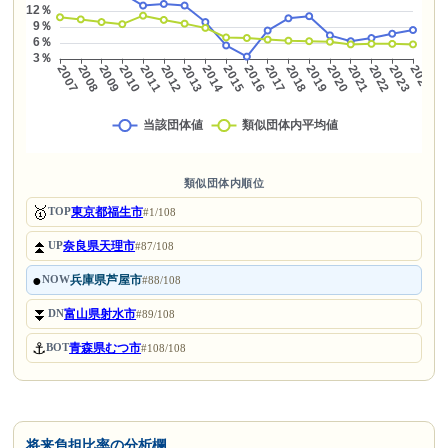
類似団体内順位
🥇
東京都福生市
TOP
#1/108
⏫
奈良県天理市
UP
#87/108
●
兵庫県芦屋市
NOW
#88/108
⏬
富山県射水市
DN
#89/108
⚓
青森県むつ市
BOT
#108/108
将来負担比率の分析欄