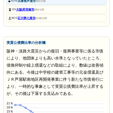
●
兵庫県芦屋市
NOW
#83/108
⏬
大阪府貝塚市
DN
#84/108
⚓
石川県七尾市
BOT
#108/108
実質公債費比率の分析欄
阪神・淡路大震災からの復旧・復興事業等に係る市債
により、他団体よりも高い水準となっていたところ、
借換抑制や繰上償還などの取組により、数値は改善傾
向にある。今後は中学校の建替工事等の元金償還及び
ＪＲ芦屋駅南地区再開発事業に伴う新たな市債発行に
より、一時的な事象として実質公債費比率が上昇する
が、その後は下落する見込みである。