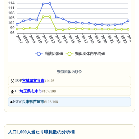
類似団体内順位
🥇
宮城県富谷市
TOP
#1/108
⏫
埼玉県志木市
UP
#107/108
●
兵庫県芦屋市
NOW
#108/108
人口1,000人当たり職員数の分析欄