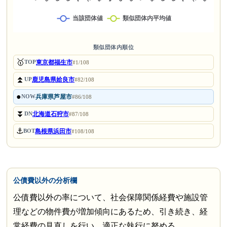
類似団体内順位
🥇
東京都福生市
TOP
#1/108
⏫
鹿児島県姶良市
UP
#82/108
●
兵庫県芦屋市
NOW
#86/108
⏬
北海道石狩市
DN
#87/108
⚓
島根県浜田市
BOT
#108/108
公債費以外の分析欄
公債費以外の率について、社会保障関係経費や施設管
理などの物件費が増加傾向にあるため、引き続き、経
常経費の見直しを行い、適正な執行に努める。