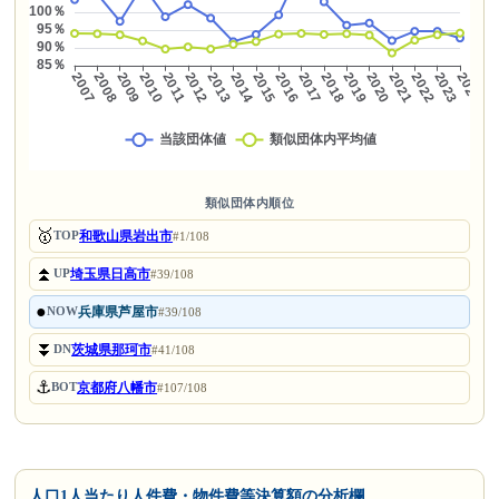
類似団体内順位
🥇
和歌山県岩出市
TOP
#1/108
⏫
埼玉県日高市
UP
#39/108
●
兵庫県芦屋市
NOW
#39/108
⏬
茨城県那珂市
DN
#41/108
⚓
京都府八幡市
BOT
#107/108
人口1人当たり人件費・物件費等決算額の分析欄