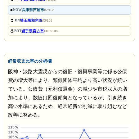
●
兵庫県芦屋市
NOW
#2/108
⏬
埼玉県和光市
DN
#3/108
⚓
岩手県宮古市
BOT
#107/108
経常収支比率の分析欄
阪神・淡路大震災からの復旧・復興事業等に係る公債
費の増大等により、類似団体平均より高い状況が続い
ている。公債費（元利償還金）の減少や市税収入の増
加により、数値は回復傾向となっているが、引き続き
高い水準にあるため、経常経費の削減に取り組むなど
改善に努める。