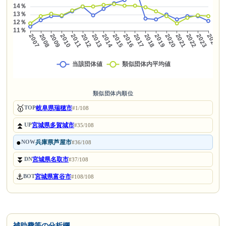
類似団体内順位
🥇
岐阜県瑞穂市
TOP
#1/108
⏫
宮城県多賀城市
UP
#35/108
●
兵庫県芦屋市
NOW
#36/108
⏬
宮城県名取市
DN
#37/108
⚓
宮城県富谷市
BOT
#108/108
補助費等の分析欄