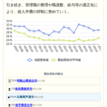
引き続き、管理職の整理や職員数、給与等の適正化に
より、総人件費の抑制に努めていく。
類似団体内順位
🥇
和歌山県岩出市
TOP
#1/108
⏫
奈良県桜井市
UP
#95/108
●
兵庫県芦屋市
NOW
#96/108
⏬
岩手県宮古市
DN
#97/108