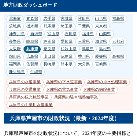
地方財政ダッシュボード
北海道
青森県
岩手県
宮城県
秋田県
山形県
福島県
茨城県
栃木県
群馬県
埼玉県
千葉県
東京都
神奈川県
新潟県
富山県
石川県
福井県
山梨県
長野県
岐阜県
静岡県
愛知県
三重県
滋賀県
京都府
大阪府
兵庫県
奈良県
和歌山県
鳥取県
島根県
岡山県
広島県
山口県
徳島県
香川県
愛媛県
高知県
福岡県
佐賀県
長崎県
熊本県
大分県
宮崎県
鹿児島県
沖縄県
兵庫県の水道事業
兵庫県の下水道事業
兵庫県の排水処理事業
兵庫県の交通事業
兵庫県の電気事業
兵庫県の病院事業
兵庫県の観光施設事業
兵庫県の駐車場整備事業
兵庫県の工業用水道事業
兵庫県芦屋市の財政状況（最新・2024年度）
兵庫県芦屋市の財政状況について、2024年度の主要指標と