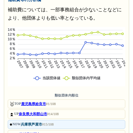
補助費については、一部事務組合が少ないことなどに
より、他団体よりも低い率となっている。
類似団体内順位
🥇
鹿児島県姶良市
TOP
#1/108
⏫
奈良県大和郡山市
UP
#14/108
●
兵庫県芦屋市
NOW
#15/108