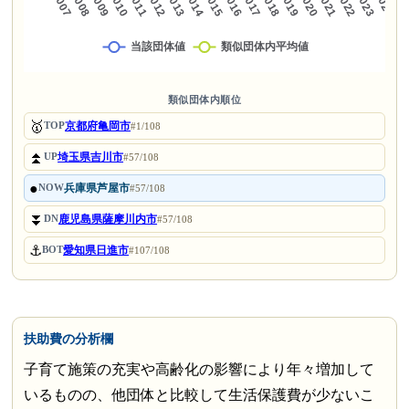
類似団体内順位
🥇
京都府亀岡市
TOP
#1/108
⏫
埼玉県吉川市
UP
#57/108
●
兵庫県芦屋市
NOW
#57/108
⏬
鹿児島県薩摩川内市
DN
#57/108
⚓
愛知県日進市
BOT
#107/108
扶助費の分析欄
子育て施策の充実や高齢化の影響により年々増加して
いるものの、他団体と比較して生活保護費が少ないこ