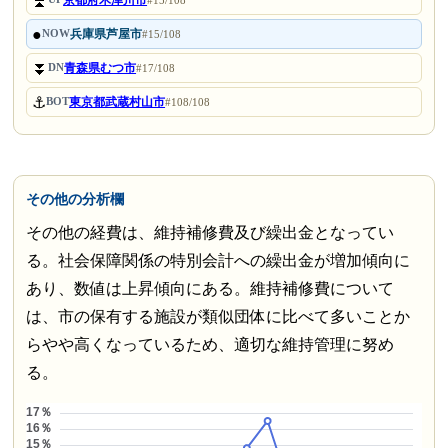
⏫
京都府木津川市
#15/108
●
兵庫県芦屋市
NOW
#15/108
⏬
青森県むつ市
DN
#17/108
⚓
東京都武蔵村山市
BOT
#108/108
その他の分析欄
その他の経費は、維持補修費及び繰出金となってい
る。社会保障関係の特別会計への繰出金が増加傾向に
あり、数値は上昇傾向にある。維持補修費について
は、市の保有する施設が類似団体に比べて多いことか
らやや高くなっているため、適切な維持管理に努め
る。