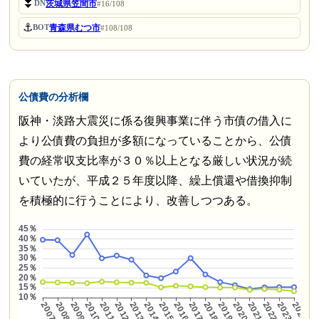
⏬
茨城県笠間市
DN
#16/108
⚓
青森県むつ市
BOT
#108/108
公債費の分析欄
阪神・淡路大震災に係る復興事業に伴う市債の借入に
より公債費の負担が多額になっていることから、公債
費の経常収支比率が３０％以上となる厳しい状況が続
いていたが、平成２５年度以降、繰上償還や借換抑制
を積極的に行うことにより、改善しつつある。