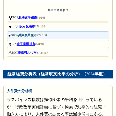
類似団体内順位
🥇
北海道千歳市
TOP
#1/108
⏫
大阪府阪南市
UP
#76/108
●
兵庫県芦屋市
NOW
#77/108
⏬
埼玉県桶川市
DN
#78/108
⚓
青森県むつ市
BOT
#108/108
経常経費分析表（経常収支比率の分析）（2024年度）
人件費の分析欄
ラスパイレス指数は類似団体の平均を上回っている
が、行政改革実施計画に基づく簡素で効率的な組織・
働き方により、人件費の占める率は減少傾向にある。