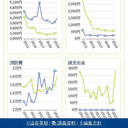
消防費
諸支出金
©澁谷英樹
|
📚 講義資料
|
🖇編集方針