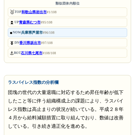
類似団体内順位
🥇
和歌山県岩出市
TOP
#1/108
⏫
青森県むつ市
UP
#95/108
●
兵庫県芦屋市
NOW
#96/108
⏬
香川県坂出市
DN
#97/108
⚓
石川県七尾市
BOT
#108/108
ラスパイレス指数の分析欄
団塊の世代の大量退職に対応するため昇任年齢が低下
したこと等に伴う組織構成上の課題により、ラスパイ
レス指数は高止まりの状況が続いている。平成２８年
４月から給料減額措置に取り組んでおり、数値は改善
している。引き続き適正化を進める。