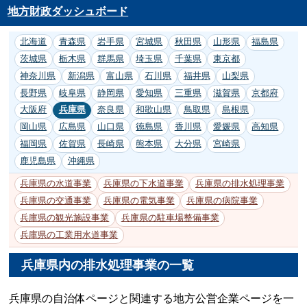
地方財政ダッシュボード
北海道
青森県
岩手県
宮城県
秋田県
山形県
福島県
茨城県
栃木県
群馬県
埼玉県
千葉県
東京都
神奈川県
新潟県
富山県
石川県
福井県
山梨県
長野県
岐阜県
静岡県
愛知県
三重県
滋賀県
京都府
大阪府
兵庫県
奈良県
和歌山県
鳥取県
島根県
岡山県
広島県
山口県
徳島県
香川県
愛媛県
高知県
福岡県
佐賀県
長崎県
熊本県
大分県
宮崎県
鹿児島県
沖縄県
兵庫県の水道事業
兵庫県の下水道事業
兵庫県の排水処理事業
兵庫県の交通事業
兵庫県の電気事業
兵庫県の病院事業
兵庫県の観光施設事業
兵庫県の駐車場整備事業
兵庫県の工業用水道事業
兵庫県内の排水処理事業の一覧
兵庫県の自治体ページと関連する地方公営企業ページを一