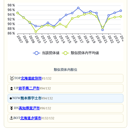
類似団体内順位
🥇
北海道紋別市
TOP
#1/132
⏫
岩手県二戸市
UP
#94/132
●
熊本県宇土市
NOW
#94/132
⏬
高知県室戸市
DN
#96/132
⚓
北海道夕張市
BOT
#132/132