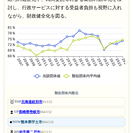
討し、行政サービスに対する受益者負担も視野に入れ
ながら、財政健全化を図る。
類似団体内順位
🥇
北海道紋別市
TOP
#1/132
⏫
長崎県壱岐市
UP
#64/132
●
熊本県宇土市
NOW
#64/132
⏬
岩手県二戸市
DN
#67/132