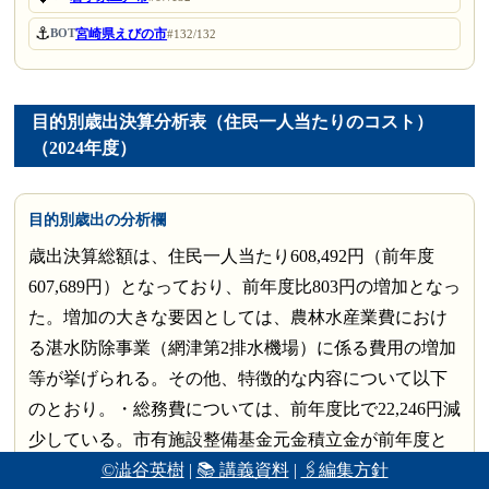
⚓
宮崎県えびの市
BOT
#132/132
目的別歳出決算分析表（住民一人当たりのコスト）
（2024年度）
目的別歳出の分析欄
歳出決算総額は、住民一人当たり608,492円（前年度
607,689円）となっており、前年度比803円の増加となっ
た。増加の大きな要因としては、農林水産業費におけ
る湛水防除事業（網津第2排水機場）に係る費用の増加
等が挙げられる。その他、特徴的な内容について以下
のとおり。・総務費については、前年度比で22,246円減
少している。市有施設整備基金元金積立金が前年度と
©澁谷英樹
|
📚 講義資料
|
🖇編集方針
比べ減少したことが主な要因である。・衛生費につい