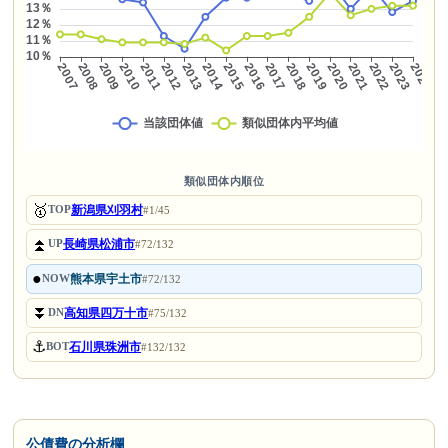
類似団体内順位
🥇
新潟県刈羽村
TOP
#1/45
⏫
長崎県松浦市
UP
#72/132
●
熊本県宇土市
NOW
#72/132
⏬
高知県四万十市
DN
#75/132
⚓
石川県珠洲市
BOT
#132/132
公債費の分析欄