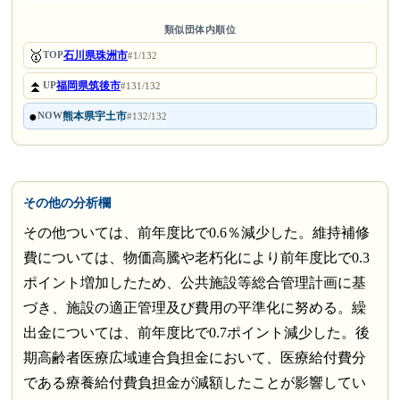
類似団体内順位
🥇
石川県珠洲市
TOP
#1/132
⏫
福岡県筑後市
UP
#131/132
●
熊本県宇土市
NOW
#132/132
その他の分析欄
その他ついては、前年度比で0.6％減少した。維持補修
費については、物価高騰や老朽化により前年度比で0.3
ポイント増加したため、公共施設等総合管理計画に基
づき、施設の適正管理及び費用の平準化に努める。繰
出金については、前年度比で0.7ポイント減少した。後
期高齢者医療広域連合負担金において、医療給付費分
である療養給付費負担金が減額したことが影響してい