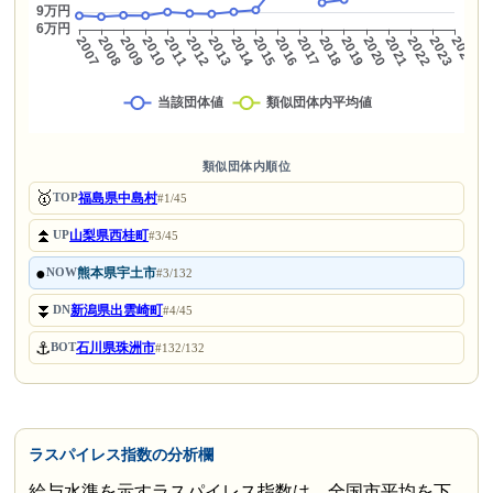
類似団体内順位
🥇
福島県中島村
TOP
#1/45
⏫
山梨県西桂町
UP
#3/45
●
熊本県宇土市
NOW
#3/132
⏬
新潟県出雲崎町
DN
#4/45
⚓
石川県珠洲市
BOT
#132/132
ラスパイレス指数の分析欄
給与水準を示すラスパイレス指数は、全国市平均を下