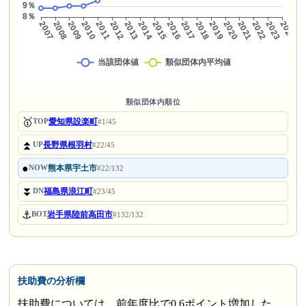
類似団体内順位
🥇
愛知県設楽町
TOP
#1/45
⏫
長野県根羽村
UP
#22/45
●
熊本県宇土市
NOW
#22/132
⏬
福島県浪江町
DN
#23/45
⚓
岩手県陸前高田市
BOT
#132/132
扶助費の分析欄
扶助費については、前年度比で0.6ポイント増加した。