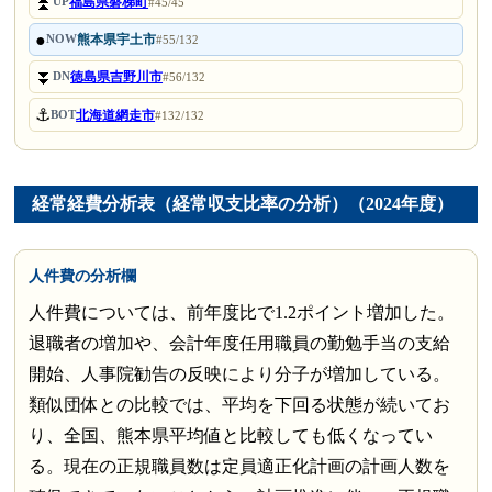
⏫
福島県磐梯町
UP
#45/45
●
熊本県宇土市
NOW
#55/132
⏬
徳島県吉野川市
DN
#56/132
⚓
北海道網走市
BOT
#132/132
経常経費分析表（経常収支比率の分析）（2024年度）
人件費の分析欄
人件費については、前年度比で1.2ポイント増加した。
退職者の増加や、会計年度任用職員の勤勉手当の支給
開始、人事院勧告の反映により分子が増加している。
類似団体との比較では、平均を下回る状態が続いてお
り、全国、熊本県平均値と比較しても低くなってい
る。現在の正規職員数は定員適正化計画の計画人数を