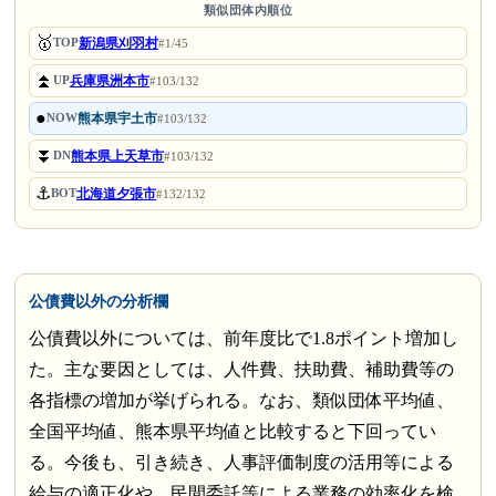
類似団体内順位
🥇
新潟県刈羽村
TOP
#1/45
⏫
兵庫県洲本市
UP
#103/132
●
熊本県宇土市
NOW
#103/132
⏬
熊本県上天草市
DN
#103/132
⚓
北海道夕張市
BOT
#132/132
公債費以外の分析欄
公債費以外については、前年度比で1.8ポイント増加し
た。主な要因としては、人件費、扶助費、補助費等の
各指標の増加が挙げられる。なお、類似団体平均値、
全国平均値、熊本県平均値と比較すると下回ってい
る。今後も、引き続き、人事評価制度の活用等による
給与の適正化や、民間委託等による業務の効率化を検