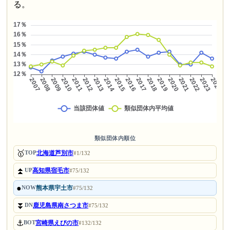
る。
類似団体内順位
🥇
北海道芦別市
TOP
#1/132
⏫
高知県宿毛市
UP
#75/132
●
熊本県宇土市
NOW
#75/132
⏬
鹿児島県南さつま市
DN
#75/132
⚓
宮崎県えびの市
BOT
#132/132