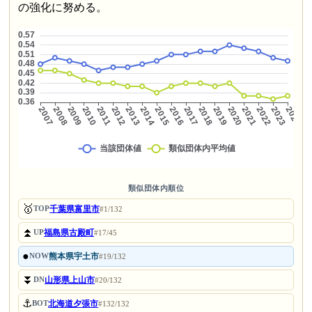
の強化に努める。
類似団体内順位
🥇
千葉県富里市
TOP
#1/132
⏫
福島県古殿町
UP
#17/45
●
熊本県宇土市
NOW
#19/132
⏬
山形県上山市
DN
#20/132
⚓
北海道夕張市
BOT
#132/132