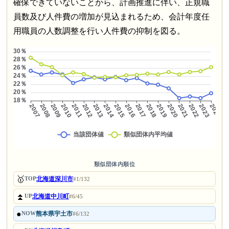
確保できていないことから、計画推進に伴い、正規職
員数及び人件費の増加が見込まれるため、会計年度任
用職員の人数調整を行い人件費の抑制を図る。
類似団体内順位
🥇
北海道深川市
TOP
#1/132
⏫
北海道中川町
UP
#6/45
●
熊本県宇土市
NOW
#6/132