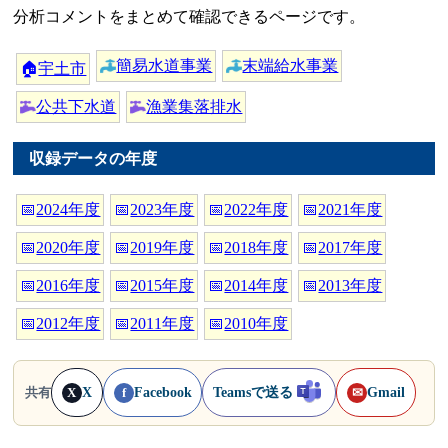
分析コメントをまとめて確認できるページです。
簡易水道事業
末端給水事業
🏠
宇土市
公共下水道
漁業集落排水
収録データの年度
📅
2024年度
📅
2023年度
📅
2022年度
📅
2021年度
📅
2020年度
📅
2019年度
📅
2018年度
📅
2017年度
📅
2016年度
📅
2015年度
📅
2014年度
📅
2013年度
📅
2012年度
📅
2011年度
📅
2010年度
X
Facebook
Teamsで送る
Gmail
共有
X
f
✉