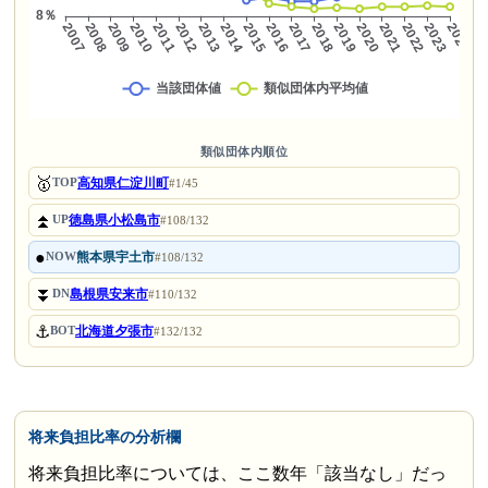
類似団体内順位
🥇
高知県仁淀川町
TOP
#1/45
⏫
徳島県小松島市
UP
#108/132
●
熊本県宇土市
NOW
#108/132
⏬
島根県安来市
DN
#110/132
⚓
北海道夕張市
BOT
#132/132
将来負担比率の分析欄
将来負担比率については、ここ数年「該当なし」だっ