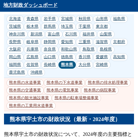
地方財政ダッシュボード
北海道
青森県
岩手県
宮城県
秋田県
山形県
福島県
茨城県
栃木県
群馬県
埼玉県
千葉県
東京都
神奈川県
新潟県
富山県
石川県
福井県
山梨県
長野県
岐阜県
静岡県
愛知県
三重県
滋賀県
京都府
大阪府
兵庫県
奈良県
和歌山県
鳥取県
島根県
岡山県
広島県
山口県
徳島県
香川県
愛媛県
高知県
福岡県
佐賀県
長崎県
熊本県
大分県
宮崎県
鹿児島県
沖縄県
熊本県の水道事業
熊本県の下水道事業
熊本県の排水処理事業
熊本県の交通事業
熊本県の電気事業
熊本県の病院事業
熊本県の観光施設事業
熊本県の駐車場整備事業
熊本県の工業用水道事業
熊本県宇土市の財政状況（最新・2024年度）
熊本県宇土市の財政状況について、2024年度の主要指標と