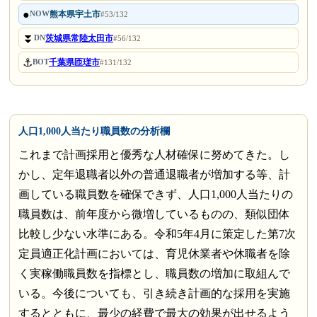
●
熊本県宇土市
NOW
#53/132
⏬
茨城県常陸太田市
DN
#56/132
⚓
千葉県匝瑳市
BOT
#131/132
人口1,000人当たり職員数の分析欄
これまで計画採用と優秀な人材確保に努めてきた。し
かし、定年退職者以外の普通退職者が増加する等、計
画している職員数を確保できず、人口1,000人当たりの
職員数は、前年度から微増しているものの、類似団体
比較し少ない水準にある。令和5年4月に策定した第7次
定員適正化計画においては、育児休業者や休職者を除
く実稼働職員数を指標とし、職員数の増加に取組んで
いる。今後についても、引き続き計画的な採用を実施
するとともに、最少の経費で最大の効果が出せるよう