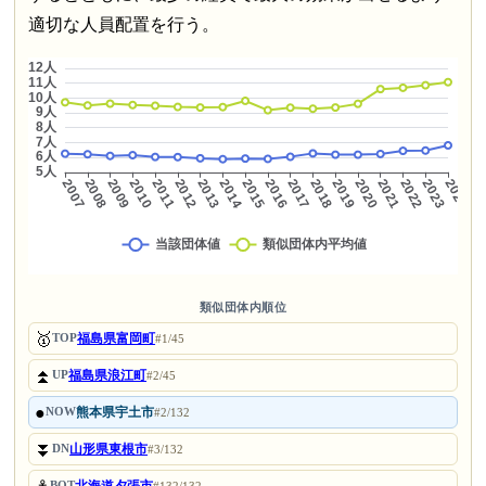
適切な人員配置を行う。
類似団体内順位
🥇
福島県富岡町
TOP
#1/45
⏫
福島県浪江町
UP
#2/45
●
熊本県宇土市
NOW
#2/132
⏬
山形県東根市
DN
#3/132
BOT