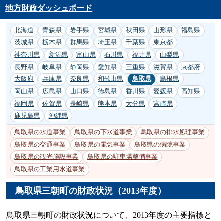
地方財政ダッシュボード
北海道
青森県
岩手県
宮城県
秋田県
山形県
福島県
茨城県
栃木県
群馬県
埼玉県
千葉県
東京都
神奈川県
新潟県
富山県
石川県
福井県
山梨県
長野県
岐阜県
静岡県
愛知県
三重県
滋賀県
京都府
大阪府
兵庫県
奈良県
和歌山県
鳥取県
島根県
岡山県
広島県
山口県
徳島県
香川県
愛媛県
高知県
福岡県
佐賀県
長崎県
熊本県
大分県
宮崎県
鹿児島県
沖縄県
鳥取県の水道事業
鳥取県の下水道事業
鳥取県の排水処理事業
鳥取県の交通事業
鳥取県の電気事業
鳥取県の病院事業
鳥取県の観光施設事業
鳥取県の駐車場整備事業
鳥取県の工業用水道事業
鳥取県三朝町の財政状況（2013年度）
鳥取県三朝町の財政状況について、2013年度の主要指標と