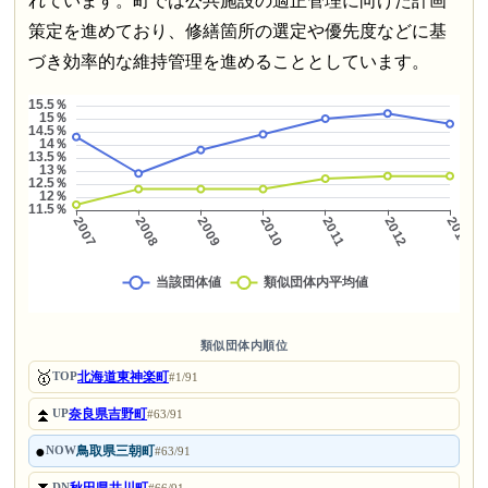
れています。町では公共施設の適正管理に向けた計画
策定を進めており、修繕箇所の選定や優先度などに基
づき効率的な維持管理を進めることとしています。
類似団体内順位
🥇
北海道東神楽町
TOP
#1/91
⏫
奈良県吉野町
UP
#63/91
●
鳥取県三朝町
NOW
#63/91
DN