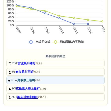
類似団体内順位
🥇
宮城県川崎町
TOP
#1/91
⏫
奈良県川西町
UP
#1/91
●
鳥取県三朝町
NOW
#1/91
⏬
広島県大崎上島町
DN
#1/91
⚓
神奈川県真鶴町
BOT
#91/91