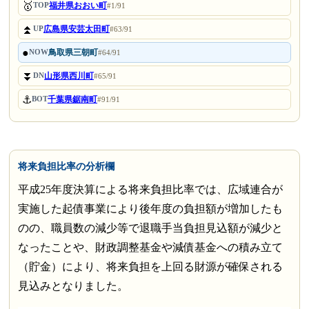
🥇
福井県おおい町
TOP
#1/91
⏫
広島県安芸太田町
UP
#63/91
●
鳥取県三朝町
NOW
#64/91
⏬
山形県西川町
DN
#65/91
⚓
千葉県鋸南町
BOT
#91/91
将来負担比率の分析欄
平成25年度決算による将来負担比率では、広域連合が
実施した起債事業により後年度の負担額が増加したも
のの、職員数の減少等で退職手当負担見込額が減少と
なったことや、財政調整基金や減債基金への積み立て
（貯金）により、将来負担を上回る財源が確保される
見込みとなりました。