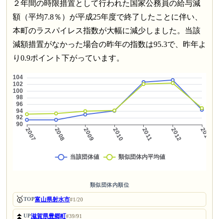
２年間の時限措置として行われた国家公務員の給与減
額（平均7.8％）が平成25年度で終了したことに伴い、
本町のラスパイレス指数が大幅に減少しました。当該
減額措置がなかった場合の昨年の指数は95.3で、昨年よ
り0.9ポイント下がっています。
類似団体内順位
🥇
富山県射水市
TOP
#1/20
⏫
滋賀県豊郷町
UP
#39/91