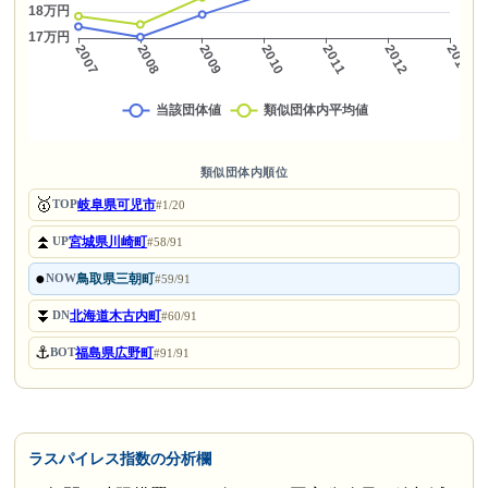
類似団体内順位
🥇
岐阜県可児市
TOP
#1/20
⏫
宮城県川崎町
UP
#58/91
●
鳥取県三朝町
NOW
#59/91
⏬
北海道木古内町
DN
#60/91
⚓
福島県広野町
BOT
#91/91
ラスパイレス指数の分析欄