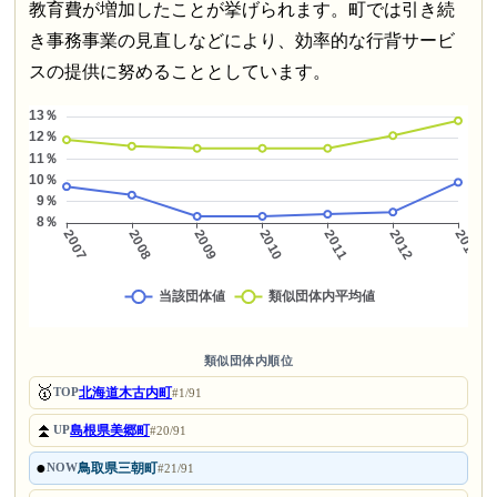
教育費が増加したことが挙げられます。町では引き続
き事務事業の見直しなどにより、効率的な行背サービ
スの提供に努めることとしています。
類似団体内順位
🥇
北海道木古内町
TOP
#1/91
⏫
島根県美郷町
UP
#20/91
●
鳥取県三朝町
NOW
#21/91