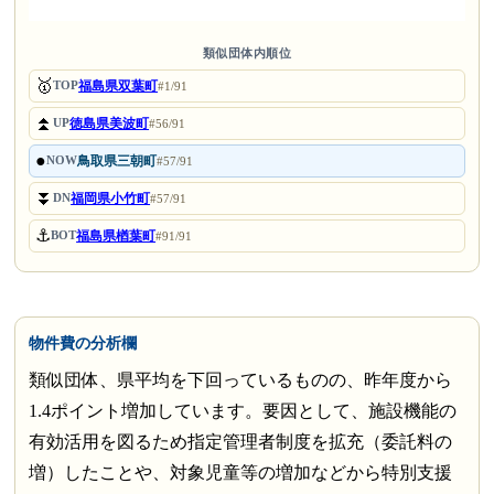
類似団体内順位
🥇
福島県双葉町
TOP
#1/91
⏫
徳島県美波町
UP
#56/91
●
鳥取県三朝町
NOW
#57/91
⏬
福岡県小竹町
DN
#57/91
⚓
福島県楢葉町
BOT
#91/91
物件費の分析欄
類似団体、県平均を下回っているものの、昨年度から
1.4ポイント増加しています。要因として、施設機能の
有効活用を図るため指定管理者制度を拡充（委託料の
増）したことや、対象児童等の増加などから特別支援