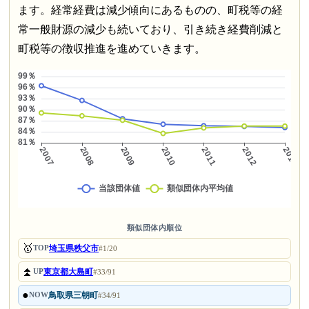
ます。経常経費は減少傾向にあるものの、町税等の経
常一般財源の減少も続いており、引き続き経費削減と
町税等の徴収推進を進めていきます。
類似団体内順位
🥇
埼玉県秩父市
TOP
#1/20
⏫
東京都大島町
UP
#33/91
●
鳥取県三朝町
NOW
#34/91