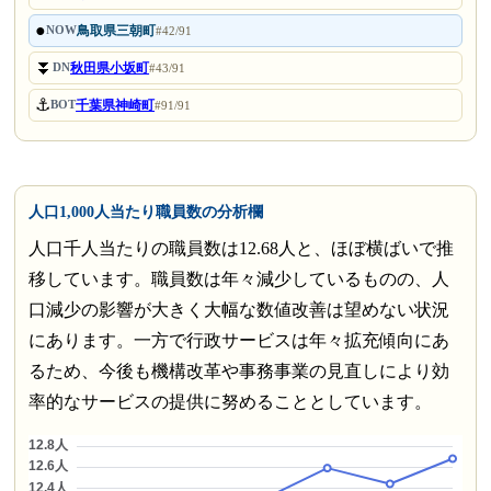
●
鳥取県三朝町
NOW
#42/91
⏬
秋田県小坂町
DN
#43/91
⚓
千葉県神崎町
BOT
#91/91
人口1,000人当たり職員数の分析欄
人口千人当たりの職員数は12.68人と、ほぼ横ばいで推
移しています。職員数は年々減少しているものの、人
口減少の影響が大きく大幅な数値改善は望めない状況
にあります。一方で行政サービスは年々拡充傾向にあ
るため、今後も機構改革や事務事業の見直しにより効
率的なサービスの提供に努めることとしています。