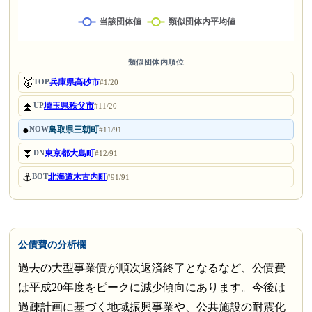
類似団体内順位
🥇
兵庫県高砂市
TOP
#1/20
⏫
埼玉県秩父市
UP
#11/20
●
鳥取県三朝町
NOW
#11/91
⏬
東京都大島町
DN
#12/91
⚓
北海道木古内町
BOT
#91/91
公債費の分析欄
過去の大型事業債が順次返済終了となるなど、公債費
は平成20年度をピークに減少傾向にあります。今後は
過疎計画に基づく地域振興事業や、公共施設の耐震化