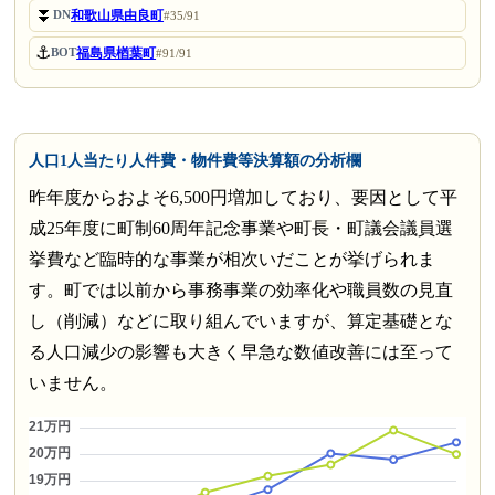
⏬
和歌山県由良町
DN
#35/91
⚓
福島県楢葉町
BOT
#91/91
人口1人当たり人件費・物件費等決算額の分析欄
昨年度からおよそ6,500円増加しており、要因として平
成25年度に町制60周年記念事業や町長・町議会議員選
挙費など臨時的な事業が相次いだことが挙げられま
す。町では以前から事務事業の効率化や職員数の見直
し（削減）などに取り組んでいますが、算定基礎とな
る人口減少の影響も大きく早急な数値改善には至って
いません。