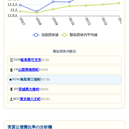
類似団体内順位
🥇
岐阜県可児市
TOP
#1/20
⏫
山梨県南部町
UP
#55/91
●
鳥取県三朝町
NOW
#57/91
⏬
宮城県大衡村
DN
#58/91
⚓
東京都八丈町
BOT
#91/91
実質公債費比率の分析欄