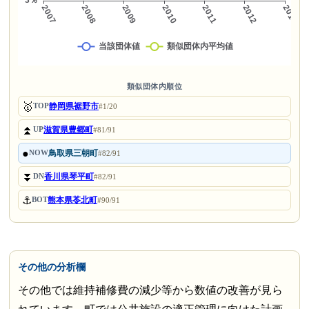
類似団体内順位
🥇
静岡県裾野市
TOP
#1/20
⏫
滋賀県豊郷町
UP
#81/91
●
鳥取県三朝町
NOW
#82/91
⏬
香川県琴平町
DN
#82/91
⚓
熊本県苓北町
BOT
#90/91
その他の分析欄
その他では維持補修費の減少等から数値の改善が見ら