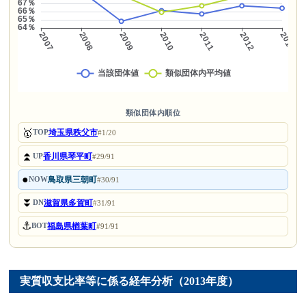
類似団体内順位
🥇
埼玉県秩父市
TOP
#1/20
⏫
香川県琴平町
UP
#29/91
●
鳥取県三朝町
NOW
#30/91
⏬
滋賀県多賀町
DN
#31/91
⚓
福島県楢葉町
BOT
#91/91
実質収支比率等に係る経年分析（2013年度）