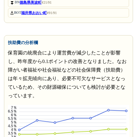
⏬
徳島県美波町
DN
#21/91
⚓
福井県おおい町
BOT
#91/91
扶助費の分析欄
保育園の統廃合により運営費が減少したことが影響
し、昨年度から0.1ポイントの改善となりました。なお
障がい者福祉や社会福祉などの社会保障費（扶助費）
は年々拡充傾向にあり、必要不可欠なサービスとなっ
ているため、その財源確保についても検討が必要とな
っています。