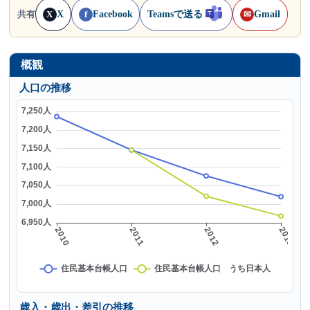
X
Facebook
Teamsで送る
Gmail
共有
X
f
✉
概観
人口の推移
歳入・歳出・差引の推移