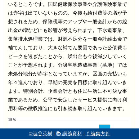
いるところです。国民健康保険事業や介護保険事業で
は赤字は出ていないものの、今後も給付費等の増が予
想されるため、保険税等のアップや一般会計からの繰
出金の増などにも影響が考えられます。下水道事業、
集落排水処理業では、財源不足分を一般会計繰出金で
補てんしており、大きな補てん要因であった公債費も
ピークを過ぎたことから、繰出金も今後減少していく
ことが予想されます。分譲宅地造成事業（墓地）では
未処分地分が赤字となっていますが、区画の売払いも
年々進んでおり、早期の完売を目標に取り組んでいき
ます。特別会計、企業会計とも住民生活に不可決な事
業であるため、公平で安定したサービス提供に向け利
用料等の徴収推進にも引き続き取り組んでいきます。
©澁谷英樹
|
📚 講義資料
|
🖇編集方針