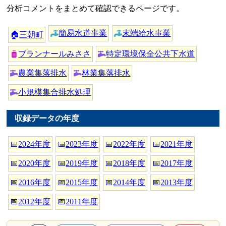
分析コメントをまとめて確認できるページです。
簡易水道事業
末端給水事業
🏠
三朝町
ブランナールみささ
特定環境保全公共下水道
農業集落排水
林業集落排水
小規模集合排水処理
収録データの年度
📅
2024年度
📅
2023年度
📅
2022年度
📅
2021年度
📅
2020年度
📅
2019年度
📅
2018年度
📅
2017年度
📅
2016年度
📅
2015年度
📅
2014年度
📅
2013年度
📅
2012年度
📅
2011年度