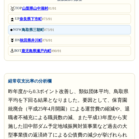
🥇
山梨県山中湖村
TOP
#1/91
⏫
奈良県下市町
UP
#73/91
●
鳥取県三朝町
NOW
#73/91
⏬
秋田県井川町
DN
#76/91
⚓
鹿児島県瀬戸内町
BOT
#90/91
経常収支比率の分析欄
昨年度から0.3ポイント改善し、類似団体平均、鳥取県
平均を下回る結果となりました。要因として、保育園
統廃合（平成25年4月開園）による運営費の縮減や、退
職者不補充による職員数の減、また平成13年度から実
施した旧中部ダム予定地域振興対策事業など過去の大
型事業債の返済終了による公債費の減少が挙げれられ