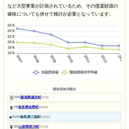
など大型事業が計画されているため、その償還財源の
確保についても併せて検討が必要となっています。
類似団体内順位
🥇
新潟県湯沢町
TOP
#1/91
⏫
奈良県吉野町
UP
#69/91
●
鳥取県三朝町
NOW
#70/91
⏬
山形県西川町
DN
#71/91