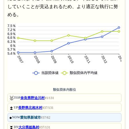
していくことが見込まれるため、より適正な執行に努
める。
類似団体内順位
🥇
奈良県野迫川村
TOP
#1/131
⏫
長野県北相木村
UP
#37/131
●
愛知県新城市
NOW
#37/62
⏬
大分県姫島村
DN
#37/131