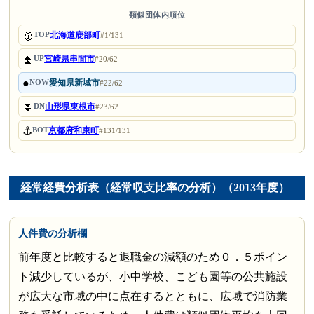
類似団体内順位
🥇
北海道鹿部町
TOP
#1/131
⏫
宮崎県串間市
UP
#20/62
●
愛知県新城市
NOW
#22/62
⏬
山形県東根市
DN
#23/62
⚓
京都府和束町
BOT
#131/131
経常経費分析表（経常収支比率の分析）（2013年度）
人件費の分析欄
前年度と比較すると退職金の減額のため０．５ポイン
ト減少しているが、小中学校、こども園等の公共施設
が広大な市域の中に点在するとともに、広域で消防業