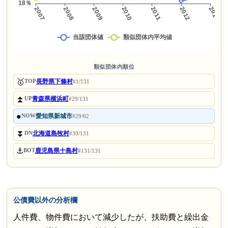
類似団体内順位
🥇
長野県下條村
TOP
#1/131
⏫
青森県横浜町
UP
#29/131
●
愛知県新城市
NOW
#29/62
⏬
北海道島牧村
DN
#30/131
⚓
鹿児島県十島村
BOT
#131/131
公債費以外の分析欄
人件費、物件費において減少したが、扶助費と繰出金