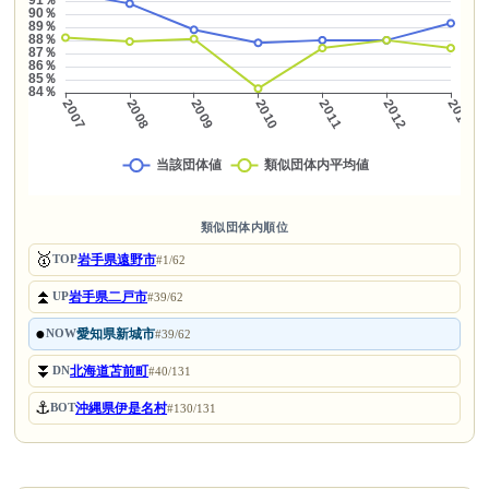
類似団体内順位
🥇
岩手県遠野市
TOP
#1/62
⏫
岩手県二戸市
UP
#39/62
●
愛知県新城市
NOW
#39/62
⏬
北海道苫前町
DN
#40/131
⚓
沖縄県伊是名村
BOT
#130/131