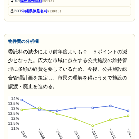
⏬
福島県柳津町
DN
#54/131
⚓
沖縄県伊是名村
BOT
#130/131
物件費の分析欄
委託料の減少により前年度よりも０．５ポイントの減
少となった。広大な市域に点在する公共施設の維持管
理に多額の経費を要しているため、今後、公共施設総
合管理計画を策定し、市民の理解を得たうえで施設の
譲渡・廃止を進める。