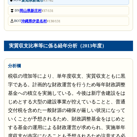
●
愛知県新城市
NOW
#37/62
⏬
岡山県新庄村
DN
#37/131
⚓
沖縄県伊是名村
BOT
#130/131
実質収支比率等に係る経年分析（2013年度）
分析欄
税収の増加等により、単年度収支、実質収支ともに黒
字である。計画的な財政運営を行うため毎年財政調整
基金への積立を実施している。今後は新庁舎建設をは
じめとする大型の建設事業が控えていることと、普通
交付税を含めた一般財源の確保が厳しい状況になって
いくことが予想されるため、財政調整基金をはじめと
する基金の運用による財政運営が求められ、実施単年
度収支が赤字になることも予想されるため注意する必