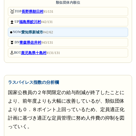
類似団体内順位
🥇
長野県朝日村
TOP
#1/131
⏫
福島県鮫川村
UP
#42/131
●
愛知県新城市
NOW
#42/62
⏬
青森県佐井村
DN
#43/131
⚓
鹿児島県十島村
BOT
#131/131
ラスパイレス指数の分析欄
国家公務員の２年間限定の給与削減が終了したことに
より、前年度よりも大幅に改善しているが、類似団体
よりも０．８ポイント上回っているため、定員適正化
計画に基づき適正な定員管理に努め人件費の抑制を図
っていく。