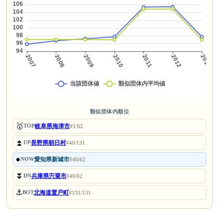
類似団体内順位
🥇
岐阜県海津市
TOP
#1/62
⏫
長野県朝日村
UP
#40/131
●
愛知県新城市
NOW
#40/62
⏬
兵庫県宍粟市
DN
#40/62
⚓
北海道置戸町
BOT
#131/131