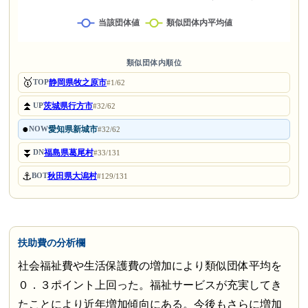
類似団体内順位
🥇
静岡県牧之原市
TOP
#1/62
⏫
茨城県行方市
UP
#32/62
●
愛知県新城市
NOW
#32/62
⏬
福島県葛尾村
DN
#33/131
⚓
秋田県大潟村
BOT
#129/131
扶助費の分析欄
社会福祉費や生活保護費の増加により類似団体平均を
０．３ポイント上回った。福祉サービスが充実してき
たことにより近年増加傾向にある。今後もさらに増加