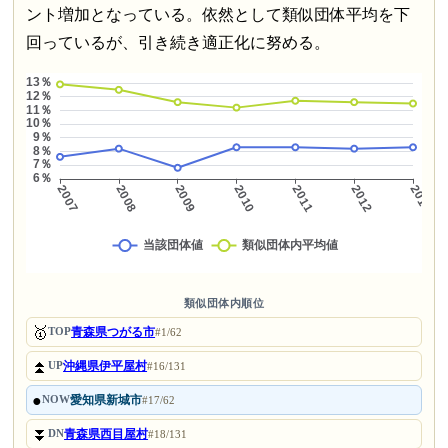
ント増加となっている。依然として類似団体平均を下
回っているが、引き続き適正化に努める。
類似団体内順位
🥇
青森県つがる市
TOP
#1/62
⏫
沖縄県伊平屋村
UP
#16/131
●
愛知県新城市
NOW
#17/62
⏬
青森県西目屋村
DN
#18/131