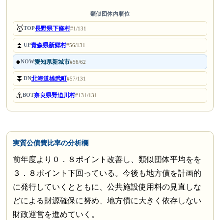
類似団体内順位
🥇
長野県下條村
TOP
#1/131
⏫
青森県新郷村
UP
#56/131
●
愛知県新城市
NOW
#56/62
⏬
北海道雄武町
DN
#57/131
⚓
奈良県野迫川村
BOT
#131/131
実質公債費比率の分析欄
前年度より０．８ポイント改善し、類似団体平均をを
３．８ポイント下回っている。今後も地方債を計画的
に発行していくとともに、公共施設使用料の見直しな
どによる財源確保に努め、地方債に大きく依存しない
財政運営を進めていく。