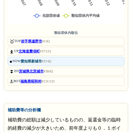
類似団体内順位
🥇
岩手県遠野市
TOP
#1/62
⏫
北海道豊頃町
UP
#37/131
●
愛知県新城市
NOW
#37/62
⏬
茨城県北茨城市
DN
#38/62
⚓
福島県昭和村
BOT
#131/131
補助費等の分析欄
補助費の総額は減少しているものの、返還金等の臨時
的経費の減少が大きいため、前年度よりも０．１ポイ