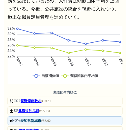
務を受託しているため、人件費は類似団体平均を上回
っている。今後、公共施設の統合を視野に入れつつ、
適正な職員定員管理を進めていく。
類似団体内順位
🥇
長野県南牧村
TOP
#1/131
⏫
北海道利尻町
UP
#53/131
●
愛知県新城市
NOW
#53/62