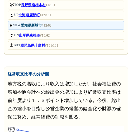
🥇
長野県南相木村
TOP
#1/131
⏫
北海道鹿部町
UP
#12/131
●
愛知県新城市
NOW
#12/62
⏬
山形県東根市
DN
#13/62
⚓
鹿児島県十島村
BOT
#131/131
経常収支比率の分析欄
地方税の増収により収入は増加したが、社会福祉費の
増加や他会計への繰出金の増加により経常収支比率は
前年度より１．３ポイント増加している。今後、繰出
金の縮小を目指し公営企業の経営の健全化や財源の確
保に努め、経常経費の削減を図る。