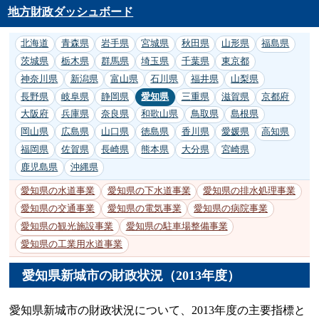
地方財政ダッシュボード
北海道
青森県
岩手県
宮城県
秋田県
山形県
福島県
茨城県
栃木県
群馬県
埼玉県
千葉県
東京都
神奈川県
新潟県
富山県
石川県
福井県
山梨県
長野県
岐阜県
静岡県
愛知県
三重県
滋賀県
京都府
大阪府
兵庫県
奈良県
和歌山県
鳥取県
島根県
岡山県
広島県
山口県
徳島県
香川県
愛媛県
高知県
福岡県
佐賀県
長崎県
熊本県
大分県
宮崎県
鹿児島県
沖縄県
愛知県の水道事業
愛知県の下水道事業
愛知県の排水処理事業
愛知県の交通事業
愛知県の電気事業
愛知県の病院事業
愛知県の観光施設事業
愛知県の駐車場整備事業
愛知県の工業用水道事業
愛知県新城市の財政状況（2013年度）
愛知県新城市の財政状況について、2013年度の主要指標と