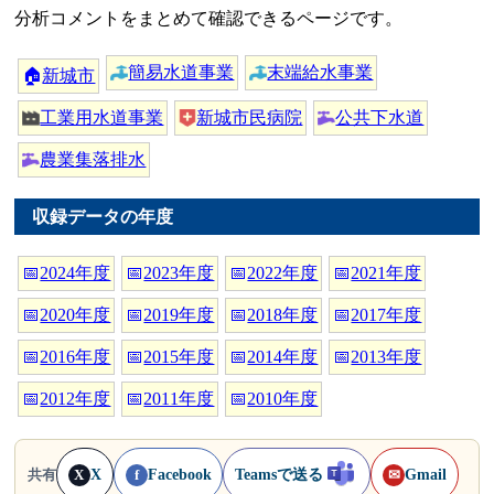
分析コメントをまとめて確認できるページです。
簡易水道事業
末端給水事業
🏠
新城市
工業用水道事業
新城市民病院
公共下水道
農業集落排水
収録データの年度
📅
2024年度
📅
2023年度
📅
2022年度
📅
2021年度
📅
2020年度
📅
2019年度
📅
2018年度
📅
2017年度
📅
2016年度
📅
2015年度
📅
2014年度
📅
2013年度
📅
2012年度
📅
2011年度
📅
2010年度
X
Facebook
Teamsで送る
Gmail
共有
X
f
✉