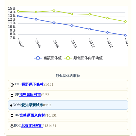
類似団体内順位
🥇
長野県下條村
TOP
#1/131
⏫
福島県田村市
UP
#9/62
●
愛知県新城市
NOW
#9/62
⏬
宮崎県西米良村
DN
#10/131
⚓
北海道利尻町
BOT
#131/131