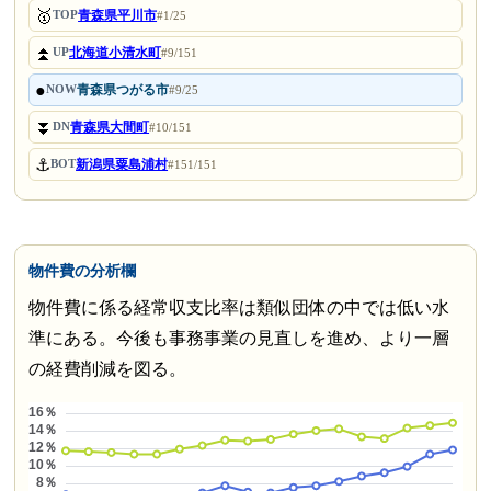
🥇
青森県平川市
TOP
#1/25
⏫
北海道小清水町
UP
#9/151
●
青森県つがる市
NOW
#9/25
⏬
青森県大間町
DN
#10/151
⚓
新潟県粟島浦村
BOT
#151/151
物件費の分析欄
物件費に係る経常収支比率は類似団体の中では低い水
準にある。今後も事務事業の見直しを進め、より一層
の経費削減を図る。