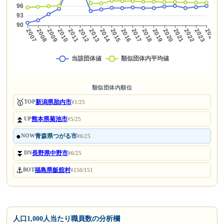
類似団体内順位
🥇
新潟県胎内市
TOP
#1/25
⏫
熊本県菊池市
UP
#5/25
●
青森県つがる市
NOW
#6/25
⏬
長野県中野市
DN
#6/25
⚓
福島県飯舘村
BOT
#150/151
人口1,000人当たり職員数の分析欄