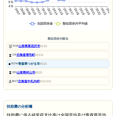
類似団体内順位
🥇
山形県尾花沢市
TOP
#1/25
⏫
北海道増毛町
UP
#3/151
●
青森県つがる市
NOW
#3/25
⏬
山形県村山市
DN
#3/25
⚓
北海道中札内村
BOT
#151/151
扶助費の分析欄
扶助費に係る経常収支比率は全国平均及び青森県平均