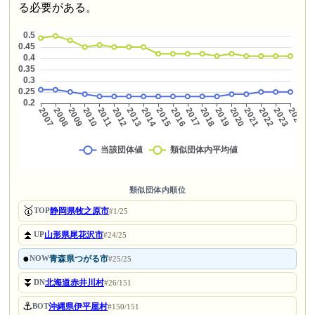
る必要がある。
類似団体内順位
🥇
静岡県牧之原市
TOP
#1/25
⏫
山形県尾花沢市
UP
#24/25
●
青森県つがる市
NOW
#25/25
⏬
北海道赤井川村
DN
#26/151
⚓
沖縄県伊平屋村
BOT
#150/151