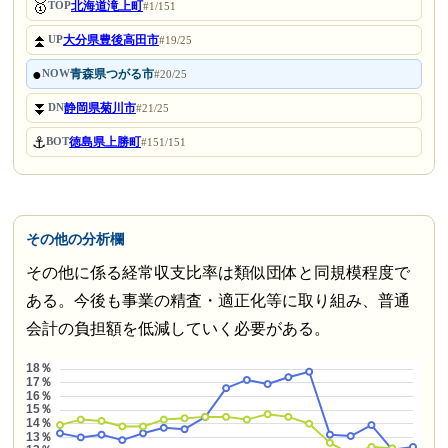
🥇
北海道滝上町
TOP
#1/151
⏫
大分県豊後高田市
UP
#19/25
●
青森県つがる市
NOW
#20/25
⏬
静岡県菊川市
DN
#21/25
⚓
徳島県上勝町
BOT
#151/151
その他の分析欄
その他に係る経常収支比率は類似団体と同規模程度で
ある。今後も事業の精査・適正化等に取り組み、普通
会計の負担額を低減していく必要がある。