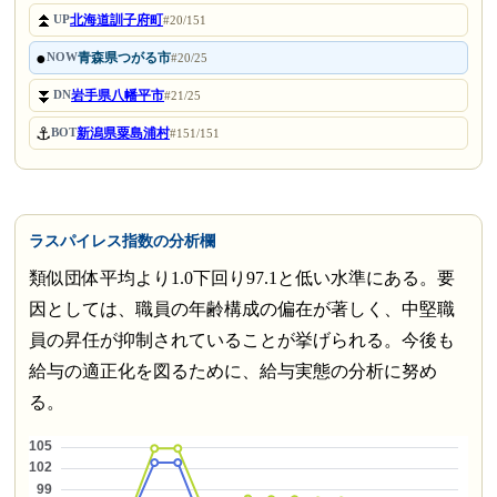
⏫
北海道訓子府町
UP
#20/151
●
青森県つがる市
NOW
#20/25
⏬
岩手県八幡平市
DN
#21/25
⚓
新潟県粟島浦村
BOT
#151/151
ラスパイレス指数の分析欄
類似団体平均より1.0下回り97.1と低い水準にある。要
因としては、職員の年齢構成の偏在が著しく、中堅職
員の昇任が抑制されていることが挙げられる。今後も
給与の適正化を図るために、給与実態の分析に努め
る。