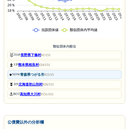
類似団体内順位
🥇
長野県下條村
TOP
#1/151
⏫
熊本県相良村
UP
#24/151
●
青森県つがる市
NOW
#25/25
⏬
北海道初山別村
DN
#26/151
⚓
高知県大川村
BOT
#151/151
公債費以外の分析欄