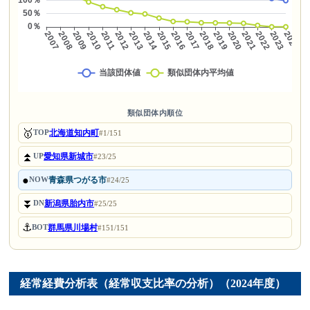
類似団体内順位
🥇
北海道知内町
TOP
#1/151
⏫
愛知県新城市
UP
#23/25
●
青森県つがる市
NOW
#24/25
⏬
新潟県胎内市
DN
#25/25
⚓
群馬県川場村
BOT
#151/151
経常経費分析表（経常収支比率の分析）（2024年度）