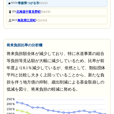
●
青森県つがる市
NOW
#23/25
⏬
北海道中富良野町
DN
#24/151
⚓
鳥取県江府町
BOT
#151/151
将来負担比率の分析欄
将来負担額全体が減少しており、特に水道事業の組合
等負担等見込額が大幅に減少しているため、比率が前
年度より8.1％減少しているが、依然として、類似団体
平均と比較し大きく上回っていることから、新たな負
担を伴う地方債の抑制、歳出削減による基金取崩しの
低減を図り、将来負担の軽減に努める。