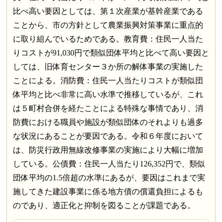
比べ高い要因としては、第１次産業が基幹産業である
ことから、市の方針として農業振興対策事業に重点的
に取り組んでいるためである。教育費：住民一人当た
りコストが91,030円で類似団体平均と比べて高い要因と
しては、旧体育センター３か所の解体事業の実施した
ことによる。消防費：住民一人当たりコストが類似団
体平均と比べ非常に高い水準で推移しているが、これ
は５町村合併を経たことによる特殊な事情であり、消
防費における職員や施設が類似団体のそれよりも過多
な状況にあることが要因である。令和６年度において
は、防災行政用無線改修事業の実施により大幅に増加
している。公債費：住民一人当たり126,352円で、類似
団体平均の1.5倍超の水準にあるが、要因はこれまで実
施してきた建設事業に係る地方債の償還負担によるも
のであり、適正化と抑制を図ることが課題である。