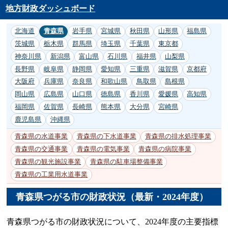
地方財政ダッシュボード
北海道
青森県
岩手県
宮城県
秋田県
山形県
福島県
茨城県
栃木県
群馬県
埼玉県
千葉県
東京都
神奈川県
新潟県
富山県
石川県
福井県
山梨県
長野県
岐阜県
静岡県
愛知県
三重県
滋賀県
京都府
大阪府
兵庫県
奈良県
和歌山県
鳥取県
島根県
岡山県
広島県
山口県
徳島県
香川県
愛媛県
高知県
福岡県
佐賀県
長崎県
熊本県
大分県
宮崎県
鹿児島県
沖縄県
青森県の水道事業
青森県の下水道事業
青森県の排水処理事業
青森県の交通事業
青森県の電気事業
青森県の病院事業
青森県の観光施設事業
青森県の駐車場整備事業
青森県の工業用水道事業
青森県つがる市の財政状況（最新・2024年度）
青森県つがる市の財政状況について、2024年度の主要指標