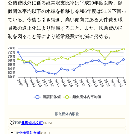
公債費以外に係る経常収支比率は平成29年度以降、類
似団体平均以下の水準を推移し令和6年度は5.1％下回っ
ている。今後も引き続き、高い傾向にある人件費を職
員数の適正化により削減すること、また、扶助費の抑
制を図ること等により経常経費の削減に努める。
類似団体内順位
🥇
北海道礼文町
TOP
#1/151
⏫
北海道礼文町
UP
#1/151