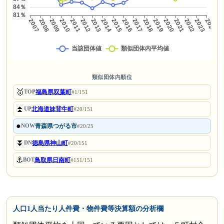
類似団体内順位
🥇
福島県双葉町
TOP
#1/151
⏫
北海道妹背牛町
UP
#20/151
●
青森県つがる市
NOW
#20/25
⏬
徳島県神山町
DN
#20/151
⚓
鳥取県日南町
BOT
#151/151
人口1人当たり人件費・物件費等決算額の分析欄