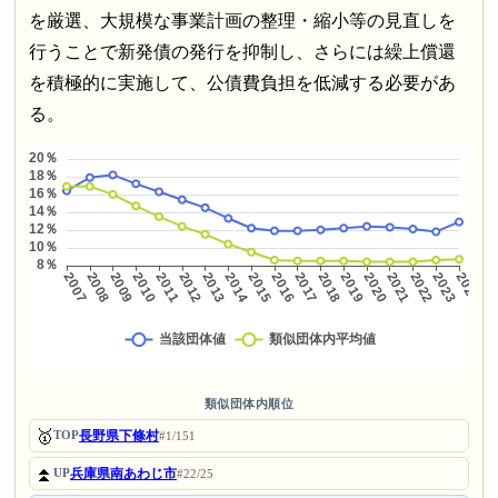
を厳選、大規模な事業計画の整理・縮小等の見直しを
行うことで新発債の発行を抑制し、さらには繰上償還
を積極的に実施して、公債費負担を低減する必要があ
る。
類似団体内順位
🥇
長野県下條村
TOP
#1/151
⏫
兵庫県南あわじ市
UP
#22/25