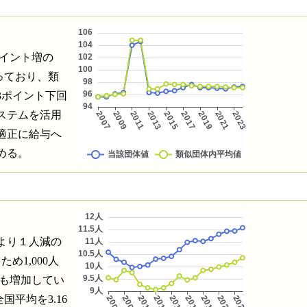
ポイント増の
っており、類
.3ポイント下回
ステムを活用
適正に給与へ
める。
より１人減の
め1,000人
りも増加してい
国平均を3.16