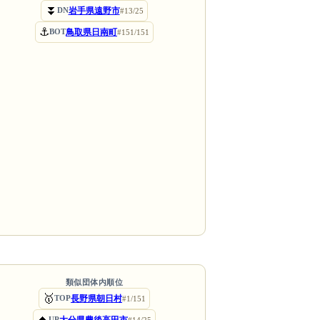
⏬
岩手県遠野市
DN
#13/25
⚓
鳥取県日南町
BOT
#151/151
類似団体内順位
🥇
長野県朝日村
TOP
#1/151
⏫
大分県豊後高田市
UP
#14/25