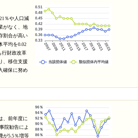
21％や人口減
業がなく、地
存割合が高い
均を0.02
も行財政改革
り、移住支援
入確保に努め
は、前年度に
人事院勧告によ
が5.5％増等