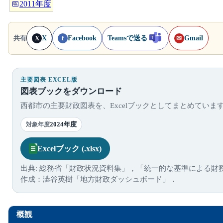
📅
2011年度
X
Facebook
Teamsで送る
Gmail
共有
X
f
✉
主要図表 EXCEL版
図表ブックをダウンロード
西都市の主要財政図表を、Excelブックとしてまとめていま
2024年度
対象年度
Excelブック (.xlsx)
出典: 総務省「財政状況資料集」，「統一的な基準による財
作成：澁谷英樹「地方財政ダッシュボード」．
概観