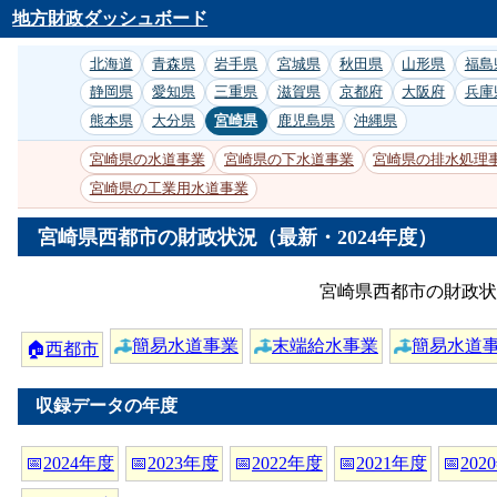
地方財政ダッシュボード
北海道
青森県
岩手県
宮城県
秋田県
山形県
福島
静岡県
愛知県
三重県
滋賀県
京都府
大阪府
兵庫
熊本県
大分県
宮崎県
鹿児島県
沖縄県
宮崎県の水道事業
宮崎県の下水道事業
宮崎県の排水処理
宮崎県の工業用水道事業
宮崎県西都市の財政状況（最新・2024年度）
宮崎県西都市の財政状
簡易水道事業
末端給水事業
簡易水道
🏠
西都市
収録データの年度
📅
2024年度
📅
2023年度
📅
2022年度
📅
2021年度
📅
202