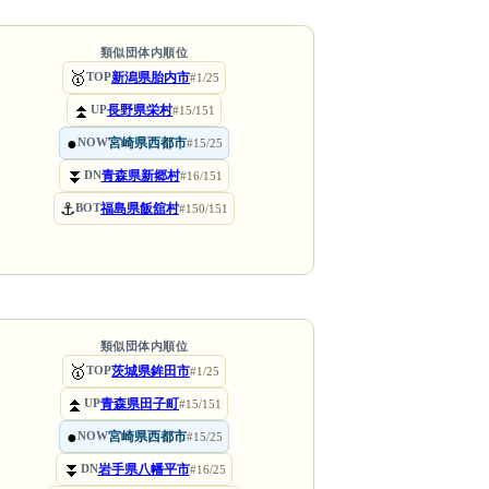
類似団体内順位
🥇
新潟県胎内市
TOP
#1/25
⏫
長野県栄村
UP
#15/151
●
宮崎県西都市
NOW
#15/25
⏬
青森県新郷村
DN
#16/151
⚓
福島県飯舘村
BOT
#150/151
類似団体内順位
🥇
茨城県鉾田市
TOP
#1/25
⏫
青森県田子町
UP
#15/151
●
宮崎県西都市
NOW
#15/25
⏬
岩手県八幡平市
DN
#16/25