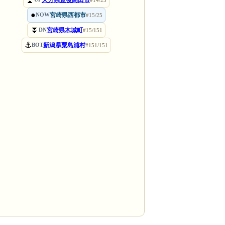
●
宮崎県西都市
NOW
#15/25
⏬
宮崎県木城町
DN
#15/151
⚓
新潟県粟島浦村
BOT
#151/151