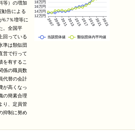
料等）の増加
院勧告による
6.7％増等に
なった。全国平
上回っている
水準は類似団
直営で行って
積を有するこ
関係の職員数
員代替の会計
費が高くなっ
織の簡素合理
より、定員管
の抑制に努め