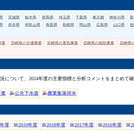
県
茨城県
栃木県
群馬県
埼玉県
千葉県
東京都
神奈川県
新
県
奈良県
和歌山県
鳥取県
島根県
岡山県
広島県
山口県
徳
事業
宮崎県の交通事業
宮崎県の電気事業
宮崎県の病院事業
宮崎県
況について、2024年度の主要指標と分析コメントをまとめて
事業
公共下水道
農業集落排水
0年度
📅
2019年度
📅
2018年度
📅
2017年度
📅
2016年度
📅
2