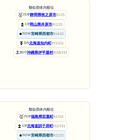
類似団体内順位
🥇
静岡県牧之原市
TOP
#1/25
⏫
岡山県井原市
UP
#12/25
●
宮崎県西都市
NOW
#14/25
⏬
北海道知内町
DN
#15/151
⚓
沖縄県伊平屋村
BOT
#150/151
類似団体内順位
🥇
福島県双葉町
TOP
#1/151
⏫
北海道訓子府町
UP
#12/151
●
宮崎県西都市
NOW
#12/25