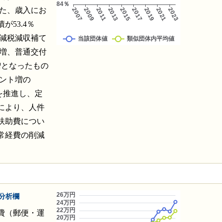
また、歳入にお
53.4％
額減税減収補て
％増、普通交付
％増となったもの
イント増の
を推進し、定
により、人件
扶助費につい
常経費の削減
分析欄
費（郵便・運