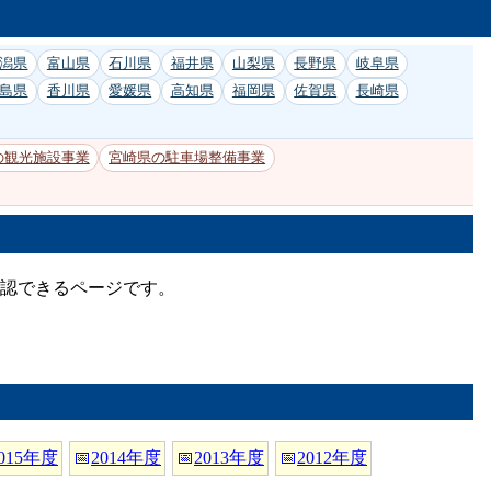
潟県
富山県
石川県
福井県
山梨県
長野県
岐阜県
島県
香川県
愛媛県
高知県
福岡県
佐賀県
長崎県
の観光施設事業
宮崎県の駐車場整備事業
確認できるページです。
015年度
📅
2014年度
📅
2013年度
📅
2012年度