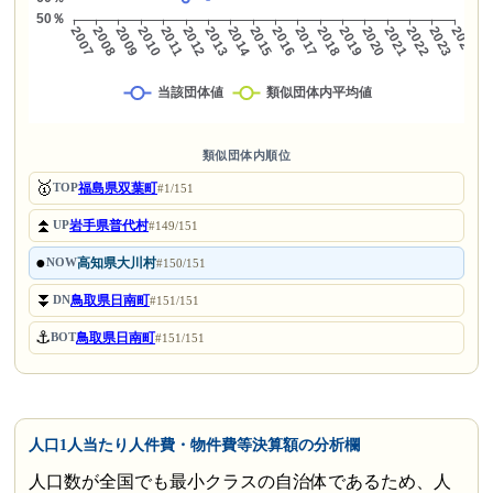
類似団体内順位
🥇
福島県双葉町
TOP
#1/151
⏫
岩手県普代村
UP
#149/151
●
高知県大川村
NOW
#150/151
⏬
鳥取県日南町
DN
#151/151
⚓
鳥取県日南町
BOT
#151/151
人口1人当たり人件費・物件費等決算額の分析欄
人口数が全国でも最小クラスの自治体であるため、人