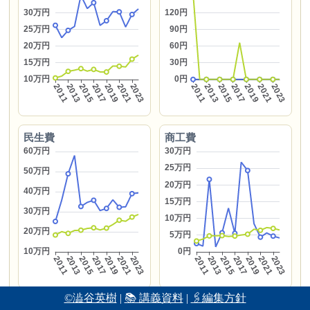
民生費
商工費
©澁谷英樹
|
📚 講義資料
|
🖇編集方針