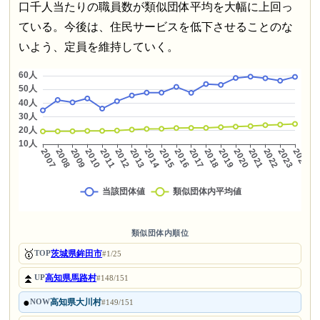
口千人当たりの職員数が類似団体平均を大幅に上回っ
ている。今後は、住民サービスを低下させることのな
いよう、定員を維持していく。
類似団体内順位
🥇
茨城県鉾田市
TOP
#1/25
⏫
高知県馬路村
UP
#148/151
●
高知県大川村
NOW
#149/151