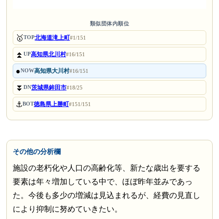
類似団体内順位
🥇
北海道滝上町
TOP
#1/151
⏫
高知県北川村
UP
#16/151
●
高知県大川村
NOW
#16/151
⏬
茨城県鉾田市
DN
#18/25
⚓
徳島県上勝町
BOT
#151/151
その他の分析欄
施設の老朽化や人口の高齢化等、新たな歳出を要する
要素は年々増加している中で、ほぼ昨年並みであっ
た。今後も多少の増減は見込まれるが、経費の見直し
により抑制に努めていきたい。