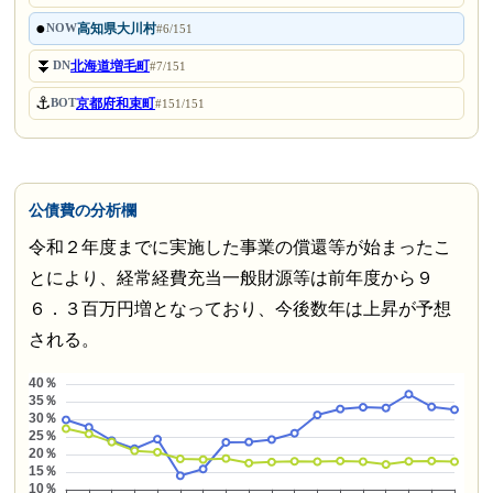
●
高知県大川村
NOW
#6/151
⏬
北海道増毛町
DN
#7/151
⚓
京都府和束町
BOT
#151/151
公債費の分析欄
令和２年度までに実施した事業の償還等が始まったこ
とにより、経常経費充当一般財源等は前年度から９
６．３百万円増となっており、今後数年は上昇が予想
される。