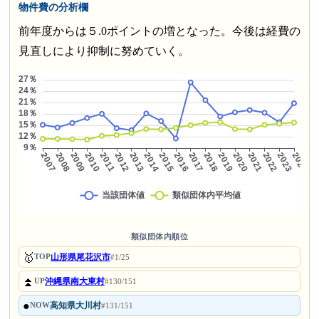
物件費の分析欄
前年度からは５.0ポイントの増となった。今後は経費の
見直しにより抑制に努めていく。
類似団体内順位
🥇
山形県尾花沢市
TOP
#1/25
⏫
沖縄県南大東村
UP
#130/151
●
高知県大川村
NOW
#131/151