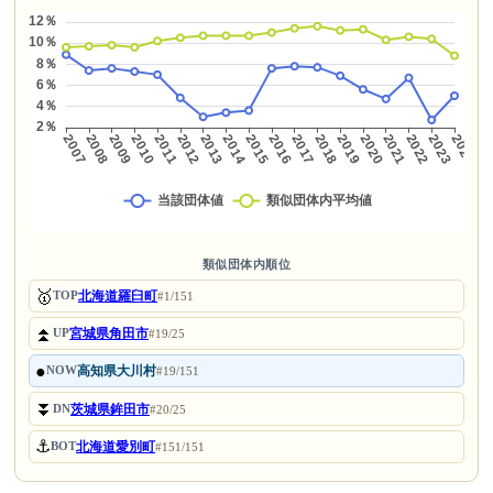
類似団体内順位
🥇
北海道羅臼町
TOP
#1/151
⏫
宮城県角田市
UP
#19/25
●
高知県大川村
NOW
#19/151
⏬
茨城県鉾田市
DN
#20/25
⚓
北海道愛別町
BOT
#151/151