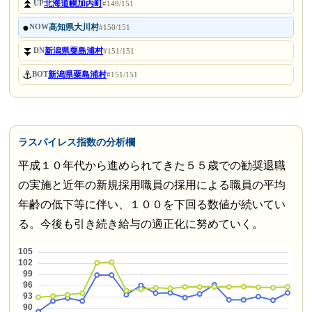
⏫
北海道幌加内町
UP
#149/151
●
高知県大川村
NOW
#150/151
⏬
新潟県粟島浦村
DN
#151/151
⚓
新潟県粟島浦村
BOT
#151/151
ラスパイレス指数の分析欄
平成１０年代から進められてきた５５歳での勧奨退職
の実施と近年の新規採用職員の採用による職員の平均
年齢の低下等に伴い、１００を下回る数値が続いてい
る。今後も引き続き給与の適正化に努めていく。