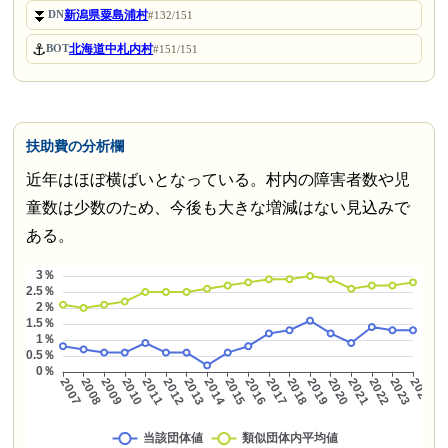
⏬
新潟県粟島浦村
DN
#132/151
⚓
北海道中札内村
BOT
#151/151
扶助費の分析欄
近年はほぼ横ばいとなっている。村内の障害者数や児
童数は少数のため、今後も大きな増減はない見込みで
ある。