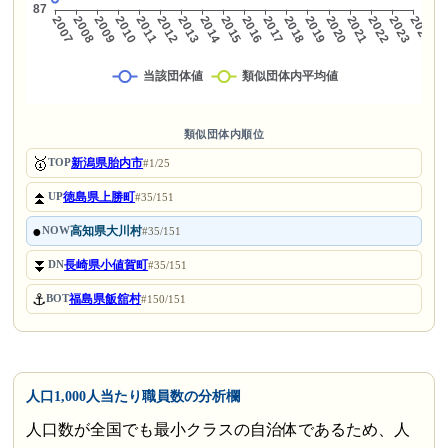
類似団体内順位
🥇
新潟県胎内市
TOP
#1/25
⏫
徳島県上勝町
UP
#35/151
●
高知県大川村
NOW
#35/151
⏬
長崎県小値賀町
DN
#35/151
⚓
福島県飯舘村
BOT
#150/151
人口1,000人当たり職員数の分析欄
人口数が全国でも最小クラスの自治体であるため、人