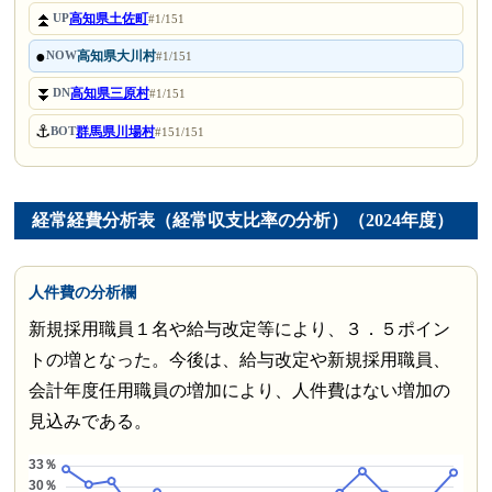
⏫
高知県土佐町
UP
#1/151
●
高知県大川村
NOW
#1/151
⏬
高知県三原村
DN
#1/151
⚓
群馬県川場村
BOT
#151/151
経常経費分析表（経常収支比率の分析）（2024年度）
人件費の分析欄
新規採用職員１名や給与改定等により、３．５ポイン
トの増となった。今後は、給与改定や新規採用職員、
会計年度任用職員の増加により、人件費はない増加の
見込みである。