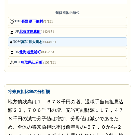
類似団体内順位
🥇
長野県下條村
TOP
#1/151
⏫
北海道厚真町
UP
#142/151
●
高知県大川村
NOW
#144/151
⏬
北海道豊浦町
DN
#145/151
⚓
鳥取県江府町
BOT
#151/151
将来負担比率の分析欄
地方債残高は１，６７８千円の増、退職手当負担見込
額２２，７０６千円の増、充当可能財源１１７，４７
８千円の減で分子値は増加、分母値は減少であるた
め、全体の将来負担比率は前年度の-６７．０から-２