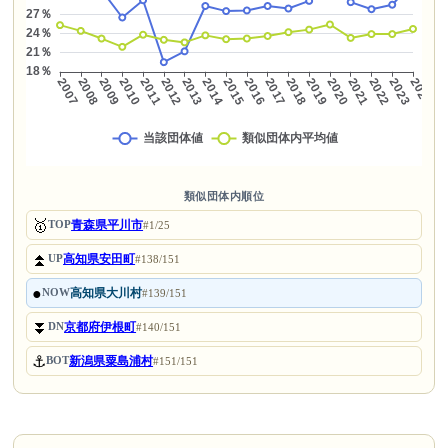
類似団体内順位
🥇
青森県平川市
TOP
#1/25
⏫
高知県安田町
UP
#138/151
●
高知県大川村
NOW
#139/151
⏬
京都府伊根町
DN
#140/151
⚓
新潟県粟島浦村
BOT
#151/151