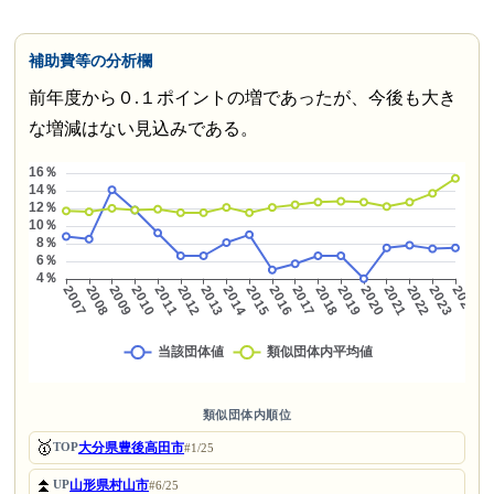
補助費等の分析欄
前年度から０.１ポイントの増であったが、今後も大き
な増減はない見込みである。
類似団体内順位
🥇
大分県豊後高田市
TOP
#1/25
⏫
山形県村山市
UP
#6/25