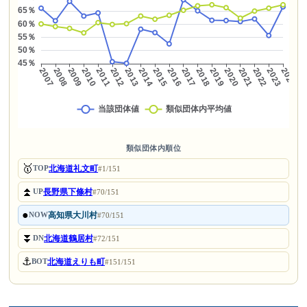
類似団体内順位
🥇
北海道礼文町
TOP
#1/151
⏫
長野県下條村
UP
#70/151
●
高知県大川村
NOW
#70/151
⏬
北海道鶴居村
DN
#72/151
⚓
北海道えりも町
BOT
#151/151