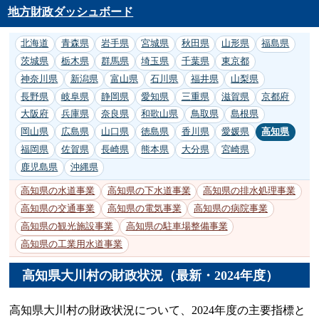
地方財政ダッシュボード
北海道
青森県
岩手県
宮城県
秋田県
山形県
福島県
茨城県
栃木県
群馬県
埼玉県
千葉県
東京都
神奈川県
新潟県
富山県
石川県
福井県
山梨県
長野県
岐阜県
静岡県
愛知県
三重県
滋賀県
京都府
大阪府
兵庫県
奈良県
和歌山県
鳥取県
島根県
岡山県
広島県
山口県
徳島県
香川県
愛媛県
高知県
福岡県
佐賀県
長崎県
熊本県
大分県
宮崎県
鹿児島県
沖縄県
高知県の水道事業
高知県の下水道事業
高知県の排水処理事業
高知県の交通事業
高知県の電気事業
高知県の病院事業
高知県の観光施設事業
高知県の駐車場整備事業
高知県の工業用水道事業
高知県大川村の財政状況（最新・2024年度）
高知県大川村の財政状況について、2024年度の主要指標と