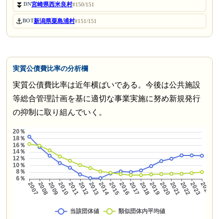
⏬
宮崎県西米良村
DN
#150/151
⚓
新潟県粟島浦村
BOT
#151/151
実質公債費比率の分析欄
実質公債費比率は近年横ばいである。今後は公共施設
等総合管理計画を基に適切な事業実施に努め新規発行
の抑制に取り組んでいく。