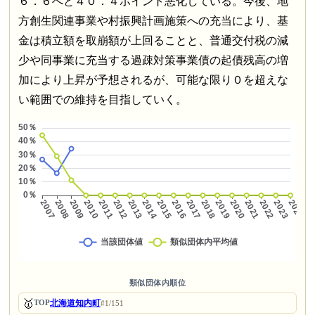
６．６へと４０．４ポイント悪化している。今後、地
方創生関連事業や村振興計画施策への充当により、基
金は積立額を取崩額が上回ることと、普通交付税の減
少や同事業に充当する過疎対策事業債の起債残高の増
加により上昇が予想されるが、可能な限り０を超えな
い範囲での維持を目指していく。
類似団体内順位
🥇
北海道知内町
TOP
#1/151