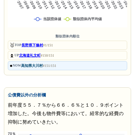
類似団体内順位
🥇
長野県下條村
TOP
#1/151
⏫
北海道礼文町
UP
#150/151
●
高知県大川村
NOW
#151/151
公債費以外の分析欄
前年度５５．７％から６６．６％と１０．９ポイント
増加した。今後も物件費等において。経常的な経費の
抑制に努めていきたい。