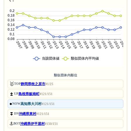
類似団体内順位
🥇
静岡県牧之原市
TOP
#1/25
⏫
島根県飯南町
UP
#121/151
●
高知県大川村
NOW
#121/151
⏬
沖縄県東村
DN
#121/151
⚓
沖縄県伊平屋村
BOT
#150/151