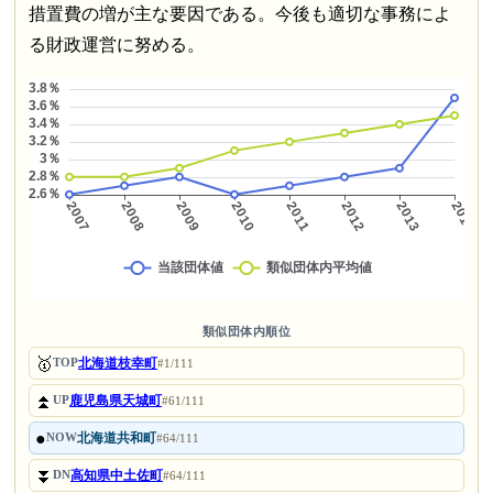
措置費の増が主な要因である。今後も適切な事務によ
る財政運営に努める。
類似団体内順位
🥇
北海道枝幸町
TOP
#1/111
⏫
鹿児島県天城町
UP
#61/111
●
北海道共和町
NOW
#64/111
⏬
高知県中土佐町
DN
#64/111