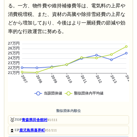
る。一方、物件費や維持補修費等は、電気料の上昇や
消費税増税、また、資材の高騰や除排雪経費の上昇な
どから増加しており、今後はより一層経費の節減や効
率的な行政運営に努める。
類似団体内順位
🥇
青森県田舎館村
TOP
#1/111
⏫
鹿児島県喜界町
UP
#51/111