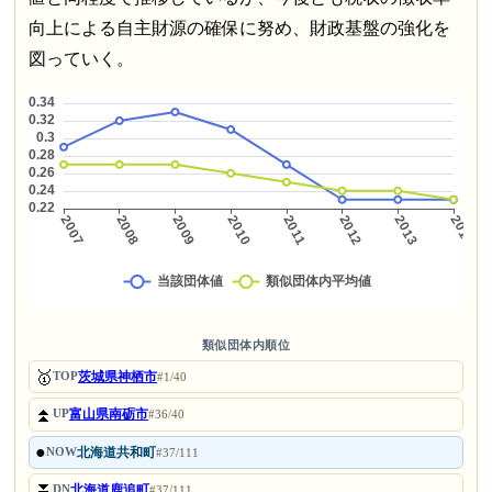
向上による自主財源の確保に努め、財政基盤の強化を
図っていく。
類似団体内順位
🥇
茨城県神栖市
TOP
#1/40
⏫
富山県南砺市
UP
#36/40
●
北海道共和町
NOW
#37/111
⏬
北海道鹿追町
DN
#37/111