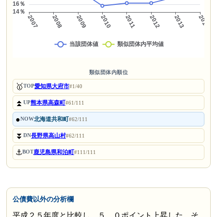
類似団体内順位
🥇
愛知県大府市
TOP
#1/40
⏫
熊本県高森町
UP
#61/111
●
北海道共和町
NOW
#62/111
⏬
長野県高山村
DN
#62/111
⚓
鹿児島県和泊町
BOT
#111/111
公債費以外の分析欄
平成２５年度と比較し、５．０ポイント上昇した。そ