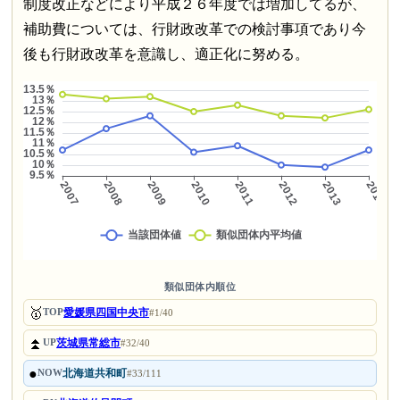
制度改正などにより平成２６年度では増加してるが、
補助費については、行財政改革での検討事項であり今
後も行財政改革を意識し、適正化に努める。
類似団体内順位
🥇
愛媛県四国中央市
TOP
#1/40
⏫
茨城県常総市
UP
#32/40
●
北海道共和町
NOW
#33/111