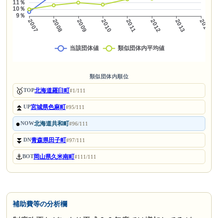
類似団体内順位
🥇
北海道羅臼町
TOP
#1/111
⏫
宮城県色麻町
UP
#95/111
●
北海道共和町
NOW
#96/111
⏬
青森県田子町
DN
#97/111
⚓
岡山県久米南町
BOT
#111/111
補助費等の分析欄