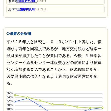
⏬
北海道佐呂間町
DN
#33/111
⚓
三重県御浜町
BOT
#111/111
公債費の分析欄
平成２５年度と比較し、０．９ポイント上昇した。償
還額は前年と同程度であるが、地方交付税など経常一
般財源が減少したことが要因である。今後、生涯学習
センターや給食センター建設費などの償還により償還
額が増加する見込であることから、財源確保に努め、
必要最小限の借入となるよう適切な財政運営に努め
る。