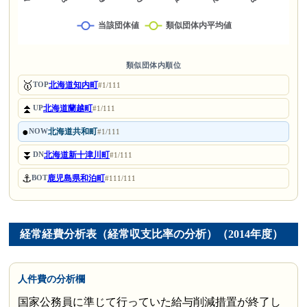
類似団体内順位
🥇
北海道知内町
TOP
#1/111
⏫
北海道蘭越町
UP
#1/111
●
北海道共和町
NOW
#1/111
⏬
北海道新十津川町
DN
#1/111
⚓
鹿児島県和泊町
BOT
#111/111
経常経費分析表（経常収支比率の分析）（2014年度）
人件費の分析欄
国家公務員に準じて行っていた給与削減措置が終了し