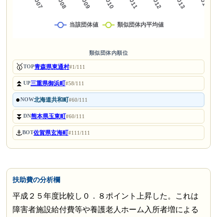
類似団体内順位
🥇
青森県東通村
TOP
#1/111
⏫
三重県御浜町
UP
#58/111
●
北海道共和町
NOW
#60/111
⏬
熊本県玉東町
DN
#60/111
⚓
佐賀県玄海町
BOT
#111/111
扶助費の分析欄
平成２５年度比較し０．８ポイント上昇した。これは
障害者施設給付費等や養護老人ホーム入所者増による