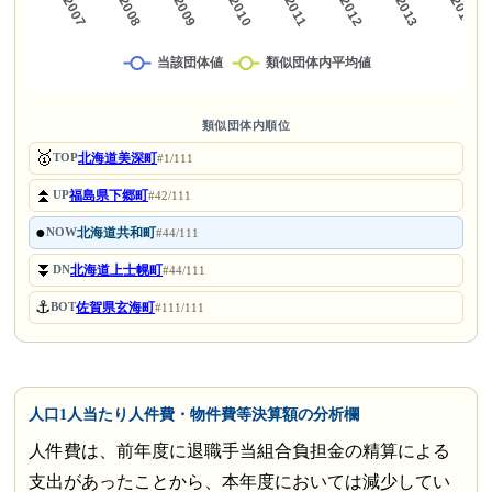
類似団体内順位
🥇
北海道美深町
TOP
#1/111
⏫
福島県下郷町
UP
#42/111
●
北海道共和町
NOW
#44/111
⏬
北海道上士幌町
DN
#44/111
⚓
佐賀県玄海町
BOT
#111/111
人口1人当たり人件費・物件費等決算額の分析欄
人件費は、前年度に退職手当組合負担金の精算による
支出があったことから、本年度においては減少してい