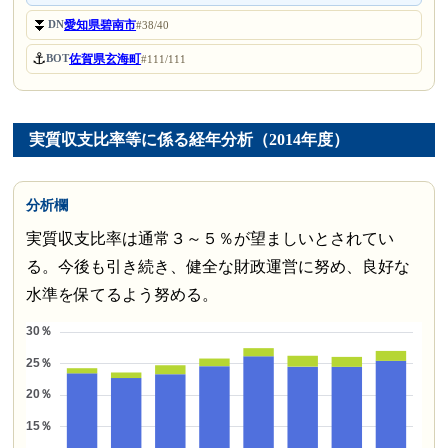
⏬
愛知県碧南市
DN
#38/40
⚓
佐賀県玄海町
BOT
#111/111
実質収支比率等に係る経年分析（2014年度）
分析欄
実質収支比率は通常３～５％が望ましいとされてい
る。今後も引き続き、健全な財政運営に努め、良好な
水準を保てるよう努める。