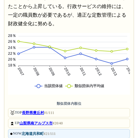
たことから上昇している。行政サービスの維持には、
一定の職員数が必要であるが、適正な定数管理による
財政健全化に努める。
類似団体内順位
🥇
長野県豊丘村
TOP
#1/111
⏫
山梨県南アルプス市
UP
#20/40
●
北海道共和町
NOW
#21/111