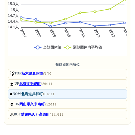
類似団体内順位
🥇
栃木県真岡市
TOP
#1/40
⏫
北海道羽幌町
UP
#50/111
●
北海道共和町
NOW
#51/111
⏬
岡山県久米南町
DN
#52/111
⚓
愛媛県久万高原町
BOT
#111/111