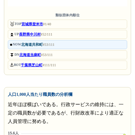
類似団体内順位
🥇
宮城県登米市
TOP
#1/40
⏫
長野県中川村
UP
#52/111
●
北海道共和町
NOW
#53/111
⏬
北海道当麻町
DN
#53/111
⚓
千葉県芝山町
BOT
#111/111
人口1,000人当たり職員数の分析欄
近年ほぼ横ばいである。行政サービスの維持には、一
定の職員数が必要であるが、行財政改革により適正な
人員管理に努める。