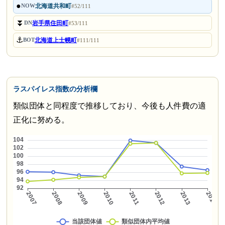
●
北海道共和町
NOW
#52/111
⏬
岩手県住田町
DN
#53/111
⚓
北海道上士幌町
BOT
#111/111
ラスパイレス指数の分析欄
類似団体と同程度で推移しており、今後も人件費の適
正化に努める。