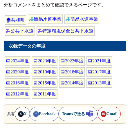
分析コメントをまとめて確認できるページです。
簡易水道事業
簡易水道事業
🏠
共和町
公共下水道
特定環境保全公共下水道
収録データの年度
📅
2024年度
📅
2023年度
📅
2022年度
📅
2021年度
📅
2020年度
📅
2019年度
📅
2018年度
📅
2017年度
📅
2016年度
📅
2015年度
📅
2014年度
📅
2013年度
📅
2012年度
📅
2011年度
X
Facebook
Teamsで送る
Gmail
共有
X
f
✉