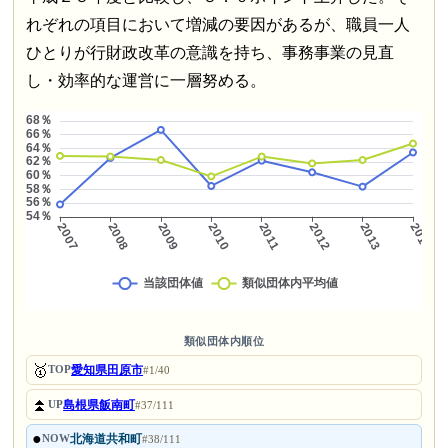
れぞれの項目において増減の要因があるが、職員一人
ひとりが行財政改革の意識を持ち、事務事業の見直
し・効率的な運営に一層努める。
類似団体内順位
🥇
愛知県田原市
TOP
#1/40
⏫
島根県飯南町
UP
#37/111
●
北海道共和町
NOW
#38/111