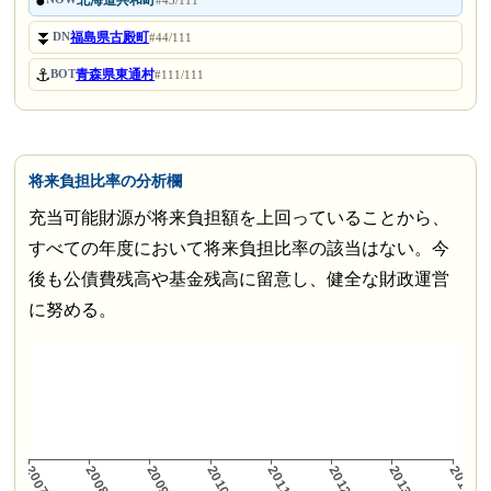
●
北海道共和町
#43/111
⏬
福島県古殿町
DN
#44/111
⚓
青森県東通村
BOT
#111/111
将来負担比率の分析欄
充当可能財源が将来負担額を上回っていることから、
すべての年度において将来負担比率の該当はない。今
後も公債費残高や基金残高に留意し、健全な財政運営
に努める。