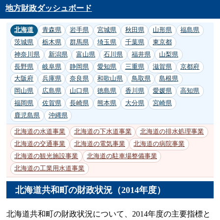
地方財政ダッシュボード
北海道
青森県
岩手県
宮城県
秋田県
山形県
福島県
茨城県
栃木県
群馬県
埼玉県
千葉県
東京都
神奈川県
新潟県
富山県
石川県
福井県
山梨県
長野県
岐阜県
静岡県
愛知県
三重県
滋賀県
京都府
大阪府
兵庫県
奈良県
和歌山県
鳥取県
島根県
岡山県
広島県
山口県
徳島県
香川県
愛媛県
高知県
福岡県
佐賀県
長崎県
熊本県
大分県
宮崎県
鹿児島県
沖縄県
北海道の水道事業
北海道の下水道事業
北海道の排水処理事業
北海道の交通事業
北海道の電気事業
北海道の病院事業
北海道の観光施設事業
北海道の駐車場整備事業
北海道の工業用水道事業
北海道共和町の財政状況（2014年度）
北海道共和町の財政状況について、2014年度の主要指標と