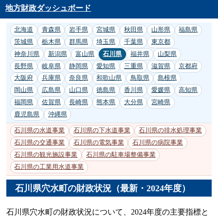
地方財政ダッシュボード
北海道
青森県
岩手県
宮城県
秋田県
山形県
福島県
茨城県
栃木県
群馬県
埼玉県
千葉県
東京都
神奈川県
新潟県
富山県
石川県
福井県
山梨県
長野県
岐阜県
静岡県
愛知県
三重県
滋賀県
京都府
大阪府
兵庫県
奈良県
和歌山県
鳥取県
島根県
岡山県
広島県
山口県
徳島県
香川県
愛媛県
高知県
福岡県
佐賀県
長崎県
熊本県
大分県
宮崎県
鹿児島県
沖縄県
石川県の水道事業
石川県の下水道事業
石川県の排水処理事業
石川県の交通事業
石川県の電気事業
石川県の病院事業
石川県の観光施設事業
石川県の駐車場整備事業
石川県の工業用水道事業
石川県穴水町の財政状況（最新・2024年度）
石川県穴水町の財政状況について、2024年度の主要指標と