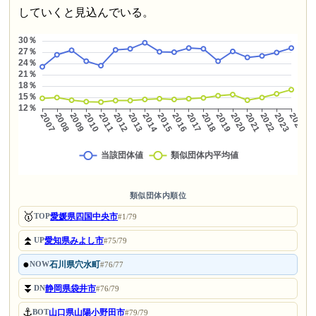
していくと見込んでいる。
類似団体内順位
🥇
愛媛県四国中央市
TOP
#1/79
⏫
愛知県みよし市
UP
#75/79
●
石川県穴水町
NOW
#76/77
⏬
静岡県袋井市
DN
#76/79
⚓
山口県山陽小野田市
BOT
#79/79