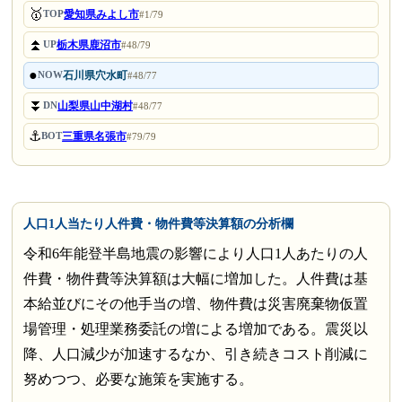
🥇
愛知県みよし市
TOP
#1/79
⏫
栃木県鹿沼市
UP
#48/79
●
石川県穴水町
NOW
#48/77
⏬
山梨県山中湖村
DN
#48/77
⚓
三重県名張市
BOT
#79/79
人口1人当たり人件費・物件費等決算額の分析欄
令和6年能登半島地震の影響により人口1人あたりの人
件費・物件費等決算額は大幅に増加した。人件費は基
本給並びにその他手当の増、物件費は災害廃棄物仮置
場管理・処理業務委託の増による増加である。震災以
降、人口減少が加速するなか、引き続きコスト削減に
努めつつ、必要な施策を実施する。