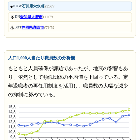
●
石川県穴水町
NOW
#11/77
⏬
愛知県大府市
DN
#11/79
⚓
静岡県湖西市
BOT
#79/79
人口1,000人当たり職員数の分析欄
もともと人員確保が課題であったが、地震の影響もあ
り、依然として類似団体の平均値を下回っている。定
年退職者の再任用制度を活用し、職員数の大幅な減少
の抑制に努めている。