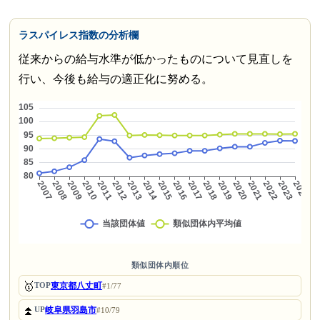
ラスパイレス指数の分析欄
従来からの給与水準が低かったものについて見直しを
行い、今後も給与の適正化に努める。
類似団体内順位
🥇
東京都八丈町
TOP
#1/77
⏫
岐阜県羽島市
UP
#10/79