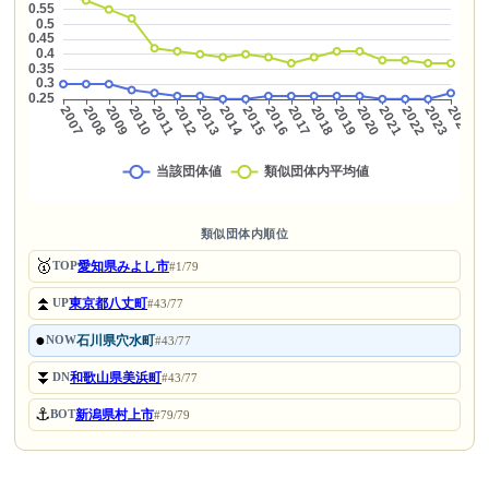
類似団体内順位
🥇
愛知県みよし市
TOP
#1/79
⏫
東京都八丈町
UP
#43/77
●
石川県穴水町
NOW
#43/77
⏬
和歌山県美浜町
DN
#43/77
⚓
新潟県村上市
BOT
#79/79