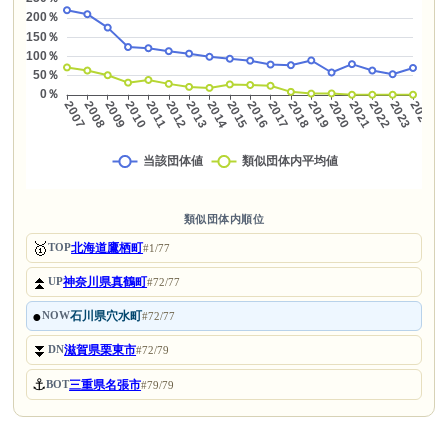
類似団体内順位
🥇
北海道鷹栖町
TOP
#1/77
⏫
神奈川県真鶴町
UP
#72/77
●
石川県穴水町
NOW
#72/77
⏬
滋賀県栗東市
DN
#72/79
⚓
三重県名張市
BOT
#79/79