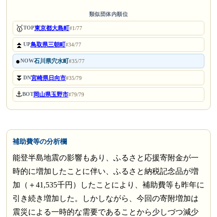
類似団体内順位
🥇
東京都大島町
TOP
#1/77
⏫
鳥取県三朝町
UP
#34/77
●
石川県穴水町
NOW
#35/77
⏬
宮崎県日向市
DN
#35/79
⚓
岡山県玉野市
BOT
#79/79
補助費等の分析欄
能登半島地震の影響もあり、ふるさと応援寄附金が一
時的に増加したことに伴い、ふるさと納税記念品が増
加（＋41,535千円）したことにより、補助費等も昨年に
引き続き増加した。しかしながら、今回の寄附増加は
震災による一時的な需要であることから少しづつ減少