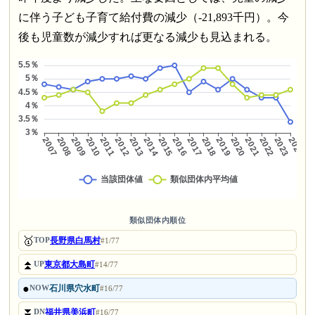
に伴う子ども子育て給付費の減少（-21,893千円）。今
後も児童数が減少すれば更なる減少も見込まれる。
類似団体内順位
🥇
長野県白馬村
TOP
#1/77
⏫
東京都大島町
UP
#14/77
●
石川県穴水町
NOW
#16/77
⏬
福井県美浜町
DN
#16/77