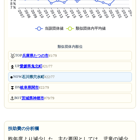
類似団体内順位
🥇
兵庫県たつの市
TOP
#1/79
⏫
愛媛県鬼北町
UP
#21/77
●
石川県穴水町
NOW
#22/77
⏬
岐阜県関市
DN
#22/79
⚓
茨城県神栖市
BOT
#79/79
扶助費の分析欄
昨年度より減少した。主な要因としては、児童の減少