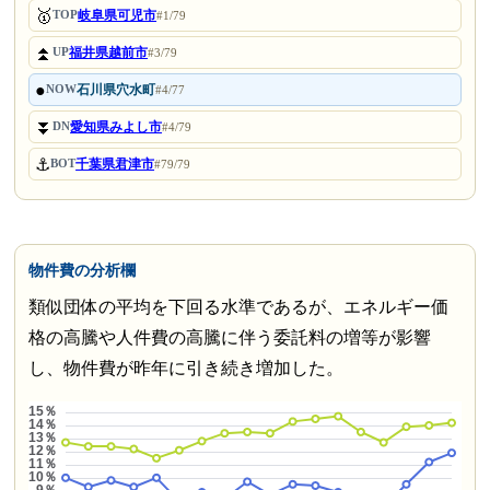
🥇
岐阜県可児市
TOP
#1/79
⏫
福井県越前市
UP
#3/79
●
石川県穴水町
NOW
#4/77
⏬
愛知県みよし市
DN
#4/79
⚓
千葉県君津市
BOT
#79/79
物件費の分析欄
類似団体の平均を下回る水準であるが、エネルギー価
格の高騰や人件費の高騰に伴う委託料の増等が影響
し、物件費が昨年に引き続き増加した。