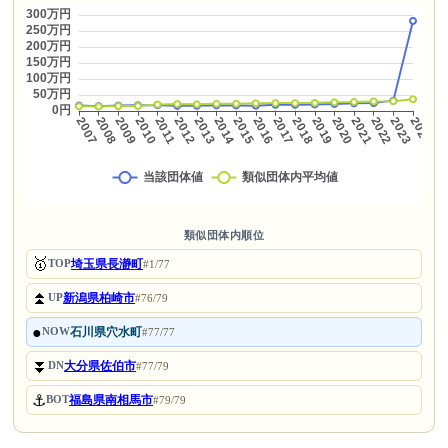
類似団体内順位
🥇
埼玉県長瀞町
TOP
#1/77
⏫
新潟県柏崎市
UP
#76/79
●
石川県穴水町
NOW
#77/77
⏬
大分県佐伯市
DN
#77/79
⚓
福島県南相馬市
BOT
#79/79