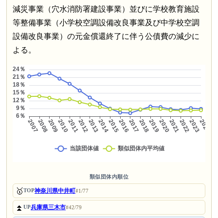
減災事業（穴水消防署建設事業）並びに学校教育施設
等整備事業（小学校空調設備改良事業及び中学校空調
設備改良事業）の元金償還終了に伴う公債費の減少に
よる。
類似団体内順位
🥇
神奈川県中井町
TOP
#1/77
⏫
兵庫県三木市
UP
#42/79