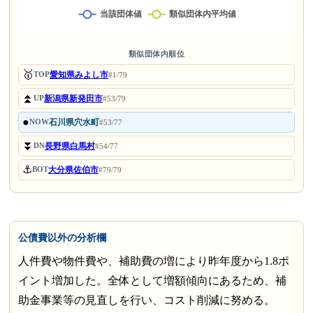
類似団体内順位
🥇
愛知県みよし市
TOP
#1/79
⏫
新潟県新発田市
UP
#53/79
●
石川県穴水町
NOW
#53/77
⏬
長野県白馬村
DN
#54/77
⚓
大分県佐伯市
BOT
#79/79
公債費以外の分析欄
人件費や物件費や、補助費の増により昨年度から1.8ポ
イント増加した。全体として増額傾向にあるため、補
助金事業等の見直しを行い、コスト削減に努める。