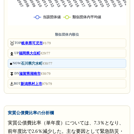
類似団体内順位
🥇
岐阜県可児市
TOP
#1/79
⏫
福岡県大任町
UP
#29/77
●
石川県穴水町
NOW
#30/77
⏬
滋賀県湖南市
DN
#30/79
⚓
新潟県村上市
BOT
#79/79
実質公債費比率の分析欄
実質公債費比率（単年度）については、7.3％となり、
前年度比で2.6％減少した。主な要因として緊急防災・