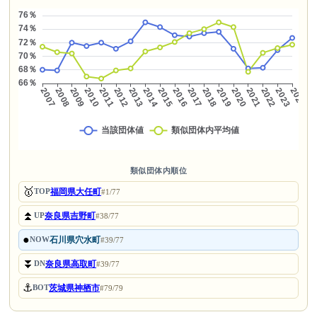
類似団体内順位
🥇
福岡県大任町
TOP
#1/77
⏫
奈良県吉野町
UP
#38/77
●
石川県穴水町
NOW
#39/77
⏬
奈良県高取町
DN
#39/77
⚓
茨城県神栖市
BOT
#79/79