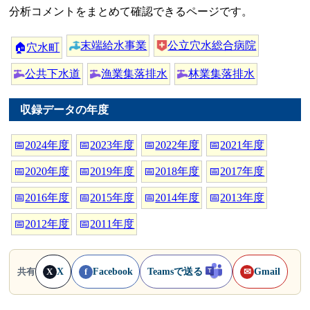
分析コメントをまとめて確認できるページです。
末端給水事業
公立穴水総合病院
🏠
穴水町
公共下水道
漁業集落排水
林業集落排水
収録データの年度
📅
2024年度
📅
2023年度
📅
2022年度
📅
2021年度
📅
2020年度
📅
2019年度
📅
2018年度
📅
2017年度
📅
2016年度
📅
2015年度
📅
2014年度
📅
2013年度
📅
2012年度
📅
2011年度
X
Facebook
Teamsで送る
Gmail
共有
X
f
✉