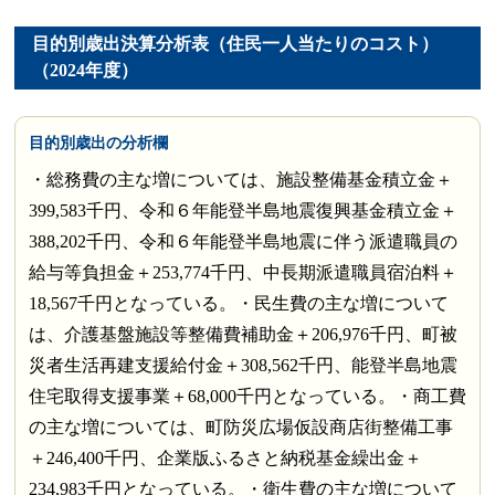
目的別歳出決算分析表（住民一人当たりのコスト）
（2024年度）
目的別歳出の分析欄
・総務費の主な増については、施設整備基金積立金＋
399,583千円、令和６年能登半島地震復興基金積立金＋
388,202千円、令和６年能登半島地震に伴う派遣職員の
給与等負担金＋253,774千円、中長期派遣職員宿泊料＋
18,567千円となっている。・民生費の主な増について
は、介護基盤施設等整備費補助金＋206,976千円、町被
災者生活再建支援給付金＋308,562千円、能登半島地震
住宅取得支援事業＋68,000千円となっている。・商工費
の主な増については、町防災広場仮設商店街整備工事
＋246,400千円、企業版ふるさと納税基金繰出金＋
234,983千円となっている。・衛生費の主な増について