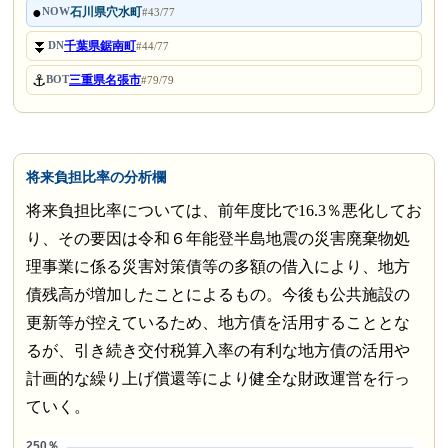
●
石川県穴水町
NOW
#43/77
⏬
千葉県鋸南町
DN
#44/77
⚓
三重県名張市
BOT
#79/79
将来負担比率の分析欄
将来負担比率については、前年度比で16.3％悪化してお
り、その要因は令和６年能登半島地震の災害廃棄物処
理事業に係る災害対策債等の多額の借入により、地方
債残高が増加したことによるもの。今後も公共施設の
更新等が控えているため、地方債を活用することとな
るが、引き続き交付税算入率の有利な地方債の活用や
計画的な繰り上げ償還等により健全な財政運営を行っ
ていく。