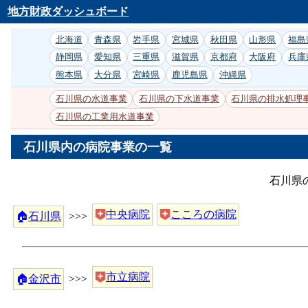
地方財政ダッシュボード
北海道
青森県
岩手県
宮城県
秋田県
山形県
福島
静岡県
愛知県
三重県
滋賀県
京都府
大阪府
兵庫
熊本県
大分県
宮崎県
鹿児島県
沖縄県
石川県の水道事業
石川県の下水道事業
石川県の排水処理
石川県の工業用水道事業
石川県内の病院事業の一覧
石川県
中央病院
こころの病院
🏠
石川県
>>>
市立病院
🏠
金沢市
>>>