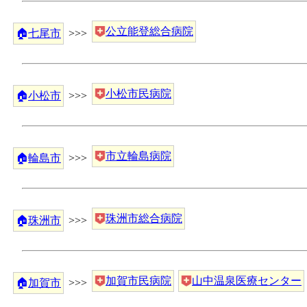
公立能登総合病院
🏠
七尾市
>>>
小松市民病院
🏠
小松市
>>>
市立輪島病院
🏠
輪島市
>>>
珠洲市総合病院
🏠
珠洲市
>>>
加賀市民病院
山中温泉医療センター
🏠
加賀市
>>>