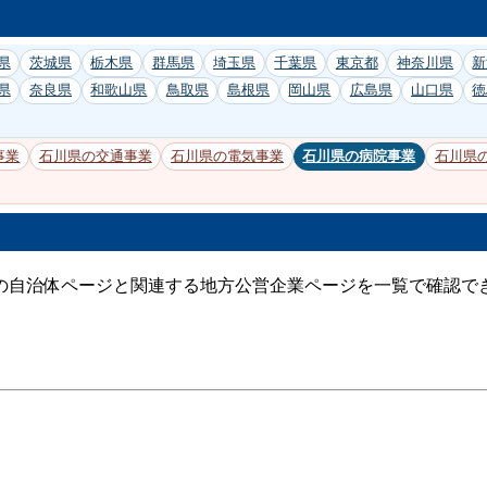
県
茨城県
栃木県
群馬県
埼玉県
千葉県
東京都
神奈川県
新
県
奈良県
和歌山県
鳥取県
島根県
岡山県
広島県
山口県
徳
事業
石川県の交通事業
石川県の電気事業
石川県の病院事業
石川県
の自治体ページと関連する地方公営企業ページを一覧で確認で