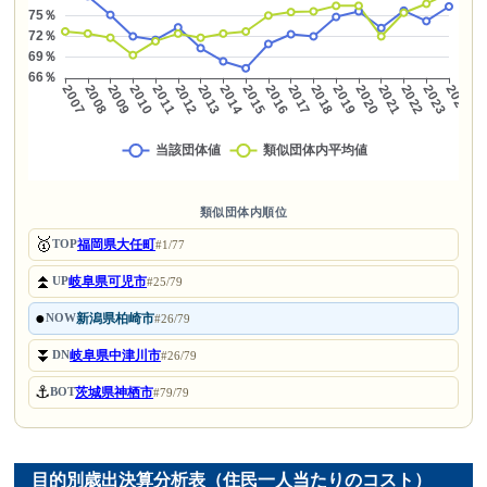
類似団体内順位
🥇
福岡県大任町
TOP
#1/77
⏫
岐阜県可児市
UP
#25/79
●
新潟県柏崎市
NOW
#26/79
⏬
岐阜県中津川市
DN
#26/79
⚓
茨城県神栖市
BOT
#79/79
目的別歳出決算分析表（住民一人当たりのコスト）