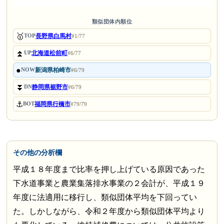
類似団体内順位
🥇
長野県白馬村
TOP
#1/77
⏫
北海道松前町
UP
#6/77
●
新潟県柏崎市
NOW
#6/79
⏬
静岡県裾野市
DN
#6/79
⚓
福岡県行橋市
BOT
#79/79
その他の分析欄
平成１８年度まで比率を押し上げている原因であった
下水道事業と農業集落排水事業の２会計が、平成１９
年度に法適用に移行し、類似団体平均を下回ってい
た。しかしながら、令和２年度から類似団体平均より