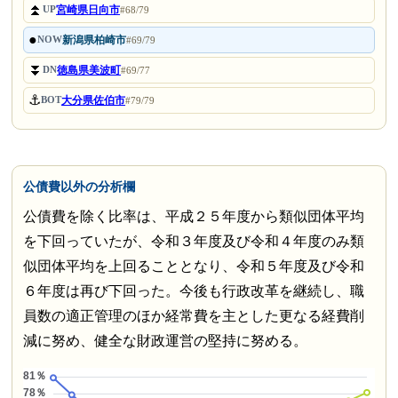
⏫
宮崎県日向市
UP
#68/79
●
新潟県柏崎市
NOW
#69/79
⏬
徳島県美波町
DN
#69/77
⚓
大分県佐伯市
BOT
#79/79
公債費以外の分析欄
公債費を除く比率は、平成２５年度から類似団体平均
を下回っていたが、令和３年度及び令和４年度のみ類
似団体平均を上回ることとなり、令和５年度及び令和
６年度は再び下回った。今後も行政改革を継続し、職
員数の適正管理のほか経常費を主とした更なる経費削
減に努め、健全な財政運営の堅持に努める。