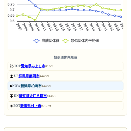
類似団体内順位
🥇
愛知県みよし市
TOP
#1/79
⏫
群馬県藤岡市
UP
#44/79
●
新潟県柏崎市
NOW
#44/79
⏬
滋賀県近江八幡市
DN
#44/79
⚓
新潟県村上市
BOT
#79/79