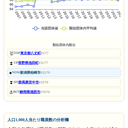
類似団体内順位
🥇
東京都八丈町
TOP
#1/77
⏫
長野県池田町
UP
#31/77
●
新潟県柏崎市
NOW
#32/79
⏬
群馬県安中市
DN
#33/79
⚓
静岡県湖西市
BOT
#79/79
人口1,000人当たり職員数の分析欄