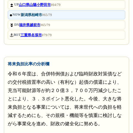
⏫
山口県山陽小野田市
UP
#64/79
●
新潟県柏崎市
NOW
#65/79
⏬
福井県越前市
DN
#65/79
⚓
三重県名張市
BOT
#79/79
将来負担比率の分析欄
令和６年度は、合併特例債および臨時財政対策債など
の交付税措置率の高い（有利な）起債の償還により、
充当可能財源等が約２０億３，７００万円減少したこ
とにより、３．３ポイント悪化した。今後、大きな将
来負担となる事業については、将来世代への負担を軽
減するためにも、その規模・機能等を慎重に検討しな
がら事業化を進め、財政の健全化に努める。