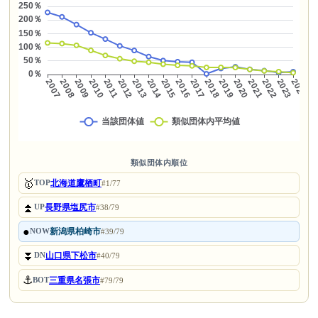
類似団体内順位
🥇
北海道鷹栖町
TOP
#1/77
⏫
長野県塩尻市
UP
#38/79
●
新潟県柏崎市
NOW
#39/79
⏬
山口県下松市
DN
#40/79
⚓
三重県名張市
BOT
#79/79