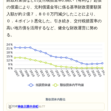
財政対策債などの交付税措置率の高い（有利な）起債
の償還により、元利償還金等に係る基準財政需要額算
入額が約２億７，８００万円減少したことにより、
０．４ポイント悪化した。引き続き、交付税措置率の
高い地方債を活用するなど、健全な財政運営に努め
る。
類似団体内順位
🥇
神奈川県中井町
TOP
#1/77