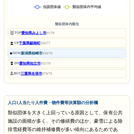
類似団体内順位
🥇
愛知県みよし市
TOP
#1/79
⏫
千葉県鋸南町
UP
#50/77
●
新潟県柏崎市
NOW
#50/79
⏬
愛知県知立市
DN
#51/79
⚓
三重県名張市
BOT
#79/79
人口1人当たり人件費・物件費等決算額の分析欄
類似団体を大きく上回っている原因として、保有公共
施設の面積が多く、その修繕費のほか、豪雪による除
排雪経費等の維持補修費が多い傾向にあるためであ