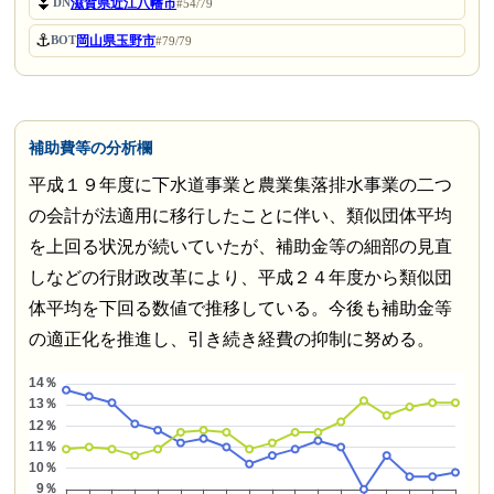
⏬
滋賀県近江八幡市
DN
#54/79
⚓
岡山県玉野市
BOT
#79/79
補助費等の分析欄
平成１９年度に下水道事業と農業集落排水事業の二つ
の会計が法適用に移行したことに伴い、類似団体平均
を上回る状況が続いていたが、補助金等の細部の見直
しなどの行財政改革により、平成２４年度から類似団
体平均を下回る数値で推移している。今後も補助金等
の適正化を推進し、引き続き経費の抑制に努める。