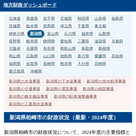
地方財政ダッシュボード
北海道
青森県
岩手県
宮城県
秋田県
山形県
福島県
茨城県
栃木県
群馬県
埼玉県
千葉県
東京都
神奈川県
新潟県
富山県
石川県
福井県
山梨県
長野県
岐阜県
静岡県
愛知県
三重県
滋賀県
京都府
大阪府
兵庫県
奈良県
和歌山県
鳥取県
島根県
岡山県
広島県
山口県
徳島県
香川県
愛媛県
高知県
福岡県
佐賀県
長崎県
熊本県
大分県
宮崎県
鹿児島県
沖縄県
新潟県の水道事業
新潟県の下水道事業
新潟県の排水処理事業
新潟県の交通事業
新潟県の電気事業
新潟県の病院事業
新潟県の観光施設事業
新潟県の駐車場整備事業
新潟県の工業用水道事業
新潟県柏崎市の財政状況（最新・2024年度）
新潟県柏崎市の財政状況について、2024年度の主要指標と