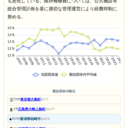
も悪化している。維持補修費については、公共施設等
総合管理計画を基に適切な管理運営により経費抑制に
努める。
類似団体内順位
🥇
東京都大島町
TOP
#1/77
⏫
広島県大崎上島町
UP
#53/77
●
新潟県柏崎市
NOW
#54/79