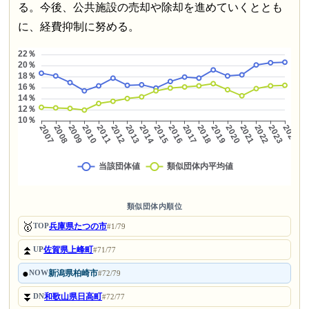
る。今後、公共施設の売却や除却を進めていくととも
に、経費抑制に努める。
類似団体内順位
🥇
兵庫県たつの市
TOP
#1/79
⏫
佐賀県上峰町
UP
#71/77
●
新潟県柏崎市
NOW
#72/79
⏬
和歌山県日高町
DN
#72/77