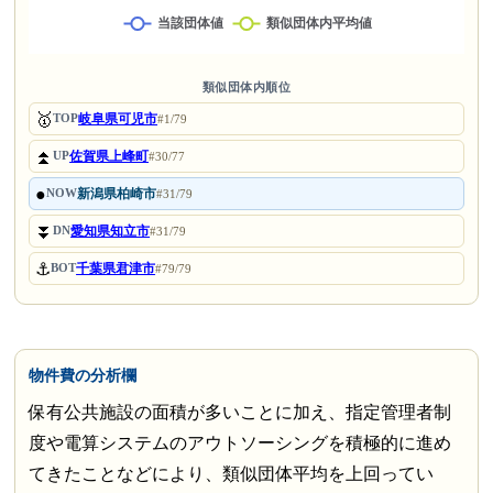
類似団体内順位
🥇
岐阜県可児市
TOP
#1/79
⏫
佐賀県上峰町
UP
#30/77
●
新潟県柏崎市
NOW
#31/79
⏬
愛知県知立市
DN
#31/79
⚓
千葉県君津市
BOT
#79/79
物件費の分析欄
保有公共施設の面積が多いことに加え、指定管理者制
度や電算システムのアウトソーシングを積極的に進め
てきたことなどにより、類似団体平均を上回ってい