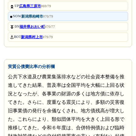
⏫
広島県三原市
UP
#69/79
●
新潟県柏崎市
NOW
#70/79
⏬
福井県おおい町
DN
#70/77
⚓
新潟県村上市
BOT
#79/79
実質公債費比率の分析欄
公共下水道及び農業集落排水などの社会資本整備を推
進してきた結果、普及率は全国平均を大幅に上回る状
況となったが、各事業の財源の多くは地方債に依存し
てきた。さらに、度重なる震災により、多額の災害復
旧事業債の発行を余儀なくされ、地方債残高が増大し
た。これらにより、類似団体平均を大きく上回る形で
推移してきた。令和６年度は、合併特例債および臨時