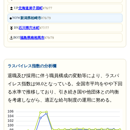
⏫
北海道弟子屈町
UP
#76/77
●
新潟県柏崎市
NOW
#76/79
⏬
石川県穴水町
DN
#77/77
⚓
福島県南相馬市
BOT
#79/79
ラスパイレス指数の分析欄
退職及び採用に伴う職員構成の変動等により、ラスパ
イレス指数は98.0となっている。全国市平均をやや下回
る水準で推移しており、引き続き国や他団体との均衡
を考慮しながら、適正な給与制度の運用に努める。