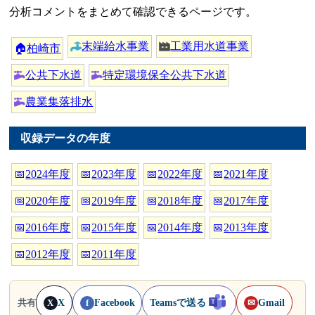
分析コメントをまとめて確認できるページです。
末端給水事業
工業用水道事業
🏠
柏崎市
公共下水道
特定環境保全公共下水道
農業集落排水
収録データの年度
📅
2024年度
📅
2023年度
📅
2022年度
📅
2021年度
📅
2020年度
📅
2019年度
📅
2018年度
📅
2017年度
📅
2016年度
📅
2015年度
📅
2014年度
📅
2013年度
📅
2012年度
📅
2011年度
X
Facebook
Teamsで送る
Gmail
共有
X
f
✉