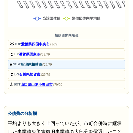
類似団体内順位
🥇
愛媛県四国中央市
TOP
#1/79
⏫
滋賀県栗東市
UP
#22/79
●
新潟県柏崎市
NOW
#23/79
⏬
石川県加賀市
DN
#23/79
⚓
山口県山陽小野田市
BOT
#79/79
公債費の分析欄
平均よりも大きく上回っていたが、市町合併時に継承
した事業債や災害復旧事業債の大部分を償還したこと