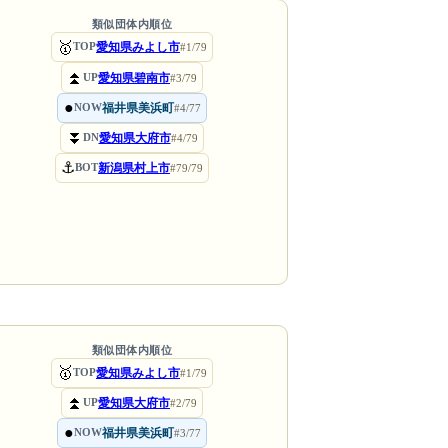
類似団体内順位
🥇
愛知県みよし市
TOP
#1/79
⏫
愛知県碧南市
UP
#3/79
●
福井県美浜町
NOW
#4/77
⏬
愛知県大府市
DN
#4/79
⚓
新潟県村上市
BOT
#79/79
類似団体内順位
🥇
愛知県みよし市
TOP
#1/79
⏫
愛知県大府市
UP
#2/79
●
福井県美浜町
NOW
#3/77