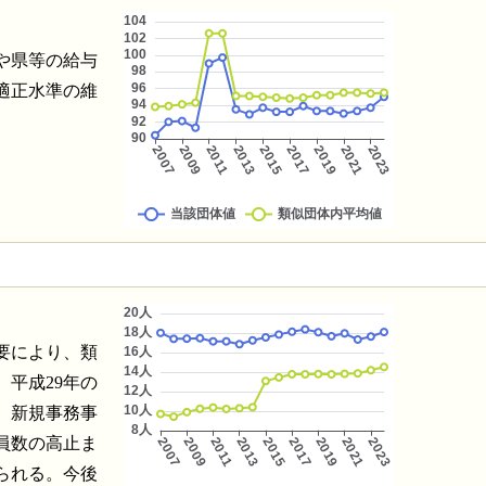
や県等の給与
適正水準の維
要により、類
平成29年の
、新規事務事
員数の高止ま
られる。今後