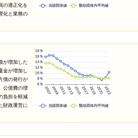
員の適正化を
理化と業務の
模が増加した
還金が増加し
方債の発行が
、公債費の増
の負担を軽減
た財政運営に
。