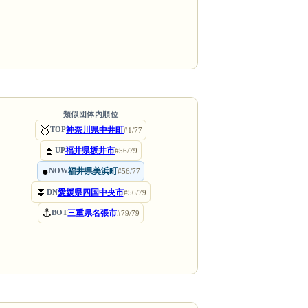
類似団体内順位
🥇
神奈川県中井町
TOP
#1/77
⏫
福井県坂井市
UP
#56/79
●
福井県美浜町
NOW
#56/77
⏬
愛媛県四国中央市
DN
#56/79
⚓
三重県名張市
BOT
#79/79