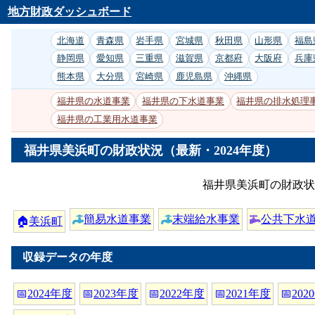
地方財政ダッシュボード
北海道
青森県
岩手県
宮城県
秋田県
山形県
福島
静岡県
愛知県
三重県
滋賀県
京都府
大阪府
兵庫
熊本県
大分県
宮崎県
鹿児島県
沖縄県
福井県の水道事業
福井県の下水道事業
福井県の排水処理
福井県の工業用水道事業
福井県美浜町の財政状況（最新・2024年度）
福井県美浜町の財政状
簡易水道事業
末端給水事業
公共下水
🏠
美浜町
収録データの年度
📅
2024年度
📅
2023年度
📅
2022年度
📅
2021年度
📅
202