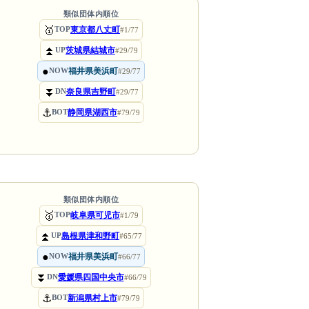
類似団体内順位
🥇
東京都八丈町
TOP
#1/77
⏫
茨城県結城市
UP
#29/79
●
福井県美浜町
NOW
#29/77
⏬
奈良県吉野町
DN
#29/77
⚓
静岡県湖西市
BOT
#79/79
類似団体内順位
🥇
岐阜県可児市
TOP
#1/79
⏫
島根県津和野町
UP
#65/77
●
福井県美浜町
NOW
#66/77
⏬
愛媛県四国中央市
DN
#66/79
⚓
新潟県村上市
BOT
#79/79