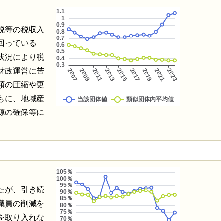
税等の税収入
回っている
状況により税
財政運営に苦
額の圧縮や更
もに、地域産
源の確保等に
たが、引き続
職員の削減を
を取り入れな