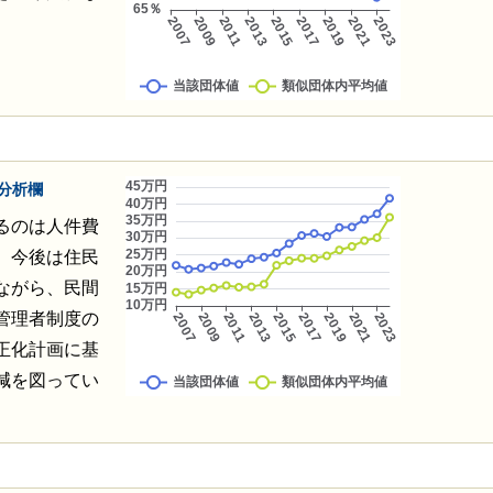
分析欄
るのは人件費
、今後は住民
ながら、民間
管理者制度の
正化計画に基
減を図ってい