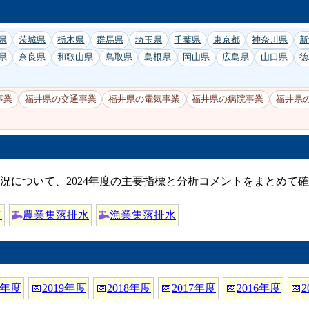
県
茨城県
栃木県
群馬県
埼玉県
千葉県
東京都
神奈川県
新
県
奈良県
和歌山県
鳥取県
島根県
岡山県
広島県
山口県
徳
事業
福井県の交通事業
福井県の電気事業
福井県の病院事業
福井県
況について、2024年度の主要指標と分析コメントをまとめて
道
農業集落排水
漁業集落排水
0年度
📅
2019年度
📅
2018年度
📅
2017年度
📅
2016年度
📅
2