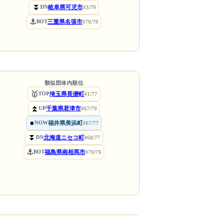
⏬
岐阜県可児市
DN
#3/79
⚓
三重県名張市
BOT
#79/79
類似団体内順位
🥇
埼玉県長瀞町
TOP
#1/77
⏫
千葉県君津市
UP
#67/79
●
福井県美浜町
NOW
#67/77
⏬
北海道ニセコ町
DN
#68/77
⚓
福島県南相馬市
BOT
#79/79