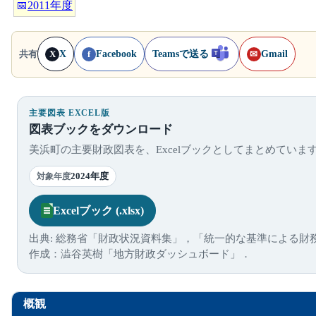
📅
2011年度
X
Facebook
Teamsで送る
Gmail
共有
X
f
✉
主要図表 EXCEL版
図表ブックをダウンロード
美浜町の主要財政図表を、Excelブックとしてまとめていま
2024年度
対象年度
Excelブック (.xlsx)
出典: 総務省「財政状況資料集」，「統一的な基準による財
作成：澁谷英樹「地方財政ダッシュボード」．
概観