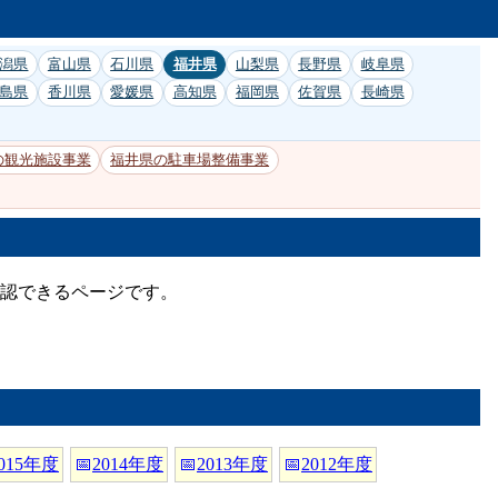
潟県
富山県
石川県
福井県
山梨県
長野県
岐阜県
島県
香川県
愛媛県
高知県
福岡県
佐賀県
長崎県
の観光施設事業
福井県の駐車場整備事業
確認できるページです。
015年度
📅
2014年度
📅
2013年度
📅
2012年度