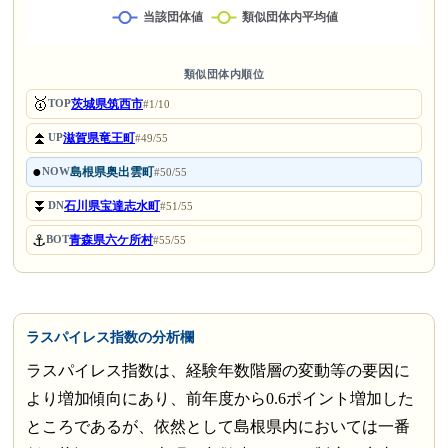
類似団体内順位
🥇
茨城県筑西市
TOP
#1/10
⏫
滋賀県竜王町
UP
#49/55
●
島根県奥出雲町
NOW
#50/55
⏬
石川県宝達志水町
DN
#51/55
⚓
青森県六ケ所村
BOT
#55/55
ラスパイレス指数の分析欄
ラスパイレス指数は、経験年数階層の変動等の要因に
より増加傾向にあり、前年度から0.6ポイント増加した
ところであるが、依然として島根県内においては一番