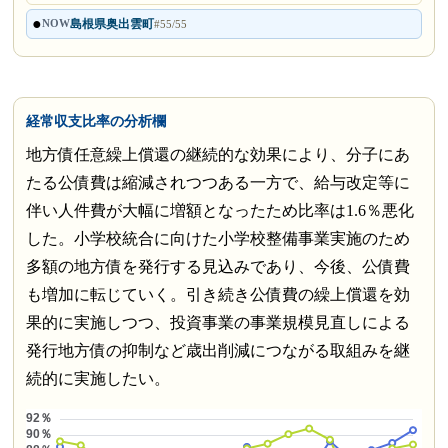
●
島根県奥出雲町
NOW
#55/55
経常収支比率の分析欄
地方債任意繰上償還の継続的な効果により、分子にあ
たる公債費は縮減されつつある一方で、給与改定等に
伴い人件費が大幅に増額となったため比率は1.6％悪化
した。小学校統合に向けた小学校整備事業実施のため
多額の地方債を発行する見込みであり、今後、公債費
も増加に転じていく。引き続き公債費の繰上償還を効
果的に実施しつつ、投資事業の事業規模見直しによる
発行地方債の抑制など歳出削減につながる取組みを継
続的に実施したい。