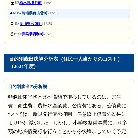
⏫
栃木県塩谷町
UP
#11/55
●
島根県奥出雲町
NOW
#12/55
⏬
岡山県和気町
DN
#13/55
⚓
群馬県明和町
BOT
#55/55
目的別歳出決算分析表（住民一人当たりのコスト）
（2024年度）
目的別歳出の分析欄
類似団体平均と比べ高額で推移しているのは、民生
費、衛生費、農林水産業費、公債費である。公債費に
ついては、新規発行債の抑制、任意繰上償還の効果に
よりR6は減少した。しかし、小学校整備事業により多
額の地方債発行を行うことから今後増加していく予定