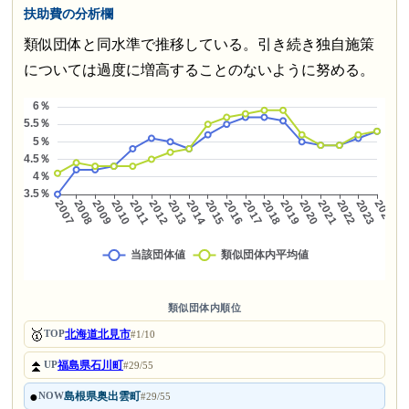
扶助費の分析欄
類似団体と同水準で推移している。引き続き独自施策
については過度に増高することのないように努める。
類似団体内順位
🥇
北海道北見市
TOP
#1/10
⏫
福島県石川町
UP
#29/55
●
島根県奥出雲町
NOW
#29/55