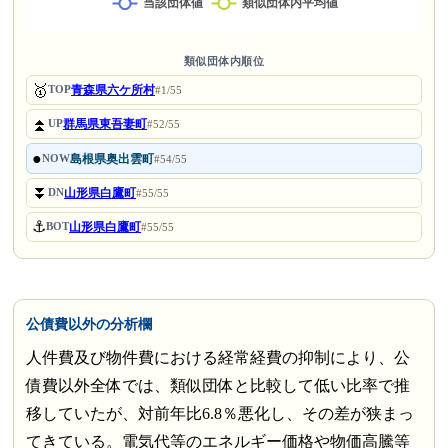
類似団体内順位
🥇
青森県六ケ所村
TOP
#1/55
⏫
群馬県東吾妻町
UP
#52/55
●
島根県奥出雲町
NOW
#54/55
⏬
山形県白鷹町
DN
#55/55
⚓
山形県白鷹町
BOT
#55/55
公債費以外の分析欄
人件費及び物件費における経常経費の抑制により、公
債費以外全体では、類似団体と比較して低い比率で推
移していたが、対前年比6.8％悪化し、その差が狭まっ
てきている。電気代等のエネルギー価格や物価高騰等