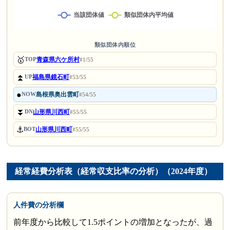
類似団体内順位
🥇
青森県六ケ所村
TOP
#1/55
⏫
福島県鏡石町
UP
#53/55
●
島根県奥出雲町
NOW
#54/55
⏬
山形県川西町
DN
#55/55
⚓
山形県川西町
BOT
#55/55
経常経費分析表（経常収支比率の分析）（2024年度）
人件費の分析欄
前年度から比較して1.5ポイントの増加となったが、過