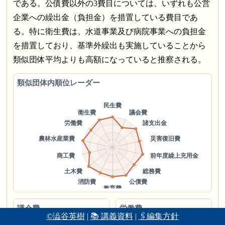
である。公債費以外の3費目については、いずれも公営
企業への繰出金（負担金）を措置している費目であ
る。特に衛生費は、水道事業及び病院事業への負担金
を措置しており、基準外繰出も実施していることから
類似団体平均よりも高額になっていると推察される。
類似団体内順位レーダー
議会費
労働費
©澁谷英樹
|
📚 講義資料
|
🖇編集方針