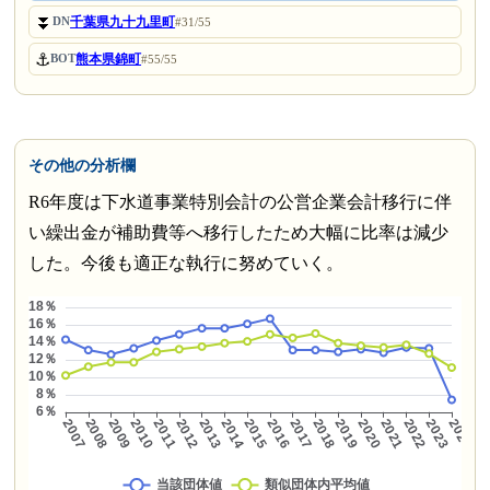
⏬
千葉県九十九里町
DN
#31/55
⚓
熊本県錦町
BOT
#55/55
その他の分析欄
R6年度は下水道事業特別会計の公営企業会計移行に伴
い繰出金が補助費等へ移行したため大幅に比率は減少
した。今後も適正な執行に努めていく。