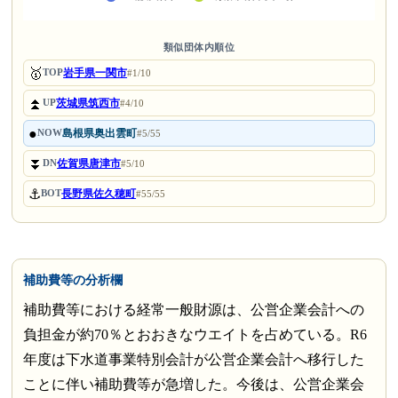
類似団体内順位
🥇
岩手県一関市
TOP
#1/10
⏫
茨城県筑西市
UP
#4/10
●
島根県奥出雲町
NOW
#5/55
⏬
佐賀県唐津市
DN
#5/10
⚓
長野県佐久穂町
BOT
#55/55
補助費等の分析欄
補助費等における経常一般財源は、公営企業会計への
負担金が約70％とおおきなウエイトを占めている。R6
年度は下水道事業特別会計が公営企業会計へ移行した
ことに伴い補助費等が急増した。今後は、公営企業会