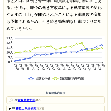
ると人口に比例させ一律に職員数を削減し難い面もあ
る。今後は、昨今の働き方改革による就業環境の変化
や定年の引上げが開始されたことによる職員数の増加
も予想されるため、引き続き効率的な組織づくりに努
めていきたい。
類似団体内順位
🥇
青森県六戸町
TOP
#1/55
⏫
和歌山県湯浅町
UP
#33/55