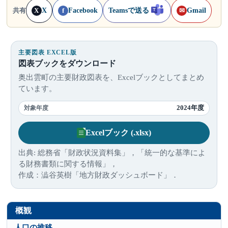
X
Facebook
Teamsで送る
Gmail
共有
X
f
✉
主要図表 EXCEL版
図表ブックをダウンロード
奥出雲町の主要財政図表を、Excelブックとしてまとめ
ています。
2024年度
対象年度
Excelブック (.xlsx)
出典: 総務省「財政状況資料集」，「統一的な基準によ
る財務書類に関する情報」，
作成：澁谷英樹「地方財政ダッシュボード」．
概観
人口の推移