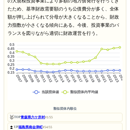
の大規模投資事業により多額の地方債発行を行ってき
たため、基準財政需要額のうち公債費分が多く、全体
額が押し上げられて分母が大きくなることから、財政
力指数が小さくなる傾向にある。今後、投資事業のバ
ランスを図りながら適切に財政運営を行う。
類似団体内順位
🥇
青森県六ケ所村
TOP
#1/55
⏫
福島県南会津町
UP
#54/55