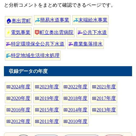
と分析コメントをまとめて確認できるページです。
簡易水道事業
末端給水事業
🏠
奥出雲町
電気事業
町立奥出雲病院
公共下水道
特定環境保全公共下水道
農業集落排水
特定地域生活排水処理
収録データの年度
📅
2024年度
📅
2023年度
📅
2022年度
📅
2021年度
📅
2020年度
📅
2019年度
📅
2018年度
📅
2017年度
📅
2016年度
📅
2015年度
📅
2014年度
📅
2013年度
📅
2012年度
📅
2011年度
📅
2010年度