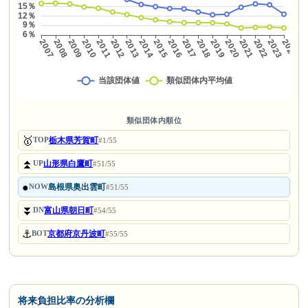
類似団体内順位
🥇
栃木県芳賀町
TOP
#1/55
⏫
山形県白鷹町
UP
#51/55
●
島根県奥出雲町
NOW
#51/55
⏬
富山県朝日町
DN
#54/55
⚓
京都府京丹波町
BOT
#55/55
将来負担比率の分析欄