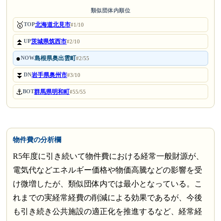
類似団体内順位
🥇
北海道北見市
TOP
#1/10
⏫
茨城県筑西市
UP
#2/10
●
島根県奥出雲町
NOW
#2/55
⏬
岩手県奥州市
DN
#3/10
⚓
群馬県明和町
BOT
#55/55
物件費の分析欄
R5年度に引き続いて物件費における経常一般財源が、
電気代などエネルギー価格や物価高騰などの影響を受
け微増したが、類似団体内では最小となっている。こ
れまでの実経常経費の削減による効果であるが、今後
も引き続き公共施設の適正化を推進するなど、経常経