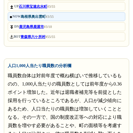
⏫
石川県宝達志水町
UP
#3/55
●
島根県奥出雲町
NOW
#3/55
⏬
鹿児島県鹿屋市
DN
#3/10
⚓
青森県六ケ所村
BOT
#55/55
人口1,000人当たり職員数の分析欄
職員数自体は対前年度で概ね横ばいで推移しているも
のの、1,000人当たりの職員数としては前年度から0.36
ポイント増加した。近年は退職者補充等を前提とした
採用を行っているところであるが、人口が減少傾向に
あるため、人口当たりの職員数は増加していくことと
なる。その一方で、国の制度改正等への対応により職
員数を増やす必要があることや、町の面積等を考慮す