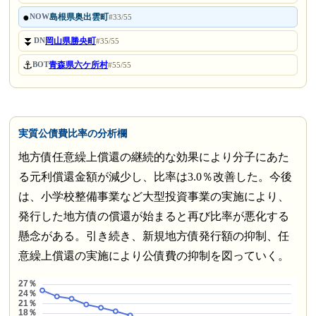
●
島根県奥出雲町
NOW
#33/55
⏬
岡山県勝央町
DN
#35/55
⚓
青森県六ケ所村
BOT
#55/55
実質公債費比率の分析欄
地方債任意繰上償還の継続的な効果により分子にあた
る元利償還金額が減少し、比率は3.0％改善した。今後
は、小学校整備事業など大型投資事業の実施により、
発行した地方債の償還が始まると再び比率が悪化する
懸念がある。引き続き、新規地方債発行額の抑制、任
意繰上償還の実施により公債費の抑制を図っていく。