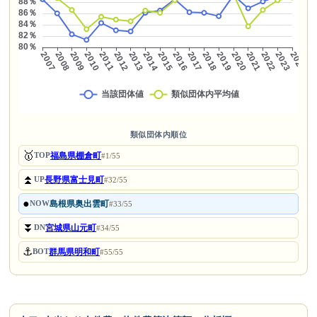
類似団体内順位
🥇
福島県棚倉町
TOP
#1/55
⏫
長野県富士見町
UP
#32/55
●
島根県奥出雲町
NOW
#33/55
⏬
宮城県山元町
DN
#34/55
⚓
群馬県明和町
BOT
#55/55