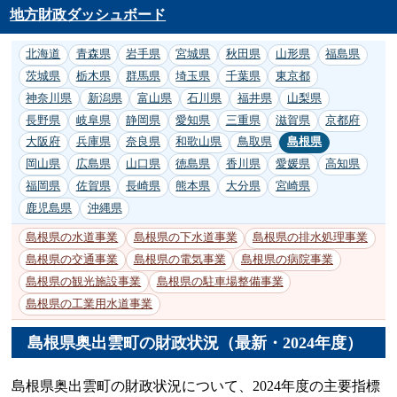
地方財政ダッシュボード
北海道
青森県
岩手県
宮城県
秋田県
山形県
福島県
茨城県
栃木県
群馬県
埼玉県
千葉県
東京都
神奈川県
新潟県
富山県
石川県
福井県
山梨県
長野県
岐阜県
静岡県
愛知県
三重県
滋賀県
京都府
大阪府
兵庫県
奈良県
和歌山県
鳥取県
島根県
岡山県
広島県
山口県
徳島県
香川県
愛媛県
高知県
福岡県
佐賀県
長崎県
熊本県
大分県
宮崎県
鹿児島県
沖縄県
島根県の水道事業
島根県の下水道事業
島根県の排水処理事業
島根県の交通事業
島根県の電気事業
島根県の病院事業
島根県の観光施設事業
島根県の駐車場整備事業
島根県の工業用水道事業
島根県奥出雲町の財政状況（最新・2024年度）
島根県奥出雲町の財政状況について、2024年度の主要指標