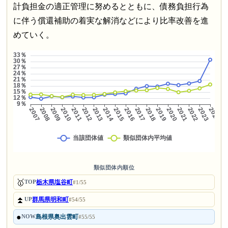
計負担金の適正管理に努めるとともに、債務負担行為
に伴う償還補助の着実な解消などにより比率改善を進
めていく。
類似団体内順位
🥇
栃木県塩谷町
TOP
#1/55
⏫
群馬県明和町
UP
#54/55
●
島根県奥出雲町
NOW
#55/55