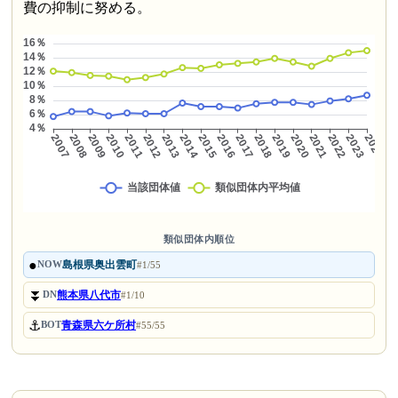
費の抑制に努める。
類似団体内順位
●
島根県奥出雲町
NOW
#1/55
⏬
熊本県八代市
DN
#1/10
⚓
青森県六ケ所村
BOT
#55/55