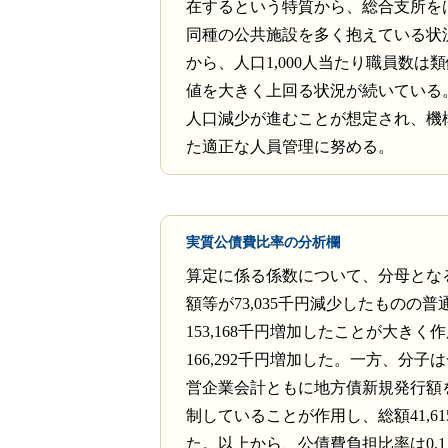
在するという特質から、総合支所を
同種の公共施設を多く抱えている状
から、人口1,000人当たり職員数は
値を大きく上回る状況が続いている
人口減少が進むことが想定され、機
た適正な人員管理に努める。
実質公債費比率の分析欄
算定に係る係数について、分母とな
額等が73,035千円減少したものの
153,168千円増加したことが大きく
166,292千円増加した。一方、分子
営企業会計ともに地方債新規発行額
制していることが作用し、総額41,6
た。以上から、公債費負担比率は0.