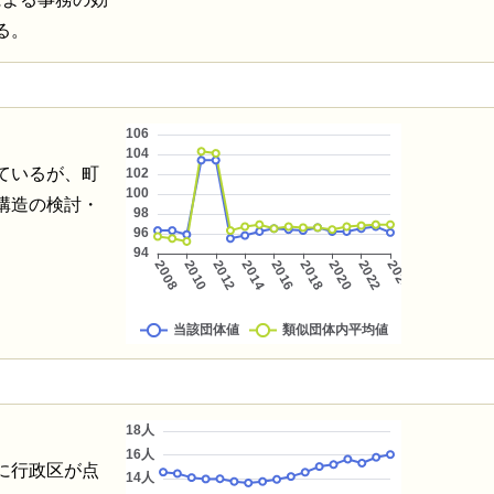
る。
ているが、町
構造の検討・
に行政区が点