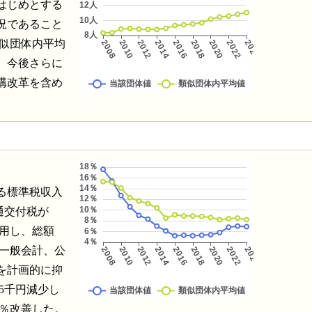
はじめとする
況であること
類似団体内平均
。今後さらに
構改革を含め
る標準税収入
普通交付税が
作用し、総額
は一般会計、公
を計画的に抑
15千円減少し
1％改善した。