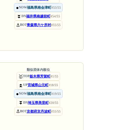
●
福島県南会津町
NOW
#53/55
⏬
福井県南越前町
DN
#54/55
⚓
青森県六ケ所村
BOT
#55/55
類似団体内順位
🥇
栃木県芳賀町
TOP
#1/55
⏫
宮城県山元町
UP
#18/55
●
福島県南会津町
NOW
#19/55
⏬
埼玉県美里町
DN
#20/55
⚓
京都府京丹波町
BOT
#55/55