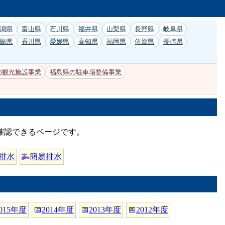
潟県
富山県
石川県
福井県
山梨県
長野県
岐阜県
島県
香川県
愛媛県
高知県
福岡県
佐賀県
長崎県
の観光施設事業
福島県の駐車場整備事業
確認できるページです。
排水
簡易排水
015年度
📅
2014年度
📅
2013年度
📅
2012年度