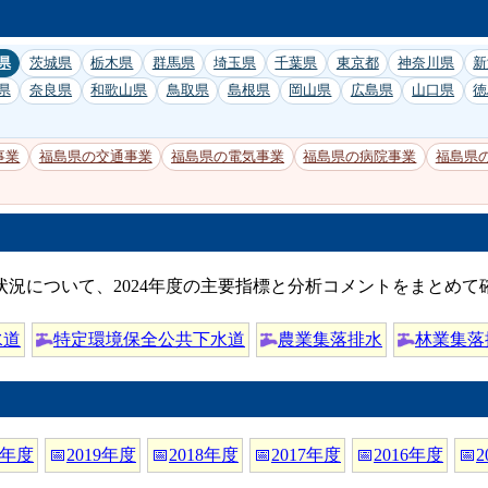
県
茨城県
栃木県
群馬県
埼玉県
千葉県
東京都
神奈川県
新
県
奈良県
和歌山県
鳥取県
島根県
岡山県
広島県
山口県
徳
事業
福島県の交通事業
福島県の電気事業
福島県の病院事業
福島県
状況について、2024年度の主要指標と分析コメントをまとめて
水道
特定環境保全公共下水道
農業集落排水
林業集落
0年度
📅
2019年度
📅
2018年度
📅
2017年度
📅
2016年度
📅
2