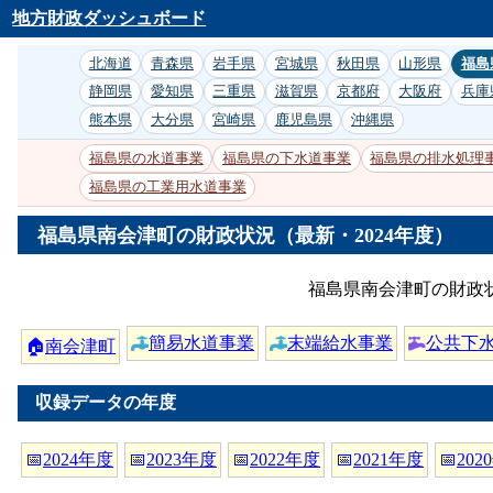
地方財政ダッシュボード
北海道
青森県
岩手県
宮城県
秋田県
山形県
福島
静岡県
愛知県
三重県
滋賀県
京都府
大阪府
兵庫
熊本県
大分県
宮崎県
鹿児島県
沖縄県
福島県の水道事業
福島県の下水道事業
福島県の排水処理
福島県の工業用水道事業
福島県南会津町の財政状況（最新・2024年度）
福島県南会津町の財政
簡易水道事業
末端給水事業
公共下
🏠
南会津町
収録データの年度
📅
2024年度
📅
2023年度
📅
2022年度
📅
2021年度
📅
202