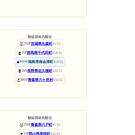
類似団体内順位
🥇
宮城県丸森町
TOP
#1/55
⏫
群馬県千代田町
UP
#18/55
●
福島県南会津町
NOW
#19/55
⏬
長野県佐久穂町
DN
#20/55
⚓
青森県六ケ所村
BOT
#55/55
類似団体内順位
🥇
青森県六戸町
TOP
#1/55
⏫
岡山県美咲町
UP
#52/55