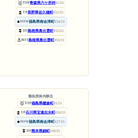
🥇
青森県六ケ所村
TOP
#1/55
⏫
長野県佐久穂町
UP
#52/55
●
福島県南会津町
NOW
#54/55
⏬
島根県奥出雲町
DN
#55/55
⚓
島根県奥出雲町
BOT
#55/55
類似団体内順位
🥇
福島県棚倉町
TOP
#1/55
⏫
石川県宝達志水町
UP
#26/55
●
福島県南会津町
NOW
#27/55
⏬
熊本県錦町
DN
#28/55