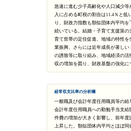
急速に進む少子高齢化や人口減少等
入に占める町税の割合は11.4％と低
り、財政力指数も類似団体内平均を
続いている。結婚・子育て支援策の
育て世帯の定住促進、地域の特性を
業振興、さらには近年成長が著しい
の誘致等に取り組み、地域経済の活
収の増加を図り、財政基盤の強化に
経常収支比率の分析欄
一般職及び会計年度任用職員等の給
会計年度任用職員への勤勉手当支給
件費の増加が大きく影響し、前年度比
上昇した。類似団体内平均とほぼ同