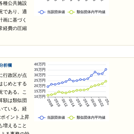
各種公共施設
況であり、適
計画に基づく
常経費の圧縮
。
分析欄
に行政区が点
はじめとする
況である。こ
算額は類似団
いている。経
2ポイント上昇
も増えること
による事務の効