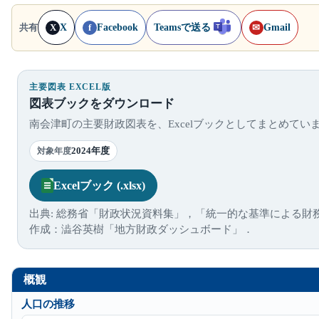
X
Facebook
Teamsで送る
Gmail
共有
X
f
✉
主要図表 EXCEL版
図表ブックをダウンロード
南会津町の主要財政図表を、Excelブックとしてまとめてい
2024年度
対象年度
Excelブック (.xlsx)
出典: 総務省「財政状況資料集」，「統一的な基準による財
作成：澁谷英樹「地方財政ダッシュボード」．
概観
人口の推移