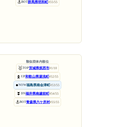
⚓
群馬県明和町
BOT
#55/55
類似団体内順位
🥇
茨城県筑西市
TOP
#1/10
⏫
和歌山県湯浅町
UP
#52/55
●
福島県南会津町
NOW
#53/55
⏬
福井県南越前町
DN
#54/55
⚓
青森県六ケ所村
BOT
#55/55