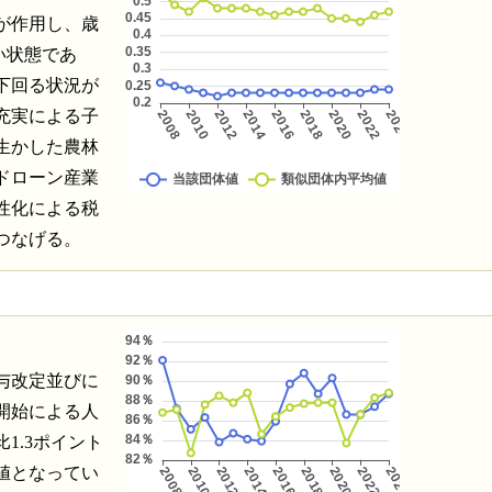
が作用し、歳
い状態であ
下回る状況が
充実による子
生かした農林
ドローン産業
性化による税
つなげる。
与改定並びに
開始による人
1.3ポイント
値となってい