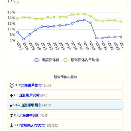
いく。
類似団体内順位
🥇
北海道芦別市
TOP
#1/132
⏫
山形県戸沢村
UP
#3/45
●
山梨県甲州市
NOW
#3/132
⏬
北海道中川町
DN
#4/45
⚓
宮崎県えびの市
BOT
#132/132