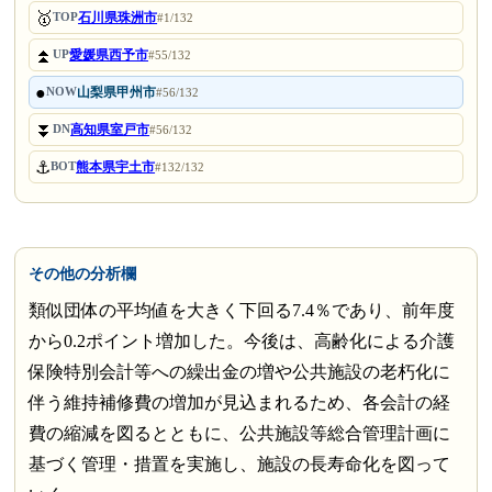
🥇
石川県珠洲市
TOP
#1/132
⏫
愛媛県西予市
UP
#55/132
●
山梨県甲州市
NOW
#56/132
⏬
高知県室戸市
DN
#56/132
⚓
熊本県宇土市
BOT
#132/132
その他の分析欄
類似団体の平均値を大きく下回る7.4％であり、前年度
から0.2ポイント増加した。今後は、高齢化による介護
保険特別会計等への繰出金の増や公共施設の老朽化に
伴う維持補修費の増加が見込まれるため、各会計の経
費の縮減を図るとともに、公共施設等総合管理計画に
基づく管理・措置を実施し、施設の長寿命化を図って