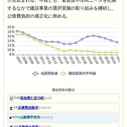
が見込まれる。今後とも、緊急度や住民ニーズを把握
するなかで建設事業の選択実施の取り組みを継続し、
公債費負担の適正化に努める。
類似団体内順位
🥇
高知県仁淀川町
TOP
#1/45
⏫
兵庫県淡路市
UP
#120/132
●
山梨県甲州市
NOW
#123/132
DN