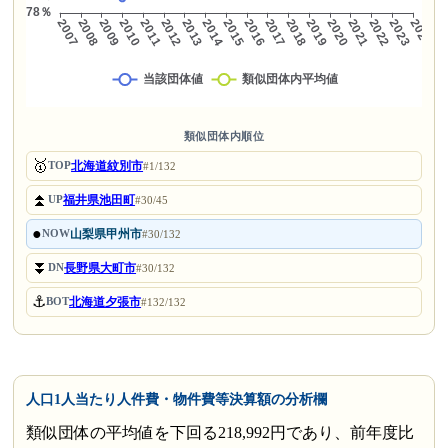
類似団体内順位
🥇
北海道紋別市
TOP
#1/132
⏫
福井県池田町
UP
#30/45
●
山梨県甲州市
NOW
#30/132
⏬
長野県大町市
DN
#30/132
⚓
北海道夕張市
BOT
#132/132
人口1人当たり人件費・物件費等決算額の分析欄
類似団体の平均値を下回る218,992円であり、前年度比