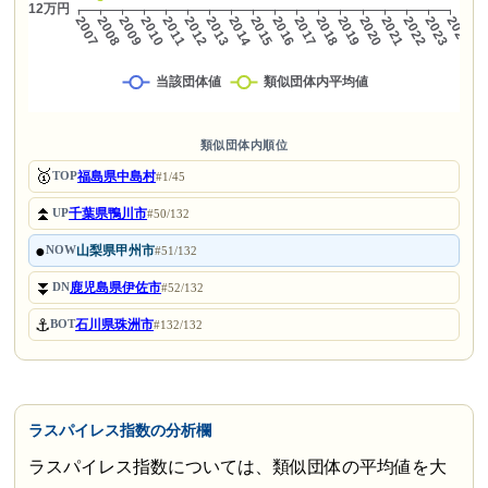
類似団体内順位
🥇
福島県中島村
TOP
#1/45
⏫
千葉県鴨川市
UP
#50/132
●
山梨県甲州市
NOW
#51/132
⏬
鹿児島県伊佐市
DN
#52/132
⚓
石川県珠洲市
BOT
#132/132
ラスパイレス指数の分析欄
ラスパイレス指数については、類似団体の平均値を大