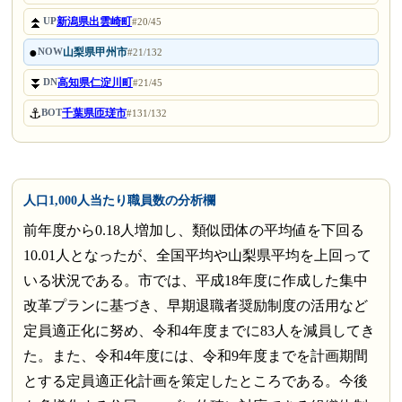
⏫
新潟県出雲崎町
UP
#20/45
●
山梨県甲州市
NOW
#21/132
⏬
高知県仁淀川町
DN
#21/45
⚓
千葉県匝瑳市
BOT
#131/132
人口1,000人当たり職員数の分析欄
前年度から0.18人増加し、類似団体の平均値を下回る
10.01人となったが、全国平均や山梨県平均を上回って
いる状況である。市では、平成18年度に作成した集中
改革プランに基づき、早期退職者奨励制度の活用など
定員適正化に努め、令和4年度までに83人を減員してき
た。また、令和4年度には、令和9年度までを計画期間
とする定員適正化計画を策定したところである。今後