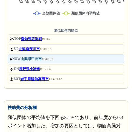
類似団体内順位
🥇
愛知県設楽町
TOP
#1/45
⏫
北海道深川市
UP
#53/132
●
山梨県甲州市
NOW
#54/132
⏬
長野県小諸市
DN
#55/132
⚓
岩手県陸前高田市
BOT
#132/132
扶助費の分析欄
類似団体の平均値を下回る8.1％であり、前年度から0.3
ポイント増加した。増加の要因としては、物価高騰対