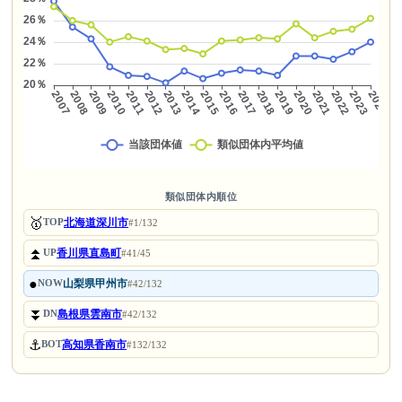
類似団体内順位
🥇
北海道深川市
TOP
#1/132
⏫
香川県直島町
UP
#41/45
●
山梨県甲州市
NOW
#42/132
⏬
島根県雲南市
DN
#42/132
⚓
高知県香南市
BOT
#132/132