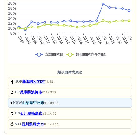
類似団体内順位
🥇
新潟県刈羽村
TOP
#1/45
⏫
兵庫県淡路市
UP
#109/132
●
山梨県甲州市
NOW
#110/132
⏬
石川県輪島市
DN
#111/132
⚓
石川県珠洲市
BOT
#132/132