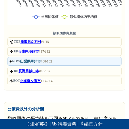
類似団体内順位
🥇
新潟県刈羽村
TOP
#1/45
⏫
兵庫県淡路市
UP
#87/132
●
山梨県甲州市
NOW
#88/132
⏬
長野県飯山市
DN
#88/132
⚓
北海道夕張市
BOT
#132/132
公債費以外の分析欄
類似団体の平均値を下回る69.8％であり、前年度から
©澁谷英樹
|
📚 講義資料
|
🖇編集方針
1.9ポイント増加した。増加の要因としては、公債費の