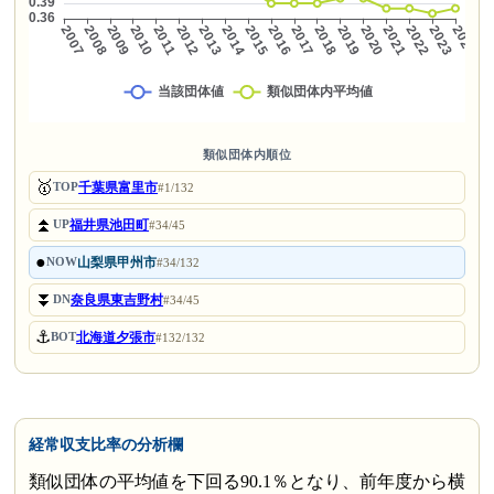
類似団体内順位
🥇
千葉県富里市
TOP
#1/132
⏫
福井県池田町
UP
#34/45
●
山梨県甲州市
NOW
#34/132
⏬
奈良県東吉野村
DN
#34/45
⚓
北海道夕張市
BOT
#132/132
経常収支比率の分析欄
類似団体の平均値を下回る90.1％となり、前年度から横