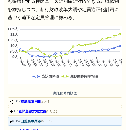
も多様化する住民ニーズに的確に対応できる組織体制
を維持しつつ、新行財政改革大綱や定員適正化計画に
基づく適正な定員管理に努める。
類似団体内順位
🥇
福島県富岡町
TOP
#1/45
⏫
鹿児島県志布志市
UP
#47/132
●
山梨県甲州市
NOW
#48/132