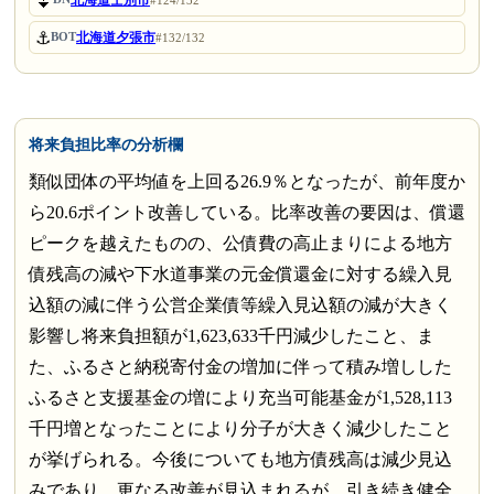
⏬
北海道士別市
#124/132
⚓
北海道夕張市
BOT
#132/132
将来負担比率の分析欄
類似団体の平均値を上回る26.9％となったが、前年度か
ら20.6ポイント改善している。比率改善の要因は、償還
ピークを越えたものの、公債費の高止まりによる地方
債残高の減や下水道事業の元金償還金に対する繰入見
込額の減に伴う公営企業債等繰入見込額の減が大きく
影響し将来負担額が1,623,633千円減少したこと、ま
た、ふるさと納税寄付金の増加に伴って積み増しした
ふるさと支援基金の増により充当可能基金が1,528,113
千円増となったことにより分子が大きく減少したこと
が挙げられる。今後についても地方債残高は減少見込
みであり、更なる改善が見込まれるが、引き続き健全