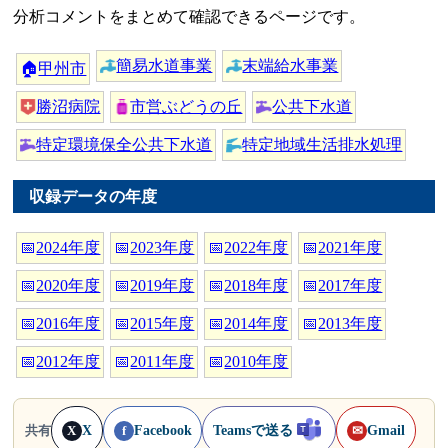
分析コメントをまとめて確認できるページです。
簡易水道事業
末端給水事業
🏠
甲州市
勝沼病院
市営ぶどうの丘
公共下水道
特定環境保全公共下水道
特定地域生活排水処理
収録データの年度
📅
2024年度
📅
2023年度
📅
2022年度
📅
2021年度
📅
2020年度
📅
2019年度
📅
2018年度
📅
2017年度
📅
2016年度
📅
2015年度
📅
2014年度
📅
2013年度
📅
2012年度
📅
2011年度
📅
2010年度
X
Facebook
Teamsで送る
Gmail
共有
X
f
✉