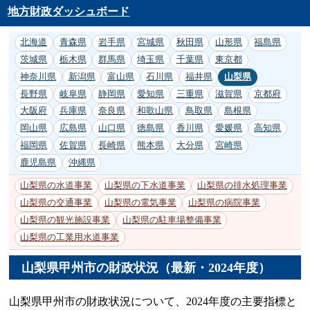
地方財政ダッシュボード
北海道
青森県
岩手県
宮城県
秋田県
山形県
福島県
茨城県
栃木県
群馬県
埼玉県
千葉県
東京都
神奈川県
新潟県
富山県
石川県
福井県
山梨県
長野県
岐阜県
静岡県
愛知県
三重県
滋賀県
京都府
大阪府
兵庫県
奈良県
和歌山県
鳥取県
島根県
岡山県
広島県
山口県
徳島県
香川県
愛媛県
高知県
福岡県
佐賀県
長崎県
熊本県
大分県
宮崎県
鹿児島県
沖縄県
山梨県の水道事業
山梨県の下水道事業
山梨県の排水処理事業
山梨県の交通事業
山梨県の電気事業
山梨県の病院事業
山梨県の観光施設事業
山梨県の駐車場整備事業
山梨県の工業用水道事業
山梨県甲州市の財政状況（最新・2024年度）
山梨県甲州市の財政状況について、2024年度の主要指標と