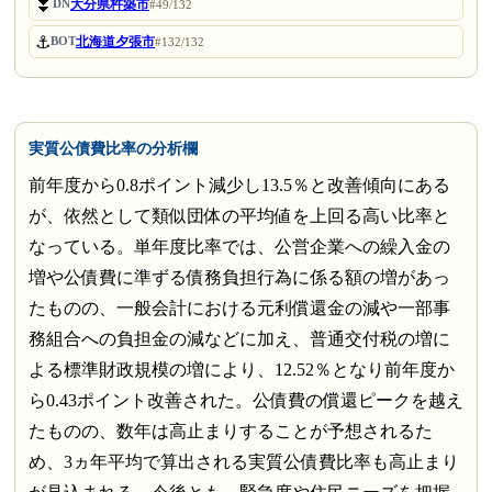
⏬
大分県杵築市
DN
#49/132
⚓
北海道夕張市
BOT
#132/132
実質公債費比率の分析欄
前年度から0.8ポイント減少し13.5％と改善傾向にある
が、依然として類似団体の平均値を上回る高い比率と
なっている。単年度比率では、公営企業への繰入金の
増や公債費に準ずる債務負担行為に係る額の増があっ
たものの、一般会計における元利償還金の減や一部事
務組合への負担金の減などに加え、普通交付税の増に
よる標準財政規模の増により、12.52％となり前年度か
ら0.43ポイント改善された。公債費の償還ピークを越え
たものの、数年は高止まりすることが予想されるた
め、3ヵ年平均で算出される実質公債費比率も高止まり