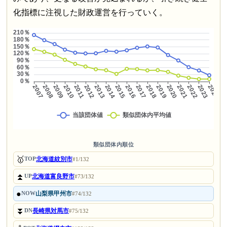
化指標に注視した財政運営を行っていく。
類似団体内順位
🥇
北海道紋別市
TOP
#1/132
⏫
北海道富良野市
UP
#73/132
●
山梨県甲州市
NOW
#74/132
⏬
長崎県対馬市
DN
#75/132