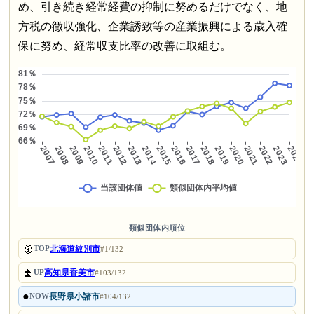
め、引き続き経常経費の抑制に努めるだけでなく、地
方税の徴収強化、企業誘致等の産業振興による歳入確
保に努め、経常収支比率の改善に取組む。
類似団体内順位
🥇
北海道紋別市
TOP
#1/132
⏫
高知県香美市
UP
#103/132
●
長野県小諸市
NOW
#104/132