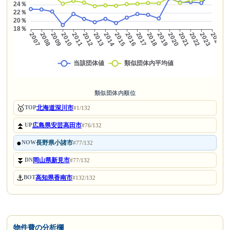
類似団体内順位
🥇
北海道深川市
TOP
#1/132
⏫
広島県安芸高田市
UP
#76/132
●
長野県小諸市
NOW
#77/132
⏬
岡山県新見市
DN
#77/132
⚓
高知県香南市
BOT
#132/132
物件費の分析欄