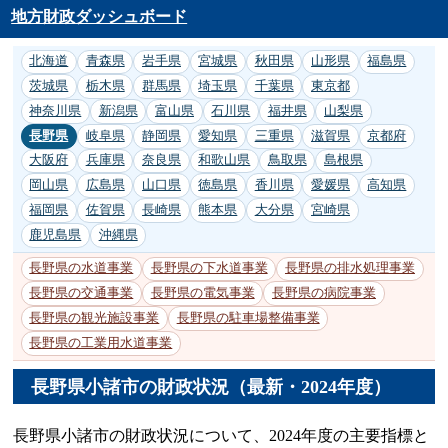
地方財政ダッシュボード
北海道
青森県
岩手県
宮城県
秋田県
山形県
福島県
茨城県
栃木県
群馬県
埼玉県
千葉県
東京都
神奈川県
新潟県
富山県
石川県
福井県
山梨県
長野県
岐阜県
静岡県
愛知県
三重県
滋賀県
京都府
大阪府
兵庫県
奈良県
和歌山県
鳥取県
島根県
岡山県
広島県
山口県
徳島県
香川県
愛媛県
高知県
福岡県
佐賀県
長崎県
熊本県
大分県
宮崎県
鹿児島県
沖縄県
長野県の水道事業
長野県の下水道事業
長野県の排水処理事業
長野県の交通事業
長野県の電気事業
長野県の病院事業
長野県の観光施設事業
長野県の駐車場整備事業
長野県の工業用水道事業
長野県小諸市の財政状況（最新・2024年度）
長野県小諸市の財政状況について、2024年度の主要指標と