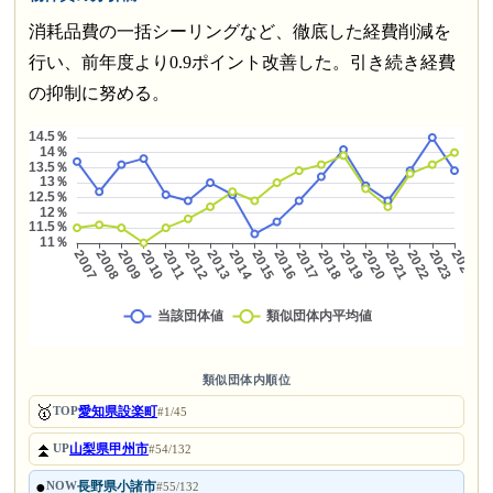
消耗品費の一括シーリングなど、徹底した経費削減を
行い、前年度より0.9ポイント改善した。引き続き経費
の抑制に努める。
類似団体内順位
🥇
愛知県設楽町
TOP
#1/45
⏫
山梨県甲州市
UP
#54/132
●
長野県小諸市
NOW
#55/132