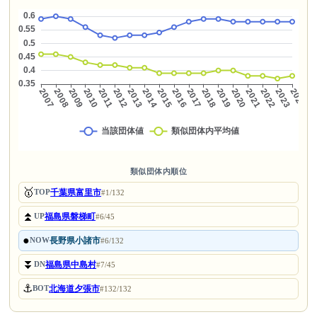
類似団体内順位
🥇
千葉県富里市
TOP
#1/132
⏫
福島県磐梯町
UP
#6/45
●
長野県小諸市
NOW
#6/132
⏬
福島県中島村
DN
#7/45
⚓
北海道夕張市
BOT
#132/132