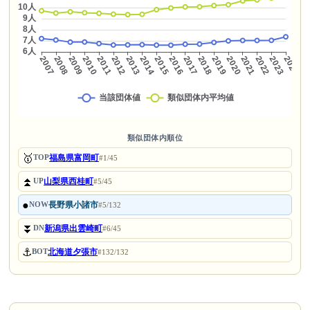
類似団体内順位
🥇
福島県富岡町
TOP
#1/45
⏫
山梨県西桂町
UP
#5/45
●
長野県小諸市
NOW
#5/132
⏬
新潟県出雲崎町
DN
#6/45
⚓
北海道夕張市
BOT
#132/132