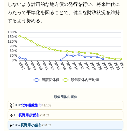
しないよう計画的な地方債の発行を行い、将来世代に
わたって平準化を図ることで、健全な財政状況を維持
するよう努める。
類似団体内順位
🥇
北海道紋別市
TOP
#1/132
⏫
長野県須坂市
UP
#1/132
●
長野県小諸市
NOW
#1/132