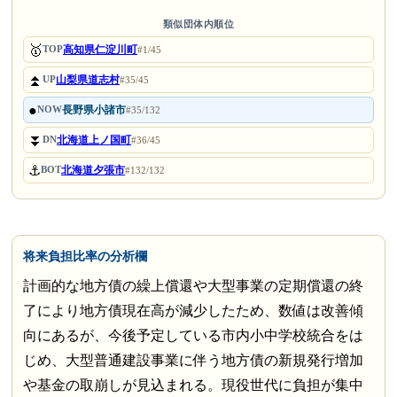
類似団体内順位
🥇
高知県仁淀川町
TOP
#1/45
⏫
山梨県道志村
UP
#35/45
●
長野県小諸市
NOW
#35/132
⏬
北海道上ノ国町
DN
#36/45
⚓
北海道夕張市
BOT
#132/132
将来負担比率の分析欄
計画的な地方債の繰上償還や大型事業の定期償還の終
了により地方債現在高が減少したため、数値は改善傾
向にあるが、今後予定している市内小中学校統合をは
じめ、大型普通建設事業に伴う地方債の新規発行増加
や基金の取崩しが見込まれる。現役世代に負担が集中