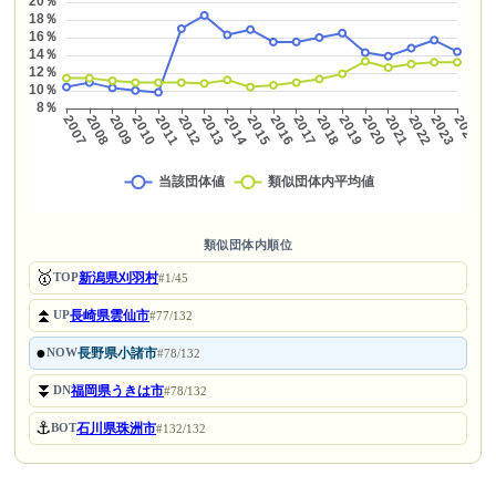
類似団体内順位
🥇
新潟県刈羽村
TOP
#1/45
⏫
長崎県雲仙市
UP
#77/132
●
長野県小諸市
NOW
#78/132
⏬
福岡県うきは市
DN
#78/132
⚓
石川県珠洲市
BOT
#132/132