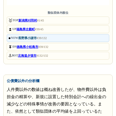
類似団体内順位
🥇
新潟県刈羽村
TOP
#1/45
⏫
福島県古殿町
UP
#39/45
●
長野県小諸市
NOW
#39/132
⏬
徳島県小松島市
DN
#39/132
⚓
北海道夕張市
BOT
#132/132
公債費以外の分析欄
人件費以外の数値は概ね改善したが、物件費以外は負
担金の精算や、新規に設置した特別会計への繰出金の
減少などの特殊事情が改善の要因となっている。ま
た、依然として類似団体の平均値を上回っているた