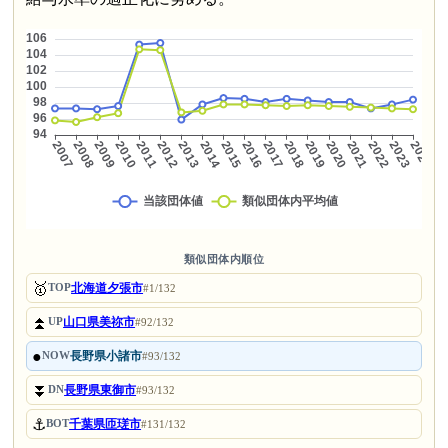
類似団体内順位
🥇
北海道夕張市
TOP
#1/132
⏫
山口県美祢市
UP
#92/132
●
長野県小諸市
NOW
#93/132
⏬
長野県東御市
DN
#93/132
⚓
千葉県匝瑳市
BOT
#131/132