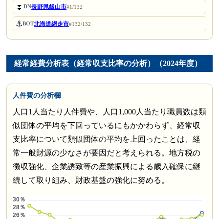
⏬
長野県飯山市
DN
#1/132
⚓
北海道網走市
BOT
#132/132
経常経費分析表（経常収支比率の分析）（2024年度）
人件費の分析欄
人口1人当たり人件費や、人口1,000人当たり職員数は類
似団体の平均を下回っているにもかかわらず、経常収
支比率について類似団体の平均を上回ったことは、経
常一般財源の少なさが要因だと考えられる。地方税の
徴収強化、企業誘致等の産業振興による歳入確保に継
続して取り組み、財政基盤の強化に努める。