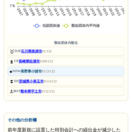
類似団体内順位
🥇
石川県珠洲市
TOP
#1/132
⏫
長崎県松浦市
UP
#109/132
●
長野県小諸市
NOW
#113/132
⏬
茨城県小美玉市
DN
#114/132
⚓
熊本県宇土市
BOT
#132/132
その他の分析欄
前年度新規に設置した特別会計への繰出金が減少した