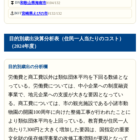
⏬
和歌山県海南市
DN
#104/132
⚓
宮崎県えびの市
BOT
#132/132
目的別歳出決算分析表（住民一人当たりのコスト）
（2024年度）
目的別歳出の分析欄
労働費と商工費以外は類似団体平均を下回る数値とな
っている。労働費については、中小企業への制度融資
事業で、地元企業への支援が大きな要因となってい
る。商工費については、市の観光施設である小諸市動
物園の開園100周年に向けた整備工事が行われたことに
より類似団体平均を上回っている。教育費が住民一人
当たり7,300円と大きく増加した要因は、国指定の重要
文化財の保存修理事業の改修工事増額が要因となって