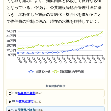
的な取り組みにより、類似団体と比較して良好な数値
となっている。今後は、公共施設等総合管理計画に基
づき、老朽化した施設の集約化・複合化を進めること
で物件費の抑制に努め、現在の水準を維持していく。
類似団体内順位
🥇
福島県中島村
TOP
#1/45
⏫
千葉県匝瑳市
UP
#6/132
●
長野県小諸市
NOW
#7/132