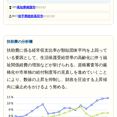
⏬
高知県南国市
DN
#55/132
⚓
岩手県陸前高田市
BOT
#132/132
扶助費の分析欄
扶助費に係る経常収支比率が類似団体平均を上回って
いる要因として、生活保護受給世帯の高齢化に伴う福
祉関係経費の増加などが挙げられる。資格審査等の厳
格化や市単独の給付制度等の見直しを進めていくこと
により、数値の上昇を抑制し、財政を圧迫する上昇傾
向に歯止めをかけるよう努める。