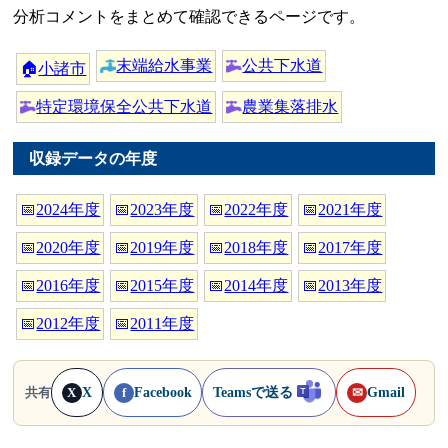
分析コメントをまとめて確認できるページです。
末端給水事業
公共下水道
🏠
小諸市
特定環境保全公共下水道
農業集落排水
収録データの年度
📅
2024年度
📅
2023年度
📅
2022年度
📅
2021年度
📅
2020年度
📅
2019年度
📅
2018年度
📅
2017年度
📅
2016年度
📅
2015年度
📅
2014年度
📅
2013年度
📅
2012年度
📅
2011年度
X
Facebook
Teamsで送る
Gmail
共有
X
f
✉