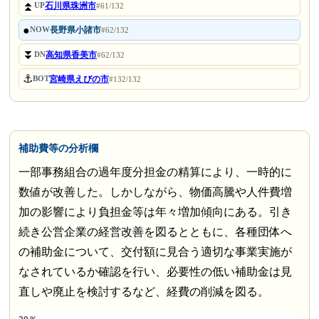
⏫
石川県珠洲市
UP
#61/132
●
長野県小諸市
NOW
#62/132
⏬
高知県香美市
DN
#62/132
⚓
宮崎県えびの市
BOT
#132/132
補助費等の分析欄
一部事務組合の過年度分担金の精算により、一時的に
数値が改善した。しかしながら、物価高騰や人件費増
加の影響により負担金等は年々増加傾向にある。引き
続き公営企業の経営改善を図るとともに、各種団体へ
の補助金について、交付額に見合う適切な事業実施が
なされているか確認を行い、必要性の低い補助金は見
直しや廃止を検討するなど、経費の削減を図る。