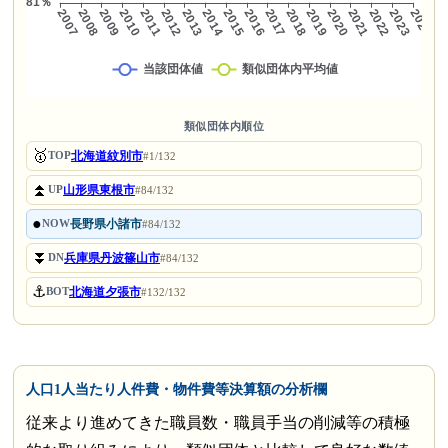
類似団体内順位
🥇
北海道紋別市
TOP
#1/132
⏫
山形県東根市
UP
#84/132
●
長野県小諸市
NOW
#84/132
⏬
兵庫県丹波篠山市
DN
#84/132
⚓
北海道夕張市
BOT
#132/132
人口1人当たり人件費・物件費等決算額の分析欄
従来より進めてきた職員数・職員手当の削減等の積極