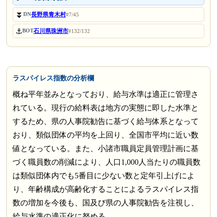
⏬
長野県青木村
DN
#7/45
⚓
石川県珠洲市
BOT
#132/132
ラスパイレス指数の分析欄
概ね平年並みとなっており、給与水準は適正に管理さ
れている。現行の給料表は地方の実態に即した水準と
するため、県の人事院勧告に基づく給与体系となって
おり、類似団体の平均を上回り、全国市平均に近い数
値となっている。また、小諸市職員定員管理計画に基
づく職員数の削減により、人口1,000人当たりの職員数
は類似団体内でも5番目に少ない数と定年引上げによ
り、年齢構成が高齢化することによるラスパイレス指
数の増加を今後も、国及び県の人事院勧告を注視し、
給与水準の適正化に努める。