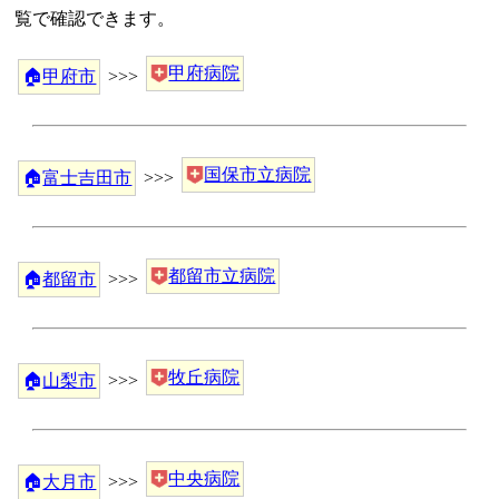
覧で確認できます。
甲府病院
🏠
甲府市
>>>
国保市立病院
🏠
富士吉田市
>>>
都留市立病院
🏠
都留市
>>>
牧丘病院
🏠
山梨市
>>>
中央病院
🏠
大月市
>>>