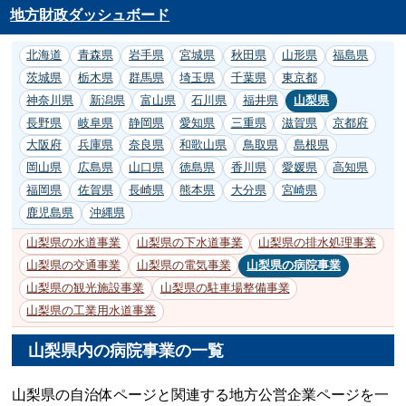
地方財政ダッシュボード
北海道
青森県
岩手県
宮城県
秋田県
山形県
福島県
茨城県
栃木県
群馬県
埼玉県
千葉県
東京都
神奈川県
新潟県
富山県
石川県
福井県
山梨県
長野県
岐阜県
静岡県
愛知県
三重県
滋賀県
京都府
大阪府
兵庫県
奈良県
和歌山県
鳥取県
島根県
岡山県
広島県
山口県
徳島県
香川県
愛媛県
高知県
福岡県
佐賀県
長崎県
熊本県
大分県
宮崎県
鹿児島県
沖縄県
山梨県の水道事業
山梨県の下水道事業
山梨県の排水処理事業
山梨県の交通事業
山梨県の電気事業
山梨県の病院事業
山梨県の観光施設事業
山梨県の駐車場整備事業
山梨県の工業用水道事業
山梨県内の病院事業の一覧
山梨県の自治体ページと関連する地方公営企業ページを一