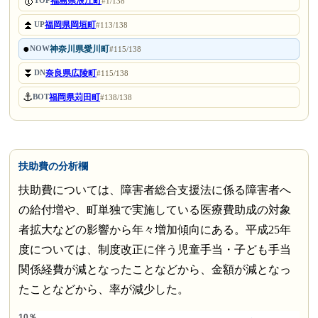
🥇
福島県浪江町
TOP
#1/138
⏫
福岡県岡垣町
UP
#113/138
●
神奈川県愛川町
NOW
#115/138
⏬
奈良県広陵町
DN
#115/138
⚓
福岡県苅田町
BOT
#138/138
扶助費の分析欄
扶助費については、障害者総合支援法に係る障害者へ
の給付増や、町単独で実施している医療費助成の対象
者拡大などの影響から年々増加傾向にある。平成25年
度については、制度改正に伴う児童手当・子ども手当
関係経費が減となったことなどから、金額が減となっ
たことなどから、率が減少した。