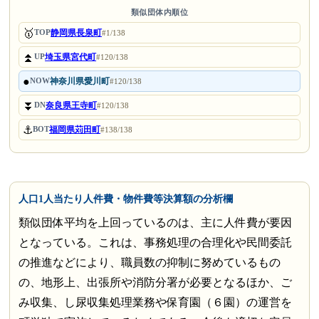
類似団体内順位
🥇
静岡県長泉町
TOP
#1/138
⏫
埼玉県宮代町
UP
#120/138
●
神奈川県愛川町
NOW
#120/138
⏬
奈良県王寺町
DN
#120/138
⚓
福岡県苅田町
BOT
#138/138
人口1人当たり人件費・物件費等決算額の分析欄
類似団体平均を上回っているのは、主に人件費が要因
となっている。これは、事務処理の合理化や民間委託
の推進などにより、職員数の抑制に努めているもの
の、地形上、出張所や消防分署が必要となるほか、ご
み収集、し尿収集処理業務や保育園（６園）の運営を