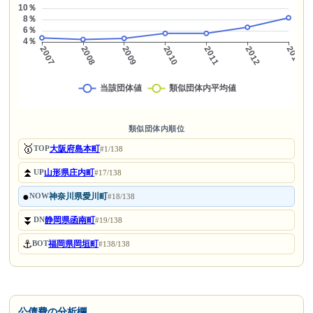
類似団体内順位
🥇
大阪府島本町
TOP
#1/138
⏫
山形県庄内町
UP
#17/138
●
神奈川県愛川町
NOW
#18/138
⏬
静岡県函南町
DN
#19/138
⚓
福岡県岡垣町
BOT
#138/138
公債費の分析欄