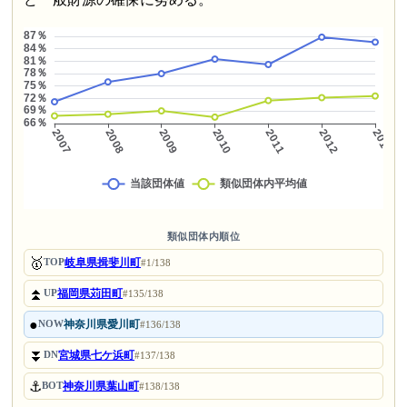
類似団体内順位
🥇
岐阜県揖斐川町
TOP
#1/138
⏫
福岡県苅田町
UP
#135/138
●
神奈川県愛川町
NOW
#136/138
⏬
宮城県七ケ浜町
DN
#137/138
⚓
神奈川県葉山町
BOT
#138/138