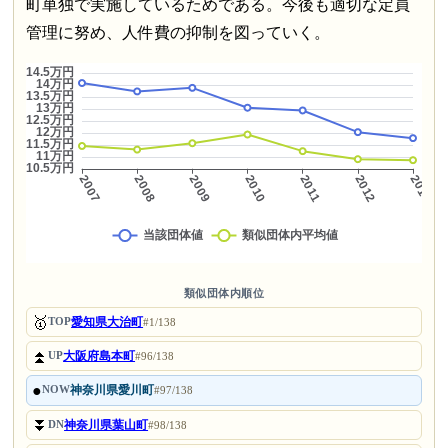
町単独で実施しているためである。今後も適切な定員
管理に努め、人件費の抑制を図っていく。
類似団体内順位
🥇
愛知県大治町
TOP
#1/138
⏫
大阪府島本町
UP
#96/138
●
神奈川県愛川町
NOW
#97/138
⏬
神奈川県葉山町
DN
#98/138