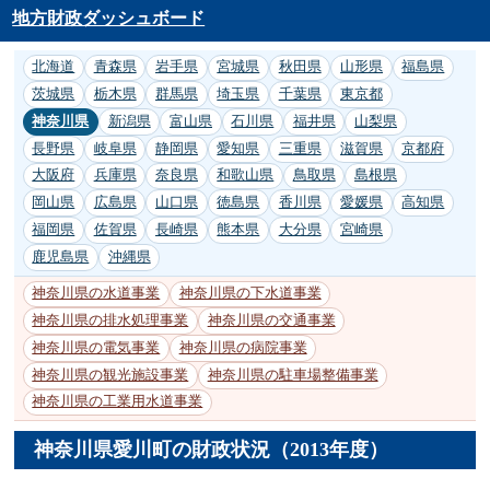
地方財政ダッシュボード
北海道
青森県
岩手県
宮城県
秋田県
山形県
福島県
茨城県
栃木県
群馬県
埼玉県
千葉県
東京都
神奈川県
新潟県
富山県
石川県
福井県
山梨県
長野県
岐阜県
静岡県
愛知県
三重県
滋賀県
京都府
大阪府
兵庫県
奈良県
和歌山県
鳥取県
島根県
岡山県
広島県
山口県
徳島県
香川県
愛媛県
高知県
福岡県
佐賀県
長崎県
熊本県
大分県
宮崎県
鹿児島県
沖縄県
神奈川県の水道事業
神奈川県の下水道事業
神奈川県の排水処理事業
神奈川県の交通事業
神奈川県の電気事業
神奈川県の病院事業
神奈川県の観光施設事業
神奈川県の駐車場整備事業
神奈川県の工業用水道事業
神奈川県愛川町の財政状況（2013年度）