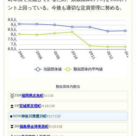
ント上回っている。今後も適切な定員管理に努める。
類似団体内順位
🥇
福岡県志免町
TOP
#1/138
⏫
宮城県亘理町
UP
#116/138
●
神奈川県愛川町
NOW
#117/138
⏬
福島県会津美里町
DN
#118/138