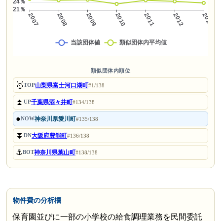
類似団体内順位
🥇
山梨県富士河口湖町
TOP
#1/138
⏫
千葉県酒々井町
UP
#134/138
●
神奈川県愛川町
NOW
#135/138
⏬
大阪府豊能町
DN
#136/138
⚓
神奈川県葉山町
BOT
#138/138
物件費の分析欄
保育園並びに一部の小学校の給食調理業務を民間委託