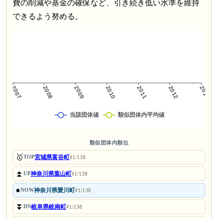
費の削減や基金の確保など、引き続き低い水準を維持
できるよう努める。
類似団体内順位
🥇
宮城県富谷町
TOP
#1/138
⏫
神奈川県葉山町
UP
#1/138
●
神奈川県愛川町
NOW
#1/138
⏬
岐阜県岐南町
DN
#1/138