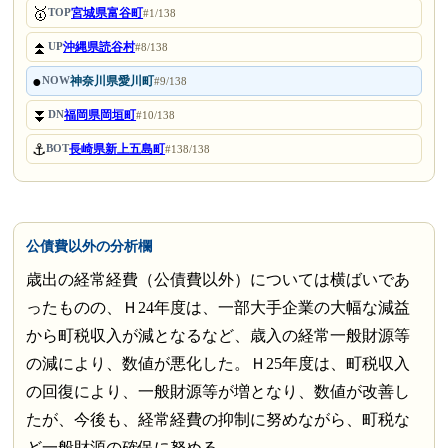
🥇
宮城県富谷町
TOP
#1/138
⏫
沖縄県読谷村
UP
#8/138
●
神奈川県愛川町
NOW
#9/138
⏬
福岡県岡垣町
DN
#10/138
⚓
長崎県新上五島町
BOT
#138/138
公債費以外の分析欄
歳出の経常経費（公債費以外）については横ばいであ
ったものの、Ｈ24年度は、一部大手企業の大幅な減益
から町税収入が減となるなど、歳入の経常一般財源等
の減により、数値が悪化した。Ｈ25年度は、町税収入
の回復により、一般財源等が増となり、数値が改善し
たが、今後も、経常経費の抑制に努めながら、町税な
ど一般財源の確保に努める。