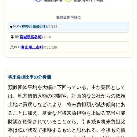
類似団体内順位
●
神奈川県愛川町
NOW
#1/138
⏬
宮城県富谷町
DN
#2/138
⚓
富山県上市町
BOT
#138/138
将来負担比率の分析欄
類似団体平均を大幅に下回っている。主な要因として
は、地方債借入額の抑制や、計画的な公社からの依頼
土地の買戻しなどにより、将来負担額が減少傾向にあ
ることに加え、基金など将来負担額を上回る充当可能
財源が確保されていることから、引き続き将来負担比
率は低い状況で推移するものと思われる。今後も公債