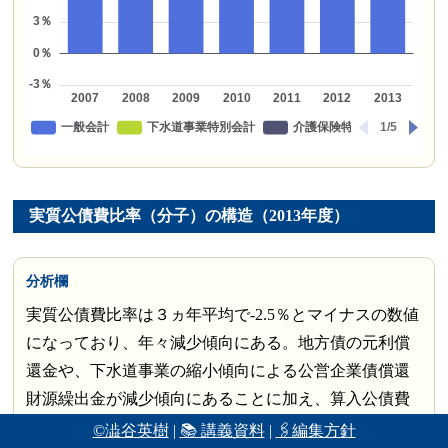
実質公債費比率（分子）の構造（2013年度）
分析欄
実質公債費比率は３ヵ年平均で-2.5％とマイナスの数値
になっており、年々減少傾向にある。地方債の元利償
還金や、下水道事業の縮小傾向による公営企業債償還
財源繰出金が減少傾向にあることに加え、算入公債費
等が高水準で推移しているためである。平成２１・２
©澁谷英樹
|
📚 講義資料
|
🖇編集方針