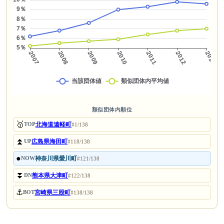
類似団体内順位
🥇
北海道遠軽町
TOP
#1/138
⏫
広島県海田町
UP
#118/138
●
神奈川県愛川町
NOW
#121/138
⏬
熊本県大津町
DN
#122/138
⚓
宮崎県三股町
BOT
#138/138