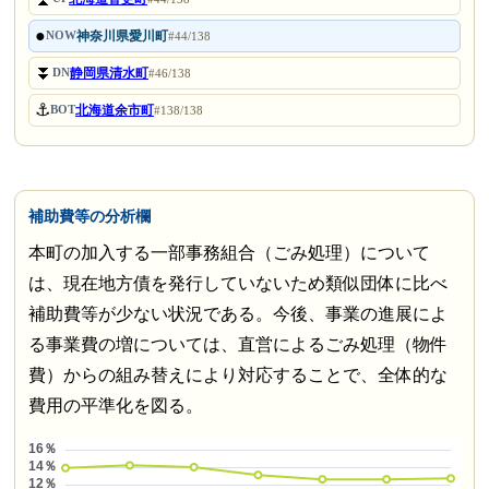
●
神奈川県愛川町
NOW
#44/138
⏬
静岡県清水町
DN
#46/138
⚓
北海道余市町
BOT
#138/138
補助費等の分析欄
本町の加入する一部事務組合（ごみ処理）について
は、現在地方債を発行していないため類似団体に比べ
補助費等が少ない状況である。今後、事業の進展によ
る事業費の増については、直営によるごみ処理（物件
費）からの組み替えにより対応することで、全体的な
費用の平準化を図る。