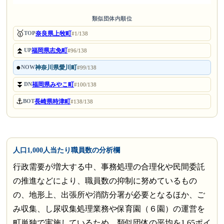
類似団体内順位
🥇
奈良県上牧町
TOP
#1/138
⏫
福岡県志免町
UP
#96/138
●
神奈川県愛川町
NOW
#99/138
⏬
福岡県みやこ町
DN
#100/138
⚓
長崎県時津町
BOT
#138/138
人口1,000人当たり職員数の分析欄
行政需要が増大する中、事務処理の合理化や民間委託
の推進などにより、職員数の抑制に努めているもの
の、地形上、出張所や消防分署が必要となるほか、ご
み収集、し尿収集処理業務や保育園（６園）の運営を
町単独で実施しているため、類似団体の平均を1.65ポイ