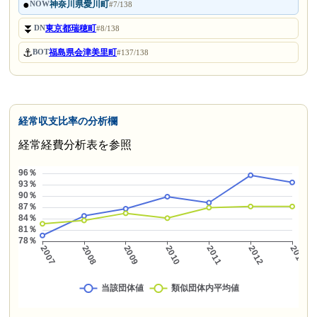
●
神奈川県愛川町
NOW
#7/138
⏬
東京都瑞穂町
DN
#8/138
⚓
福島県会津美里町
BOT
#137/138
経常収支比率の分析欄
経常経費分析表を参照