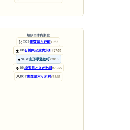
類似団体内順位
🥇
青森県六戸町
TOP
#1/55
⏫
石川県宝達志水町
UP
#27/55
●
山形県遊佐町
NOW
#28/55
⏬
埼玉県ときがわ町
DN
#29/55
⚓
青森県六ケ所村
BOT
#55/55