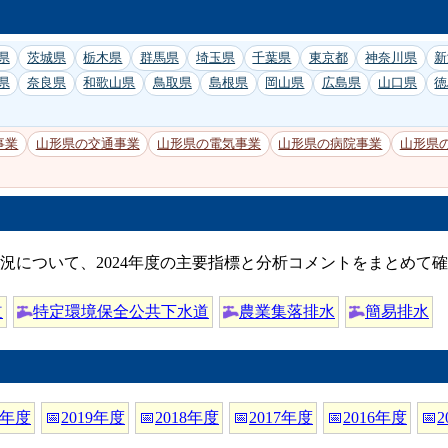
県
茨城県
栃木県
群馬県
埼玉県
千葉県
東京都
神奈川県
新
県
奈良県
和歌山県
鳥取県
島根県
岡山県
広島県
山口県
徳
事業
山形県の交通事業
山形県の電気事業
山形県の病院事業
山形県
況について、2024年度の主要指標と分析コメントをまとめて
道
特定環境保全公共下水道
農業集落排水
簡易排水
0年度
📅
2019年度
📅
2018年度
📅
2017年度
📅
2016年度
📅
2