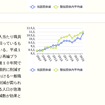
人当たり職員
回っているも
いる。平成１
り再編プラ
後１０年間で
階的に削減す
おける一般職
削減が図られ
る人口が急激
減数が効果と
。