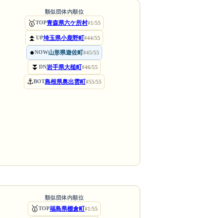
類似団体内順位
🥇
青森県六ケ所村
TOP
#1/55
⏫
埼玉県小鹿野町
UP
#44/55
●
山形県遊佐町
NOW
#45/55
⏬
岩手県大槌町
DN
#46/55
⚓
島根県奥出雲町
BOT
#55/55
類似団体内順位
🥇
福島県棚倉町
TOP
#1/55