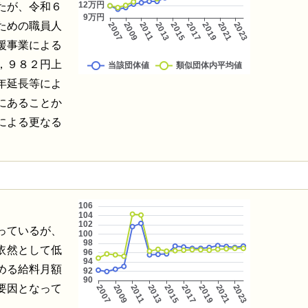
たが、令和６
ための職員人
援事業による
，９８２円上
年延長等によ
にあることか
による更なる
っているが、
依然として低
める給料月額
要因となって