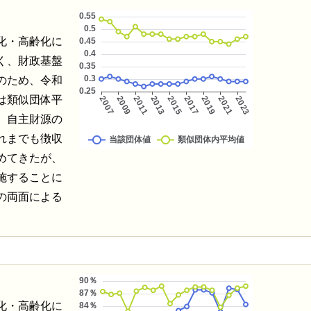
化・高齢化に
く、財政基盤
のため、令和
は類似団体平
、自主財源の
れまでも徴収
めてきたが、
施することに
の両面による
化・高齢化に