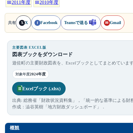
📅
2011年度
📅
2010年度
X
Facebook
Teamsで送る
Gmail
共有
X
f
✉
主要図表 EXCEL版
図表ブックをダウンロード
遊佐町の主要財政図表を、Excelブックとしてまとめていま
2024年度
対象年度
Excelブック (.xlsx)
出典: 総務省「財政状況資料集」，「統一的な基準による財
作成：澁谷英樹「地方財政ダッシュボード」．
概観