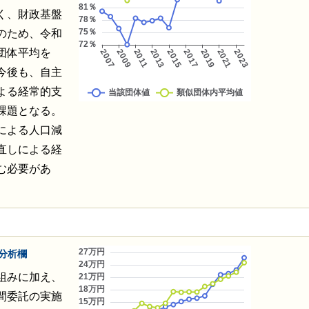
く、財政基盤
のため、令和
団体平均を
今後も、自主
よる経常的支
課題となる。
による人口減
直しによる経
む必要があ
分析欄
組みに加え、
間委託の実施