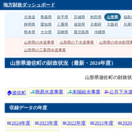
地方財政ダッシュボード
北海道
青森県
岩手県
宮城県
秋田県
山形県
福島
静岡県
愛知県
三重県
滋賀県
京都府
大阪府
兵庫
熊本県
大分県
宮崎県
鹿児島県
沖縄県
山形県の水道事業
山形県の下水道事業
山形県の排水処理
山形県の工業用水道事業
山形県遊佐町の財政状況（最新・2024年度）
山形県遊佐町の財政状
簡易水道事業
末端給水事業
公共下水
🏠
遊佐町
収録データの年度
📅
2024年度
📅
2023年度
📅
2022年度
📅
2021年度
📅
202