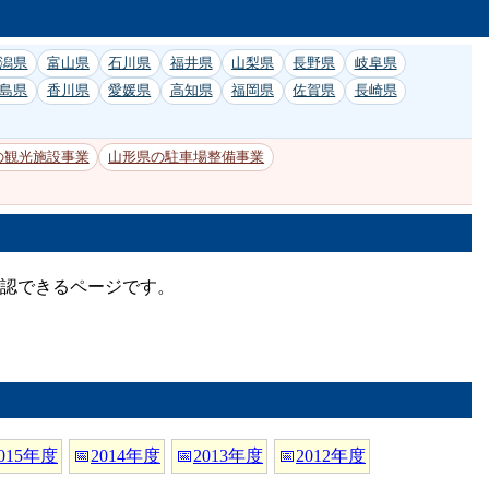
潟県
富山県
石川県
福井県
山梨県
長野県
岐阜県
島県
香川県
愛媛県
高知県
福岡県
佐賀県
長崎県
の観光施設事業
山形県の駐車場整備事業
確認できるページです。
015年度
📅
2014年度
📅
2013年度
📅
2012年度