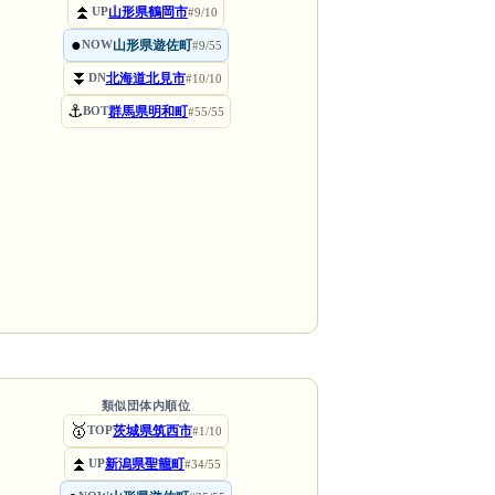
⏫
山形県鶴岡市
UP
#9/10
●
山形県遊佐町
NOW
#9/55
⏬
北海道北見市
DN
#10/10
⚓
群馬県明和町
BOT
#55/55
類似団体内順位
🥇
茨城県筑西市
TOP
#1/10
⏫
新潟県聖籠町
UP
#34/55