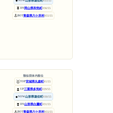
●
山形県遊佐町
NOW
#35/55
⏬
岡山県和気町
DN
#36/55
⚓
青森県六ケ所村
BOT
#55/55
類似団体内順位
🥇
宮城県丸森町
TOP
#1/55
⏫
三重県多気町
UP
#29/55
●
山形県遊佐町
NOW
#30/55
⏬
山形県白鷹町
DN
#31/55
⚓
青森県六ケ所村
BOT
#55/55