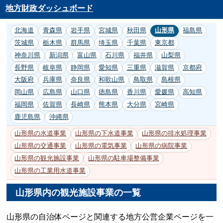
地方財政ダッシュボード
北海道
青森県
岩手県
宮城県
秋田県
山形県
福島県
茨城県
栃木県
群馬県
埼玉県
千葉県
東京都
神奈川県
新潟県
富山県
石川県
福井県
山梨県
長野県
岐阜県
静岡県
愛知県
三重県
滋賀県
京都府
大阪府
兵庫県
奈良県
和歌山県
鳥取県
島根県
岡山県
広島県
山口県
徳島県
香川県
愛媛県
高知県
福岡県
佐賀県
長崎県
熊本県
大分県
宮崎県
鹿児島県
沖縄県
山形県の水道事業
山形県の下水道事業
山形県の排水処理事業
山形県の交通事業
山形県の電気事業
山形県の病院事業
山形県の観光施設事業
山形県の駐車場整備事業
山形県の工業用水道事業
山形県内の観光施設事業の一覧
山形県の自治体ページと関連する地方公営企業ページを一