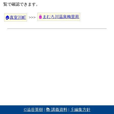
覧で確認できます。
まむろ川温泉梅里苑
🏠
真室川町
>>>
©澁谷英樹
|
📚 講義資料
|
🖇編集方針