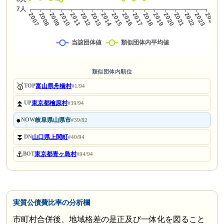
類似団体内順位
🥇
富山県舟橋村
TOP
#1/94
⏫
東京都檜原村
UP
#39/94
●
岐阜県山県市
NOW
#39/82
⏬
山口県上関町
DN
#40/94
⚓
東京都青ヶ島村
BOT
#94/94
実質公債費比率の分析欄
市町村合併後、地域格差の是正及び一体化を図ること