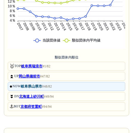
類似団体内順位
🥇
岐阜県瑞浪市
TOP
#1/82
⏫
岡山県備前市
UP
#47/82
●
岐阜県山県市
NOW
#48/82
⏬
北海道上砂川町
DN
#49/94
⚓
京都府笠置町
BOT
#94/94