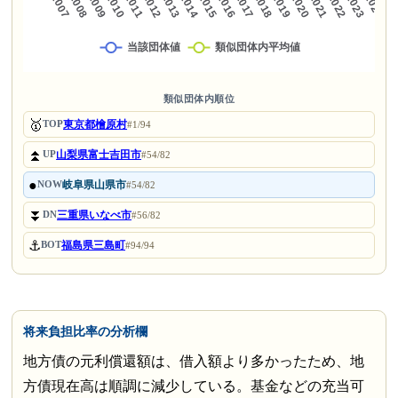
類似団体内順位
🥇
東京都檜原村
TOP
#1/94
⏫
山梨県富士吉田市
UP
#54/82
●
岐阜県山県市
NOW
#54/82
⏬
三重県いなべ市
DN
#56/82
⚓
福島県三島町
BOT
#94/94
将来負担比率の分析欄
地方債の元利償還額は、借入額より多かったため、地
方債現在高は順調に減少している。基金などの充当可