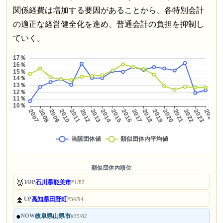
関係経費は増加する要因があることから、各特別会計
の適正な経営健全化を進め、普通会計の負担を抑制し
ていく。
類似団体内順位
🥇
石川県能美市
TOP
#1/82
⏫
高知県田野町
UP
#34/94
●
岐阜県山県市
NOW
#35/82