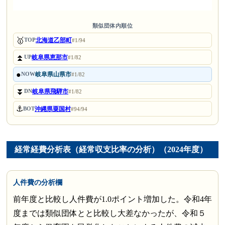
類似団体内順位
🥇
北海道乙部町
TOP
#1/94
⏫
岐阜県恵那市
UP
#1/82
●
岐阜県山県市
NOW
#1/82
⏬
岐阜県飛騨市
DN
#1/82
⚓
沖縄県粟国村
BOT
#94/94
経常経費分析表（経常収支比率の分析）（2024年度）
人件費の分析欄
前年度と比較し人件費が1.0ポイント増加した。令和4年
度までは類似団体とと比較し大差なかったが、令和５