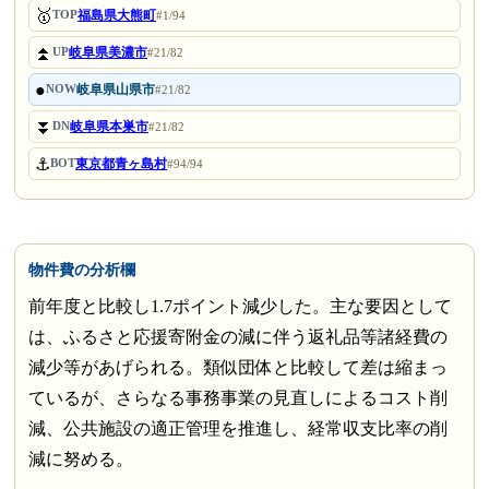
🥇
福島県大熊町
TOP
#1/94
⏫
岐阜県美濃市
UP
#21/82
●
岐阜県山県市
NOW
#21/82
⏬
岐阜県本巣市
DN
#21/82
⚓
東京都青ヶ島村
BOT
#94/94
物件費の分析欄
前年度と比較し1.7ポイント減少した。主な要因として
は、ふるさと応援寄附金の減に伴う返礼品等諸経費の
減少等があげられる。類似団体と比較して差は縮まっ
ているが、さらなる事務事業の見直しによるコスト削
減、公共施設の適正管理を推進し、経常収支比率の削
減に努める。