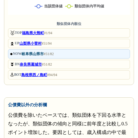
類似団体内順位
🥇
福島県大熊町
TOP
#1/94
⏫
山梨県小菅村
UP
#51/94
●
岐阜県山県市
NOW
#51/82
⏬
奈良県葛城市
DN
#51/82
⚓
島根県西ノ島町
BOT
#94/94
公債費以外の分析欄
公債費を除いたベースでは、類似団体を下回る水準と
なったが、類似団体の傾向と同様に前年度と比較し0.5
ポイント増加した。要因としては、歳入構成の中で最