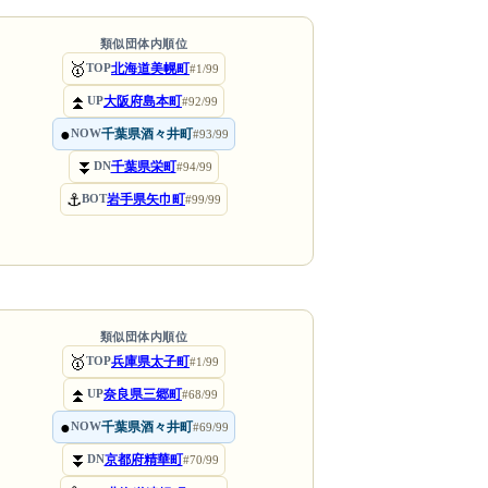
類似団体内順位
🥇
北海道美幌町
TOP
#1/99
⏫
大阪府島本町
UP
#92/99
●
千葉県酒々井町
NOW
#93/99
⏬
千葉県栄町
DN
#94/99
⚓
岩手県矢巾町
BOT
#99/99
類似団体内順位
🥇
兵庫県太子町
TOP
#1/99
⏫
奈良県三郷町
UP
#68/99
●
千葉県酒々井町
NOW
#69/99
⏬
京都府精華町
DN
#70/99