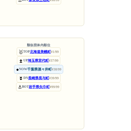
⚓
奈良県上牧町
#98/99
類似団体内順位
🥇
北海道美幌町
TOP
#1/99
⏫
埼玉県宮代町
UP
#37/99
●
千葉県酒々井町
NOW
#38/99
⏬
長崎県長与町
DN
#39/99
⚓
岩手県矢巾町
BOT
#99/99