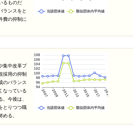
いるものだ
バランスをと
件費の抑制に
や集中改革プ
規採用の抑制
成のバランス
くなっている
る。今後は、
をとりつつ職
努める。