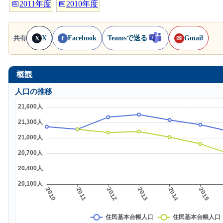
📅
2011年度
📅
2010年度
X
Facebook
Teamsで送る
Gmail
共有
X
f
✉
概観
人口の推移