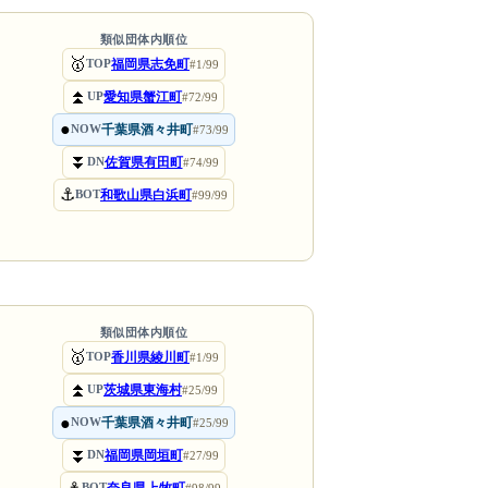
類似団体内順位
🥇
福岡県志免町
TOP
#1/99
⏫
愛知県蟹江町
UP
#72/99
●
千葉県酒々井町
NOW
#73/99
⏬
佐賀県有田町
DN
#74/99
⚓
和歌山県白浜町
BOT
#99/99
類似団体内順位
🥇
香川県綾川町
TOP
#1/99
⏫
茨城県東海村
UP
#25/99
●
千葉県酒々井町
NOW
#25/99
⏬
福岡県岡垣町
DN
#27/99
BOT