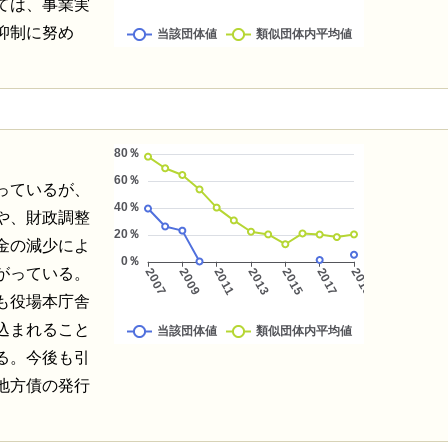
ては、事業実
抑制に努め
っているが、
や、財政調整
金の減少によ
がっている。
も役場本庁舎
込まれること
る。今後も引
地方債の発行