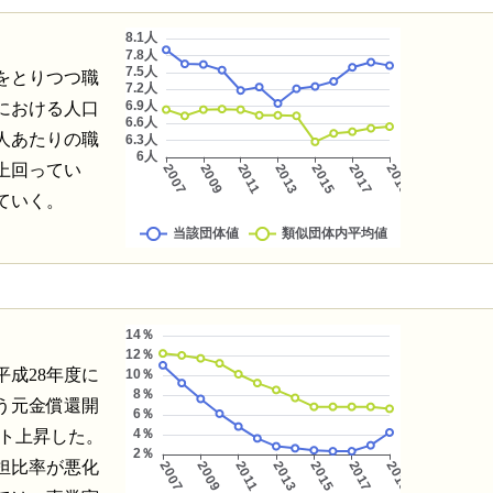
をとりつつ職
における人口
人あたりの職
上回ってい
ていく。
成28年度に
う元金償還開
ント上昇した。
担比率が悪化