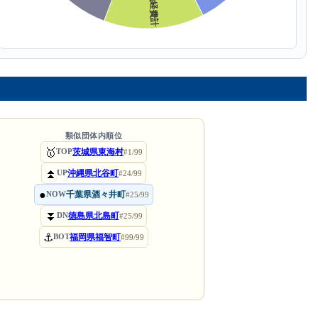
類似団体内順位
🥇
茨城県東海村
TOP
#1/99
⏫
沖縄県北谷町
UP
#24/99
●
千葉県酒々井町
NOW
#25/99
⏬
徳島県北島町
DN
#25/99
⚓
福岡県福智町
BOT
#99/99