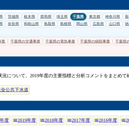
県
茨城県
栃木県
群馬県
埼玉県
千葉県
東京都
神奈川県
新
県
奈良県
和歌山県
鳥取県
島根県
岡山県
広島県
山口県
徳
事業
千葉県の交通事業
千葉県の電気事業
千葉県の病院事業
千葉県
状況について、2019年度の主要指標と分析コメントをまとめて
保全公共下水道
0年度
📅
2019年度
📅
2018年度
📅
2017年度
📅
2016年度
📅
2