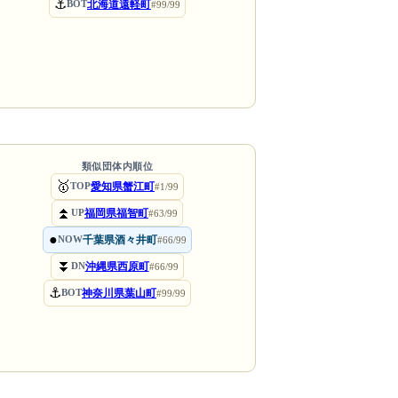
⚓
北海道遠軽町
BOT
#99/99
類似団体内順位
🥇
愛知県蟹江町
TOP
#1/99
⏫
福岡県福智町
UP
#63/99
●
千葉県酒々井町
NOW
#66/99
⏬
沖縄県西原町
DN
#66/99
⚓
神奈川県葉山町
BOT
#99/99