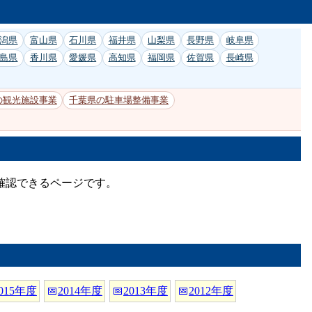
潟県
富山県
石川県
福井県
山梨県
長野県
岐阜県
島県
香川県
愛媛県
高知県
福岡県
佐賀県
長崎県
の観光施設事業
千葉県の駐車場整備事業
確認できるページです。
015年度
📅
2014年度
📅
2013年度
📅
2012年度