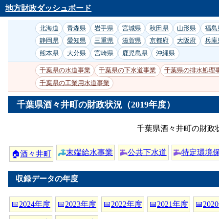
地方財政ダッシュボード
北海道
青森県
岩手県
宮城県
秋田県
山形県
福島
静岡県
愛知県
三重県
滋賀県
京都府
大阪府
兵庫
熊本県
大分県
宮崎県
鹿児島県
沖縄県
千葉県の水道事業
千葉県の下水道事業
千葉県の排水処理
千葉県の工業用水道事業
千葉県酒々井町の財政状況（2019年度）
千葉県酒々井町の財政
末端給水事業
公共下水道
特定環境
🏠
酒々井町
収録データの年度
📅
2024年度
📅
2023年度
📅
2022年度
📅
2021年度
📅
202