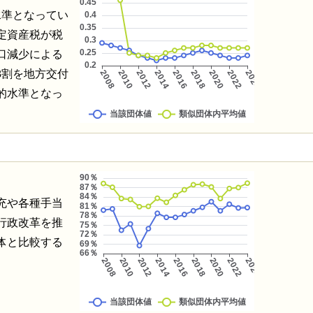
水準となってい
定資産税が税
口減少による
3割を地方交付
的水準となっ
充や各種手当
行政改革を推
体と比較する