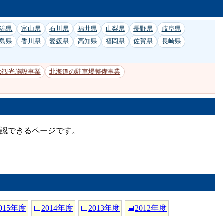
潟県
富山県
石川県
福井県
山梨県
長野県
岐阜県
島県
香川県
愛媛県
高知県
福岡県
佐賀県
長崎県
の観光施設事業
北海道の駐車場整備事業
確認できるページです。
015年度
📅
2014年度
📅
2013年度
📅
2012年度