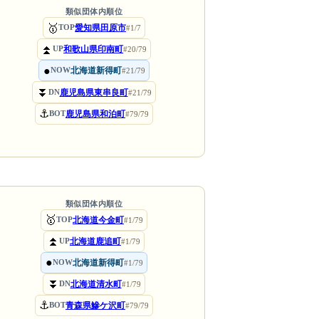
類似団体内順位
🥇
愛知県田原市
TOP
#1/7
⏫
和歌山県印南町
UP
#20/79
●
北海道新得町
NOW
#21/79
⏬
鹿児島県東串良町
DN
#21/79
⚓
鹿児島県和泊町
BOT
#79/79
類似団体内順位
🥇
北海道今金町
TOP
#1/79
⏫
北海道鹿追町
UP
#1/79
●
北海道新得町
NOW
#1/79
⏬
北海道清水町
DN
#1/79
⚓
青森県鰺ケ沢町
BOT
#79/79