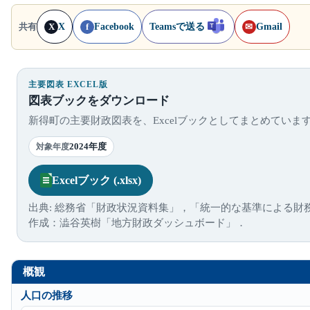
X
Facebook
Teamsで送る
Gmail
共有
X
f
✉
主要図表 EXCEL版
図表ブックをダウンロード
新得町の主要財政図表を、Excelブックとしてまとめていま
2024年度
対象年度
Excelブック (.xlsx)
出典: 総務省「財政状況資料集」，「統一的な基準による財
作成：澁谷英樹「地方財政ダッシュボード」．
概観
人口の推移