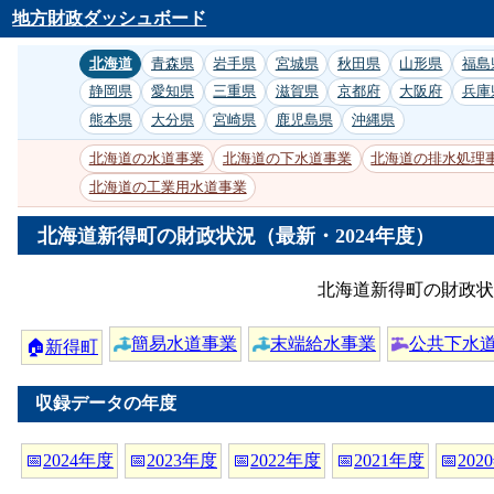
地方財政ダッシュボード
北海道
青森県
岩手県
宮城県
秋田県
山形県
福島
静岡県
愛知県
三重県
滋賀県
京都府
大阪府
兵庫
熊本県
大分県
宮崎県
鹿児島県
沖縄県
北海道の水道事業
北海道の下水道事業
北海道の排水処理
北海道の工業用水道事業
北海道新得町の財政状況（最新・2024年度）
北海道新得町の財政状
簡易水道事業
末端給水事業
公共下水
🏠
新得町
収録データの年度
📅
2024年度
📅
2023年度
📅
2022年度
📅
2021年度
📅
202