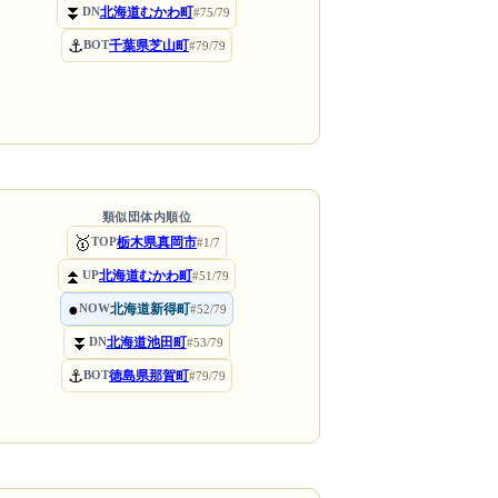
⏬
北海道むかわ町
DN
#75/79
⚓
千葉県芝山町
BOT
#79/79
類似団体内順位
🥇
栃木県真岡市
TOP
#1/7
⏫
北海道むかわ町
UP
#51/79
●
北海道新得町
NOW
#52/79
⏬
北海道池田町
DN
#53/79
⚓
徳島県那賀町
BOT
#79/79