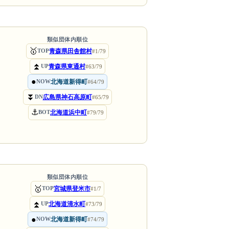
類似団体内順位
🥇
青森県田舎館村
TOP
#1/79
⏫
青森県東通村
UP
#63/79
●
北海道新得町
NOW
#64/79
⏬
広島県神石高原町
DN
#65/79
⚓
北海道浜中町
BOT
#79/79
類似団体内順位
🥇
宮城県登米市
TOP
#1/7
⏫
北海道清水町
UP
#73/79
●
北海道新得町
NOW
#74/79