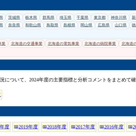
県
茨城県
栃木県
群馬県
埼玉県
千葉県
東京都
神奈川県
新
県
奈良県
和歌山県
鳥取県
島根県
岡山県
広島県
山口県
徳
事業
北海道の交通事業
北海道の電気事業
北海道の病院事業
北海道
況について、2024年度の主要指標と分析コメントをまとめて
道
0年度
📅
2019年度
📅
2018年度
📅
2017年度
📅
2016年度
📅
2