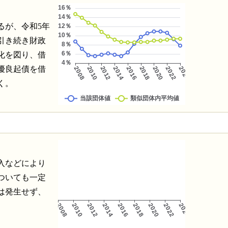
るが、令和5年
引き続き財政
化を図り、借
優良起債を借
く。
入などにより
ついても一定
は発生せず、