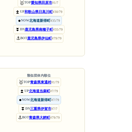
🥇
愛知県田原市
TOP
#1/7
⏫
和歌山県日高川町
UP
#30/79
●
北海道新得町
NOW
#35/79
⏬
鹿児島県南種子町
DN
#35/79
⚓
鹿児島県伊仙町
BOT
#79/79
類似団体内順位
🥇
青森県東通村
TOP
#1/79
⏫
北海道当麻町
UP
#7/79
●
北海道新得町
NOW
#7/79
⏬
三重県伊賀市
DN
#7/7
⚓
青森県大鰐町
BOT
#79/79