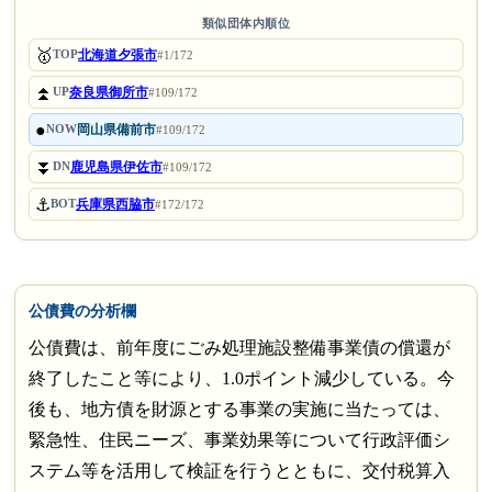
類似団体内順位
🥇
北海道夕張市
TOP
#1/172
⏫
奈良県御所市
UP
#109/172
●
岡山県備前市
NOW
#109/172
⏬
鹿児島県伊佐市
DN
#109/172
⚓
兵庫県西脇市
BOT
#172/172
公債費の分析欄
公債費は、前年度にごみ処理施設整備事業債の償還が
終了したこと等により、1.0ポイント減少している。今
後も、地方債を財源とする事業の実施に当たっては、
緊急性、住民ニーズ、事業効果等について行政評価シ
ステム等を活用して検証を行うとともに、交付税算入