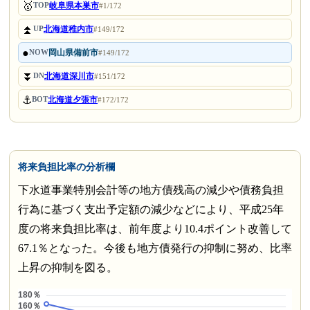
🥇
岐阜県本巣市
TOP
#1/172
⏫
北海道稚内市
UP
#149/172
●
岡山県備前市
NOW
#149/172
⏬
北海道深川市
DN
#151/172
⚓
北海道夕張市
BOT
#172/172
将来負担比率の分析欄
下水道事業特別会計等の地方債残高の減少や債務負担
行為に基づく支出予定額の減少などにより、平成25年
度の将来負担比率は、前年度より10.4ポイント改善して
67.1％となった。今後も地方債発行の抑制に努め、比率
上昇の抑制を図る。