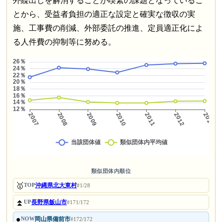
外繰出しを解消することが喫緊の課題となっているこ
とから、受益者負担の適正な設定と確実な徴収の実
施、工事費の削減、外部委託の推進、定員適正化によ
る人件費の抑制等に努める。
類似団体内順位
🥇
沖縄県北大東村
TOP
#1/28
⏫
長野県飯山市
UP
#171/172
●
岡山県備前市
NOW
#172/172