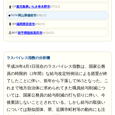
⏫
鹿児島県いちき串木野市
UP
#77/172
●
岡山県備前市
NOW
#78/172
⏬
福岡県宮若市
DN
#79/172
⚓
岩手県陸前高田市
BOT
#172/172
ラスパイレス指数の分析欄
平成26年4月1日現在のラスパイレス指数は、国家公務
員の時限的（2年間）な給与改定特例法による措置が終
了したことに伴い、前年から下落して96.5となった。こ
れまで地方自治体に求められてきた職員給与削減につ
いては、国家公務員の給与削減の打ち切りに伴い、今
後要請しないこととされている。しかし給与の取扱い
については類似団体、県、近隣市町村等の動向にも注