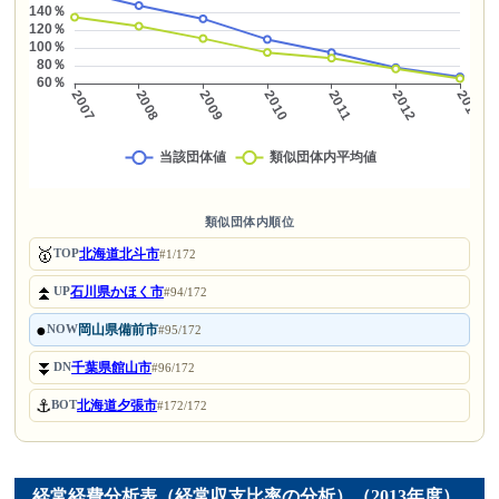
類似団体内順位
🥇
北海道北斗市
TOP
#1/172
⏫
石川県かほく市
UP
#94/172
●
岡山県備前市
NOW
#95/172
⏬
千葉県館山市
DN
#96/172
⚓
北海道夕張市
BOT
#172/172
経常経費分析表（経常収支比率の分析）（2013年度）