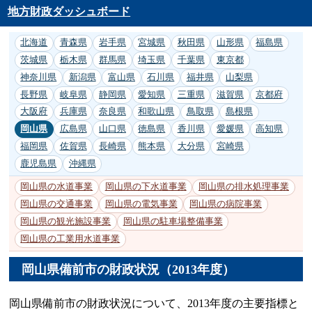
地方財政ダッシュボード
北海道
青森県
岩手県
宮城県
秋田県
山形県
福島県
茨城県
栃木県
群馬県
埼玉県
千葉県
東京都
神奈川県
新潟県
富山県
石川県
福井県
山梨県
長野県
岐阜県
静岡県
愛知県
三重県
滋賀県
京都府
大阪府
兵庫県
奈良県
和歌山県
鳥取県
島根県
岡山県
広島県
山口県
徳島県
香川県
愛媛県
高知県
福岡県
佐賀県
長崎県
熊本県
大分県
宮崎県
鹿児島県
沖縄県
岡山県の水道事業
岡山県の下水道事業
岡山県の排水処理事業
岡山県の交通事業
岡山県の電気事業
岡山県の病院事業
岡山県の観光施設事業
岡山県の駐車場整備事業
岡山県の工業用水道事業
岡山県備前市の財政状況（2013年度）
岡山県備前市の財政状況について、2013年度の主要指標と