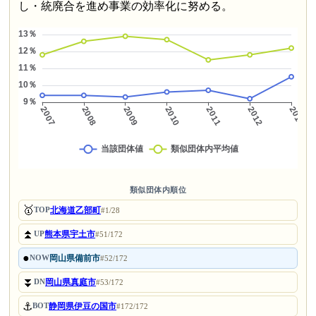
し・統廃合を進め事業の効率化に努める。
類似団体内順位
🥇
北海道乙部町
TOP
#1/28
⏫
熊本県宇土市
UP
#51/172
●
岡山県備前市
NOW
#52/172
⏬
岡山県真庭市
DN
#53/172
⚓
静岡県伊豆の国市
BOT
#172/172