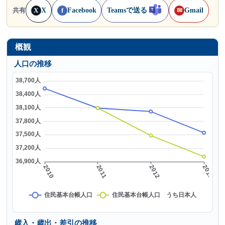
X
Facebook
Teamsで送る
Gmail
共有
X
f
✉
概観
人口の推移
歳入・歳出・差引の推移