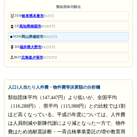
類似団体内順位
🥇
岐阜県本巣市
TOP
#1/172
⏫
高知県南国市
UP
#110/172
●
岡山県備前市
NOW
#111/172
⏬
福井県大野市
DN
#112/172
⚓
北海道夕張市
BOT
#172/172
人口1人当たり人件費・物件費等決算額の分析欄
類似団体平均（147,447円）より低いが、全国平均
（116,288円）、県平均（115,988円）との比較では1割
ほど高くなっている。平成25年度については、人件費
は人員削減や新陳代謝により減となった一方で、物件
費はため池耐震診断・一斉点検事業委託の増や教育用