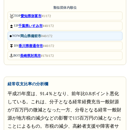
類似団体内順位
🥇
愛知県弥富市
TOP
#1/172
⏫
千葉県いすみ市
UP
#40/172
●
岡山県備前市
NOW
#40/172
⏬
香川県善通寺市
DN
#40/172
⚓
長崎県対馬市
BOT
#170/172
経常収支比率の分析欄
平成25年度は、91.4％となり、前年比0.8ポイント悪化
している。これは、分子となる経常経費充当一般財源
が7百万円の微減となった一方、分母となる経常一般財
源が地方税の減少などの影響で115百万円の減となった
ことによるもの。市税の減少、高齢者支援や障害者サ