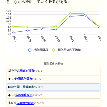
意しながら検討していく必要がある。
類似団体内順位
🥇
北海道夕張市
TOP
#1/172
⏫
静岡県伊豆市
UP
#66/172
●
岡山県備前市
NOW
#66/172
⏬
広島県庄原市
DN
#66/172
⚓
広島県竹原市
BOT
#172/172