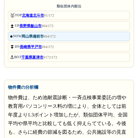
類似団体内順位
🥇
北海道北斗市
TOP
#1/172
⏫
長野県飯山市
UP
#64/172
●
岡山県備前市
NOW
#64/172
⏬
長崎県平戸市
DN
#64/172
⚓
千葉県富津市
BOT
#172/172
物件費の分析欄
物件費は、ため池耐震診断・一斉点検事業委託の増や
教育用パソコンリース料の増により、全体としては前
年度より1.3ポイント増加したが、類似団体平均、全国
平均や県平均と比較しても低く抑えらてている。今後
も、さらに経費の節減を図るため、公共施設等の見直