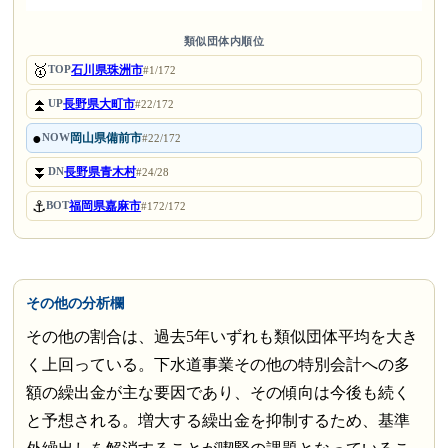
類似団体内順位
🥇
石川県珠洲市
TOP
#1/172
⏫
長野県大町市
UP
#22/172
●
岡山県備前市
NOW
#22/172
⏬
長野県青木村
DN
#24/28
⚓
福岡県嘉麻市
BOT
#172/172
その他の分析欄
その他の割合は、過去5年いずれも類似団体平均を大き
く上回っている。下水道事業その他の特別会計への多
額の繰出金が主な要因であり、その傾向は今後も続く
と予想される。増大する繰出金を抑制するため、基準