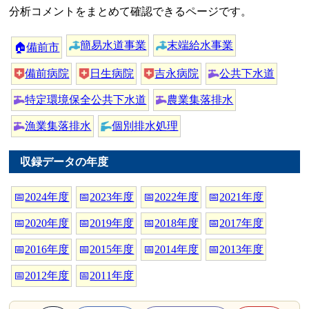
分析コメントをまとめて確認できるページです。
簡易水道事業
末端給水事業
🏠
備前市
備前病院
日生病院
吉永病院
公共下水道
特定環境保全公共下水道
農業集落排水
漁業集落排水
個別排水処理
収録データの年度
📅
2024年度
📅
2023年度
📅
2022年度
📅
2021年度
📅
2020年度
📅
2019年度
📅
2018年度
📅
2017年度
📅
2016年度
📅
2015年度
📅
2014年度
📅
2013年度
📅
2012年度
📅
2011年度