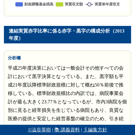
連結実質赤字比率に係る赤字・黒字の構成分析（2013
年度）
分析欄
平成25年度決算においては一般会計その他すべての会
計において黒字決算となっている。また、黒字額も平
成21年度以降標準財政規模に対して概ね50％前後で推
移している。標準財政規模比の内訳では、病院事業会
計が最も大きく23.77％となっているが、市内3病院を個
別に見ると経常損失を生じている病院もあり、良質な
医療の提供と安定した経営基盤の確立のため、引き続
き健全経営への取組が必要となっている。次に数値の
©澁谷英樹
|
📚 講義資料
|
🖇編集方針