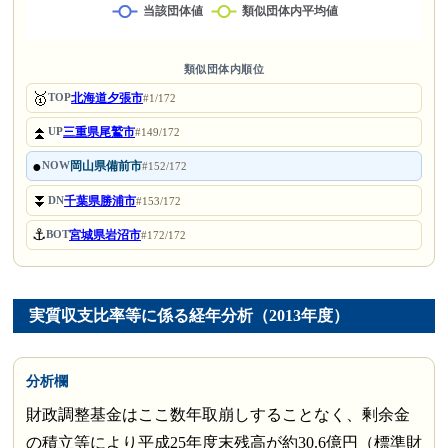
類似団体内順位
🥇
北海道夕張市
TOP
#1/172
⏫
三重県尾鷲市
UP
#149/172
●
岡山県備前市
NOW
#152/172
⏬
千葉県勝浦市
DN
#153/172
⚓
宮城県岩沼市
BOT
#172/172
実質収支比率等に係る経年分析（2013年度）
分析欄
財政調整基金はここ数年取崩しすることなく、剰余金
の積立等により平成25年度末残高が約30.6億円（標準財