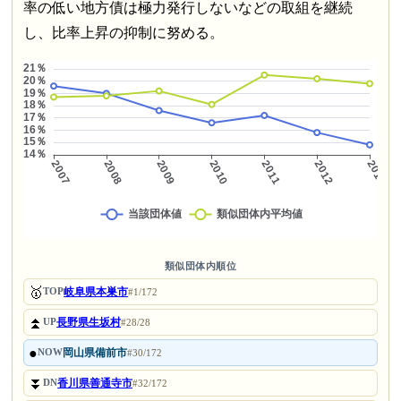
率の低い地方債は極力発行しないなどの取組を継続
し、比率上昇の抑制に努める。
類似団体内順位
🥇
岐阜県本巣市
TOP
#1/172
⏫
長野県生坂村
UP
#28/28
●
岡山県備前市
NOW
#30/172
⏬
香川県善通寺市
DN
#32/172