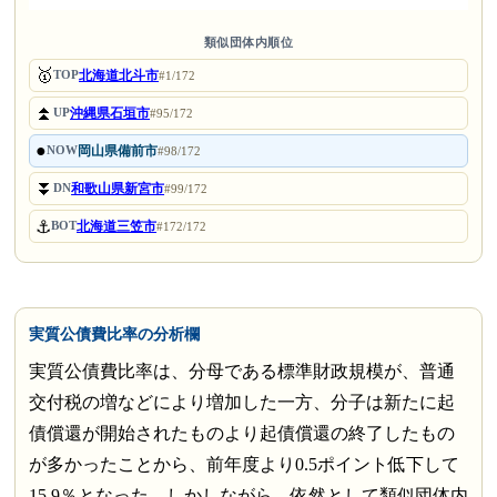
類似団体内順位
🥇
北海道北斗市
TOP
#1/172
⏫
沖縄県石垣市
UP
#95/172
●
岡山県備前市
NOW
#98/172
⏬
和歌山県新宮市
DN
#99/172
⚓
北海道三笠市
BOT
#172/172
実質公債費比率の分析欄
実質公債費比率は、分母である標準財政規模が、普通
交付税の増などにより増加した一方、分子は新たに起
債償還が開始されたものより起債償還の終了したもの
が多かったことから、前年度より0.5ポイント低下して
15.9％となった。しかしながら、依然として類似団体内