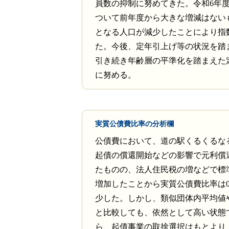
員数の抑制に努めてきた。令和6年
ついて前年度から大きな増減はない
となる人口が減少したことにより指
た。今後、定年引上げ等の状況を踏
引き続き年齢層の平準化を踏まえた
に努める。
実質公債費比率の分析欄
公債費において、道の駅くるくるな
起債の償還開始などの影響で元利償
たものの、法人住民税の増などで標
増加したことから実質公債費比率は0
少した。しかし、類似団体内平均値
と比較しても、依然として高い状態
ら、起債事業の取捨選択はもとより