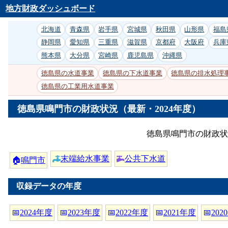
地方財政ダッシュボード
北海道
青森県
岩手県
宮城県
秋田県
山形県
福島
静岡県
愛知県
三重県
滋賀県
京都府
大阪府
兵庫
熊本県
大分県
宮崎県
鹿児島県
沖縄県
徳島県の水道事業
徳島県の下水道事業
徳島県の排水処理
徳島県の工業用水道事業
徳島県鳴門市の財政状況（最新・2024年度）
徳島県鳴門市の財政状
末端給水事業
公共下水道
🏠
鳴門市
収録データの年度
📅
2024年度
📅
2023年度
📅
2022年度
📅
2021年度
📅
202