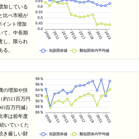
増加している
と比べ市税が
ポイント増加
いて、中長期
査し、限られ
ある。
費の増加や扶
約511百万円
03百万円減）
比率は前年度
が続いていくた
続き厳しい財