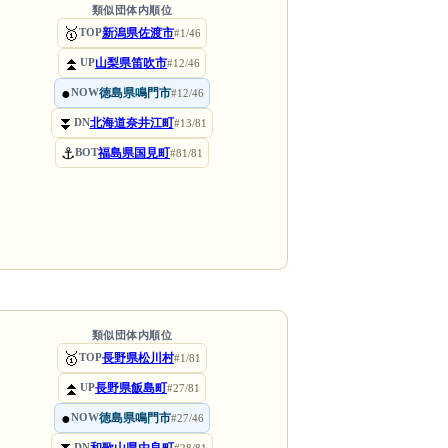
類似団体内順位
🥇
新潟県佐渡市
TOP
#1/46
⏫
山梨県笛吹市
UP
#12/46
●
徳島県鳴門市
NOW
#12/46
⏬
北海道奈井江町
DN
#13/81
⚓
福島県国見町
BOT
#81/81
類似団体内順位
🥇
長野県松川村
TOP
#1/81
⏫
長野県飯島町
UP
#27/81
●
徳島県鳴門市
NOW
#27/46
DN