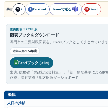
X
Facebook
Teamsで送る
Gmail
共有
X
f
✉
主要図表 EXCEL版
図表ブックをダウンロード
鳴門市の主要財政図表を、Excelブックとしてまとめていま
2024年度
対象年度
Excelブック (.xlsx)
出典: 総務省「財政状況資料集」，「統一的な基準による財
作成：澁谷英樹「地方財政ダッシュボード」．
概観
人口の推移