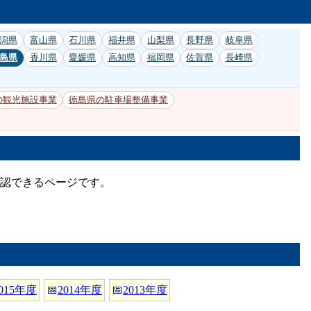
潟県
富山県
石川県
福井県
山梨県
長野県
岐阜県
島県
香川県
愛媛県
高知県
福岡県
佐賀県
長崎県
の観光施設事業
徳島県の駐車場整備事業
確認できるページです。
015年度
📅
2014年度
📅
2013年度