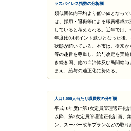
ラスパイレス指数の分析欄
類似団体内平均より低い値となって
は、採用・退職等による職員構成の
していると考えられる。近年では、
年度比0.4ポイント減少となった後
状態が続いている。本市は、従来か
等の趣旨を尊重し、給与改定を実施
き続き国、他の自治体及び民間給与
まえ、給与の適正化に努める。
人口1,000人当たり職員数の分析欄
平成10年度に第1次定員管理適正化
以降、第2次定員管理適正化計画、
ン、スーパー改革プランなどの取り