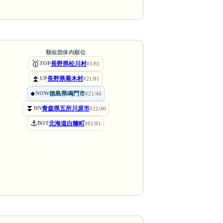
類似団体内順位
🥇
長野県松川村
TOP
#1/81
⏫
長野県喬木村
UP
#21/81
●
徳島県鳴門市
NOW
#21/46
⏬
青森県五所川原市
DN
#22/46
⚓
北海道白糠町
BOT
#81/81