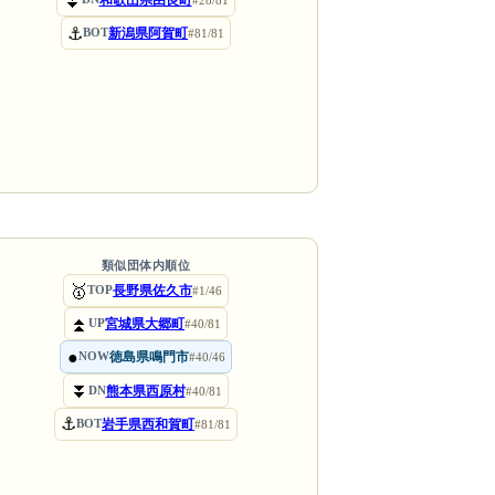
⏬
和歌山県由良町
#28/81
⚓
新潟県阿賀町
BOT
#81/81
類似団体内順位
🥇
長野県佐久市
TOP
#1/46
⏫
宮城県大郷町
UP
#40/81
●
徳島県鳴門市
NOW
#40/46
⏬
熊本県西原村
DN
#40/81
⚓
岩手県西和賀町
BOT
#81/81