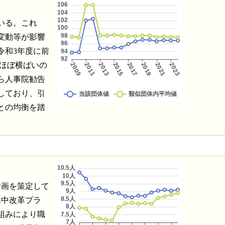
いる。これ
変動等が影響
令和3年度に前
、ほぼ横ばいの
ら人事院勧告
しており、引
との均衡を踏
計画を策定して
集中改革プラ
組みにより職