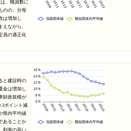
度は、職員数に
ものの、分母
数は増加し
まえながら、
定員の適正化
ると建設時の
還金は増加し
準財政規模が
.3ポイント減
や県内平均値
であることか
、利率の高い