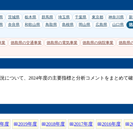
県
茨城県
栃木県
群馬県
埼玉県
千葉県
東京都
神奈川県
新
県
奈良県
和歌山県
鳥取県
島根県
岡山県
広島県
山口県
徳
事業
徳島県の交通事業
徳島県の電気事業
徳島県の病院事業
徳島県
況について、2024年度の主要指標と分析コメントをまとめて
0年度
📅
2019年度
📅
2018年度
📅
2017年度
📅
2016年度
📅
2