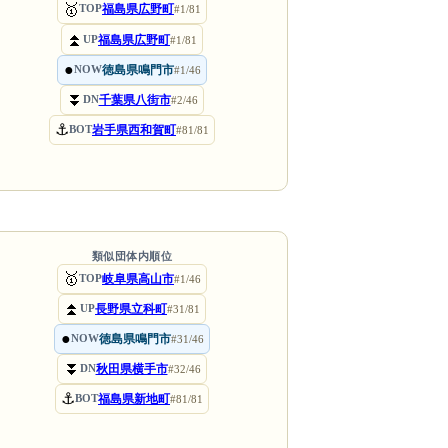
🥇
福島県広野町
TOP
#1/81
⏫
福島県広野町
UP
#1/81
●
徳島県鳴門市
NOW
#1/46
⏬
千葉県八街市
DN
#2/46
⚓
岩手県西和賀町
BOT
#81/81
類似団体内順位
🥇
岐阜県高山市
TOP
#1/46
⏫
長野県立科町
UP
#31/81
●
徳島県鳴門市
NOW
#31/46
⏬
秋田県横手市
DN
#32/46
⚓
福島県新地町
BOT
#81/81