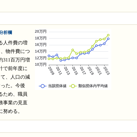
分析欄
る人件費の増
り、物件費につ
311百万円増
計で前年度に
って、人口の減
なった。今後
るため、職員
務事業の見直
に努める。