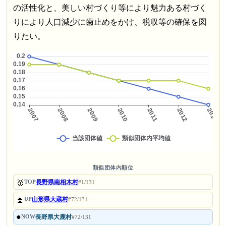
の活性化と、美しい村づくり等により魅力ある村づく
りにより人口減少に歯止めをかけ、税収等の確保を図
りたい。
類似団体内順位
🥇
長野県南相木村
TOP
#1/131
⏫
山形県大蔵村
UP
#72/131
●
長野県大鹿村
NOW
#72/131