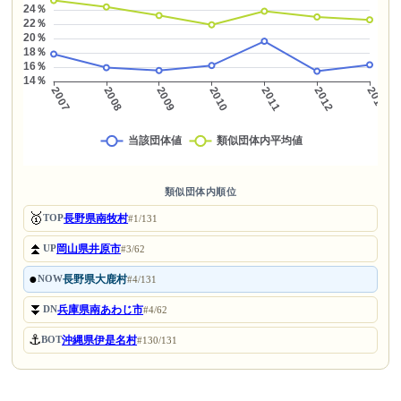
類似団体内順位
🥇
長野県南牧村
TOP
#1/131
⏫
岡山県井原市
UP
#3/62
●
長野県大鹿村
NOW
#4/131
⏬
兵庫県南あわじ市
DN
#4/62
⚓
沖縄県伊是名村
BOT
#130/131