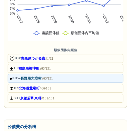
類似団体内順位
🥇
青森県つがる市
TOP
#1/62
⏫
福島県柳津町
UP
#63/131
●
長野県大鹿村
NOW
#63/131
⏬
北海道北竜町
DN
#66/131
⚓
京都府和束町
BOT
#131/131
公債費の分析欄