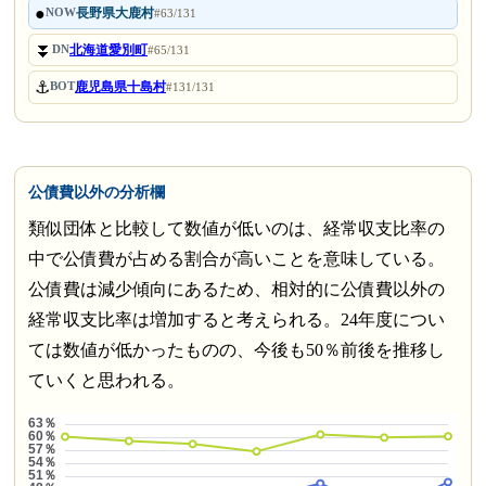
●
長野県大鹿村
NOW
#63/131
⏬
北海道愛別町
DN
#65/131
⚓
鹿児島県十島村
BOT
#131/131
公債費以外の分析欄
類似団体と比較して数値が低いのは、経常収支比率の
中で公債費が占める割合が高いことを意味している。
公債費は減少傾向にあるため、相対的に公債費以外の
経常収支比率は増加すると考えられる。24年度につい
ては数値が低かったものの、今後も50％前後を推移し
ていくと思われる。