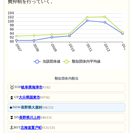
費抑制を行っていく。
類似団体内順位
🥇
岐阜県海津市
TOP
#1/62
⏫
大分県国東市
UP
#47/62
●
長野県大鹿村
NOW
#48/131
⏬
長野県川上村
DN
#49/131
⚓
北海道置戸町
BOT
#131/131