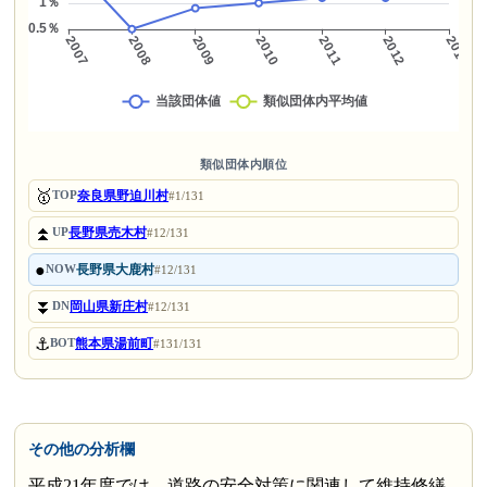
類似団体内順位
🥇
奈良県野迫川村
TOP
#1/131
⏫
長野県売木村
UP
#12/131
●
長野県大鹿村
NOW
#12/131
⏬
岡山県新庄村
DN
#12/131
⚓
熊本県湯前町
BOT
#131/131
その他の分析欄
平成21年度では、道路の安全対策に関連して維持修繕