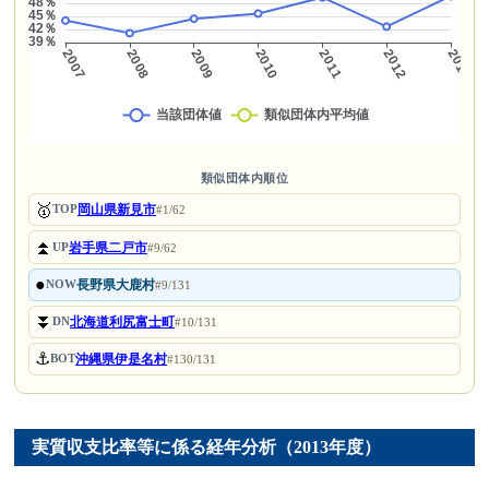
類似団体内順位
🥇
岡山県新見市
TOP
#1/62
⏫
岩手県二戸市
UP
#9/62
●
長野県大鹿村
NOW
#9/131
⏬
北海道利尻富士町
DN
#10/131
⚓
沖縄県伊是名村
BOT
#130/131
実質収支比率等に係る経年分析（2013年度）