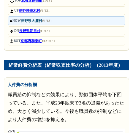
🥇
北海道鹿部町
TOP
#1/131
⏫
長野県売木村
UP
#1/131
●
長野県大鹿村
NOW
#1/131
⏬
長野県朝日村
DN
#1/131
⚓
京都府和束町
BOT
#131/131
経常経費分析表（経常収支比率の分析）（2013年度）
人件費の分析欄
職員給の抑制などの効果により、類似団体平均を下回
っている。また、平成23年度末で3名の退職があったた
め、大きく減少している。今後も職員数の抑制などに
より人件費の増加を抑える。