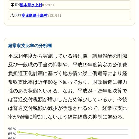
⏬
熊本県水上村
DN
#72/131
⚓
鹿児島県十島村
BOT
#131/131
経常収支比率の分析欄
平成14年度から実施している特別職・議員報酬の削減
及び一般職の手当の抑制や、平成19年度策定の公債費
負担適正化計画に基づく地方債の繰上償還等により経
常収支比率は近年80を下回っており、財政構造に弾力
性のある状態といえる。なお、平成24・25年度決算で
は普通交付税額が増加したため減少しているが、今後
は普通交付税額の減少が予想されるので、経常収支比
率が極端に増加しないよう経常経費の抑制に努める。