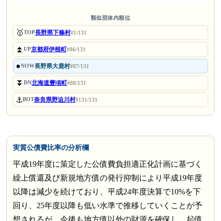
類似団体内順位
🥇
長野県下條村
TOP
#1/131
⏫
京都府伊根町
UP
#86/131
●
長野県大鹿村
NOW
#87/131
⏬
北海道豊頃町
DN
#88/131
⚓
奈良県野迫川村
BOT
#131/131
実質公債費比率の分析欄
平成19年度に策定した公債費負担適正化計画に基づく
繰上償還及び新規地方債の発行抑制により平成19年度
以降は減少を続けており、平成24年度決算で10%を下
回り、25年度以降も低い水準で推移していくことが予
想されるが、今後も地方債以外の財源を確保し、起債