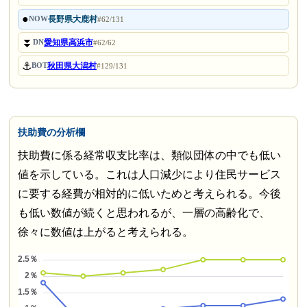
●
長野県大鹿村
NOW
#62/131
⏬
愛知県高浜市
DN
#62/62
⚓
秋田県大潟村
BOT
#129/131
扶助費の分析欄
扶助費に係る経常収支比率は、類似団体の中でも低い
値を示している。これは人口減少により住民サービス
に要する経費が相対的に低いためと考えられる。今後
も低い数値が続くと思われるが、一層の高齢化で、
徐々に数値は上がると考えられる。