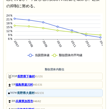
の抑制に努める。
類似団体内順位
🥇
長野県下條村
TOP
#1/131
⏫
福島県湯川村
UP
#45/131
●
長野県大鹿村
NOW
#45/131
⏬
兵庫県加西市
DN
#46/62