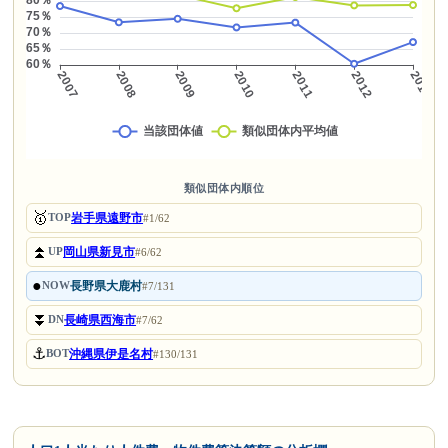
類似団体内順位
🥇
岩手県遠野市
TOP
#1/62
⏫
岡山県新見市
UP
#6/62
●
長野県大鹿村
NOW
#7/131
⏬
長崎県西海市
DN
#7/62
⚓
沖縄県伊是名村
BOT
#130/131