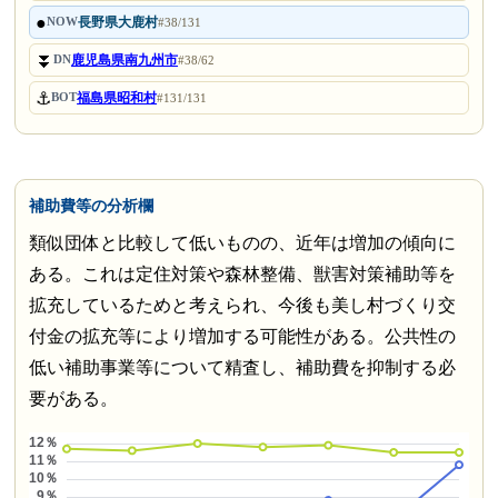
●
長野県大鹿村
NOW
#38/131
⏬
鹿児島県南九州市
DN
#38/62
⚓
福島県昭和村
BOT
#131/131
補助費等の分析欄
類似団体と比較して低いものの、近年は増加の傾向に
ある。これは定住対策や森林整備、獣害対策補助等を
拡充しているためと考えられ、今後も美し村づくり交
付金の拡充等により増加する可能性がある。公共性の
低い補助事業等について精査し、補助費を抑制する必
要がある。