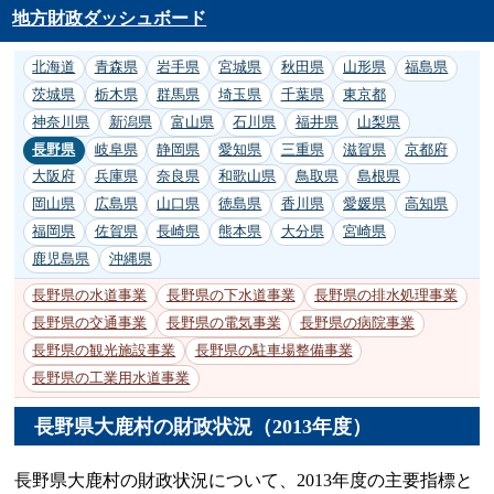
地方財政ダッシュボード
北海道
青森県
岩手県
宮城県
秋田県
山形県
福島県
茨城県
栃木県
群馬県
埼玉県
千葉県
東京都
神奈川県
新潟県
富山県
石川県
福井県
山梨県
長野県
岐阜県
静岡県
愛知県
三重県
滋賀県
京都府
大阪府
兵庫県
奈良県
和歌山県
鳥取県
島根県
岡山県
広島県
山口県
徳島県
香川県
愛媛県
高知県
福岡県
佐賀県
長崎県
熊本県
大分県
宮崎県
鹿児島県
沖縄県
長野県の水道事業
長野県の下水道事業
長野県の排水処理事業
長野県の交通事業
長野県の電気事業
長野県の病院事業
長野県の観光施設事業
長野県の駐車場整備事業
長野県の工業用水道事業
長野県大鹿村の財政状況（2013年度）
長野県大鹿村の財政状況について、2013年度の主要指標と