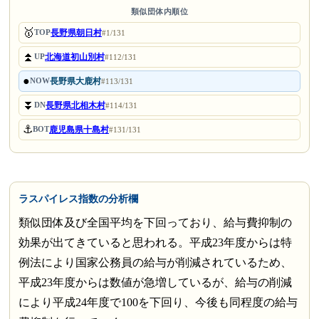
類似団体内順位
🥇
長野県朝日村
TOP
#1/131
⏫
北海道初山別村
UP
#112/131
●
長野県大鹿村
NOW
#113/131
⏬
長野県北相木村
DN
#114/131
⚓
鹿児島県十島村
BOT
#131/131
ラスパイレス指数の分析欄
類似団体及び全国平均を下回っており、給与費抑制の
効果が出てきていると思われる。平成23年度からは特
例法により国家公務員の給与が削減されているため、
平成23年度からは数値が急増しているが、給与の削減
により平成24年度で100を下回り、今後も同程度の給与