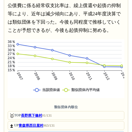
公債費に係る経常収支比率は、繰上償還や起債の抑制
等により、近年は減少傾向にあり、平成24年度決算で
は類似団体を下回った。今後も同程度で推移していく
ことが予想できるが、今後も起債抑制に努める。
類似団体内順位
🥇
長野県下條村
TOP
#1/131
⏫
青森県西目屋村
UP
#63/131