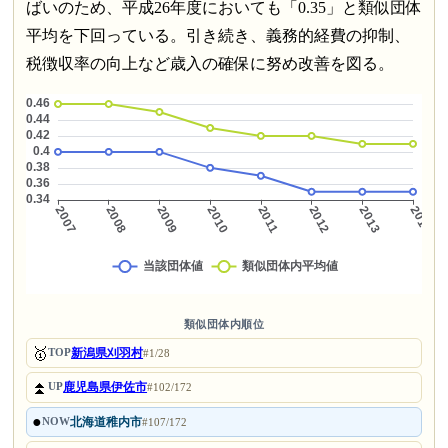
ばいのため、平成26年度においても「0.35」と類似団体
平均を下回っている。引き続き、義務的経費の抑制、
税徴収率の向上など歳入の確保に努め改善を図る。
類似団体内順位
🥇
新潟県刈羽村
TOP
#1/28
⏫
鹿児島県伊佐市
UP
#102/172
●
北海道稚内市
NOW
#107/172