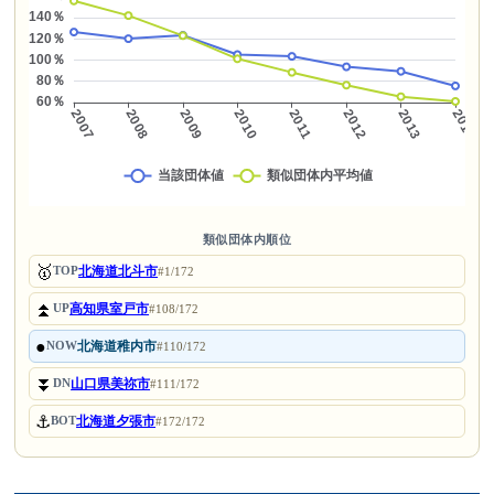
類似団体内順位
🥇
北海道北斗市
TOP
#1/172
⏫
高知県室戸市
UP
#108/172
●
北海道稚内市
NOW
#110/172
⏬
山口県美祢市
DN
#111/172
⚓
北海道夕張市
BOT
#172/172