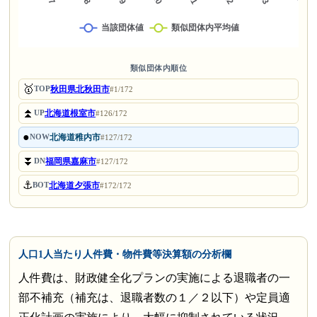
類似団体内順位
🥇
秋田県北秋田市
TOP
#1/172
⏫
北海道根室市
UP
#126/172
●
北海道稚内市
NOW
#127/172
⏬
福岡県嘉麻市
DN
#127/172
⚓
北海道夕張市
BOT
#172/172
人口1人当たり人件費・物件費等決算額の分析欄
人件費は、財政健全化プランの実施による退職者の一
部不補充（補充は、退職者数の１／２以下）や定員適