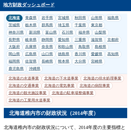
地方財政ダッシュボード
北海道
青森県
岩手県
宮城県
秋田県
山形県
福島県
茨城県
栃木県
群馬県
埼玉県
千葉県
東京都
神奈川県
新潟県
富山県
石川県
福井県
山梨県
長野県
岐阜県
静岡県
愛知県
三重県
滋賀県
京都府
大阪府
兵庫県
奈良県
和歌山県
鳥取県
島根県
岡山県
広島県
山口県
徳島県
香川県
愛媛県
高知県
福岡県
佐賀県
長崎県
熊本県
大分県
宮崎県
鹿児島県
沖縄県
北海道の水道事業
北海道の下水道事業
北海道の排水処理事業
北海道の交通事業
北海道の電気事業
北海道の病院事業
北海道の観光施設事業
北海道の駐車場整備事業
北海道の工業用水道事業
北海道稚内市の財政状況（2014年度）
北海道稚内市の財政状況について、2014年度の主要指標と