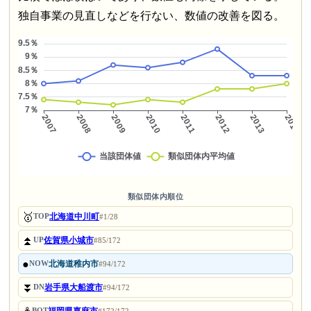
独自事業の見直しなどを行ない、数値の改善を図る。
類似団体内順位
🥇
北海道中川町
TOP
#1/28
⏫
佐賀県小城市
UP
#85/172
●
北海道稚内市
NOW
#94/172
⏬
岩手県大船渡市
DN
#94/172
BOT