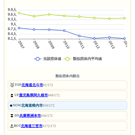
類似団体内順位
🥇
北海道北斗市
TOP
#1/172
⏫
鹿児島県阿久根市
UP
#49/172
●
北海道稚内市
NOW
#50/172
⏬
兵庫県洲本市
DN
#50/172
⚓
北海道三笠市
BOT
#172/172