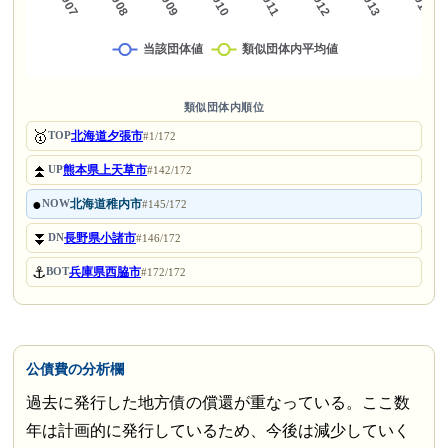
類似団体内順位
🥇
北海道夕張市
TOP
#1/172
⏫
熊本県上天草市
UP
#142/172
●
北海道稚内市
NOW
#145/172
⏬
長野県小諸市
DN
#146/172
⚓
兵庫県西脇市
BOT
#172/172
公債費の分析欄
過去に発行した地方債の償還が重なっている。ここ数
年は計画的に発行しているため、今後は減少していく