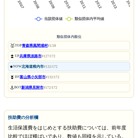
類似団体内順位
🥇
青森県風間浦村
TOP
#1/28
⏫
兵庫県淡路市
UP
#127/172
●
北海道稚内市
NOW
#132/172
⏬
富山県小矢部市
DN
#132/172
⚓
新潟県見附市
BOT
#172/172
扶助費の分析欄
生活保護費をはじめとする扶助費については、前年度
比較でほぼ横ばいであり、数値も同様を示している。