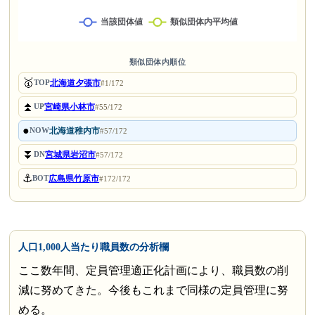
類似団体内順位
🥇
北海道夕張市
TOP
#1/172
⏫
宮崎県小林市
UP
#55/172
●
北海道稚内市
NOW
#57/172
⏬
宮城県岩沼市
DN
#57/172
⚓
広島県竹原市
BOT
#172/172
人口1,000人当たり職員数の分析欄
ここ数年間、定員管理適正化計画により、職員数の削
減に努めてきた。今後もこれまで同様の定員管理に努
める。