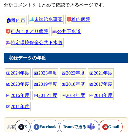
分析コメントをまとめて確認できるページです。
末端給水事業
稚内病院
🏠
稚内市
稚内こまどり病院
公共下水道
特定環境保全公共下水道
収録データの年度
📅
2024年度
📅
2023年度
📅
2022年度
📅
2021年度
📅
2020年度
📅
2019年度
📅
2018年度
📅
2017年度
📅
2016年度
📅
2015年度
📅
2014年度
📅
2013年度
📅
2011年度
X
Facebook
Teamsで送る
Gmail
共有
X
f
✉