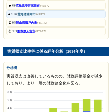
⏫
広島県安芸高田市
UP
#42/172
●
北海道稚内市
NOW
#43/172
⏬
岡山県瀬戸内市
DN
#43/172
⚓
熊本県人吉市
BOT
#172/172
実質収支比率等に係る経年分析（2014年度）
分析欄
実質収支は改善しているものの、財政調整基金が減少
しており、より一層の財政健全化を図る。