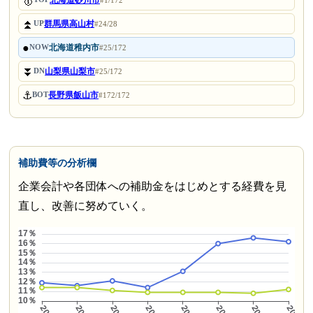
🥇
北海道砂川市
#1/172
⏫
群馬県高山村
UP
#24/28
●
北海道稚内市
NOW
#25/172
⏬
山梨県山梨市
DN
#25/172
⚓
長野県飯山市
BOT
#172/172
補助費等の分析欄
企業会計や各団体への補助金をはじめとする経費を見
直し、改善に努めていく。