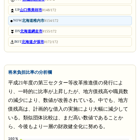
⏫
山口県美祢市
UP
#148/172
●
北海道稚内市
NOW
#154/172
⏬
北海道網走市
DN
#155/172
⚓
北海道夕張市
BOT
#172/172
将来負担比率の分析欄
平成21年度の第三セクター等改革推進債の発行によ
り、一時的に比率が上昇したが、地方債残高や職員数
の減少により、数値が改善されている。中でも、地方
債残高は、計画的な借入の実施により大幅に減少して
いる。類似団体比較は、まだ高い数値であることか
ら、今後もより一層の財政健全化に努める。