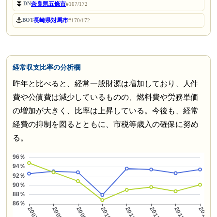
⏬
奈良県五條市
DN
#107/172
⚓
長崎県対馬市
BOT
#170/172
経常収支比率の分析欄
昨年と比べると、経常一般財源は増加しており、人件
費や公債費は減少しているものの、燃料費や労務単価
の増加が大きく、比率は上昇している。今後も、経常
経費の抑制を図るとともに、市税等歳入の確保に努め
る。