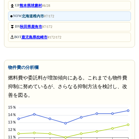
⏫
熊本県球磨村
UP
#6/28
●
北海道稚内市
NOW
#7/172
⏬
秋田県鹿角市
DN
#7/172
⚓
鹿児島県枕崎市
BOT
#172/172
物件費の分析欄
燃料費や委託料が増加傾向にある。これまでも物件費
抑制に努めているが、さらなる抑制方法を検討し、改
善を図る。