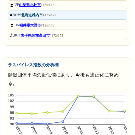
⏫
山梨県北杜市
UP
#124/172
●
北海道稚内市
NOW
#125/172
⏬
福井県大野市
DN
#126/172
⚓
岩手県陸前高田市
BOT
#172/172
ラスパイレス指数の分析欄
類似団体平均の近似値にあり、今後も適正化に努め
る。