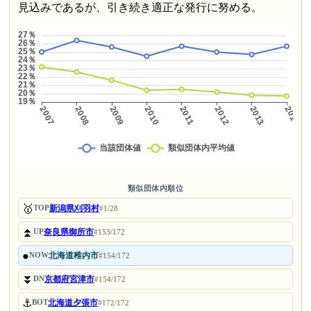
見込みであるが、引き続き適正な発行に努める。
類似団体内順位
🥇
新潟県刈羽村
TOP
#1/28
⏫
奈良県御所市
UP
#153/172
●
北海道稚内市
NOW
#154/172
⏬
京都府宮津市
DN
#154/172
⚓
北海道夕張市
BOT
#172/172