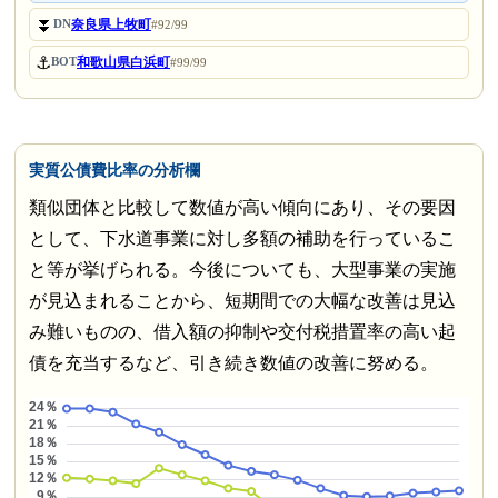
⏬
奈良県上牧町
DN
#92/99
⚓
和歌山県白浜町
BOT
#99/99
実質公債費比率の分析欄
類似団体と比較して数値が高い傾向にあり、その要因
として、下水道事業に対し多額の補助を行っているこ
と等が挙げられる。今後についても、大型事業の実施
が見込まれることから、短期間での大幅な改善は見込
み難いものの、借入額の抑制や交付税措置率の高い起
債を充当するなど、引き続き数値の改善に努める。