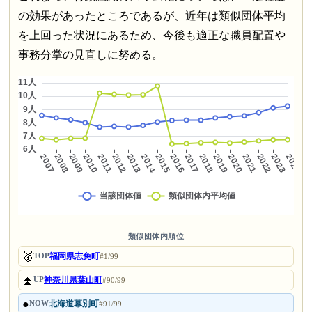
の効果があったところであるが、近年は類似団体平均
を上回った状況にあるため、今後も適正な職員配置や
事務分掌の見直しに努める。
類似団体内順位
🥇
福岡県志免町
TOP
#1/99
⏫
神奈川県葉山町
UP
#90/99
●
北海道幕別町
NOW
#91/99