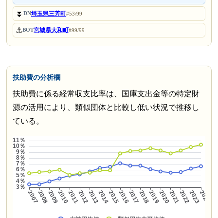
⏬
埼玉県三芳町
DN
#53/99
⚓
宮城県大和町
BOT
#99/99
扶助費の分析欄
扶助費に係る経常収支比率は、国庫支出金等の特定財
源の活用により、類似団体と比較し低い状況で推移し
ている。