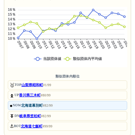
類似団体内順位
🥇
山梨県昭和町
TOP
#1/99
⏫
香川県三木町
UP
#80/99
●
北海道幕別町
NOW
#82/99
⏬
岐阜県笠松町
DN
#82/99
⚓
北海道七飯町
BOT
#99/99