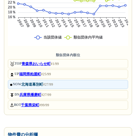
類似団体内順位
🥇
青森県おいらせ町
TOP
#1/99
⏫
福岡県粕屋町
UP
#25/99
●
北海道幕別町
NOW
#27/99
⏬
兵庫県播磨町
DN
#27/99
⚓
千葉県栄町
BOT
#99/99
物件費の分析欄