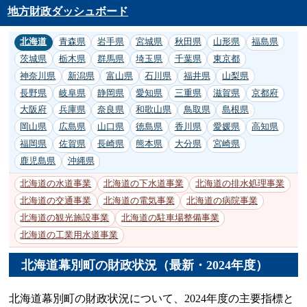
地方財政ダッシュボード
北海道
青森県
岩手県
宮城県
秋田県
山形県
福島県
茨城県
栃木県
群馬県
埼玉県
千葉県
東京都
神奈川県
新潟県
富山県
石川県
福井県
山梨県
長野県
岐阜県
静岡県
愛知県
三重県
滋賀県
京都府
大阪府
兵庫県
奈良県
和歌山県
鳥取県
島根県
岡山県
広島県
山口県
徳島県
香川県
愛媛県
高知県
福岡県
佐賀県
長崎県
熊本県
大分県
宮崎県
鹿児島県
沖縄県
北海道の水道事業
北海道の下水道事業
北海道の排水処理事業
北海道の交通事業
北海道の電気事業
北海道の病院事業
北海道の観光施設事業
北海道の駐車場整備事業
北海道の工業用水道事業
北海道幕別町の財政状況（最新・2024年度）
北海道幕別町の財政状況について、2024年度の主要指標と