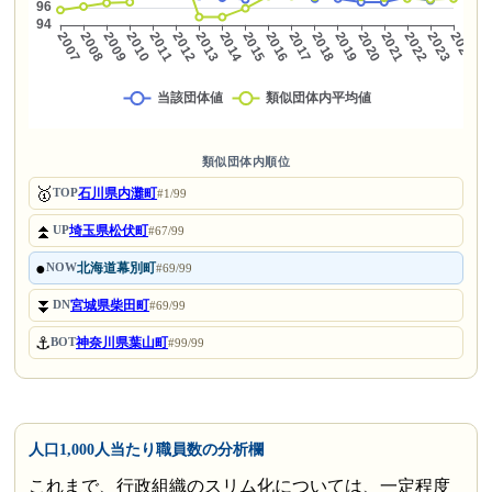
類似団体内順位
🥇
石川県内灘町
TOP
#1/99
⏫
埼玉県松伏町
UP
#67/99
●
北海道幕別町
NOW
#69/99
⏬
宮城県柴田町
DN
#69/99
⚓
神奈川県葉山町
BOT
#99/99
人口1,000人当たり職員数の分析欄
これまで、行政組織のスリム化については、一定程度