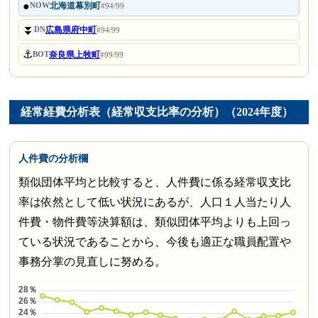
●
北海道幕別町
NOW
#94/99
⏬
広島県府中町
DN
#94/99
⚓
奈良県上牧町
BOT
#99/99
経常経費分析表（経常収支比率の分析）（2024年度）
人件費の分析欄
類似団体平均と比較すると、人件費に係る経常収支比
率は依然として低い状況にあるが、人口１人当たり人
件費・物件費等決算額は、類似団体平均よりも上回っ
ている状況であることから、今後も適正な職員配置や
事務分掌の見直しに努める。