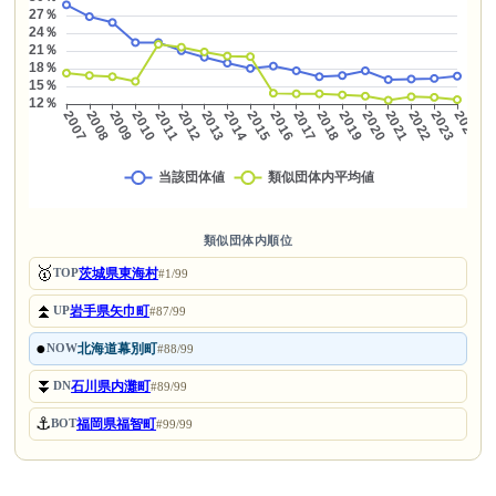
類似団体内順位
🥇
茨城県東海村
TOP
#1/99
⏫
岩手県矢巾町
UP
#87/99
●
北海道幕別町
NOW
#88/99
⏬
石川県内灘町
DN
#89/99
⚓
福岡県福智町
BOT
#99/99