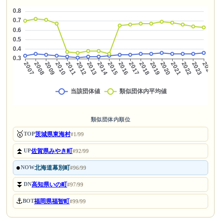
類似団体内順位
🥇
茨城県東海村
TOP
#1/99
⏫
佐賀県みやき町
UP
#92/99
●
北海道幕別町
NOW
#96/99
⏬
高知県いの町
DN
#97/99
⚓
福岡県福智町
BOT
#99/99