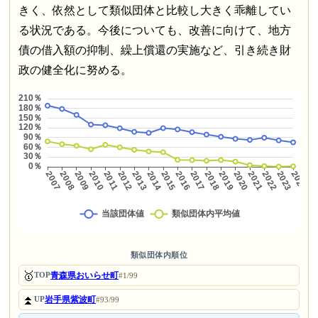
きく、依然として類似団体と比較し大きく乖離してい
る状況である。今後についても、改善に向けて、地方
債の借入額の抑制、繰上償還の実施など、引き続き財
政の健全化に努める。
類似団体内順位
🥇
青森県おいらせ町
TOP
#1/99
⏫
岩手県紫波町
UP
#93/99