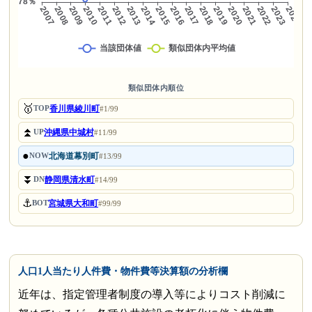
類似団体内順位
🥇
香川県綾川町
TOP
#1/99
⏫
沖縄県中城村
UP
#11/99
●
北海道幕別町
NOW
#13/99
⏬
静岡県清水町
DN
#14/99
⚓
宮城県大和町
BOT
#99/99
人口1人当たり人件費・物件費等決算額の分析欄
近年は、指定管理者制度の導入等によりコスト削減に