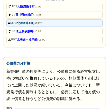
🥇
大阪府島本町
TOP
#1/99
⏫
香川県綾川町
UP
#12/99
●
北海道幕別町
NOW
#13/99
⏬
埼玉県伊奈町
DN
#13/99
⚓
北海道中標津町
BOT
#99/99
公債費の分析欄
新規発行債の抑制等により、公債費に係る経常収支比
率は横ばいで推移しているものの、類似団体との比較
では上回った状況が続いている。今後についても、新
規発行債を抑制するとともに、必要に応じて地方債の
繰上償還を行うなど公債費の削減に努める。