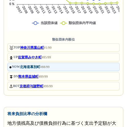
類似団体内順位
🥇
神奈川県葉山町
TOP
#1/99
⏫
佐賀県みやき町
UP
#85/99
●
北海道幕別町
NOW
#88/99
⏬
熊本県益城町
DN
#89/99
⚓
京都府与謝野町
BOT
#99/99
将来負担比率の分析欄
地方債残高及び債務負担行為に基づく支出予定額が大