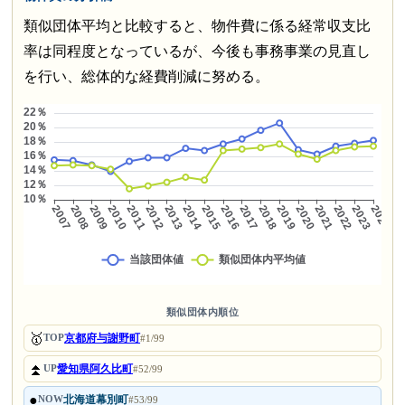
類似団体平均と比較すると、物件費に係る経常収支比
率は同程度となっているが、今後も事務事業の見直し
を行い、総体的な経費削減に努める。
類似団体内順位
🥇
京都府与謝野町
TOP
#1/99
⏫
愛知県阿久比町
UP
#52/99
●
北海道幕別町
NOW
#53/99