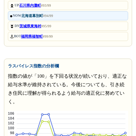
⏫
石川県内灘町
UP
#93/99
●
北海道幕別町
NOW
#94/99
⏬
茨城県東海村
DN
#95/99
⚓
福岡県福智町
BOT
#99/99
ラスパイレス指数の分析欄
指数の値が「100」を下回る状況が続いており、適正な
給与水準が維持されている。今後についても、引き続
き住民に理解が得られるよう給与の適正化に努めてい
く。