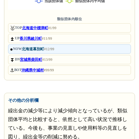
類似団体内順位
🥇
北海道中標津町
TOP
#1/99
⏫
香川県綾川町
UP
#11/99
●
北海道幕別町
NOW
#12/99
⏬
宮城県柴田町
DN
#13/99
⚓
沖縄県中城村
BOT
#99/99
その他の分析欄
繰出金の減少等により減少傾向となっているが、類似
団体平均と比較すると、依然として高い状況で推移し
ている。今後も、事業の見直しや使用料等の見直しを
図り、繰出金等の削減に努める。