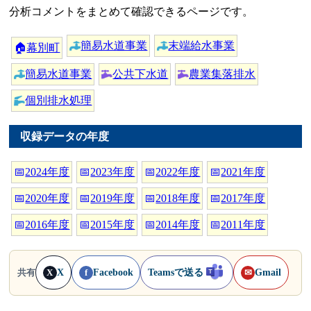
分析コメントをまとめて確認できるページです。
簡易水道事業
末端給水事業
🏠
幕別町
簡易水道事業
公共下水道
農業集落排水
個別排水処理
収録データの年度
📅
2024年度
📅
2023年度
📅
2022年度
📅
2021年度
📅
2020年度
📅
2019年度
📅
2018年度
📅
2017年度
📅
2016年度
📅
2015年度
📅
2014年度
📅
2011年度
X
Facebook
Teamsで送る
Gmail
共有
X
f
✉