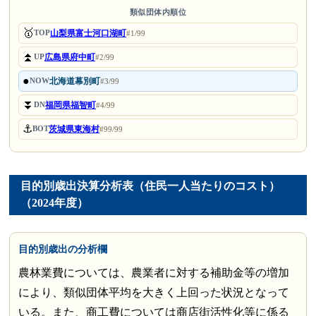
類似団体内順位
🥇
山梨県富士河口湖町
TOP
#1/99
⏫
広島県府中町
UP
#2/99
●
北海道幕別町
NOW
#3/99
⏬
福岡県福智町
DN
#4/99
⚓
茨城県東海村
BOT
#99/99
目的別歳出決算分析表（住民一人当たりのコスト）
（2024年度）
目的別歳出の分析欄
農林業費については、農業者に対する補助金等の増加
により、類似団体平均を大きく上回った状況となって
いる。また、商工費については商店街活性化等に係る