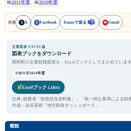
📅
2011年度
📅
2010年度
X
Facebook
Teamsで送る
Gmail
共有
X
f
✉
主要図表 EXCEL版
図表ブックをダウンロード
昭和町の主要財政図表を、Excelブックとしてまとめていま
2024年度
対象年度
Excelブック (.xlsx)
出典: 総務省「財政状況資料集」，「統一的な基準による財
作成：澁谷英樹「地方財政ダッシュボード」．
概観