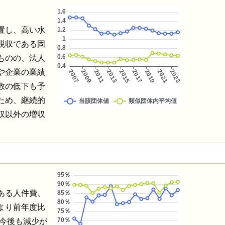
置し、高い水
税収である固
ものの、法人
や企業の業績
数の低下も予
ため、継続的
収以外の増収
ある人件費、
より前年度比
は今後も減少が