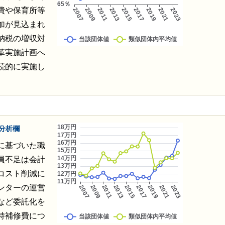
費や保育所等
加が見込まれ
納税の増収対
革実施計画へ
続的に実施し
分析欄
に基づいた職
員不足は会計
コスト削減に
ンターの運営
など委託化を
持補修費につ