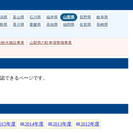
潟県
富山県
石川県
福井県
山梨県
長野県
岐阜県
島県
香川県
愛媛県
高知県
福岡県
佐賀県
長崎県
の観光施設事業
山梨県の駐車場整備事業
確認できるページです。
015年度
📅
2014年度
📅
2013年度
📅
2012年度