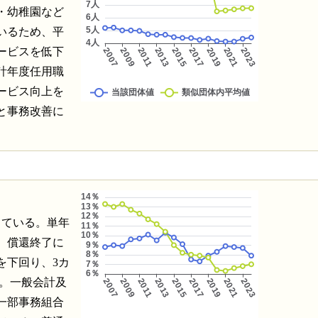
・幼稚園など
いるため、平
ービスを低下
計年度任用職
ービス向上を
と事務改善に
っている。単年
、償還終了に
を下回り、3カ
た。一般会計及
一部事務組合