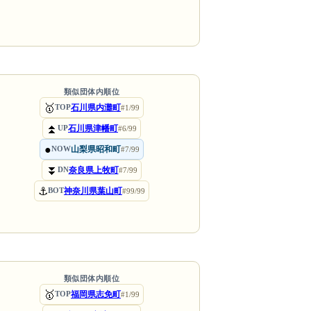
類似団体内順位
🥇
石川県内灘町
TOP
#1/99
⏫
石川県津幡町
UP
#6/99
●
山梨県昭和町
NOW
#7/99
⏬
奈良県上牧町
DN
#7/99
⚓
神奈川県葉山町
BOT
#99/99
類似団体内順位
🥇
福岡県志免町
TOP
#1/99