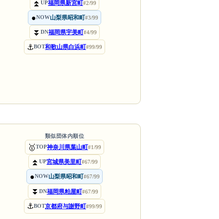
⏫
福岡県新宮町
UP
#2/99
●
山梨県昭和町
NOW
#3/99
⏬
福岡県宇美町
DN
#4/99
⚓
和歌山県白浜町
BOT
#99/99
類似団体内順位
🥇
神奈川県葉山町
TOP
#1/99
⏫
宮城県美里町
UP
#67/99
●
山梨県昭和町
NOW
#67/99
⏬
福岡県粕屋町
DN
#67/99
⚓
京都府与謝野町
BOT
#99/99