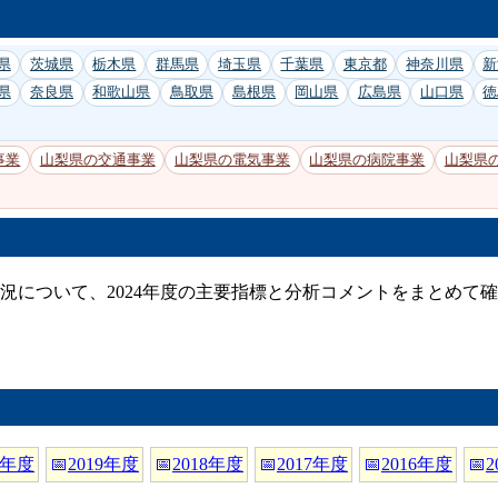
県
茨城県
栃木県
群馬県
埼玉県
千葉県
東京都
神奈川県
新
県
奈良県
和歌山県
鳥取県
島根県
岡山県
広島県
山口県
徳
事業
山梨県の交通事業
山梨県の電気事業
山梨県の病院事業
山梨県
況について、2024年度の主要指標と分析コメントをまとめて
0年度
📅
2019年度
📅
2018年度
📅
2017年度
📅
2016年度
📅
2