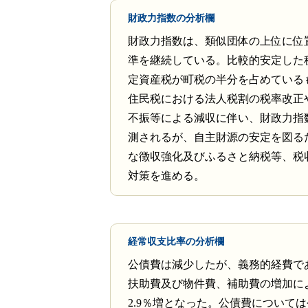
財政力指数の分析欄
財政力指数は、類似団体の上位に位
準を継続している。比較的安定した
定資産税が町税の半分を占めている
住民税における法人税割の税率改正
不振等による減収に伴い、財政力指
測されるが、自主財源の安定を図る
な徴収強化及びふるさと納税等、税
対策を進める。
経常収支比率の分析欄
公債費は減少したが、義務的経費で
扶助費及び物件費、補助費の増加に
2.9％増となった。公債費について