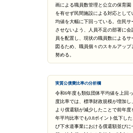
画による職員数管理と公立の保育園
を有せず民間施設による対応として
均値を大幅に下回っている。住民サ
させないよう、人員不足の部署に会
員を配置し、現状の職員数によるサ
図るため、職員個々のスキルアップ
努める。
実質公債費比率の分析欄
令和6年度も類似団体平均値を上回
度比率では、標準財政規模が増加し
より償還額が減少したことで前年度
年平均比率でも0.8ポイント低下し
び下水道事業における償還額並びに