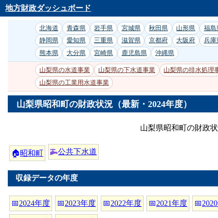
地方財政ダッシュボード
北海道
青森県
岩手県
宮城県
秋田県
山形県
福島
静岡県
愛知県
三重県
滋賀県
京都府
大阪府
兵庫
熊本県
大分県
宮崎県
鹿児島県
沖縄県
山梨県の水道事業
山梨県の下水道事業
山梨県の排水処理
山梨県の工業用水道事業
山梨県昭和町の財政状況（最新・2024年度）
山梨県昭和町の財政状
公共下水道
🏠
昭和町
収録データの年度
📅
2024年度
📅
2023年度
📅
2022年度
📅
2021年度
📅
202