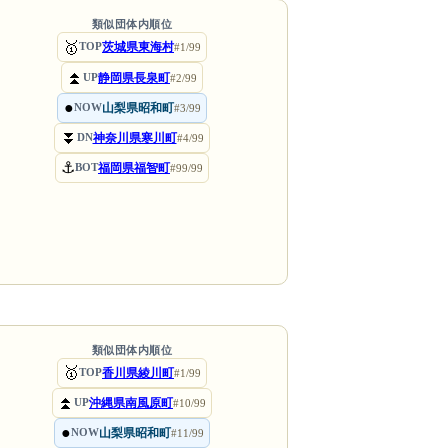
類似団体内順位
🥇
茨城県東海村
TOP
#1/99
⏫
静岡県長泉町
UP
#2/99
●
山梨県昭和町
NOW
#3/99
⏬
神奈川県寒川町
DN
#4/99
⚓
福岡県福智町
BOT
#99/99
類似団体内順位
🥇
香川県綾川町
TOP
#1/99
⏫
沖縄県南風原町
UP
#10/99
●
山梨県昭和町
NOW
#11/99