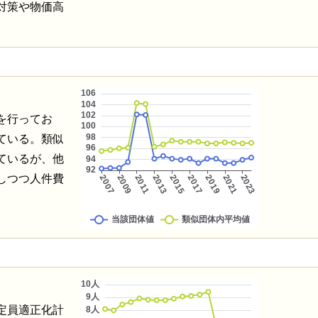
対策や物価高
を行ってお
ている。類似
ているが、他
しつつ人件費
定員適正化計