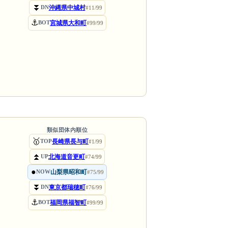
⏬
沖縄県中城村
DN
#11/99
⚓
宮城県大和町
BOT
#99/99
類似団体内順位
🥇
長崎県長与町
TOP
#1/99
⏫
北海道音更町
UP
#74/99
●
山梨県昭和町
NOW
#75/99
⏬
東京都瑞穂町
DN
#76/99
⚓
福岡県福智町
BOT
#99/99