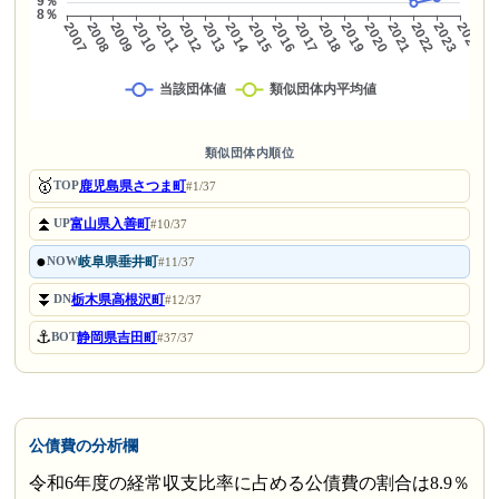
類似団体内順位
🥇
鹿児島県さつま町
TOP
#1/37
⏫
富山県入善町
UP
#10/37
●
岐阜県垂井町
NOW
#11/37
⏬
栃木県高根沢町
DN
#12/37
⚓
静岡県吉田町
BOT
#37/37
公債費の分析欄
令和6年度の経常収支比率に占める公債費の割合は8.9％