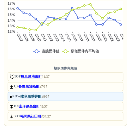
類似団体内順位
🥇
岐阜県池田町
TOP
#1/37
⏫
長野県箕輪町
UP
#7/37
●
岐阜県垂井町
NOW
#8/37
⏬
山形県高畠町
DN
#9/37
⚓
福岡県苅田町
BOT
#37/37