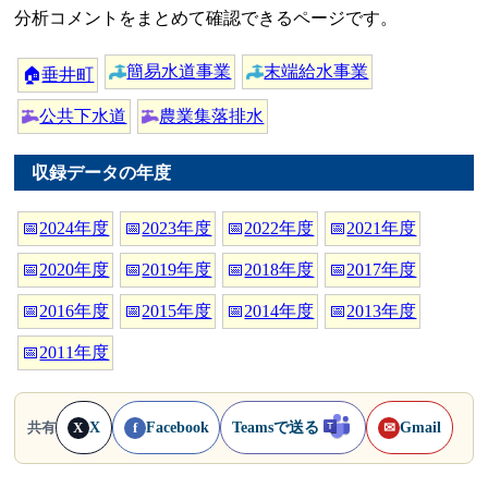
分析コメントをまとめて確認できるページです。
簡易水道事業
末端給水事業
🏠
垂井町
公共下水道
農業集落排水
収録データの年度
📅
2024年度
📅
2023年度
📅
2022年度
📅
2021年度
📅
2020年度
📅
2019年度
📅
2018年度
📅
2017年度
📅
2016年度
📅
2015年度
📅
2014年度
📅
2013年度
📅
2011年度
X
Facebook
Teamsで送る
Gmail
共有
X
f
✉