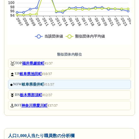
類似団体内順位
🥇
福井県越前町
TOP
#1/37
⏫
岐阜県池田町
UP
#10/37
●
岐阜県垂井町
NOW
#11/37
⏬
栃木県那須町
DN
#12/37
⚓
神奈川県愛川町
BOT
#37/37
人口1,000人当たり職員数の分析欄