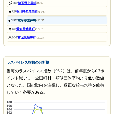
🥇
埼玉県上里町
TOP
#1/37
⏫
香川県多度津町
UP
#11/37
●
岐阜県垂井町
NOW
#12/37
⏬
愛知県武豊町
DN
#13/37
⚓
宮城県加美町
BOT
#37/37
ラスパイレス指数の分析欄
当町のラスパイレス指数（96.2）は、前年度から0.7ポ
イント減少し、全国町村・類似団体平均より低い数値
となった。国の動向を注視し、適正な給与水準を維持
していく必要がある。