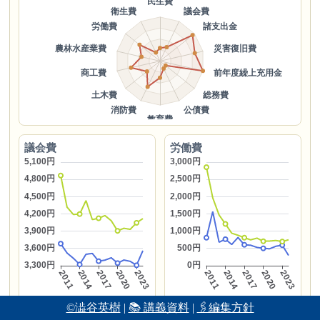
議会費
労働費
©澁谷英樹
|
📚 講義資料
|
🖇編集方針