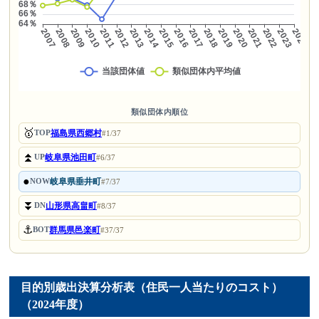
類似団体内順位
🥇
福島県西郷村
TOP
#1/37
⏫
岐阜県池田町
UP
#6/37
●
岐阜県垂井町
NOW
#7/37
⏬
山形県高畠町
DN
#8/37
⚓
群馬県邑楽町
BOT
#37/37
目的別歳出決算分析表（住民一人当たりのコスト）
（2024年度）