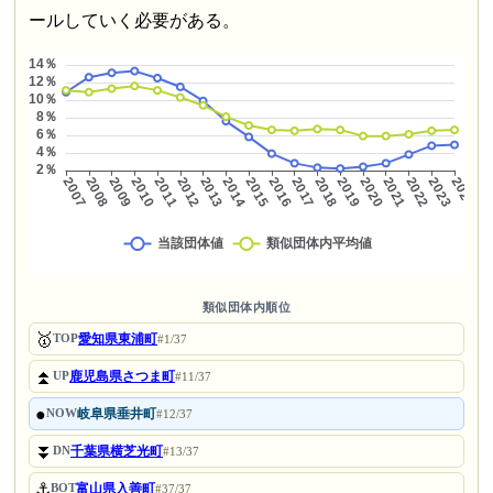
ールしていく必要がある。
類似団体内順位
🥇
愛知県東浦町
TOP
#1/37
⏫
鹿児島県さつま町
UP
#11/37
●
岐阜県垂井町
NOW
#12/37
⏬
千葉県横芝光町
DN
#13/37
⚓
富山県入善町
BOT
#37/37