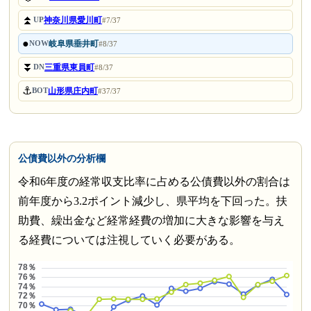
⏫
神奈川県愛川町
UP
#7/37
●
岐阜県垂井町
NOW
#8/37
⏬
三重県東員町
DN
#8/37
⚓
山形県庄内町
BOT
#37/37
公債費以外の分析欄
令和6年度の経常収支比率に占める公債費以外の割合は
前年度から3.2ポイント減少し、県平均を下回った。扶
助費、繰出金など経常経費の増加に大きな影響を与え
る経費については注視していく必要がある。