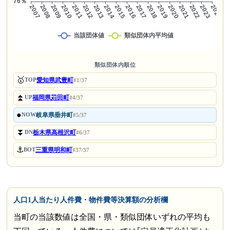
類似団体内順位
🥇
愛知県武豊町
TOP
#1/37
⏫
福岡県苅田町
UP
#4/37
●
岐阜県垂井町
NOW
#5/37
⏬
栃木県高根沢町
DN
#6/37
⚓
三重県明和町
BOT
#37/37
人口1人当たり人件費・物件費等決算額の分析欄
当町の当該数値は全国・県・類似団体いずれの平均も