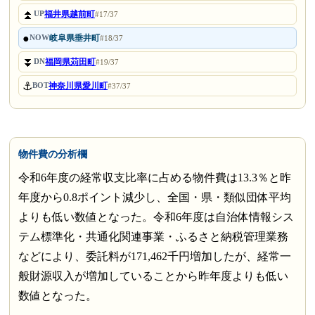
⏫
福井県越前町
UP
#17/37
●
岐阜県垂井町
NOW
#18/37
⏬
福岡県苅田町
DN
#19/37
⚓
神奈川県愛川町
BOT
#37/37
物件費の分析欄
令和6年度の経常収支比率に占める物件費は13.3％と昨
年度から0.8ポイント減少し、全国・県・類似団体平均
よりも低い数値となった。令和6年度は自治体情報シス
テム標準化・共通化関連事業・ふるさと納税管理業務
などにより、委託料が171,462千円増加したが、経常一
般財源収入が増加していることから昨年度よりも低い
数値となった。