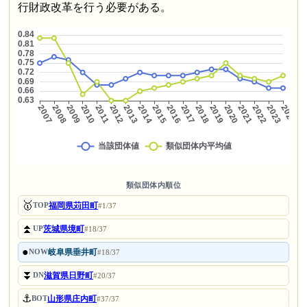
行財政改革を行う必要がある。
類似団体内順位
🥇
福岡県苅田町
TOP
#1/37
⏫
茨城県境町
UP
#18/37
●
岐阜県垂井町
NOW
#18/37
⏬
滋賀県日野町
DN
#20/37
⚓
山形県庄内町
BOT
#37/37