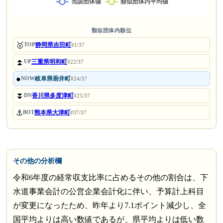
類似団体内順位
🥇
静岡県吉田町
TOP
#1/37
⏫
三重県明和町
UP
#22/37
●
岐阜県垂井町
NOW
#24/37
⏬
香川県多度津町
DN
#25/37
⚓
熊本県大津町
BOT
#37/37
その他の分析欄
令和6年度の経常収支比率に占めるその他の割合は、下
水道事業会計の公営企業会計化に伴い、予算計上科目
が変更になったため、昨年より7.1ポイント減少し、全
国平均よりは高い数値であるが、県平均よりは低い数