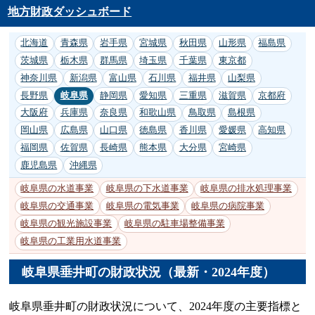
地方財政ダッシュボード
北海道
青森県
岩手県
宮城県
秋田県
山形県
福島県
茨城県
栃木県
群馬県
埼玉県
千葉県
東京都
神奈川県
新潟県
富山県
石川県
福井県
山梨県
長野県
岐阜県
静岡県
愛知県
三重県
滋賀県
京都府
大阪府
兵庫県
奈良県
和歌山県
鳥取県
島根県
岡山県
広島県
山口県
徳島県
香川県
愛媛県
高知県
福岡県
佐賀県
長崎県
熊本県
大分県
宮崎県
鹿児島県
沖縄県
岐阜県の水道事業
岐阜県の下水道事業
岐阜県の排水処理事業
岐阜県の交通事業
岐阜県の電気事業
岐阜県の病院事業
岐阜県の観光施設事業
岐阜県の駐車場整備事業
岐阜県の工業用水道事業
岐阜県垂井町の財政状況（最新・2024年度）
岐阜県垂井町の財政状況について、2024年度の主要指標と