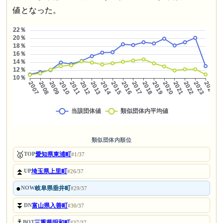
値となった。
類似団体内順位
🥇
愛知県東浦町
TOP
#1/37
⏫
埼玉県上里町
UP
#26/37
●
岐阜県垂井町
NOW
#29/37
⏬
富山県入善町
DN
#30/37
⚓
三重県明和町
BOT
#37/37