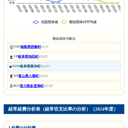
類似団体内順位
🥇
福島県西郷村
TOP
#1/37
⏫
岐阜県池田町
UP
#33/37
●
岐阜県垂井町
NOW
#34/37
⏬
富山県入善町
DN
#35/37
⚓
香川県多度津町
BOT
#37/37
経常経費分析表（経常収支比率の分析）（2024年度）
人件費の分析欄