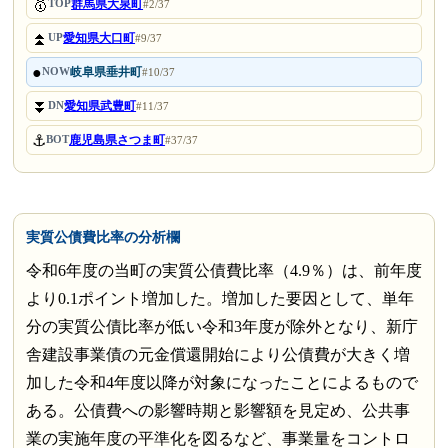
🥇
群馬県大泉町
TOP
#2/37
⏫
愛知県大口町
UP
#9/37
●
岐阜県垂井町
NOW
#10/37
⏬
愛知県武豊町
DN
#11/37
⚓
鹿児島県さつま町
BOT
#37/37
実質公債費比率の分析欄
令和6年度の当町の実質公債費比率（4.9％）は、前年度
より0.1ポイント増加した。増加した要因として、単年
分の実質公債比率が低い令和3年度が除外となり、新庁
舎建設事業債の元金償還開始により公債費が大きく増
加した令和4年度以降が対象になったことによるもので
ある。公債費への影響時期と影響額を見定め、公共事
業の実施年度の平準化を図るなど、事業量をコントロ