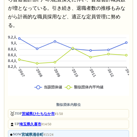
が増となっている。引き続き、退職者数の推移もみな
がら計画的な職員採用など、適正な定員管理に努め
る。
類似団体内順位
🥇
茨城県ひたちなか市
TOP
#1/50
⏫
埼玉県久喜市
UP
#14/50
●
宮城県涌谷町
NOW
#15/24