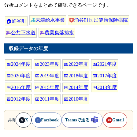
分析コメントをまとめて確認できるページです。
末端給水事業
涌谷町国民健康保険病院
🏠
涌谷町
公共下水道
農業集落排水
収録データの年度
📅
2024年度
📅
2023年度
📅
2022年度
📅
2021年度
📅
2020年度
📅
2019年度
📅
2018年度
📅
2017年度
📅
2016年度
📅
2015年度
📅
2014年度
📅
2013年度
📅
2012年度
📅
2011年度
📅
2010年度
X
Facebook
Teamsで送る
Gmail
共有
X
f
✉