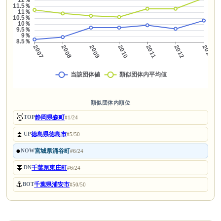
類似団体内順位
🥇
静岡県森町
TOP
#1/24
⏫
徳島県徳島市
UP
#5/50
●
宮城県涌谷町
NOW
#6/24
⏬
千葉県東庄町
DN
#6/24
⚓
千葉県浦安市
BOT
#50/50