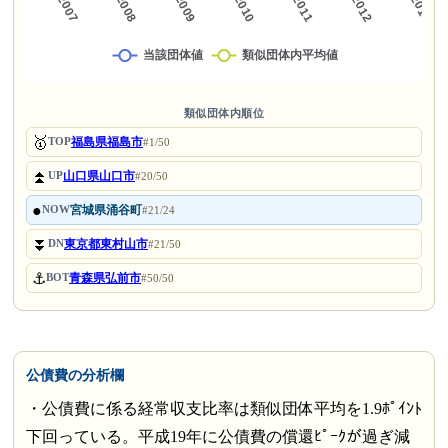
類似団体内順位
🥇
福島県福島市
TOP
#1/50
⏫
山口県山口市
UP
#20/50
●
宮城県涌谷町
NOW
#21/24
⏬
東京都東村山市
DN
#21/50
⚓
青森県弘前市
BOT
#50/50
公債費の分析欄
・公債費に係る経常収支比率は類似団体平均を1.9ﾎﾟｲﾝﾄ
下回っている。平成19年に公債費の償還ﾋﾟｰｸが過ぎ減