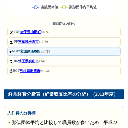
類似団体内順位
🥇
岩手県山田町
TOP
#1/24
⏫
三重県松阪市
UP
#13/50
●
宮城県涌谷町
NOW
#14/24
⏬
埼玉県狭山市
DN
#14/50
⚓
島根県出雲市
BOT
#50/50
経常経費分析表（経常収支比率の分析）（2013年度）
人件費の分析欄
・類似団体平均と比較して職員数が多いため、平成22