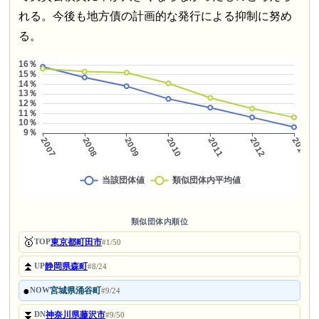
れる。今後も地方債の計画的な発行による抑制に努め
る。
類似団体内順位
🥇
東京都町田市
TOP
#1/50
⏫
静岡県森町
UP
#8/24
●
宮城県涌谷町
NOW
#9/24
⏬
神奈川県藤沢市
DN
#9/50