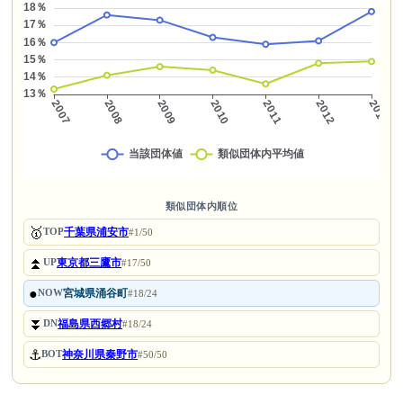
類似団体内順位
🥇
千葉県浦安市
TOP
#1/50
⏫
東京都三鷹市
UP
#17/50
●
宮城県涌谷町
NOW
#18/24
⏬
福島県西郷村
DN
#18/24
⚓
神奈川県秦野市
BOT
#50/50