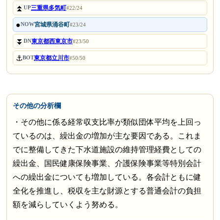
⏫
三重県多気町
UP
#22/24
●
宮城県涌谷町
NOW
#23/24
⏬
東京都西東京市
DN
#23/50
⚓
東京都立川市
BOT
#50/50
その他の分析欄
・その他に係る経常収支比率が類似団体平均を上回っ
ているのは、繰出金の増加が主な要因である。これま
でに整備してきた下水道施設の維持管理経費としての
繰出金、国民健康保険事業、介護保険事業等特別会計
への繰出金についても増加している。各会計ともに健
全化を推進し、税収を主な財源とする普通会計の負担
額を減らしていくよう努める。