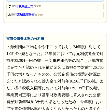
⏬
千葉県流山市
DN
#15/50
⚓
宮城県石巻市
BOT
#50/50
実質公債費比率の分析欄
・類似団体平均をやや下回っており、24年度に対して
1.0ﾎﾟｲﾝﾄ減となった。25年度においては元利償還金で対
前年35,394千円の増、一部事務組合等の起こした地方債
に充てたと認められる補助金又は負担金で対前年26,766
千円の増となったものの、公営企業債の償還の財源に
充てたと認められる繰入金で対前年16,561千円の減、ま
た、標準税収入額等において対前年139,139千円の増、
事業費補正等により基準財政需要額に算入された公債
費が対前年54,813千円の増となったため、今年度におい
て実質公債費比率が大きくならなかったものと考えら