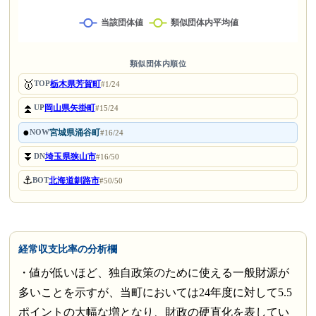
類似団体内順位
🥇
栃木県芳賀町
TOP
#1/24
⏫
岡山県矢掛町
UP
#15/24
●
宮城県涌谷町
NOW
#16/24
⏬
埼玉県狭山市
DN
#16/50
⚓
北海道釧路市
BOT
#50/50
経常収支比率の分析欄
・値が低いほど、独自政策のために使える一般財源が
多いことを示すが、当町においては24年度に対して5.5
ポイントの大幅な増となり、財政の硬直化を表してい