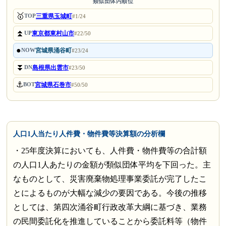
類似団体内順位
🥇
三重県玉城町
TOP
#1/24
⏫
東京都東村山市
UP
#22/50
●
宮城県涌谷町
NOW
#23/24
⏬
島根県出雲市
DN
#23/50
⚓
宮城県石巻市
BOT
#50/50
人口1人当たり人件費・物件費等決算額の分析欄
・25年度決算においても、人件費・物件費等の合計額
の人口1人あたりの金額が類似団体平均を下回った。主
なものとして、災害廃棄物処理事業委託が完了したこ
とによるものが大幅な減少の要因である。今後の推移
としては、第四次涌谷町行政改革大綱に基づき、業務
の民間委託化を推進していることから委託料等（物件