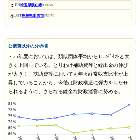
⏬
埼玉県狭山市
DN
#10/50
⚓
島根県出雲市
BOT
#50/50
公債費以外の分析欄
・25年度においては、類似団体平均から11.2ﾎﾟｲﾝﾄと大
きく上回っている。とりわけ補助費等と繰出金の伸び
が大きく、扶助費等においても年々経常収支比率が上
昇していることから、今後は財政構造に弾力をもたせ
られるように、さらなる健全な財政運営に努める。