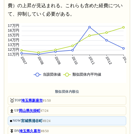
費）の上昇が見込まれる。これらも含めた経費につい
て、抑制していく必要がある。
類似団体内順位
🥇
埼玉県新座市
TOP
#1/50
⏫
岡山県矢掛町
UP
#7/24
●
宮城県涌谷町
NOW
#8/24
⏬
埼玉県久喜市
DN
#8/50