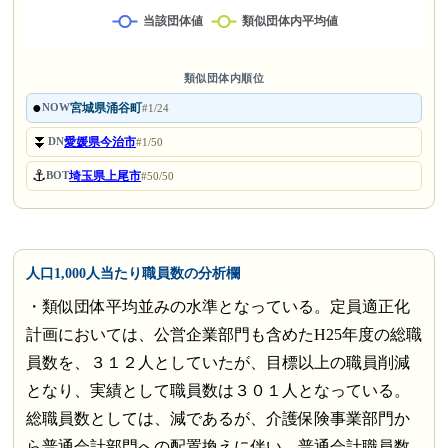
類似団体内順位
●
宮城県涌谷町
NOW
#1/24
⏬
愛媛県今治市
DN
#1/50
⚓
埼玉県上尾市
BOT
#50/50
人口1,000人当たり職員数の分析欄
・類似団体平均並みの水準となっている。定員適正化
計画においては、公営企業部門も含めたH25年度の総職
員数を、３１２人としていたが、目標以上の職員削減
となり、実績として職員数は３０１人となっている。
総職員数としては、減であるが、介護保険事業部門か
ら普通会計部門への配置換えに伴い、普通会計職員数