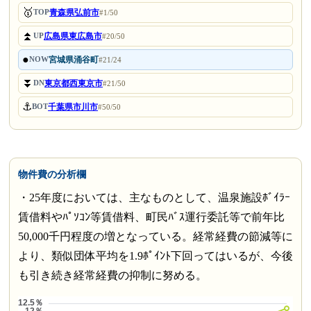
🥇
青森県弘前市
TOP
#1/50
⏫
広島県東広島市
UP
#20/50
●
宮城県涌谷町
NOW
#21/24
⏬
東京都西東京市
DN
#21/50
⚓
千葉県市川市
BOT
#50/50
物件費の分析欄
・25年度においては、主なものとして、温泉施設ﾎﾞｲﾗｰ
賃借料やﾊﾟｿｺﾝ等賃借料、町民ﾊﾞｽ運行委託等で前年比
50,000千円程度の増となっている。経常経費の節減等に
より、類似団体平均を1.9ﾎﾟｲﾝﾄ下回ってはいるが、今後
も引き続き経常経費の抑制に努める。