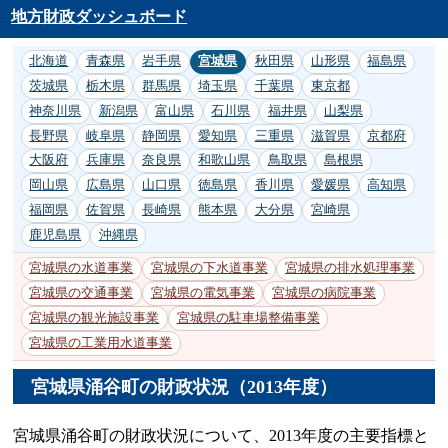
地方財政ダッシュボード
北海道
青森県
岩手県
宮城県
秋田県
山形県
福島県
茨城県
栃木県
群馬県
埼玉県
千葉県
東京都
神奈川県
新潟県
富山県
石川県
福井県
山梨県
長野県
岐阜県
静岡県
愛知県
三重県
滋賀県
京都府
大阪府
兵庫県
奈良県
和歌山県
鳥取県
島根県
岡山県
広島県
山口県
徳島県
香川県
愛媛県
高知県
福岡県
佐賀県
長崎県
熊本県
大分県
宮崎県
鹿児島県
沖縄県
宮城県の水道事業
宮城県の下水道事業
宮城県の排水処理事業
宮城県の交通事業
宮城県の電気事業
宮城県の病院事業
宮城県の観光施設事業
宮城県の駐車場整備事業
宮城県の工業用水道事業
宮城県涌谷町の財政状況（2013年度）
宮城県涌谷町の財政状況について、2013年度の主要指標と