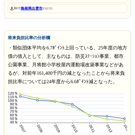
⚓
島根県出雲市
BOT
#50/50
将来負担比率の分析欄
・類似団体平均を6.7ﾎﾟｲﾝﾄ上回っている。25年度の地方
債の借入として、主なものは、防災ｽﾃｰｼｮﾝ事業、都市
公園事業、月将館小学校屋内運動場改築事業などがあ
るが、対前年161,400千円の減となったことから将来負
担比率については24年度から6.6ﾎﾟｲﾝﾄ減となった。