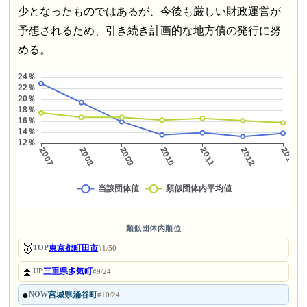
少となったものではあるが、今後も厳しい財政運営が
予想されるため、引き続き計画的な地方債の発行に努
める。
類似団体内順位
🥇
東京都町田市
TOP
#1/50
⏫
三重県多気町
UP
#9/24
●
宮城県涌谷町
NOW
#10/24