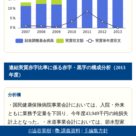
連結実質赤字比率に係る赤字・黒字の構成分析（2013
年度）
分析欄
・国民健康保険病院事業会計においては、入院・外来
ともに業務予定量を下回り、今年度43,949千円の純損失
計上となった。・水道事業会計においては、節水型家
電の普及等に伴い給水収益が伸び悩み、総収益が前年
©澁谷英樹
|
📚 講義資料
|
🖇編集方針