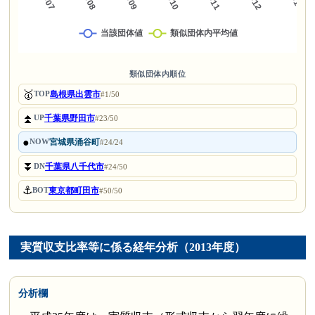
類似団体内順位
🥇
島根県出雲市
TOP
#1/50
⏫
千葉県野田市
UP
#23/50
●
宮城県涌谷町
NOW
#24/24
⏬
千葉県八千代市
DN
#24/50
⚓
東京都町田市
BOT
#50/50
実質収支比率等に係る経年分析（2013年度）
分析欄