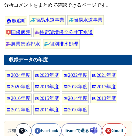
分析コメントをまとめて確認できるページです。
簡易水道事業
簡易水道事業
🏠
鹿追町
国保病院
特定環境保全公共下水道
農業集落排水
個別排水処理
収録データの年度
📅
2024年度
📅
2023年度
📅
2022年度
📅
2021年度
📅
2020年度
📅
2019年度
📅
2018年度
📅
2017年度
📅
2016年度
📅
2015年度
📅
2014年度
📅
2013年度
📅
2012年度
📅
2011年度
📅
2010年度
X
Facebook
Teamsで送る
Gmail
共有
X
f
✉