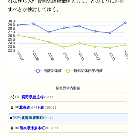
れながら人件費関係経費全体として、どのように抑制
すべきか検討してゆく。
類似団体内順位
🥇
長野県豊丘村
TOP
#1/111
⏫
北海道えりも町
UP
#99/111
●
北海道鹿追町
NOW
#99/111
⏬
熊本県津奈木町
DN
#101/111