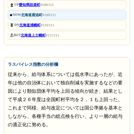
⏫
愛知県設楽町
UP
#108/111
●
北海道鹿追町
NOW
#109/111
⏬
北海道浦幌町
DN
#110/111
⚓
北海道上士幌町
BOT
#111/111
ラスパイレス指数の分析欄
従来から、給与体系については低水準にあったが、近
年は他の自治体において独自削減を実施するなどの要
因により類似団体平均を上回る傾向が続き、結果とし
て平成２６年度は全国町村平均を２．１も上回った。
これまで同様、給与改定については国公準拠を基本と
しながら、各種手当の総点検を行い、より一層の給与
の適正化に努める。