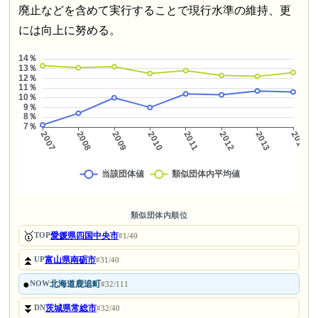
廃止などを含めて実行することで現行水準の維持、更
には向上に努める。
類似団体内順位
🥇
愛媛県四国中央市
TOP
#1/40
⏫
富山県南砺市
UP
#31/40
●
北海道鹿追町
NOW
#32/111
⏬
茨城県常総市
DN
#32/40