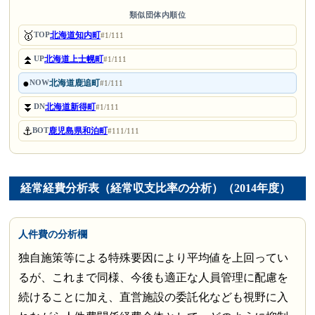
類似団体内順位
🥇
北海道知内町
TOP
#1/111
⏫
北海道上士幌町
UP
#1/111
●
北海道鹿追町
NOW
#1/111
⏬
北海道新得町
DN
#1/111
⚓
鹿児島県和泊町
BOT
#111/111
経常経費分析表（経常収支比率の分析）（2014年度）
人件費の分析欄
独自施策等による特殊要因により平均値を上回ってい
るが、これまで同様、今後も適正な人員管理に配慮を
続けることに加え、直営施設の委託化なども視野に入