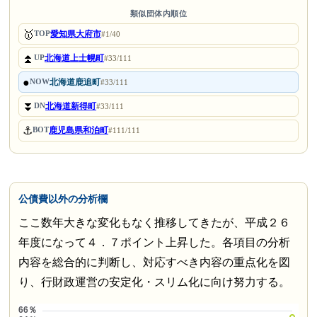
類似団体内順位
🥇
愛知県大府市
TOP
#1/40
⏫
北海道上士幌町
UP
#33/111
●
北海道鹿追町
NOW
#33/111
⏬
北海道新得町
DN
#33/111
⚓
鹿児島県和泊町
BOT
#111/111
公債費以外の分析欄
ここ数年大きな変化もなく推移してきたが、平成２６
年度になって４．７ポイント上昇した。各項目の分析
内容を総合的に判断し、対応すべき内容の重点化を図
り、行財政運営の安定化・スリム化に向け努力する。