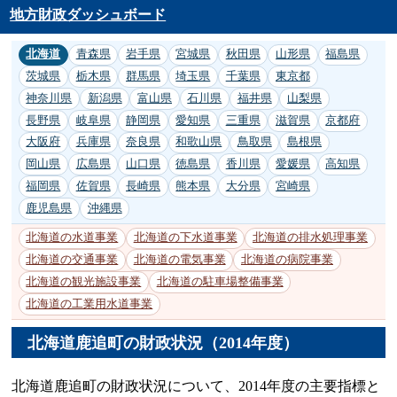
地方財政ダッシュボード
北海道
青森県
岩手県
宮城県
秋田県
山形県
福島県
茨城県
栃木県
群馬県
埼玉県
千葉県
東京都
神奈川県
新潟県
富山県
石川県
福井県
山梨県
長野県
岐阜県
静岡県
愛知県
三重県
滋賀県
京都府
大阪府
兵庫県
奈良県
和歌山県
鳥取県
島根県
岡山県
広島県
山口県
徳島県
香川県
愛媛県
高知県
福岡県
佐賀県
長崎県
熊本県
大分県
宮崎県
鹿児島県
沖縄県
北海道の水道事業
北海道の下水道事業
北海道の排水処理事業
北海道の交通事業
北海道の電気事業
北海道の病院事業
北海道の観光施設事業
北海道の駐車場整備事業
北海道の工業用水道事業
北海道鹿追町の財政状況（2014年度）
北海道鹿追町の財政状況について、2014年度の主要指標と