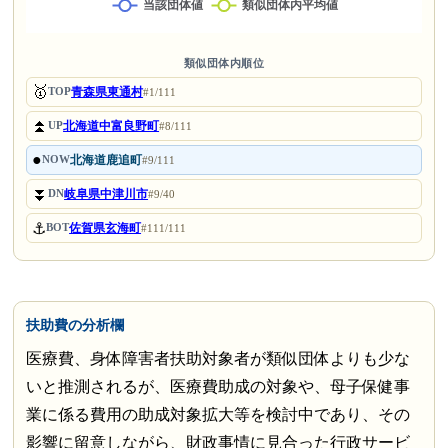
類似団体内順位
🥇
青森県東通村
TOP
#1/111
⏫
北海道中富良野町
UP
#8/111
●
北海道鹿追町
NOW
#9/111
⏬
岐阜県中津川市
DN
#9/40
⚓
佐賀県玄海町
BOT
#111/111
扶助費の分析欄
医療費、身体障害者扶助対象者が類似団体よりも少な
いと推測されるが、医療費助成の対象や、母子保健事
業に係る費用の助成対象拡大等を検討中であり、その
影響に留意しながら、財政事情に見合った行政サービ