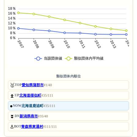
類似団体内順位
🥇
愛知県蒲郡市
TOP
#1/40
⏫
北海道様似町
UP
#35/111
●
北海道鹿追町
NOW
#35/111
⏬
新潟県燕市
DN
#35/40
⚓
青森県東通村
BOT
#111/111