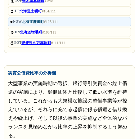
🥇
栃木県真岡市
TOP
#1/40
⏫
北海道士幌町
UP
#104/111
●
北海道鹿追町
NOW
#105/111
⏬
北海道増毛町
DN
#106/111
⚓
愛媛県久万高原町
BOT
#111/111
実質公債費比率の分析欄
大型事業の実施時期の選択、銀行等引受資金の繰上償
還の実施により、類似団体と比較して低い水準を維持
している。これからも大規模な施設の整備事業等が控
えているが、それらに充てる起債に係る償還と借り換
えや繰上げ、そして以後の事業の実施など全体的なバ
ランスを見極めながら比率の上昇を抑制するよう努め
る。