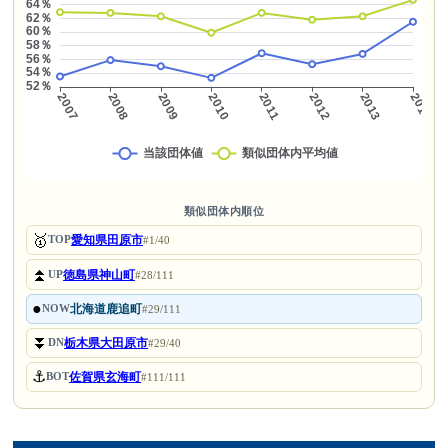
類似団体内順位
🥇
愛知県田原市
TOP
#1/40
⏫
徳島県神山町
UP
#28/111
●
北海道鹿追町
NOW
#29/111
⏬
栃木県大田原市
DN
#29/40
⚓
佐賀県玄海町
BOT
#111/111