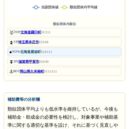
類似団体内順位
🥇
北海道羅臼町
TOP
#1/111
⏫
埼玉県本庄市
UP
#23/40
●
北海道鹿追町
NOW
#24/111
⏬
滋賀県甲賀市
DN
#24/40
⚓
岡山県久米南町
BOT
#111/111
補助費等の分析欄
類似団体平均よりも低水準を維持しているが、今後も
補助金・助成金の必要性を検討し、対象事業や補助基
準に関する適切な基準を設け、それに基づく見直しや