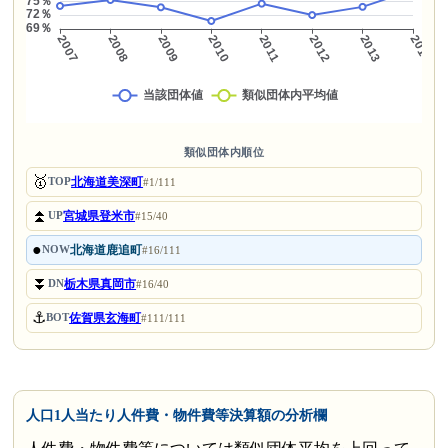
類似団体内順位
🥇
北海道美深町
TOP
#1/111
⏫
宮城県登米市
UP
#15/40
●
北海道鹿追町
NOW
#16/111
⏬
栃木県真岡市
DN
#16/40
⚓
佐賀県玄海町
BOT
#111/111
人口1人当たり人件費・物件費等決算額の分析欄