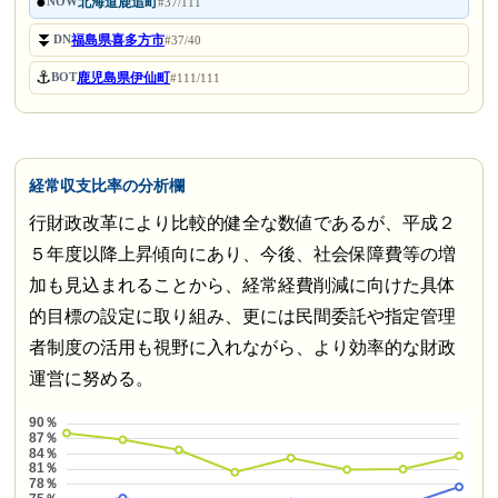
●
北海道鹿追町
NOW
#37/111
⏬
福島県喜多方市
DN
#37/40
⚓
鹿児島県伊仙町
BOT
#111/111
経常収支比率の分析欄
行財政改革により比較的健全な数値であるが、平成２
５年度以降上昇傾向にあり、今後、社会保障費等の増
加も見込まれることから、経常経費削減に向けた具体
的目標の設定に取り組み、更には民間委託や指定管理
者制度の活用も視野に入れながら、より効率的な財政
運営に努める。