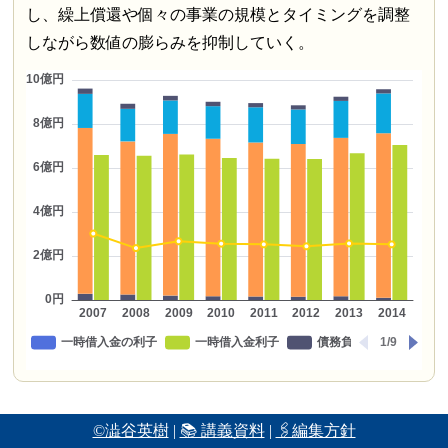
し、繰上償還や個々の事業の規模とタイミングを調整
しながら数値の膨らみを抑制していく。
将来負担比率（分子）の構造（2014年度）
©澁谷英樹
|
📚 講義資料
|
🖇編集方針