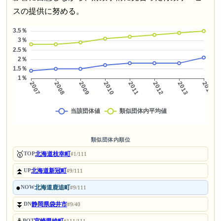
スの提供に努める。
類似団体内順位
🥇
北海道枝幸町
TOP
#1/111
⏫
北海道新冠町
UP
#9/111
●
北海道鹿追町
NOW
#9/111
⏬
静岡県袋井市
DN
#9/40
BOT