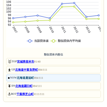
類似団体内順位
🥇
宮城県登米市
TOP
#1/40
⏫
北海道中富良野町
UP
#84/111
●
北海道鹿追町
NOW
#84/111
⏬
北海道羅臼町
DN
#84/111
⚓
千葉県芝山町
BOT
#111/111