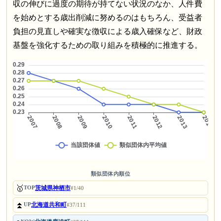
収の伸びに過度の期待が持てない状況のなか、人件費
を始めとする歳出削減に努めるのはもちろん、受益者
負担の見直しや確実な徴収による歳入確保など、財政
基盤を強化するための取り組みを積極的に推進する。
類似団体内順位
🥇
茨城県神栖市
TOP
#1/40
⏫
北海道共和町
UP
#37/111