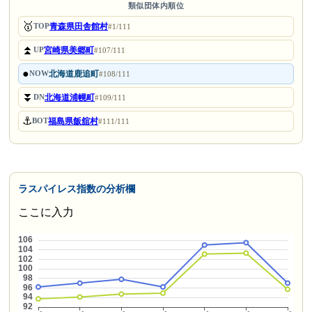
類似団体内順位
🥇
青森県田舎館村
TOP
#1/111
⏫
宮崎県美郷町
UP
#107/111
●
北海道鹿追町
NOW
#108/111
⏬
北海道浦幌町
DN
#109/111
⚓
福島県飯舘村
BOT
#111/111
ラスパイレス指数の分析欄
ここに入力