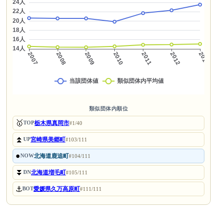
類似団体内順位
🥇
栃木県真岡市
TOP
#1/40
⏫
宮崎県美郷町
UP
#103/111
●
北海道鹿追町
NOW
#104/111
⏬
北海道増毛町
DN
#105/111
⚓
愛媛県久万高原町
BOT
#111/111