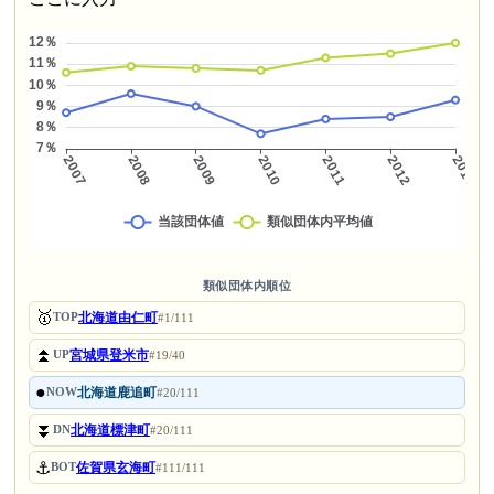
類似団体内順位
🥇
北海道由仁町
TOP
#1/111
⏫
宮城県登米市
UP
#19/40
●
北海道鹿追町
NOW
#20/111
⏬
北海道標津町
DN
#20/111
⚓
佐賀県玄海町
BOT
#111/111