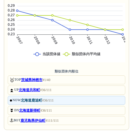
類似団体内順位
🥇
茨城県神栖市
TOP
#1/40
⏫
北海道共和町
UP
#36/111
●
北海道鹿追町
NOW
#36/111
⏬
北海道新得町
DN
#36/111
⚓
鹿児島県伊仙町
BOT
#111/111