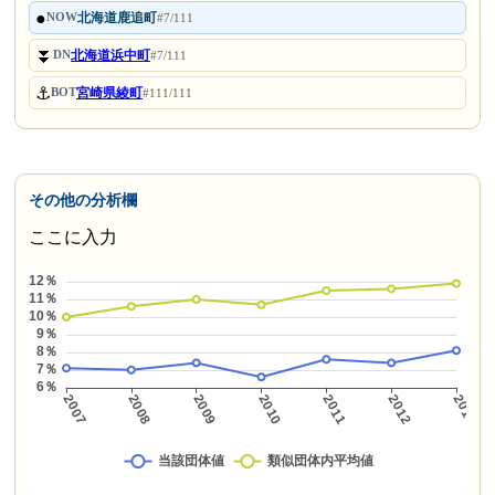
●
北海道鹿追町
NOW
#7/111
⏬
北海道浜中町
DN
#7/111
⚓
宮崎県綾町
BOT
#111/111
その他の分析欄
ここに入力