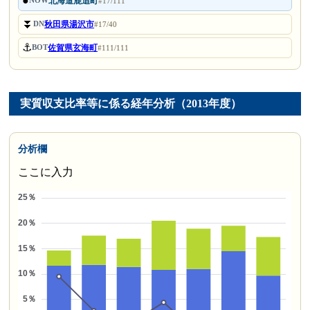
●
北海道鹿追町
NOW
#17/111
⏬
秋田県湯沢市
DN
#17/40
⚓
佐賀県玄海町
BOT
#111/111
実質収支比率等に係る経年分析（2013年度）
分析欄
ここに入力