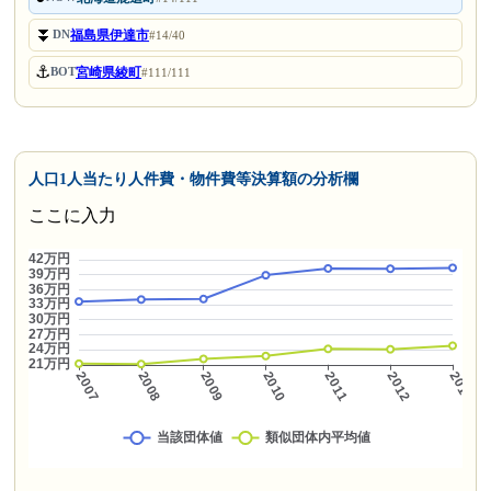
⏬
福島県伊達市
DN
#14/40
⚓
宮崎県綾町
BOT
#111/111
人口1人当たり人件費・物件費等決算額の分析欄
ここに入力