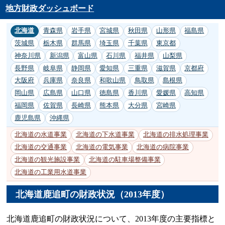
地方財政ダッシュボード
北海道
青森県
岩手県
宮城県
秋田県
山形県
福島県
茨城県
栃木県
群馬県
埼玉県
千葉県
東京都
神奈川県
新潟県
富山県
石川県
福井県
山梨県
長野県
岐阜県
静岡県
愛知県
三重県
滋賀県
京都府
大阪府
兵庫県
奈良県
和歌山県
鳥取県
島根県
岡山県
広島県
山口県
徳島県
香川県
愛媛県
高知県
福岡県
佐賀県
長崎県
熊本県
大分県
宮崎県
鹿児島県
沖縄県
北海道の水道事業
北海道の下水道事業
北海道の排水処理事業
北海道の交通事業
北海道の電気事業
北海道の病院事業
北海道の観光施設事業
北海道の駐車場整備事業
北海道の工業用水道事業
北海道鹿追町の財政状況（2013年度）
北海道鹿追町の財政状況について、2013年度の主要指標と