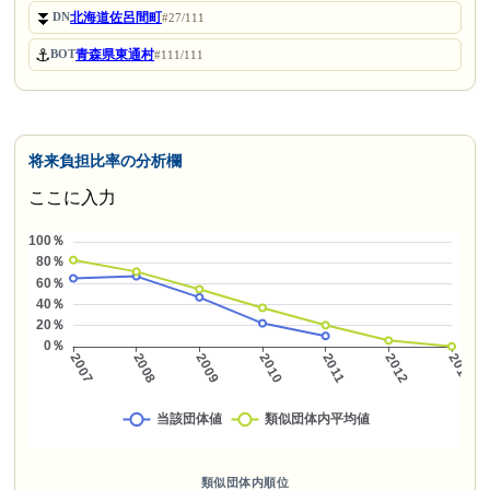
⏬
北海道佐呂間町
DN
#27/111
⚓
青森県東通村
BOT
#111/111
将来負担比率の分析欄
ここに入力
類似団体内順位