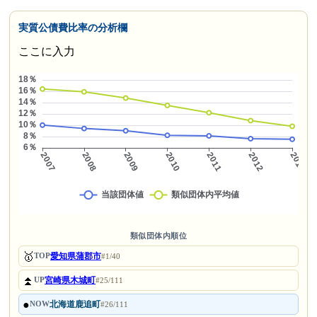
実質公債費比率の分析欄
ここに入力
類似団体内順位
🥇
愛知県蒲郡市
TOP
#1/40
⏫
宮崎県木城町
UP
#25/111
●
北海道鹿追町
NOW
#26/111