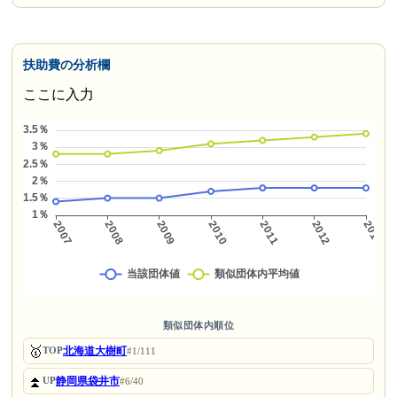
扶助費の分析欄
ここに入力
類似団体内順位
🥇
北海道大樹町
TOP
#1/111
⏫
静岡県袋井市
UP
#6/40