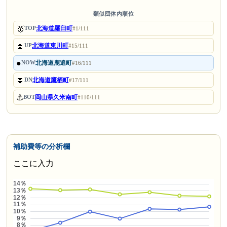
類似団体内順位
🥇
北海道羅臼町
TOP
#1/111
⏫
北海道東川町
UP
#15/111
●
北海道鹿追町
NOW
#16/111
⏬
北海道鷹栖町
DN
#17/111
⚓
岡山県久米南町
BOT
#110/111
補助費等の分析欄
ここに入力