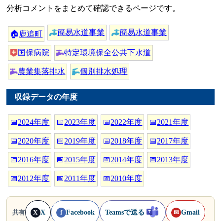
分析コメントをまとめて確認できるページです。
簡易水道事業
簡易水道事業
🏠
鹿追町
国保病院
特定環境保全公共下水道
農業集落排水
個別排水処理
収録データの年度
📅
2024年度
📅
2023年度
📅
2022年度
📅
2021年度
📅
2020年度
📅
2019年度
📅
2018年度
📅
2017年度
📅
2016年度
📅
2015年度
📅
2014年度
📅
2013年度
📅
2012年度
📅
2011年度
📅
2010年度
X
Facebook
Teamsで送る
Gmail
共有
X
f
✉