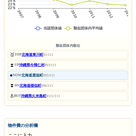
類似団体内順位
🥇
北海道東川町
TOP
#1/111
⏫
沖縄県今帰仁村
UP
#93/111
●
北海道鹿追町
NOW
#95/111
⏬
北海道様似町
DN
#96/111
⚓
沖縄県久米島町
BOT
#111/111
物件費の分析欄
ここに入力