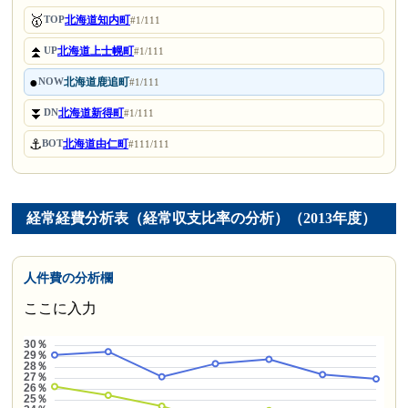
🥇
北海道知内町
TOP
#1/111
⏫
北海道上士幌町
UP
#1/111
●
北海道鹿追町
NOW
#1/111
⏬
北海道新得町
DN
#1/111
⚓
北海道由仁町
BOT
#111/111
経常経費分析表（経常収支比率の分析）（2013年度）
人件費の分析欄
ここに入力