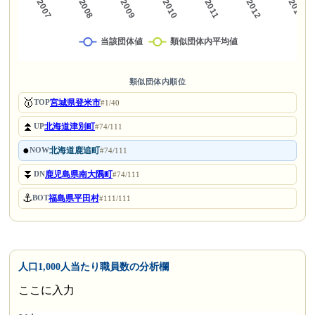
類似団体内順位
🥇
宮城県登米市
TOP
#1/40
⏫
北海道津別町
UP
#74/111
●
北海道鹿追町
NOW
#74/111
⏬
鹿児島県南大隅町
DN
#74/111
⚓
福島県平田村
BOT
#111/111
人口1,000人当たり職員数の分析欄
ここに入力