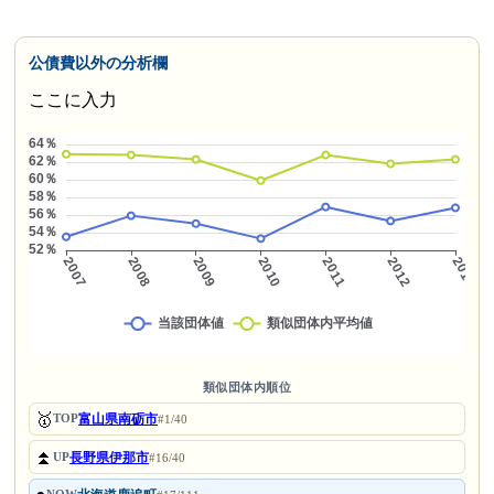
公債費以外の分析欄
ここに入力
類似団体内順位
🥇
富山県南砺市
TOP
#1/40
⏫
長野県伊那市
UP
#16/40