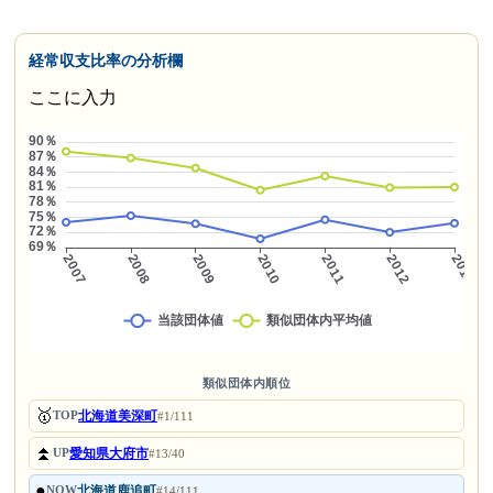
経常収支比率の分析欄
ここに入力
類似団体内順位
🥇
北海道美深町
TOP
#1/111
⏫
愛知県大府市
UP
#13/40
●
北海道鹿追町
NOW
#14/111