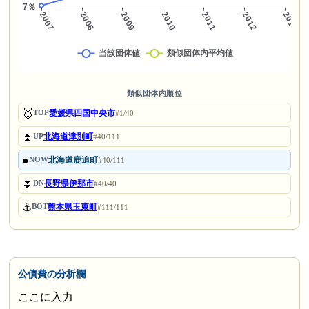
類似団体内順位
🥇
愛媛県四国中央市
TOP
#1/40
⏫
北海道津別町
UP
#40/111
●
北海道鹿追町
NOW
#40/111
⏬
長野県伊那市
DN
#40/40
⚓
熊本県玉東町
BOT
#111/111
公債費の分析欄
ここに入力