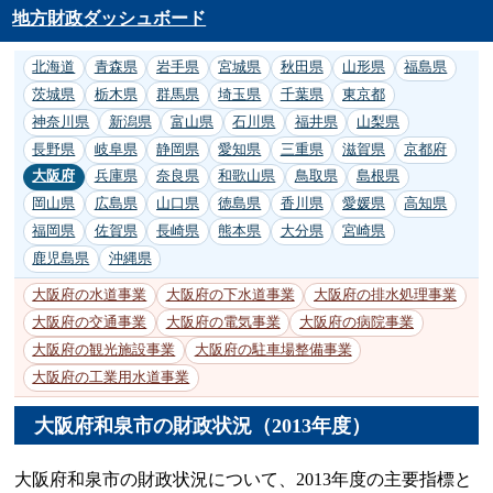
地方財政ダッシュボード
北海道
青森県
岩手県
宮城県
秋田県
山形県
福島県
茨城県
栃木県
群馬県
埼玉県
千葉県
東京都
神奈川県
新潟県
富山県
石川県
福井県
山梨県
長野県
岐阜県
静岡県
愛知県
三重県
滋賀県
京都府
大阪府
兵庫県
奈良県
和歌山県
鳥取県
島根県
岡山県
広島県
山口県
徳島県
香川県
愛媛県
高知県
福岡県
佐賀県
長崎県
熊本県
大分県
宮崎県
鹿児島県
沖縄県
大阪府の水道事業
大阪府の下水道事業
大阪府の排水処理事業
大阪府の交通事業
大阪府の電気事業
大阪府の病院事業
大阪府の観光施設事業
大阪府の駐車場整備事業
大阪府の工業用水道事業
大阪府和泉市の財政状況（2013年度）
大阪府和泉市の財政状況について、2013年度の主要指標と