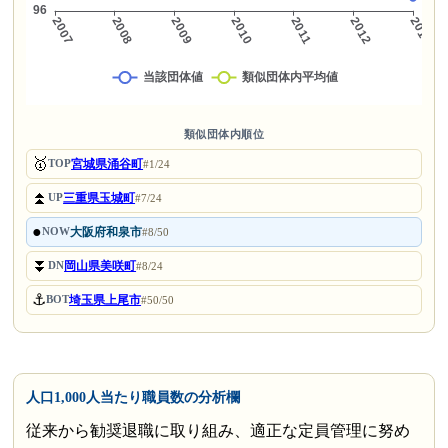
類似団体内順位
🥇
宮城県涌谷町
TOP
#1/24
⏫
三重県玉城町
UP
#7/24
●
大阪府和泉市
NOW
#8/50
⏬
岡山県美咲町
DN
#8/24
⚓
埼玉県上尾市
BOT
#50/50
人口1,000人当たり職員数の分析欄
従来から勧奨退職に取り組み、適正な定員管理に努め