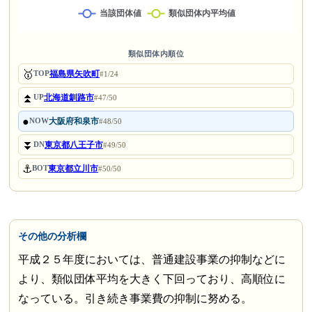
類似団体内順位
🥇
福島県矢吹町
TOP
#1/24
⏫
北海道釧路市
UP
#47/50
●
大阪府和泉市
NOW
#48/50
⏬
東京都八王子市
DN
#49/50
⚓
東京都立川市
BOT
#50/50
その他の分析欄
平成２５年度においては、普通建設事業の抑制などに
より、類似団体平均を大きく下回っており、高順位に
なっている。引き続き事業費の抑制に努める。