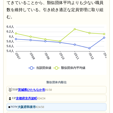
てきていることから、類似団体平均よりも少ない職員
数を維持している。引き続き適正な定員管理に取り組
む。
類似団体内順位
🥇
茨城県ひたちなか市
TOP
#1/50
⏫
京都府京丹波町
UP
#24/24
●
大阪府和泉市
NOW
#24/50