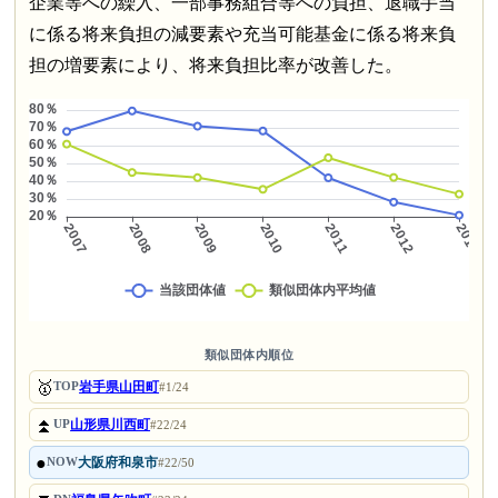
企業等への繰入、一部事務組合等への負担、退職手当
に係る将来負担の減要素や充当可能基金に係る将来負
担の増要素により、将来負担比率が改善した。
類似団体内順位
🥇
岩手県山田町
TOP
#1/24
⏫
山形県川西町
UP
#22/24
●
大阪府和泉市
NOW
#22/50