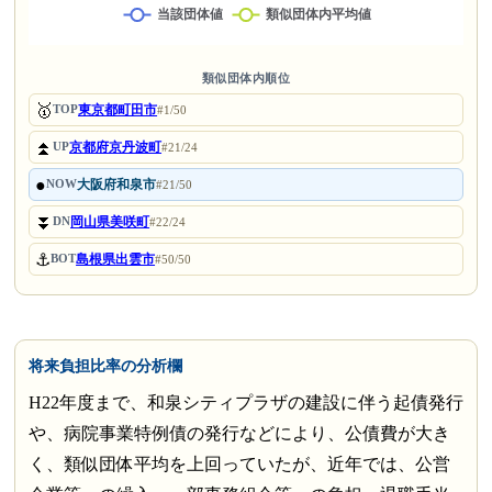
類似団体内順位
🥇
東京都町田市
TOP
#1/50
⏫
京都府京丹波町
UP
#21/24
●
大阪府和泉市
NOW
#21/50
⏬
岡山県美咲町
DN
#22/24
⚓
島根県出雲市
BOT
#50/50
将来負担比率の分析欄
H22年度まで、和泉シティプラザの建設に伴う起債発行
や、病院事業特例債の発行などにより、公債費が大き
く、類似団体平均を上回っていたが、近年では、公営