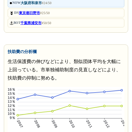
●
大阪府和泉市
NOW
#24/50
⏬
東京都日野市
DN
#25/50
⚓
千葉県浦安市
BOT
#50/50
扶助費の分析欄
生活保護費の伸びなどにより、類似団体平均を大幅に
上回っている。市単独補助制度の見直しなどにより、
扶助費の抑制に努める。