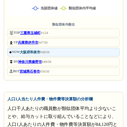
類似団体内順位
🥇
三重県玉城町
TOP
#1/24
⏫
兵庫県伊丹市
UP
#47/50
●
大阪府和泉市
NOW
#48/50
⏬
神奈川県秦野市
DN
#49/50
⚓
宮城県石巻市
BOT
#50/50
人口1人当たり人件費・物件費等決算額の分析欄
人口千人あたりの職員数が類似団体平均より少ないこ
とや、給与カットに取り組んでいることなどにより、
人口1人あたりの人件費・物件費等決算額が84,120円と