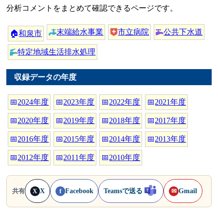
分析コメントをまとめて確認できるページです。
末端給水事業
市立病院
公共下水道
🏠
和泉市
特定地域生活排水処理
収録データの年度
📅
2024年度
📅
2023年度
📅
2022年度
📅
2021年度
📅
2020年度
📅
2019年度
📅
2018年度
📅
2017年度
📅
2016年度
📅
2015年度
📅
2014年度
📅
2013年度
📅
2012年度
📅
2011年度
📅
2010年度
X
Facebook
Teamsで送る
Gmail
共有
X
f
✉