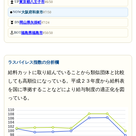
⏫
東京都八王子市
UP
#6/50
●
大阪府和泉市
NOW
#7/50
⏬
岡山県矢掛町
DN
#7/24
⚓
福島県福島市
BOT
#50/50
ラスパイレス指数の分析欄
給料カットに取り組んでいることから類似団体と比較
しても高順位になっている。平成２３年度から給料表
を国に準拠することなどにより給与制度の適正化を図
っている。