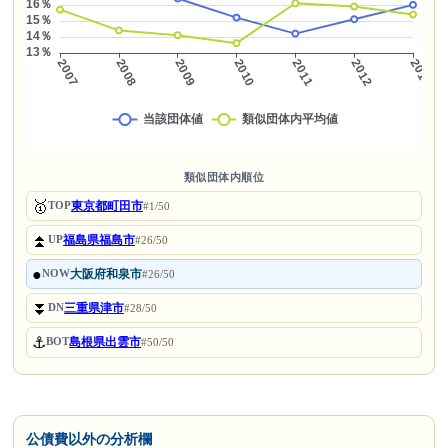
類似団体内順位
🥇
東京都町田市
TOP
#1/50
⏫
福島県福島市
UP
#26/50
●
大阪府和泉市
NOW
#26/50
⏬
三重県津市
DN
#28/50
⚓
島根県出雲市
BOT
#50/50
公債費以外の分析欄