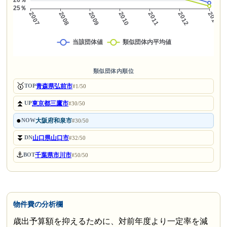
類似団体内順位
🥇
青森県弘前市
TOP
#1/50
⏫
東京都三鷹市
UP
#30/50
●
大阪府和泉市
NOW
#30/50
⏬
山口県山口市
DN
#32/50
⚓
千葉県市川市
BOT
#50/50
物件費の分析欄
歳出予算額を抑えるために、対前年度より一定率を減