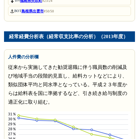
⏬
福島県矢吹町
DN
#23/24
⚓
島根県出雲市
BOT
#50/50
経常経費分析表（経常収支比率の分析）（2013年度）
人件費の分析欄
従来から実施してきた勧奨退職に伴う職員数の削減及
び地域手当の段階的見直し、給料カットなどにより、
類似団体平均と同水準となっている。平成２３年度か
らは給料表を国に準拠するなど、引き続き給与制度の
適正化に取り組む。