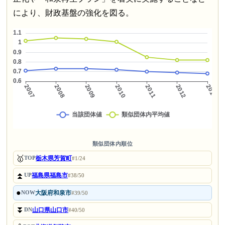
により、財政基盤の強化を図る。
類似団体内順位
🥇
栃木県芳賀町
TOP
#1/24
⏫
福島県福島市
UP
#38/50
●
大阪府和泉市
NOW
#39/50
⏬
山口県山口市
DN
#40/50