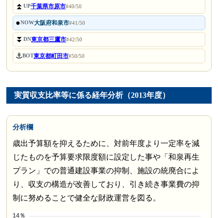
⏫
千葉県市原市
UP
#40/50
●
大阪府和泉市
NOW
#41/50
⏬
東京都三鷹市
DN
#42/50
⚓
東京都町田市
BOT
#50/50
実質収支比率等に係る経年分析（2013年度）
分析欄
歳出予算額を抑えるために、対前年度より一定率を減
じたものを予算要求限度額に設定した事や「和泉再生
プラン」での普通建設事業の抑制、施設の統廃合によ
り、収支の構造が改善しており、引き続き事業費の抑
制に努めることで健全な財政運営を図る。