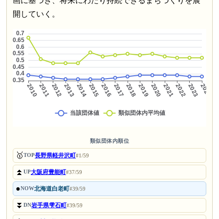
画に基づき、将来にわたり持続できるまちづくりを展
開していく。
類似団体内順位
🥇
長野県軽井沢町
TOP
#1/59
⏫
大阪府豊能町
UP
#37/59
●
北海道白老町
NOW
#39/59
⏬
岩手県雫石町
DN
#39/59