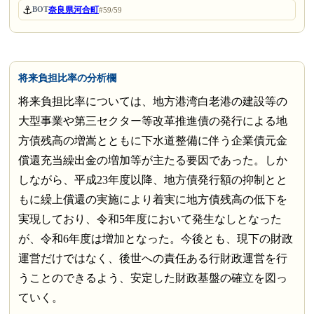
⚓
奈良県河合町
BOT
#59/59
将来負担比率の分析欄
将来負担比率については、地方港湾白老港の建設等の
大型事業や第三セクター等改革推進債の発行による地
方債残高の増嵩とともに下水道整備に伴う企業債元金
償還充当繰出金の増加等が主たる要因であった。しか
しながら、平成23年度以降、地方債発行額の抑制とと
もに繰上償還の実施により着実に地方債残高の低下を
実現しており、令和5年度において発生なしとなった
が、令和6年度は増加となった。今後とも、現下の財政
運営だけではなく、後世への責任ある行財政運営を行
うことのできるよう、安定した財政基盤の確立を図っ
ていく。