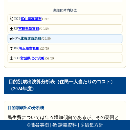
類似団体内順位
🥇
富山県高岡市
TOP
#1/16
⏫
宮崎県新富町
UP
#20/59
●
北海道白老町
NOW
#22/59
⏬
埼玉県吉見町
DN
#23/59
⚓
宮城県七ケ浜町
BOT
#59/59
目的別歳出決算分析表（住民一人当たりのコスト）
（2024年度）
目的別歳出の分析欄
民生費については年々増加傾向であるが、その要因と
©澁谷英樹
|
📚 講義資料
|
🖇編集方針
して、各種社会保障経費が増加しており、今後も増加