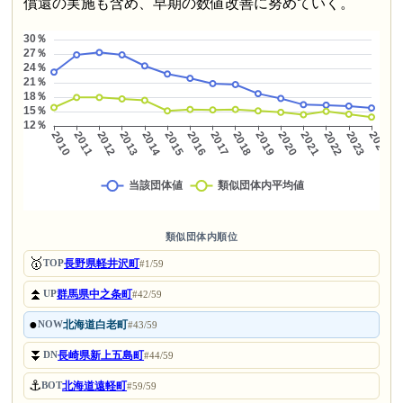
償還の実施も含め、早期の数値改善に努めていく。
類似団体内順位
🥇
長野県軽井沢町
TOP
#1/59
⏫
群馬県中之条町
UP
#42/59
●
北海道白老町
NOW
#43/59
⏬
長崎県新上五島町
DN
#44/59
⚓
北海道遠軽町
BOT
#59/59