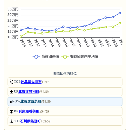
類似団体内順位
🥇
岐阜県大垣市
TOP
#1/16
⏫
北海道当別町
UP
#52/59
●
北海道白老町
NOW
#53/59
⏬
兵庫県香美町
DN
#54/59
⚓
石川県能登町
BOT
#59/59