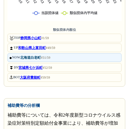
類似団体内順位
🥇
静岡県小山町
TOP
#1/59
⏫
和歌山県上富田町
UP
#49/59
●
北海道白老町
NOW
#51/59
⏬
宮城県七ケ浜町
DN
#52/59
⚓
大阪府豊能町
BOT
#59/59
補助費等の分析欄
補助費等については、令和2年度新型コロナウイルス感
染症対策特別定額給付金事業により、補助費等が増加