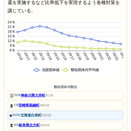
還を実施するなど比率低下を実現するよう各種対策を
講じている。
類似団体内順位
🥇
神奈川県大井町
TOP
#1/59
⏫
宮崎県高鍋町
UP
#48/59
●
北海道白老町
NOW
#50/59
⏬
岐阜県北方町
DN
#50/59