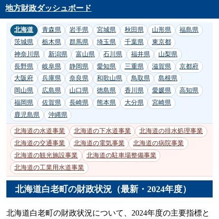
地方財政ダッシュボード
北海道
青森県
岩手県
宮城県
秋田県
山形県
福島県
茨城県
栃木県
群馬県
埼玉県
千葉県
東京都
神奈川県
新潟県
富山県
石川県
福井県
山梨県
長野県
岐阜県
静岡県
愛知県
三重県
滋賀県
京都府
大阪府
兵庫県
奈良県
和歌山県
鳥取県
島根県
岡山県
広島県
山口県
徳島県
香川県
愛媛県
高知県
福岡県
佐賀県
長崎県
熊本県
大分県
宮崎県
鹿児島県
沖縄県
北海道の水道事業
北海道の下水道事業
北海道の排水処理事業
北海道の交通事業
北海道の電気事業
北海道の病院事業
北海道の観光施設事業
北海道の駐車場整備事業
北海道の工業用水道事業
北海道白老町の財政状況（最新・2024年度）
北海道白老町の財政状況について、2024年度の主要指標と