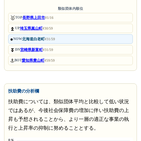
類似団体内順位
🥇
長野県上田市
TOP
#1/16
⏫
埼玉県嵐山町
UP
#30/59
●
北海道白老町
NOW
#31/59
⏬
宮崎県新富町
DN
#31/59
⚓
愛知県豊山町
BOT
#59/59
扶助費の分析欄
扶助費については、類似団体平均と比較して低い状況
ではあるが、今後社会保障費の増加に伴い扶助費の上
昇も予想されることから、より一層の適正な事業の執
行と上昇率の抑制に努めることとする。