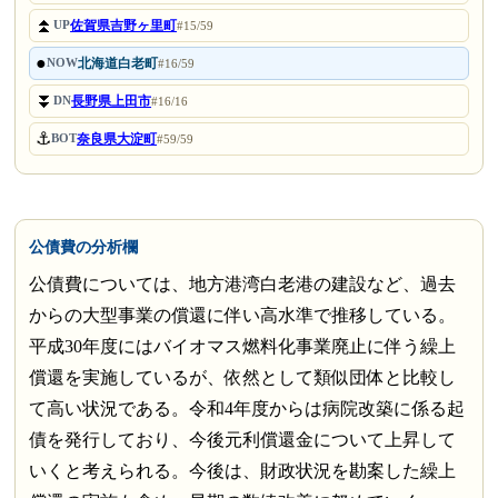
⏫
佐賀県吉野ヶ里町
UP
#15/59
●
北海道白老町
NOW
#16/59
⏬
長野県上田市
DN
#16/16
⚓
奈良県大淀町
BOT
#59/59
公債費の分析欄
公債費については、地方港湾白老港の建設など、過去
からの大型事業の償還に伴い高水準で推移している。
平成30年度にはバイオマス燃料化事業廃止に伴う繰上
償還を実施しているが、依然として類似団体と比較し
て高い状況である。令和4年度からは病院改築に係る起
債を発行しており、今後元利償還金について上昇して
いくと考えられる。今後は、財政状況を勘案した繰上