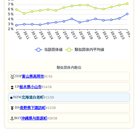
類似団体内順位
🥇
富山県高岡市
TOP
#1/16
⏫
栃木県小山市
UP
#14/16
●
北海道白老町
NOW
#15/59
⏬
長野県下諏訪町
DN
#15/59
⚓
沖縄県与那原町
BOT
#59/59