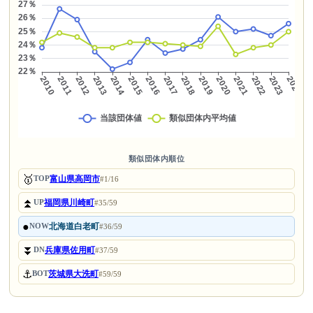
類似団体内順位
🥇
富山県高岡市
TOP
#1/16
⏫
福岡県川崎町
UP
#35/59
●
北海道白老町
NOW
#36/59
⏬
兵庫県佐用町
DN
#37/59
⚓
茨城県大洗町
BOT
#59/59