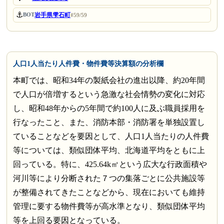
⚓
岩手県雫石町
BOT
#59/59
人口1人当たり人件費・物件費等決算額の分析欄
本町では、昭和34年の製紙会社の進出以降、約20年間
で人口が倍増するという急激な社会情勢の変化に対応
し、昭和48年からの5年間で約100人に及ぶ職員採用を
行なったこと、また、消防本部・消防署を単独設置し
ていることなどを要因として、人口1人当たりの人件費
等については、類似団体平均、北海道平均をともに上
回っている。特に、425.64k㎡という広大な行政面積や
河川等により分断された７つの集落ごとに公共施設等
が整備されてきたことなどから、現在においても維持
管理に要する物件費等が高水準となり、類似団体平均
等を上回る要因となっている。