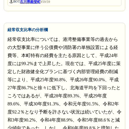
⚓
石川県能登町
BOT
#59/59
経常収支比率の分析欄
経常収支比率については、港湾整備事業等の過去から
の大型事業に伴う公債費や消防署の単独設置による経
費等、本町特有の経費を主たる原因として、平成24年
度には99.2%まで上昇した。現在では、平成25年度に策
定した財政健全化プランに基づく内部管理経費の削減
等により、平成25年度90.8%、平成26年度90.0%、平成
27年度86.7%と徐々に低下し、北海道平均を下回ったと
ころではあるが、平成28年度89.3%、平成29年度
89.6%、平成30年度91.3%、令和元年度91.5%、令和2年
度92.2％となり予断を許さない状況は続いていたが、令
和3年度90.2%、令和4年度88.9%、令和5年度88.6％と減
少傾向であった。しかし、令和6年度89.8％と増加した