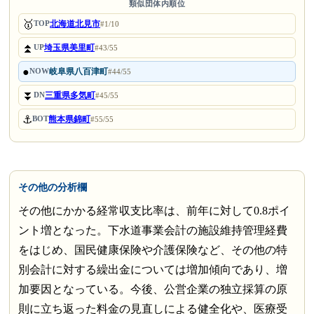
類似団体内順位
🥇
北海道北見市
TOP
#1/10
⏫
埼玉県美里町
UP
#43/55
●
岐阜県八百津町
NOW
#44/55
⏬
三重県多気町
DN
#45/55
⚓
熊本県錦町
BOT
#55/55
その他の分析欄
その他にかかる経常収支比率は、前年に対して0.8ポイ
ント増となった。下水道事業会計の施設維持管理経費
をはじめ、国民健康保険や介護保険など、その他の特
別会計に対する繰出金については増加傾向であり、増
加要因となっている。今後、公営企業の独立採算の原
則に立ち返った料金の見直しによる健全化や、医療受