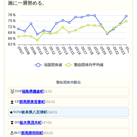
施に一層努める。
類似団体内順位
🥇
福島県棚倉町
TOP
#1/55
⏫
群馬県東吾妻町
UP
#35/55
●
岐阜県八百津町
NOW
#36/55
⏬
栃木県茂木町
DN
#37/55
⚓
群馬県明和町
BOT
#55/55