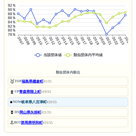
類似団体内順位
🥇
福島県棚倉町
TOP
#1/55
⏫
青森県階上町
UP
#19/55
●
岐阜県八百津町
NOW
#20/55
⏬
岡山県矢掛町
DN
#21/55
⚓
群馬県明和町
BOT
#55/55