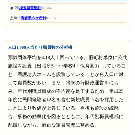
⏬
埼玉県美里町
DN
#26/55
⚓
青森県六ケ所村
BOT
#55/55
人口1,000人当たり職員数の分析欄
類似団体平均を4.18人上回っている。旧町村単位に公共
施設を設置（出張所5・小学校4・保育園3）しているこ
と、養護老人ホームも設置していることから人口に対
して職員数が多い。また、将来の行財政運営をにら
み、年代別職員構成の不均衡を是正するため、平成25
年度に民間経験者12名を含む新規職員17名を採用した
ことにより数値が上昇している。今後も施設の統廃
合、事務の効率化を図るとともに、年代別職員構成に
配慮しながら、適正な定員管理に努める。