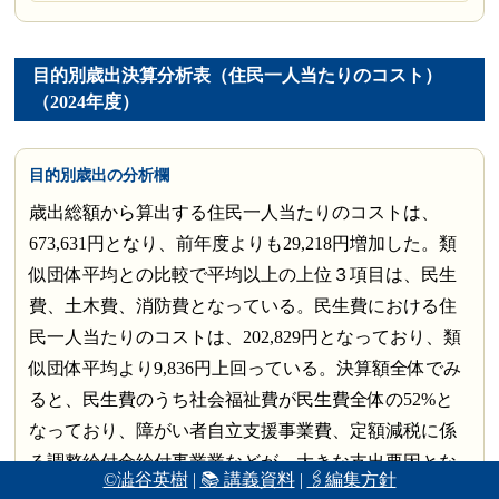
目的別歳出決算分析表（住民一人当たりのコスト）
（2024年度）
目的別歳出の分析欄
歳出総額から算出する住民一人当たりのコストは、
673,631円となり、前年度よりも29,218円増加した。類
似団体平均との比較で平均以上の上位３項目は、民生
費、土木費、消防費となっている。民生費における住
民一人当たりのコストは、202,829円となっており、類
似団体平均より9,836円上回っている。決算額全体でみ
ると、民生費のうち社会福祉費が民生費全体の52%と
なっており、障がい者自立支援事業費、定額減税に係
る調整給付金給付事業業などが、大きな支出要因とな
©澁谷英樹
|
📚 講義資料
|
🖇編集方針
っている。土木費における住民一人当たりのコスト