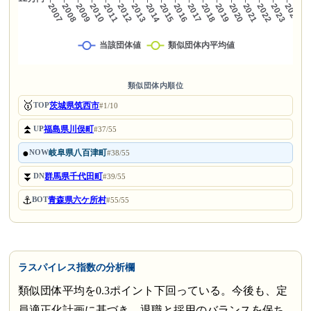
類似団体内順位
🥇
茨城県筑西市
TOP
#1/10
⏫
福島県川俣町
UP
#37/55
●
岐阜県八百津町
NOW
#38/55
⏬
群馬県千代田町
DN
#39/55
⚓
青森県六ケ所村
BOT
#55/55
ラスパイレス指数の分析欄
類似団体平均を0.3ポイント下回っている。今後も、定
員適正化計画に基づき、退職と採用のバランスを保ち