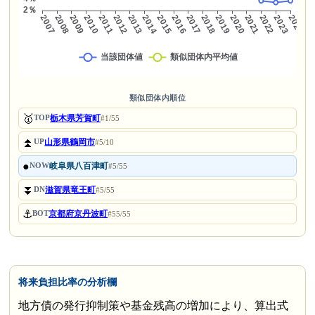
類似団体内順位
🥇
栃木県芳賀町
TOP
#1/55
⏫
山形県鶴岡市
UP
#5/10
●
岐阜県八百津町
NOW
#5/55
⏬
滋賀県竜王町
DN
#5/55
⚓
京都府京丹波町
BOT
#55/55
将来負担比率の分析欄
地方債の発行抑制策や基金残高の増加により、算出式