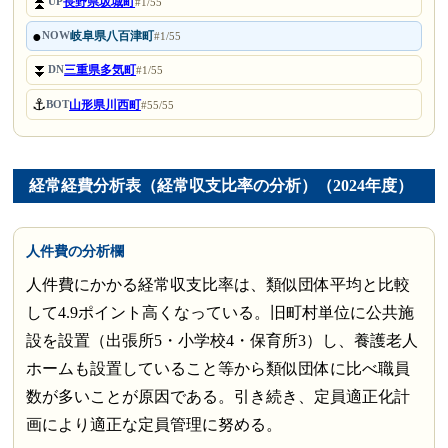
⏫
長野県坂城町
UP
#1/55
●
岐阜県八百津町
NOW
#1/55
⏬
三重県多気町
DN
#1/55
⚓
山形県川西町
BOT
#55/55
経常経費分析表（経常収支比率の分析）（2024年度）
人件費の分析欄
人件費にかかる経常収支比率は、類似団体平均と比較
して4.9ポイント高くなっている。旧町村単位に公共施
設を設置（出張所5・小学校4・保育所3）し、養護老人
ホームも設置していること等から類似団体に比べ職員
数が多いことが原因である。引き続き、定員適正化計
画により適正な定員管理に努める。