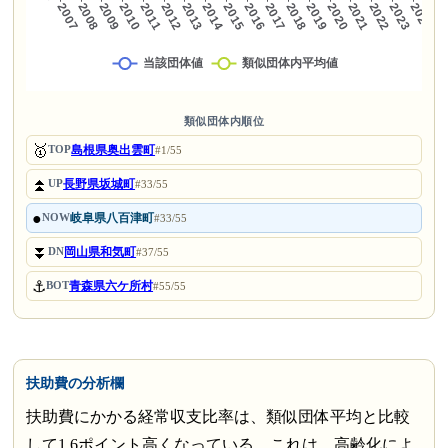
類似団体内順位
🥇
島根県奥出雲町
TOP
#1/55
⏫
長野県坂城町
UP
#33/55
●
岐阜県八百津町
NOW
#33/55
⏬
岡山県和気町
DN
#37/55
⚓
青森県六ケ所村
BOT
#55/55
扶助費の分析欄
扶助費にかかる経常収支比率は、類似団体平均と比較
して1.6ポイント高くなっている。これは、高齢化によ