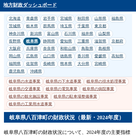
地方財政ダッシュボード
北海道
青森県
岩手県
宮城県
秋田県
山形県
福島県
茨城県
栃木県
群馬県
埼玉県
千葉県
東京都
神奈川県
新潟県
富山県
石川県
福井県
山梨県
長野県
岐阜県
静岡県
愛知県
三重県
滋賀県
京都府
大阪府
兵庫県
奈良県
和歌山県
鳥取県
島根県
岡山県
広島県
山口県
徳島県
香川県
愛媛県
高知県
福岡県
佐賀県
長崎県
熊本県
大分県
宮崎県
鹿児島県
沖縄県
岐阜県の水道事業
岐阜県の下水道事業
岐阜県の排水処理事業
岐阜県の交通事業
岐阜県の電気事業
岐阜県の病院事業
岐阜県の観光施設事業
岐阜県の駐車場整備事業
岐阜県の工業用水道事業
岐阜県八百津町の財政状況（最新・2024年度）
岐阜県八百津町の財政状況について、2024年度の主要指標