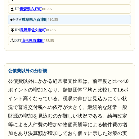
⏫
青森県六戸町
UP
#10/55
●
岐阜県八百津町
NOW
#10/55
⏬
長野県佐久穂町
DN
#12/55
⚓
山形県白鷹町
BOT
#55/55
公債費以外の分析欄
公債費以外にかかる経常収支比率は、前年度と比べ4.0
ポイントの増加となり、類似団体平均と比較して1.6ポ
イント高くなっている。税収の伸びは見込みにくい状
況で普通交付税への依存が大きく、継続的な経常一般
財源の増加を見込むのが難しい状況である。給与改定
等による人件費の増加や物価高騰等による物件費の増
加もあり決算額が増加しており個々に示した対策の実