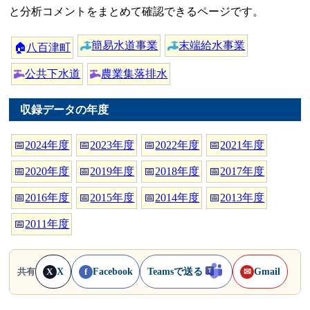
と分析コメントをまとめて確認できるページです。
簡易水道事業
末端給水事業
🏠
八百津町
公共下水道
農業集落排水
収録データの年度
📅
2024年度
📅
2023年度
📅
2022年度
📅
2021年度
📅
2020年度
📅
2019年度
📅
2018年度
📅
2017年度
📅
2016年度
📅
2015年度
📅
2014年度
📅
2013年度
📅
2011年度
X
Facebook
Teamsで送る
Gmail
共有
X
f
✉