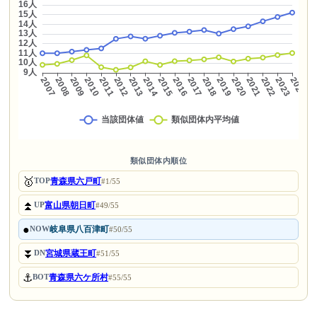
類似団体内順位
🥇
青森県六戸町
TOP
#1/55
⏫
富山県朝日町
UP
#49/55
●
岐阜県八百津町
NOW
#50/55
⏬
宮城県蔵王町
DN
#51/55
⚓
青森県六ケ所村
BOT
#55/55