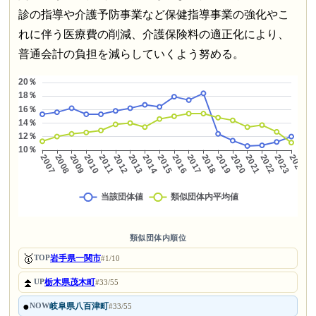
診の指導や介護予防事業など保健指導事業の強化やこ
れに伴う医療費の削減、介護保険料の適正化により、
普通会計の負担を減らしていくよう努める。
類似団体内順位
🥇
岩手県一関市
TOP
#1/10
⏫
栃木県茂木町
UP
#33/55
●
岐阜県八百津町
NOW
#33/55