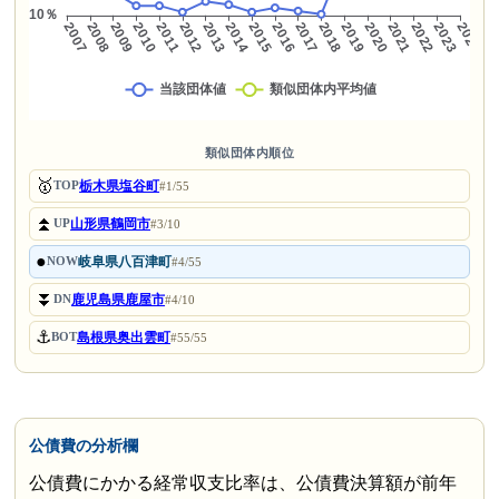
類似団体内順位
🥇
栃木県塩谷町
TOP
#1/55
⏫
山形県鶴岡市
UP
#3/10
●
岐阜県八百津町
NOW
#4/55
⏬
鹿児島県鹿屋市
DN
#4/10
⚓
島根県奥出雲町
BOT
#55/55
公債費の分析欄
公債費にかかる経常収支比率は、公債費決算額が前年