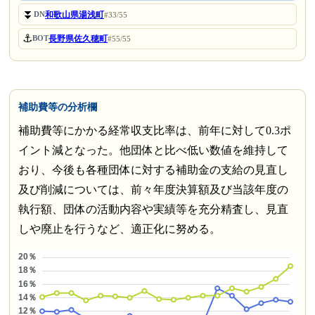
⏬
和歌山県湯浅町
DN
#33/55
⚓
長野県佐久穂町
BOT
#55/55
補助費等の分析欄
補助費等にかかる経常収支比率は、前年に対して0.3ポ
イント減となった。他団体と比べ低い数値を維持して
おり、今後も各種団体に対する補助金の支給の見直し
及び削減については、前々年度決算額及び当該年度の
執行額、団体の活動内容や実績等を充分精査し、見直
しや廃止を行うなど、適正化に努める。