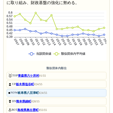
に取り組み、財政基盤の強化に努める。
類似団体内順位
🥇
青森県六ケ所村
TOP
#1/55
⏫
栃木県塩谷町
UP
#24/55
●
岐阜県八百津町
NOW
#24/55
⏬
熊本県錦町
DN
#28/55
⚓
島根県奥出雲町
BOT
#55/55