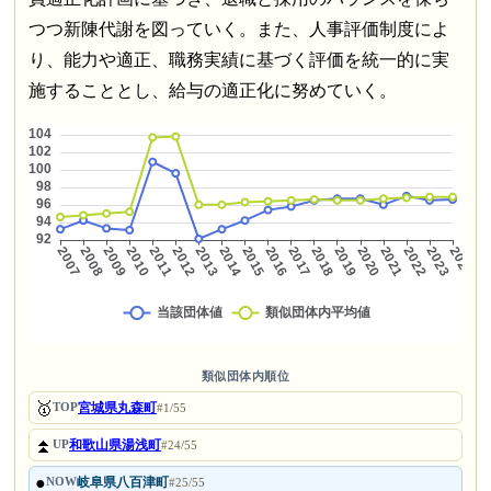
つつ新陳代謝を図っていく。また、人事評価制度によ
り、能力や適正、職務実績に基づく評価を統一的に実
施することとし、給与の適正化に努めていく。
類似団体内順位
🥇
宮城県丸森町
TOP
#1/55
⏫
和歌山県湯浅町
UP
#24/55
●
岐阜県八百津町
NOW
#25/55