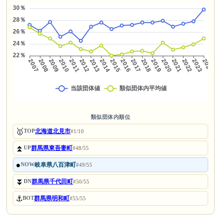
類似団体内順位
🥇
北海道北見市
TOP
#1/10
⏫
群馬県東吾妻町
UP
#48/55
●
岐阜県八百津町
NOW
#49/55
⏬
群馬県千代田町
DN
#50/55
⚓
群馬県明和町
BOT
#55/55