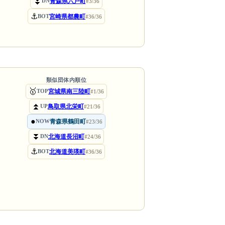
⏬
青森県六戸町
DN
#3/36
⚓
宮崎県都農町
BOT
#36/36
類似団体内順位
🥇
宮城県南三陸町
TOP
#1/36
⏫
鳥取県北栄町
UP
#21/36
●
青森県鶴田町
NOW
#23/36
⏬
北海道長沼町
DN
#24/36
⚓
北海道美瑛町
BOT
#36/36