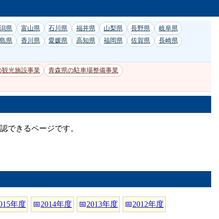
潟県
富山県
石川県
福井県
山梨県
長野県
岐阜県
島県
香川県
愛媛県
高知県
福岡県
佐賀県
長崎県
の観光施設事業
青森県の駐車場整備事業
確認できるページです。
015年度
📅
2014年度
📅
2013年度
📅
2012年度