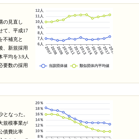
構の見直し
て、平成17
を不補充と
後、新規採用
平均を3.9人
必要数の採用
減少となった。
大規模事業が
公債費比率