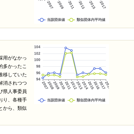
規採用がなかっ
的多かったこ
推移していた
解消されつつ
び県人事委員
おり、各種手
とから、類似