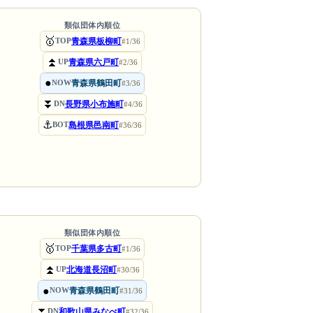
類似団体内順位
🥇
青森県板柳町
TOP
#1/36
⏫
青森県六戸町
UP
#2/36
●
青森県鶴田町
NOW
#3/36
⏬
長野県小布施町
DN
#4/36
⚓
島根県邑南町
BOT
#36/36
類似団体内順位
🥇
千葉県多古町
TOP
#1/36
⏫
北海道長沼町
UP
#30/36
●
青森県鶴田町
NOW
#31/36
⏬
和歌山県みなべ町
DN
#32/36