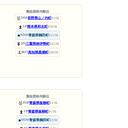
類似団体内順位
🥇
長野県山ノ内町
TOP
#1/36
⏫
熊本県和水町
UP
#20/36
●
青森県鶴田町
NOW
#21/36
⏬
三重県南伊勢町
DN
#22/36
⚓
高知県黒潮町
BOT
#36/36
類似団体内順位
🥇
青森県板柳町
TOP
#1/36
⏫
青森県板柳町
UP
#1/36
●
青森県鶴田町
NOW
#2/36