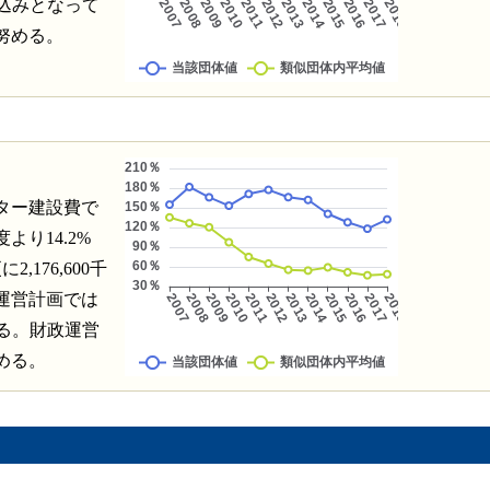
見込みとなって
努める。
ター建設費で
り14.2%
176,600千
運営計画では
いる。財政運営
める。