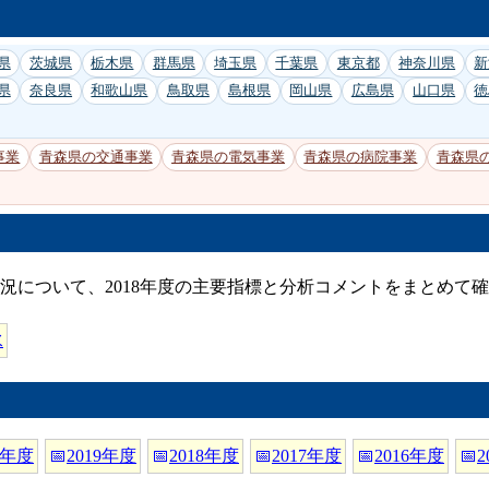
県
茨城県
栃木県
群馬県
埼玉県
千葉県
東京都
神奈川県
新
県
奈良県
和歌山県
鳥取県
島根県
岡山県
広島県
山口県
徳
事業
青森県の交通事業
青森県の電気事業
青森県の病院事業
青森県
況について、2018年度の主要指標と分析コメントをまとめて
水
0年度
📅
2019年度
📅
2018年度
📅
2017年度
📅
2016年度
📅
2