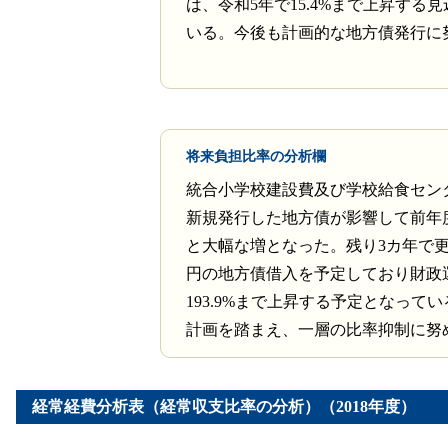
は、令和5年で15.4%まで上昇する
いる。今後も計画的な地方債発行に
将来負担比率の分析欄
統合小学校建設費及び学校給食セン
新規発行した地方債が影響して前年度よ
と大幅な増となった。残り3カ年で更に2,
円の地方債借入を予定しており財政
193.9%まで上昇する予定となって
計画を踏まえ、一層の比率抑制に努
経常経費分析表（経常収支比率の分析）（2018年度）