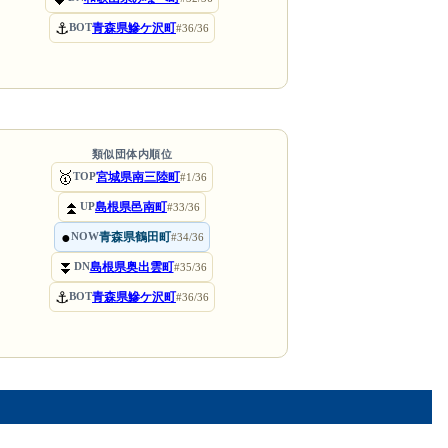
⚓
青森県鰺ケ沢町
BOT
#36/36
類似団体内順位
🥇
宮城県南三陸町
TOP
#1/36
⏫
島根県邑南町
UP
#33/36
●
青森県鶴田町
NOW
#34/36
⏬
島根県奥出雲町
DN
#35/36
⚓
青森県鰺ケ沢町
BOT
#36/36