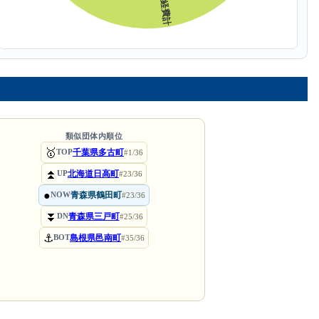
類似団体内順位
🥇
千葉県多古町
TOP
#1/36
⏫
北海道日高町
UP
#23/36
●
青森県鶴田町
NOW
#23/36
⏬
青森県三戸町
DN
#25/36
⚓
島根県邑南町
BOT
#35/36