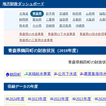
地方財政ダッシュボード
北海道
青森県
岩手県
宮城県
秋田県
山形県
福島
静岡県
愛知県
三重県
滋賀県
京都府
大阪府
兵庫
熊本県
大分県
宮崎県
鹿児島県
沖縄県
青森県の水道事業
青森県の下水道事業
青森県の排水処理
青森県の工業用水道事業
青森県鶴田町の財政状況（2018年度）
青森県鶴田町の財政状
末端給水事業
公共下水道
農業集落排
🏠
鶴田町
収録データの年度
📅
2024年度
📅
2023年度
📅
2022年度
📅
2021年度
📅
202