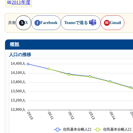
📅
2011年度
X
Facebook
Teamsで送る
Gmail
共有
X
f
✉
概観
人口の推移