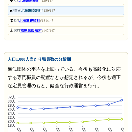
⏫
北海道雨竜町
UP
#129/147
●
北海道陸別町
NOW
#129/147
⏬
北海道豊頃町
DN
#131/147
⚓
福島県飯舘村
BOT
#147/147
人口1,000人当たり職員数の分析欄
類似団体の平均を上回っている。今後も高齢化に対応
する専門職員の配置などが想定されるが、今後も適正
な定員管理のもと、健全な行政運営を行う。