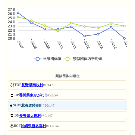
類似団体内順位
🥇
長野県南牧村
TOP
#1/147
⏫
香川県東かがわ市
UP
#29/54
●
北海道陸別町
NOW
#30/147
⏬
長野県大鹿村
DN
#30/147
⚓
沖縄県渡名喜村
BOT
#147/147