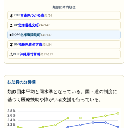
類似団体内順位
🥇
青森県つがる市
TOP
#1/54
⏫
北海道礼文町
UP
#34/147
●
北海道陸別町
NOW
#34/147
⏬
福島県喜多方市
DN
#34/54
⚓
沖縄県竹富町
BOT
#147/147
扶助費の分析欄
類似団体平均と同水準となっている。国・道の制度に
基づく医療扶助や障がい者支援を行っている。