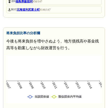
⏬
福島県飯舘村
DN
#56/147
⚓
北海道利尻富士町
BOT
#146/147
将来負担比率の分析欄
今後も将来負担を増やさぬよう、地方債残高や基金残
高等を勘案しながら財政運営を行う。