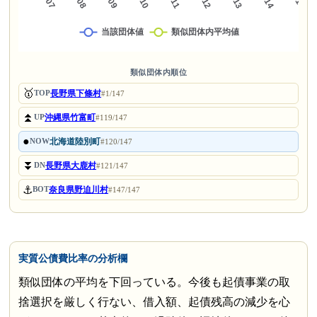
類似団体内順位
🥇
長野県下條村
TOP
#1/147
⏫
沖縄県竹富町
UP
#119/147
●
北海道陸別町
NOW
#120/147
⏬
長野県大鹿村
DN
#121/147
⚓
奈良県野迫川村
BOT
#147/147
実質公債費比率の分析欄
類似団体の平均を下回っている。今後も起債事業の取
捨選択を厳しく行ない、借入額、起債残高の減少を心