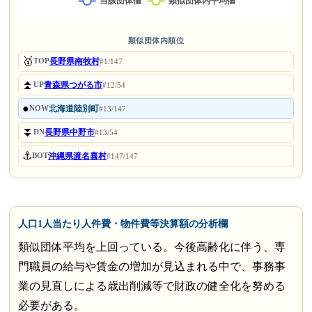
類似団体内順位
🥇
長野県南牧村
TOP
#1/147
⏫
青森県つがる市
UP
#12/54
●
北海道陸別町
NOW
#13/147
⏬
長野県中野市
DN
#13/54
⚓
沖縄県渡名喜村
BOT
#147/147
人口1人当たり人件費・物件費等決算額の分析欄
類似団体平均を上回っている。今後高齢化に伴う、専
門職員の給与や賃金の増加が見込まれる中で、事務事
業の見直しによる歳出削減等で財政の健全化を努める
必要がある。