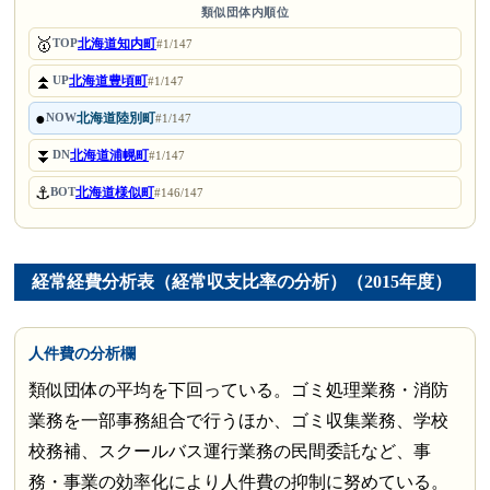
類似団体内順位
🥇
北海道知内町
TOP
#1/147
⏫
北海道豊頃町
UP
#1/147
●
北海道陸別町
NOW
#1/147
⏬
北海道浦幌町
DN
#1/147
⚓
北海道様似町
BOT
#146/147
経常経費分析表（経常収支比率の分析）（2015年度）
人件費の分析欄
類似団体の平均を下回っている。ゴミ処理業務・消防
業務を一部事務組合で行うほか、ゴミ収集業務、学校
校務補、スクールバス運行業務の民間委託など、事
務・事業の効率化により人件費の抑制に努めている。