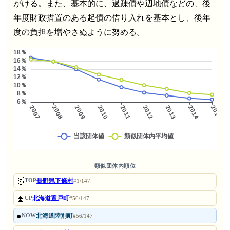
がける。また、基本的に、過疎債や辺地債などの、後
年度財政措置のある起債の借り入れを基本とし、後年
度の負担を増やさぬように努める。
類似団体内順位
🥇
長野県下條村
TOP
#1/147
⏫
北海道置戸町
UP
#56/147
●
北海道陸別町
NOW
#56/147