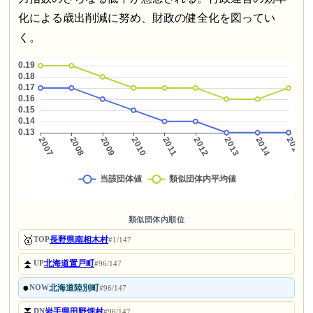
化による歳出削減に努め、財政の健全化を図ってい
く。
類似団体内順位
🥇
長野県南相木村
TOP
#1/147
⏫
北海道置戸町
UP
#96/147
●
北海道陸別町
NOW
#96/147
⏬
岩手県田野畑村
DN
#96/147