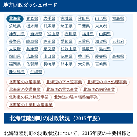
地方財政ダッシュボード
北海道
青森県
岩手県
宮城県
秋田県
山形県
福島県
茨城県
栃木県
群馬県
埼玉県
千葉県
東京都
神奈川県
新潟県
富山県
石川県
福井県
山梨県
長野県
岐阜県
静岡県
愛知県
三重県
滋賀県
京都府
大阪府
兵庫県
奈良県
和歌山県
鳥取県
島根県
岡山県
広島県
山口県
徳島県
香川県
愛媛県
高知県
福岡県
佐賀県
長崎県
熊本県
大分県
宮崎県
鹿児島県
沖縄県
北海道の水道事業
北海道の下水道事業
北海道の排水処理事業
北海道の交通事業
北海道の電気事業
北海道の病院事業
北海道の観光施設事業
北海道の駐車場整備事業
北海道の工業用水道事業
北海道陸別町の財政状況（2015年度）
北海道陸別町の財政状況について、2015年度の主要指標と