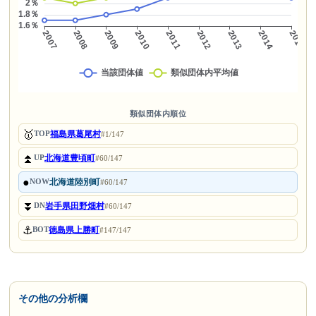
類似団体内順位
🥇
福島県葛尾村
TOP
#1/147
⏫
北海道豊頃町
UP
#60/147
●
北海道陸別町
NOW
#60/147
⏬
岩手県田野畑村
DN
#60/147
⚓
徳島県上勝町
BOT
#147/147
その他の分析欄