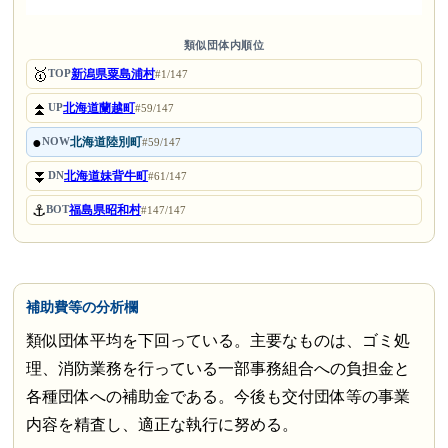
類似団体内順位
🥇
新潟県粟島浦村
TOP
#1/147
⏫
北海道蘭越町
UP
#59/147
●
北海道陸別町
NOW
#59/147
⏬
北海道妹背牛町
DN
#61/147
⚓
福島県昭和村
BOT
#147/147
補助費等の分析欄
類似団体平均を下回っている。主要なものは、ゴミ処
理、消防業務を行っている一部事務組合への負担金と
各種団体への補助金である。今後も交付団体等の事業
内容を精査し、適正な執行に努める。