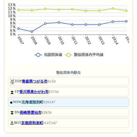
類似団体内順位
🥇
青森県つがる市
TOP
#1/54
⏫
香川県東かがわ市
UP
#27/54
●
北海道陸別町
NOW
#29/147
⏬
長崎県雲仙市
DN
#29/54
⚓
京都府和束町
BOT
#147/147