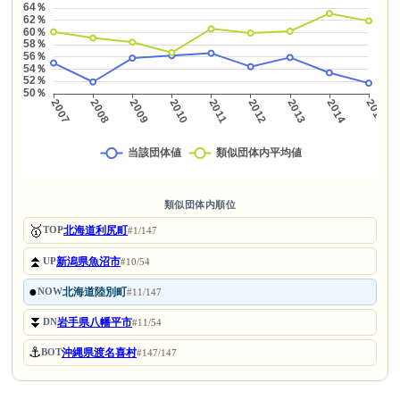
類似団体内順位
🥇
北海道利尻町
TOP
#1/147
⏫
新潟県魚沼市
UP
#10/54
●
北海道陸別町
NOW
#11/147
⏬
岩手県八幡平市
DN
#11/54
⚓
沖縄県渡名喜村
BOT
#147/147