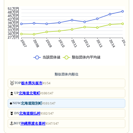
類似団体内順位
🥇
栃木県矢板市
TOP
#1/54
⏫
北海道北竜町
UP
#100/147
●
北海道陸別町
NOW
#101/147
⏬
北海道猿払村
DN
#102/147
⚓
沖縄県渡名喜村
BOT
#147/147