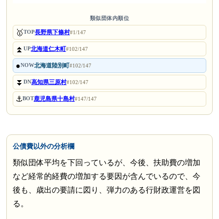
類似団体内順位
🥇
長野県下條村
TOP
#1/147
⏫
北海道仁木町
UP
#102/147
●
北海道陸別町
NOW
#102/147
⏬
高知県三原村
DN
#102/147
⚓
鹿児島県十島村
BOT
#147/147
公債費以外の分析欄
類似団体平均を下回っているが、今後、扶助費の増加
など経常的経費の増加する要因が含んでいるので、今
後も、歳出の要請に図り、弾力のある行財政運営を図
る。