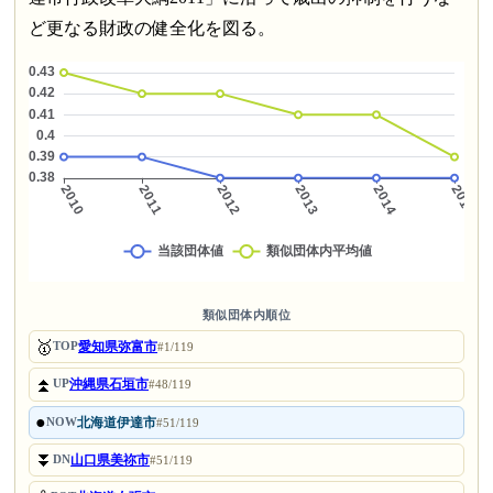
ど更なる財政の健全化を図る。
類似団体内順位
🥇
愛知県弥富市
TOP
#1/119
⏫
沖縄県石垣市
UP
#48/119
●
北海道伊達市
NOW
#51/119
⏬
山口県美祢市
DN
#51/119