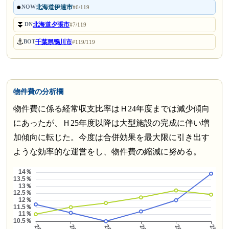
●
北海道伊達市
NOW
#6/119
⏬
北海道夕張市
DN
#7/119
⚓
千葉県鴨川市
BOT
#119/119
物件費の分析欄
物件費に係る経常収支比率はＨ24年度までは減少傾向
にあったが、Ｈ25年度以降は大型施設の完成に伴い増
加傾向に転じた。今度は合併効果を最大限に引き出す
ような効率的な運営をし、物件費の縮減に努める。