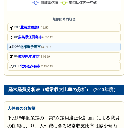
類似団体内順位
🥇
北海道福島町
TOP
#1/60
⏫
広島県江田島市
UP
#32/119
●
北海道伊達市
NOW
#33/119
⏬
岐阜県本巣市
DN
#34/119
⚓
北海道夕張市
BOT
#119/119
経常経費分析表（経常収支比率の分析）（2015年度）
人件費の分析欄
平成18年度策定の「第3次定員適正化計画」による職員
の削減により、人件費に係る経常収支比率は減少傾向