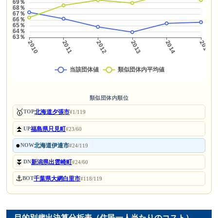
類似団体内順位
🥇
北海道夕張市
TOP
#1/119
⏫
福島県只見町
UP
#23/60
●
北海道伊達市
NOW
#24/119
⏬
新潟県出雲崎町
DN
#24/60
⚓
千葉県大網白里市
BOT
#118/119
目的別歳出決算分析表（住民一人当たりのコスト）