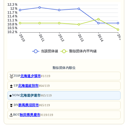
類似団体内順位
🥇
北海道夕張市
TOP
#1/119
⏫
北海道紋別市
UP
#64/119
●
北海道伊達市
NOW
#65/119
⏬
群馬県沼田市
DN
#65/119
⚓
秋田県男鹿市
BOT
#119/119