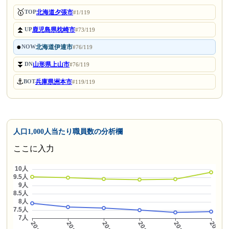
🥇
北海道夕張市
TOP
#1/119
⏫
鹿児島県枕崎市
UP
#73/119
●
北海道伊達市
NOW
#76/119
⏬
山形県上山市
DN
#76/119
⚓
兵庫県洲本市
BOT
#119/119
人口1,000人当たり職員数の分析欄
ここに入力