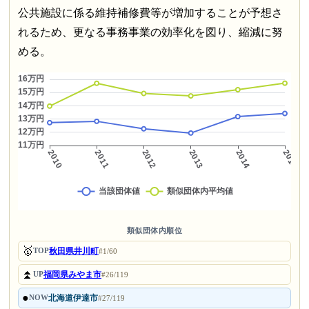
公共施設に係る維持補修費等が増加することが予想さ
れるため、更なる事務事業の効率化を図り、縮減に努
める。
類似団体内順位
🥇
秋田県井川町
TOP
#1/60
⏫
福岡県みやま市
UP
#26/119
●
北海道伊達市
NOW
#27/119