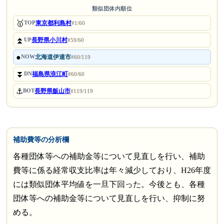
類似団体内順位
🥇
東京都利島村
TOP
#1/60
⏫
長野県小川村
UP
#59/60
●
北海道伊達市
NOW
#60/119
⏬
福島県浪江町
DN
#60/60
⚓
長野県飯山市
BOT
#119/119
補助費等の分析欄
各種団体等への補助金等について見直しを行い、補助
費等に係る経常収支比率は年々減少しており、H26年度
には類似団体平均値を一旦下回った。今後とも、各種
団体等への補助金等について見直しを行い、抑制に努
める。