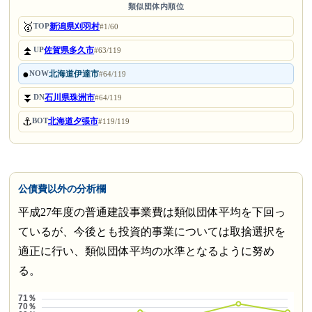
類似団体内順位
🥇
新潟県刈羽村
TOP
#1/60
⏫
佐賀県多久市
UP
#63/119
●
北海道伊達市
NOW
#64/119
⏬
石川県珠洲市
DN
#64/119
⚓
北海道夕張市
BOT
#119/119
公債費以外の分析欄
平成27年度の普通建設事業費は類似団体平均を下回っ
ているが、今後とも投資的事業については取捨選択を
適正に行い、類似団体平均の水準となるように努め
る。