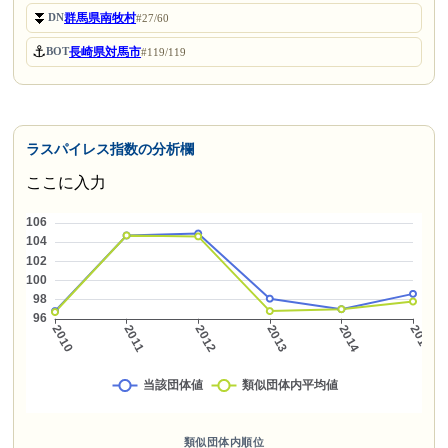
⏬
群馬県南牧村
DN
#27/60
⚓
長崎県対馬市
BOT
#119/119
ラスパイレス指数の分析欄
ここに入力
類似団体内順位