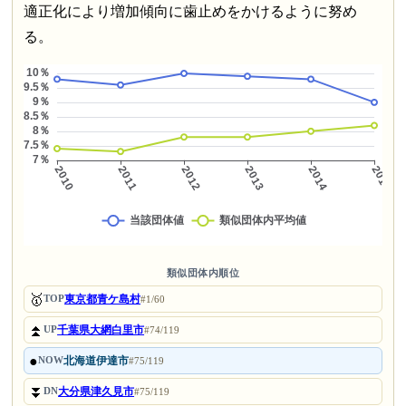
適正化により増加傾向に歯止めをかけるように努め
る。
類似団体内順位
🥇
東京都青ケ島村
TOP
#1/60
⏫
千葉県大網白里市
UP
#74/119
●
北海道伊達市
NOW
#75/119
⏬
大分県津久見市
DN
#75/119