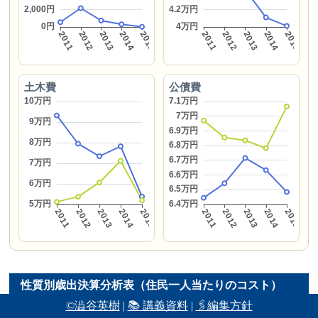
土木費
公債費
性質別歳出決算分析表（住民一人当たりのコスト）
（2015年度）
©澁谷英樹
|
📚 講義資料
|
🖇編集方針