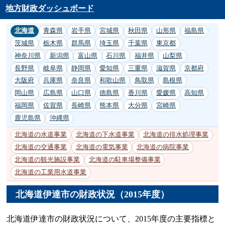
地方財政ダッシュボード
北海道
青森県
岩手県
宮城県
秋田県
山形県
福島県
茨城県
栃木県
群馬県
埼玉県
千葉県
東京都
神奈川県
新潟県
富山県
石川県
福井県
山梨県
長野県
岐阜県
静岡県
愛知県
三重県
滋賀県
京都府
大阪府
兵庫県
奈良県
和歌山県
鳥取県
島根県
岡山県
広島県
山口県
徳島県
香川県
愛媛県
高知県
福岡県
佐賀県
長崎県
熊本県
大分県
宮崎県
鹿児島県
沖縄県
北海道の水道事業
北海道の下水道事業
北海道の排水処理事業
北海道の交通事業
北海道の電気事業
北海道の病院事業
北海道の観光施設事業
北海道の駐車場整備事業
北海道の工業用水道事業
北海道伊達市の財政状況（2015年度）
北海道伊達市の財政状況について、2015年度の主要指標と