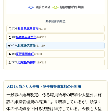
類似団体内順位
🥇
秋田県北秋田市
TOP
#1/119
⏫
福岡県みやま市
UP
#20/119
●
北海道伊達市
NOW
#21/119
⏬
長野県阿南町
DN
#21/60
⚓
北海道夕張市
BOT
#119/119
人口1人当たり人件費・物件費等決算額の分析欄
一般職の給与改定に係る職員給与の増加や大型公共施
設の維持管理費の増加により増加しているが、類似団
体の平均値を下回る状態は維持している。今後も大型