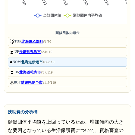
類似団体内順位
🥇
北海道乙部町
TOP
#1/60
⏫
長崎県五島市
UP
#83/119
●
北海道伊達市
NOW
#86/119
⏬
北海道稚内市
DN
#87/119
⚓
愛媛県伊予市
BOT
#119/119
扶助費の分析欄
類似団体平均値を上回っているため、増加傾向の大き
な要因となっている生活保護費について、資格審査の