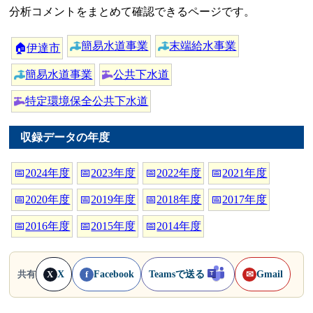
分析コメントをまとめて確認できるページです。
簡易水道事業
末端給水事業
🏠
伊達市
簡易水道事業
公共下水道
特定環境保全公共下水道
収録データの年度
📅
2024年度
📅
2023年度
📅
2022年度
📅
2021年度
📅
2020年度
📅
2019年度
📅
2018年度
📅
2017年度
📅
2016年度
📅
2015年度
📅
2014年度
X
Facebook
Teamsで送る
Gmail
共有
X
f
✉