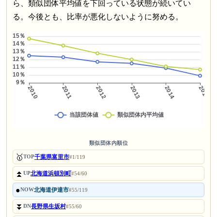
ら、類似団体平均値を下回っている状態が続いてい
る。今後とも、比率が悪化しないように努める。
類似団体内順位
🥇
千葉県富里市
TOP
#1/119
⏫
北海道浜頓別町
UP
#54/60
●
北海道伊達市
NOW
#55/119
⏬
長野県生坂村
DN
#55/60