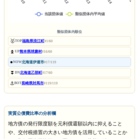
類似団体内順位
🥇
福島県浪江町
TOP
#1/60
⏫
熊本県球磨村
UP
#16/60
●
北海道伊達市
NOW
#17/119
⏬
北海道乙部町
DN
#17/60
⚓
長崎県対馬市
BOT
#119/119
実質公債費比率の分析欄
地方債の発行限度額を元利償還額以内に抑えること
や、交付税措置の大きい地方債を活用していることか