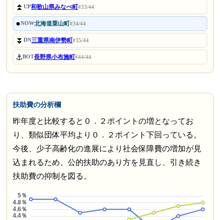
⏫
和歌山県みなべ町
UP
#33/44
●
北海道栗山町
NOW
#34/44
⏬
三重県南伊勢町
DN
#35/44
⚓
長野県小布施町
BOT
#44/44
扶助費の分析欄
昨年度と比較すると０．２ポイントの増となってお
り、類似団体平均より０．２ポイント下回っている。
今後、少子高齢化の進展により社会保障費の増加が見
込まれるため、公的扶助のあり方を見直し、引き続き
扶助費の抑制を図る。