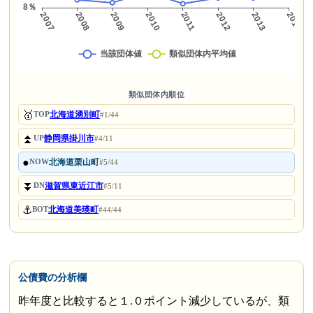
類似団体内順位
🥇
北海道湧別町
TOP
#1/44
⏫
静岡県掛川市
UP
#4/11
●
北海道栗山町
NOW
#5/44
⏬
滋賀県東近江市
DN
#5/11
⚓
北海道美瑛町
BOT
#44/44
公債費の分析欄
昨年度と比較すると１.０ポイント減少しているが、類