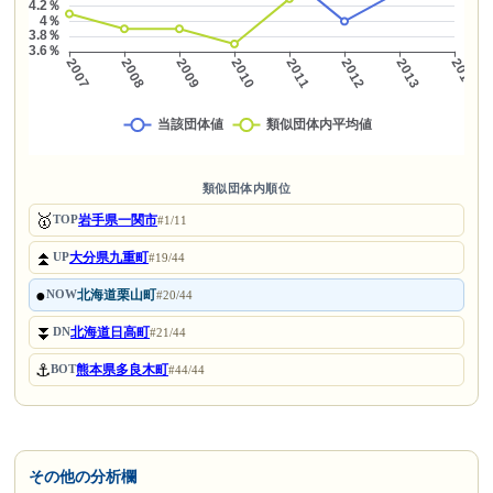
類似団体内順位
🥇
岩手県一関市
TOP
#1/11
⏫
大分県九重町
UP
#19/44
●
北海道栗山町
NOW
#20/44
⏬
北海道日高町
DN
#21/44
⚓
熊本県多良木町
BOT
#44/44
その他の分析欄