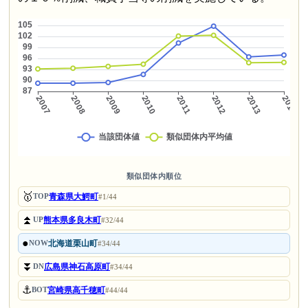
類似団体内順位
🥇
青森県大鰐町
TOP
#1/44
⏫
熊本県多良木町
UP
#32/44
●
北海道栗山町
NOW
#34/44
⏬
広島県神石高原町
DN
#34/44
⚓
宮崎県高千穂町
BOT
#44/44