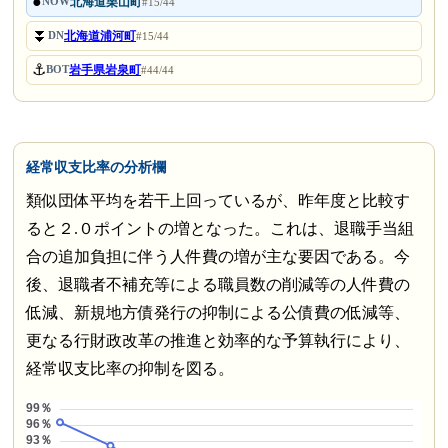
●
北海道栗山町
NOW
#15/44
⏬
北海道浦河町
DN
#15/44
⚓
岩手県岩泉町
BOT
#44/44
経常収支比率の分析欄
類似団体平均を若干上回っているが、昨年度と比較す
ると２.０ポイントの増となった。これは、退職手当組
合の追加負担に伴う人件費の増が主な要因である。今
後、退職者不補充等による職員数の削減等の人件費の
低減、新規地方債発行の抑制による公債費の低減等、
更なる行財政改革の推進と効率的な予算執行により、
経常収支比率の抑制を図る。