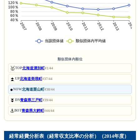
類似団体内順位
🥇
北海道湧別町
TOP
#1/44
⏫
北海道美瑛町
UP
#37/44
●
北海道栗山町
NOW
#38/44
⏬
青森県三戸町
DN
#39/44
⚓
青森県大鰐町
BOT
#44/44
経常経費分析表（経常収支比率の分析）（2014年度）