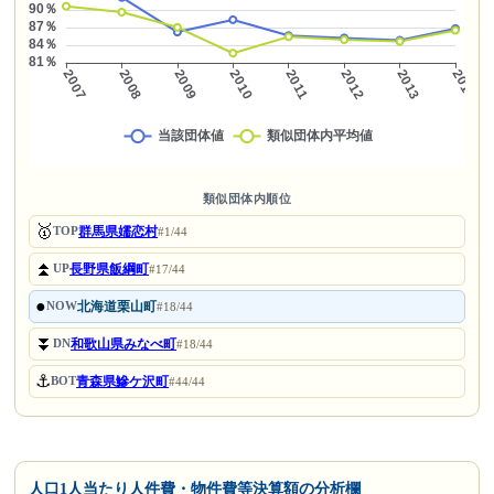
類似団体内順位
🥇
群馬県嬬恋村
TOP
#1/44
⏫
長野県飯綱町
UP
#17/44
●
北海道栗山町
NOW
#18/44
⏬
和歌山県みなべ町
DN
#18/44
⚓
青森県鰺ケ沢町
BOT
#44/44
人口1人当たり人件費・物件費等決算額の分析欄