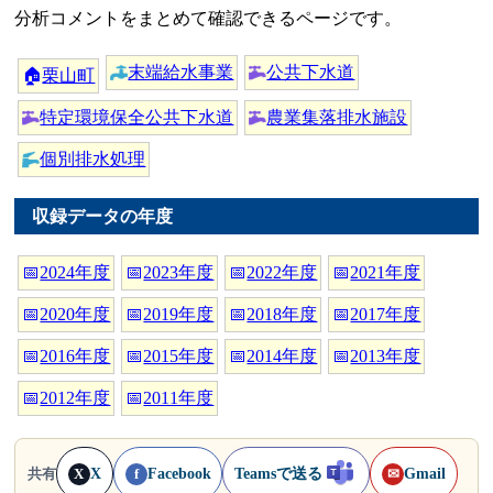
分析コメントをまとめて確認できるページです。
末端給水事業
公共下水道
🏠
栗山町
特定環境保全公共下水道
農業集落排水施設
個別排水処理
収録データの年度
📅
2024年度
📅
2023年度
📅
2022年度
📅
2021年度
📅
2020年度
📅
2019年度
📅
2018年度
📅
2017年度
📅
2016年度
📅
2015年度
📅
2014年度
📅
2013年度
📅
2012年度
📅
2011年度
X
Facebook
Teamsで送る
Gmail
共有
X
f
✉