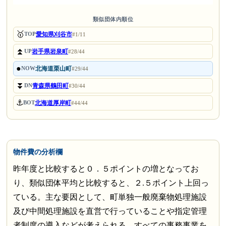
類似団体内順位
🥇
愛知県刈谷市
TOP
#1/11
⏫
岩手県岩泉町
UP
#28/44
●
北海道栗山町
NOW
#29/44
⏬
青森県鶴田町
DN
#30/44
⚓
北海道厚岸町
BOT
#44/44
物件費の分析欄
昨年度と比較すると０．５ポイントの増となってお
り、類似団体平均と比較すると、２.５ポイント上回っ
ている。主な要因として、町単独一般廃棄物処理施設
及び中間処理施設を直営で行っていることや指定管理
者制度の導入などが考えられる。すべての事務事業を