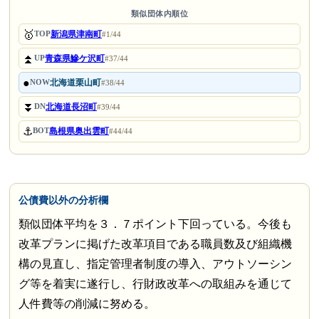
類似団体内順位
🥇
新潟県津南町
TOP
#1/44
⏫
青森県鰺ケ沢町
UP
#37/44
●
北海道栗山町
NOW
#38/44
⏬
北海道長沼町
DN
#39/44
⚓
島根県奥出雲町
BOT
#44/44
公債費以外の分析欄
類似団体平均を３．７ポイント下回っている。今後も
改革プランに掲げた改革項目である職員数及び組織機
構の見直し、指定管理者制度の導入、アウトソーシン
グ等を着実に遂行し、行財政改革への取組みを通じて
人件費等の削減に努める。