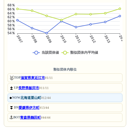
類似団体内順位
🥇
滋賀県東近江市
TOP
#1/11
⏫
長野県飯田市
UP
#11/11
●
北海道栗山町
NOW
#12/44
⏬
愛媛県伊方町
DN
#13/44
⚓
青森県鶴田町
BOT
#44/44