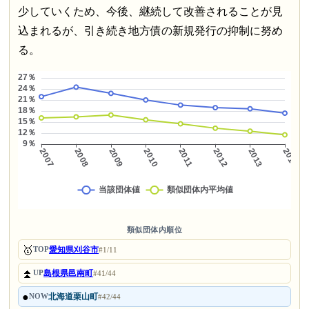
少していくため、今後、継続して改善されることが見
込まれるが、引き続き地方債の新規発行の抑制に努め
る。
類似団体内順位
🥇
愛知県刈谷市
TOP
#1/11
⏫
島根県邑南町
UP
#41/44
●
北海道栗山町
NOW
#42/44