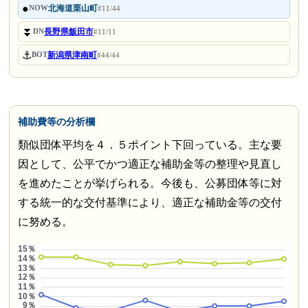
●
北海道栗山町
NOW
#11/44
⏬
長野県飯田市
DN
#11/11
⚓
新潟県津南町
BOT
#44/44
補助費等の分析欄
類似団体平均を４．５ポイント下回っている。主な要
因として、公平でかつ適正な補助金等の整理や見直し
を進めたことが挙げられる。今後も、公募団体等に対
する統一的な交付基準により、適正な補助金等の交付
に努める。