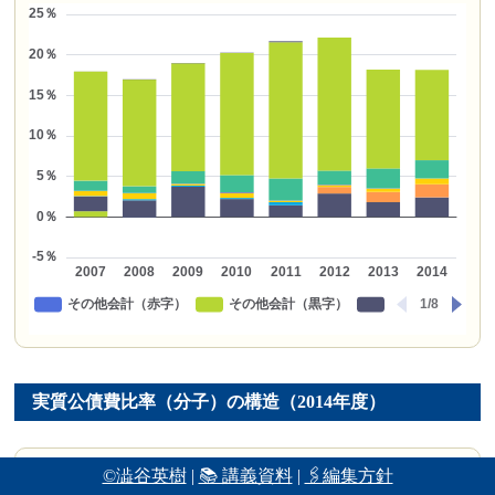
実質公債費比率（分子）の構造（2014年度）
分析欄
©澁谷英樹
|
📚 講義資料
|
🖇編集方針