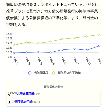
類似団体平均を２．５ポイント下回っている。今後も
改革プランに基づき、地方債の新規発行の抑制や事業
債借換による公債費償還の平準化等により、繰出金の
抑制を図る。
類似団体内順位
🥇
北海道美瑛町
TOP
#1/44
⏫
岩手県岩手町
UP
#10/44