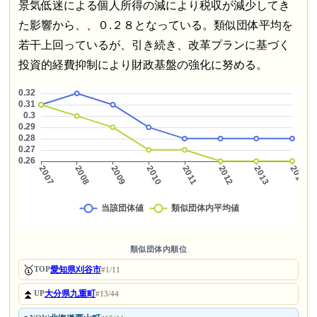
景気低迷による個人所得の減により税収が減少してき
た影響から、、０.２８となっている。類似団体平均を
若干上回っているが、引き続き、改革プランに基づく
投資的経費抑制により財政基盤の強化に努める。
類似団体内順位
🥇
愛知県刈谷市
TOP
#1/11
⏫
大分県九重町
UP
#13/44