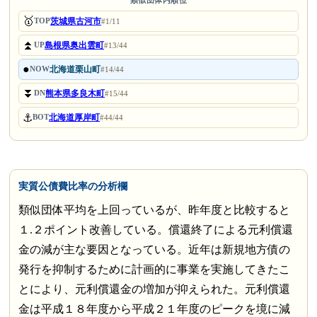
類似団体内順位
🥇
茨城県古河市
TOP
#1/11
⏫
島根県奥出雲町
UP
#13/44
●
北海道栗山町
NOW
#14/44
⏬
熊本県多良木町
DN
#15/44
⚓
北海道厚岸町
BOT
#44/44
実質公債費比率の分析欄
類似団体平均を上回っているが、昨年度と比較すると
１.２ポイント改善している。償還終了による元利償還
金の減が主な要因となっている。近年は新規地方債の
発行を抑制するために計画的に事業を実施してきたこ
とにより、元利償還金の増加が抑えられた。元利償還
金は平成１８年度から平成２１年度のピークを境に減