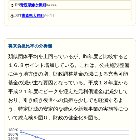
⏬
青森県鰺ケ沢町
DN
#43/44
⚓
青森県大鰐町
BOT
#44/44
将来負担比率の分析欄
類似団体平均を上回っているが、昨年度と比較すると
１６.８ポイント増加している。これは、公共施設整備
に伴う地方債の増、財政調整基金の減による充当可能
基金の減が主な要因となっている。平成１８年度から
平成２１年度にピークを迎えた元利償還金は減少して
おり、引き続き後世への負担を少しでも軽減するよ
う、特定財源の安定的な確保や新規事業の実施等につ
いて総点検を図り、財政の健全化を図る。