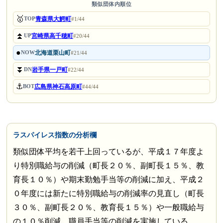
類似団体内順位
🥇
青森県大鰐町
TOP
#1/44
⏫
宮崎県高千穂町
UP
#20/44
●
北海道栗山町
NOW
#21/44
⏬
岩手県一戸町
DN
#22/44
⚓
広島県神石高原町
BOT
#44/44
ラスパイレス指数の分析欄
類似団体平均を若干上回っているが、平成１７年度よ
り特別職給与の削減（町長２０％、副町長１５％、教
育長１０％）や期末勤勉手当等の削減に加え、平成２
０年度には新たに特別職給与の削減率の見直し（町長
３０％、副町長２０％、教育長１５％）や一般職給与
の１０％削減、職員手当等の削減を実施している。