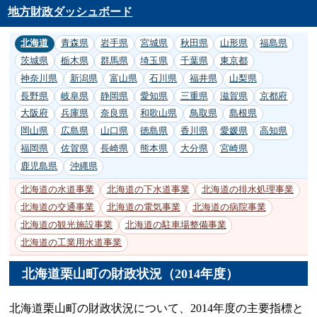
地方財政ダッシュボード
北海道
青森県
岩手県
宮城県
秋田県
山形県
福島県
茨城県
栃木県
群馬県
埼玉県
千葉県
東京都
神奈川県
新潟県
富山県
石川県
福井県
山梨県
長野県
岐阜県
静岡県
愛知県
三重県
滋賀県
京都府
大阪府
兵庫県
奈良県
和歌山県
鳥取県
島根県
岡山県
広島県
山口県
徳島県
香川県
愛媛県
高知県
福岡県
佐賀県
長崎県
熊本県
大分県
宮崎県
鹿児島県
沖縄県
北海道の水道事業
北海道の下水道事業
北海道の排水処理事業
北海道の交通事業
北海道の電気事業
北海道の病院事業
北海道の観光施設事業
北海道の駐車場整備事業
北海道の工業用水道事業
北海道栗山町の財政状況（2014年度）
北海道栗山町の財政状況について、2014年度の主要指標と