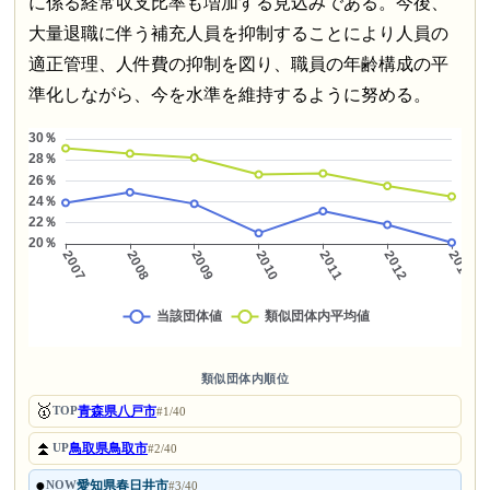
に係る経常収支比率も増加する見込みである。今後、
大量退職に伴う補充人員を抑制することにより人員の
適正管理、人件費の抑制を図り、職員の年齢構成の平
準化しながら、今を水準を維持するように努める。
類似団体内順位
🥇
青森県八戸市
TOP
#1/40
⏫
鳥取県鳥取市
UP
#2/40
●
愛知県春日井市
NOW
#3/40