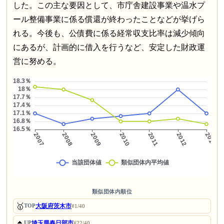
した。この主な要因として、市庁舎建設事業や温水プ
ール整備事業に係る償還が終わったことなどが挙げら
れる。今後も、公債費に係る経常収支比率は減少傾向
にあるが、計画的に借入を行うなど、安定した財政運
営に努める。
類似団体内順位
🥇
大阪府茨木市
TOP
#1/40
⏫
埼玉県春日部市
UP
#22/40