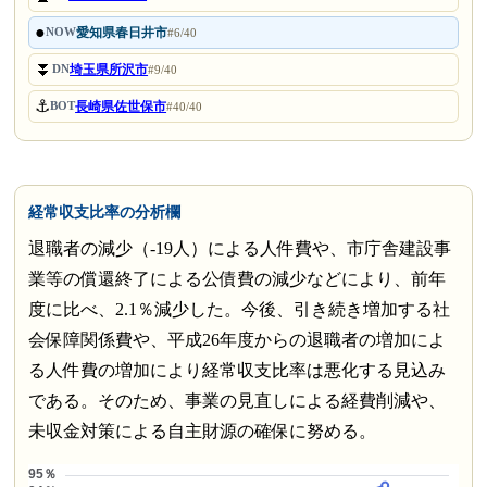
●
愛知県春日井市
NOW
#6/40
⏬
埼玉県所沢市
DN
#9/40
⚓
長崎県佐世保市
BOT
#40/40
経常収支比率の分析欄
退職者の減少（-19人）による人件費や、市庁舎建設事
業等の償還終了による公債費の減少などにより、前年
度に比べ、2.1％減少した。今後、引き続き増加する社
会保障関係費や、平成26年度からの退職者の増加によ
る人件費の増加により経常収支比率は悪化する見込み
である。そのため、事業の見直しによる経費削減や、
未収金対策による自主財源の確保に努める。