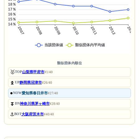
類似団体内順位
🥇
山梨県甲府市
TOP
#1/40
⏫
静岡県沼津市
UP
#26/40
●
愛知県春日井市
NOW
#27/40
⏬
神奈川県茅ヶ崎市
DN
#28/40
⚓
大阪府茨木市
BOT
#40/40