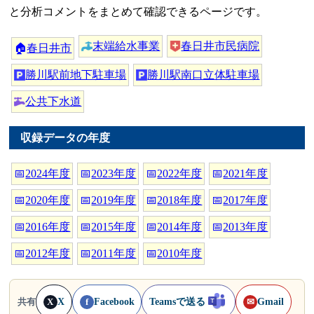
と分析コメントをまとめて確認できるページです。
末端給水事業
春日井市民病院
🏠
春日井市
勝川駅前地下駐車場
勝川駅南口立体駐車場
公共下水道
収録データの年度
📅
2024年度
📅
2023年度
📅
2022年度
📅
2021年度
📅
2020年度
📅
2019年度
📅
2018年度
📅
2017年度
📅
2016年度
📅
2015年度
📅
2014年度
📅
2013年度
📅
2012年度
📅
2011年度
📅
2010年度
X
Facebook
Teamsで送る
Gmail
共有
X
f
✉