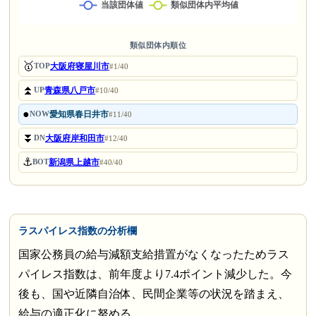
類似団体内順位
🥇
大阪府寝屋川市
TOP
#1/40
⏫
青森県八戸市
UP
#10/40
●
愛知県春日井市
NOW
#11/40
⏬
大阪府岸和田市
DN
#12/40
⚓
新潟県上越市
BOT
#40/40
ラスパイレス指数の分析欄
国家公務員の給与減額支給措置がなくなったためラス
パイレス指数は、前年度より7.4ポイント減少した。今
後も、国や近隣自治体、民間企業等の状況を踏まえ、
給与の適正化に努める。