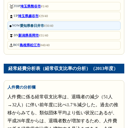
🥇
埼玉県熊谷市
TOP
#1/40
⏫
埼玉県越谷市
UP
#29/40
●
愛知県春日井市
NOW
#30/40
⏬
新潟県長岡市
DN
#31/40
⚓
島根県松江市
BOT
#40/40
経常経費分析表（経常収支比率の分析）（2013年度）
人件費の分析欄
人件費に係る経常収支比率は、退職者の減少（51人
→32人）に伴い前年度に比べ1.7％減少した。過去の推
移からみても、類似団体平均より低い状況にあるが、
平成26年度からは、退職者数が増加するため、人件費