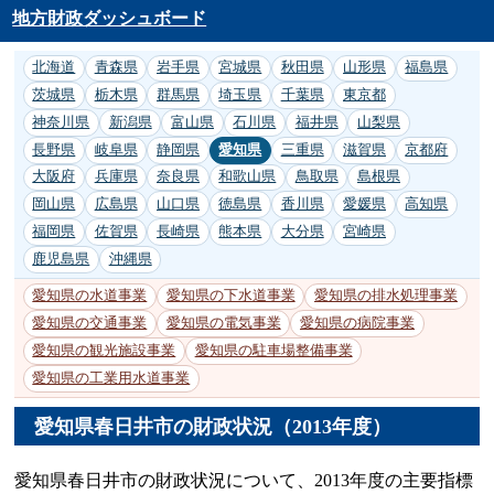
地方財政ダッシュボード
北海道
青森県
岩手県
宮城県
秋田県
山形県
福島県
茨城県
栃木県
群馬県
埼玉県
千葉県
東京都
神奈川県
新潟県
富山県
石川県
福井県
山梨県
長野県
岐阜県
静岡県
愛知県
三重県
滋賀県
京都府
大阪府
兵庫県
奈良県
和歌山県
鳥取県
島根県
岡山県
広島県
山口県
徳島県
香川県
愛媛県
高知県
福岡県
佐賀県
長崎県
熊本県
大分県
宮崎県
鹿児島県
沖縄県
愛知県の水道事業
愛知県の下水道事業
愛知県の排水処理事業
愛知県の交通事業
愛知県の電気事業
愛知県の病院事業
愛知県の観光施設事業
愛知県の駐車場整備事業
愛知県の工業用水道事業
愛知県春日井市の財政状況（2013年度）
愛知県春日井市の財政状況について、2013年度の主要指標