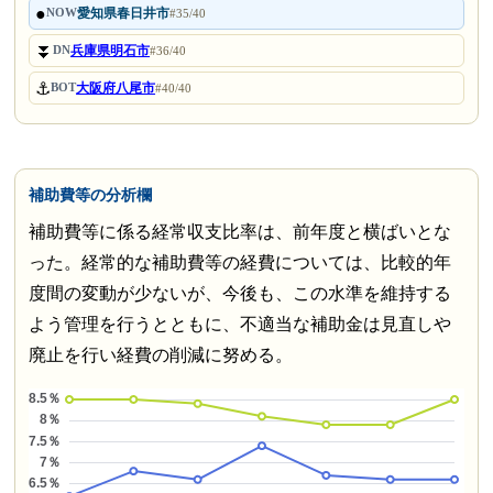
●
愛知県春日井市
NOW
#35/40
⏬
兵庫県明石市
DN
#36/40
⚓
大阪府八尾市
BOT
#40/40
補助費等の分析欄
補助費等に係る経常収支比率は、前年度と横ばいとな
った。経常的な補助費等の経費については、比較的年
度間の変動が少ないが、今後も、この水準を維持する
よう管理を行うとともに、不適当な補助金は見直しや
廃止を行い経費の削減に努める。