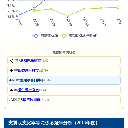
類似団体内順位
🥇
鳥取県鳥取市
TOP
#1/40
⏫
山梨県甲府市
UP
#23/40
●
愛知県春日井市
NOW
#24/40
⏬
愛知県一宮市
DN
#25/40
⚓
大阪府吹田市
BOT
#40/40
実質収支比率等に係る経年分析（2013年度）