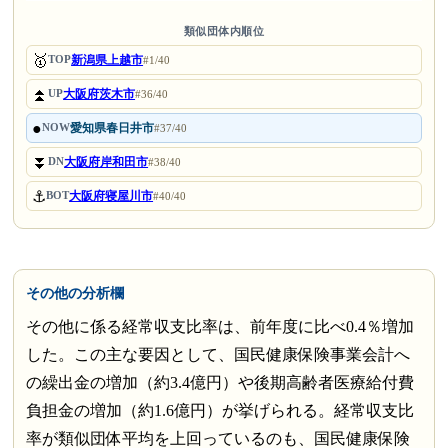
類似団体内順位
🥇
新潟県上越市
TOP
#1/40
⏫
大阪府茨木市
UP
#36/40
●
愛知県春日井市
NOW
#37/40
⏬
大阪府岸和田市
DN
#38/40
⚓
大阪府寝屋川市
BOT
#40/40
その他の分析欄
その他に係る経常収支比率は、前年度に比べ0.4％増加
した。この主な要因として、国民健康保険事業会計へ
の繰出金の増加（約3.4億円）や後期高齢者医療給付費
負担金の増加（約1.6億円）が挙げられる。経常収支比
率が類似団体平均を上回っているのも、国民健康保険