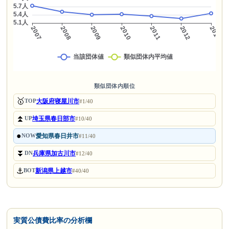
類似団体内順位
🥇
大阪府寝屋川市
TOP
#1/40
⏫
埼玉県春日部市
UP
#10/40
●
愛知県春日井市
NOW
#11/40
⏬
兵庫県加古川市
DN
#12/40
⚓
新潟県上越市
BOT
#40/40
実質公債費比率の分析欄