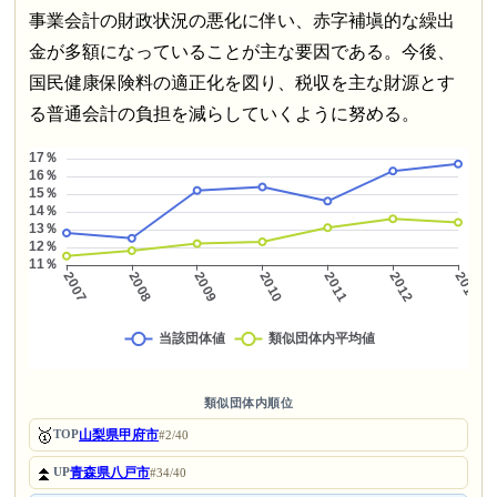
事業会計の財政状況の悪化に伴い、赤字補塡的な繰出
金が多額になっていることが主な要因である。今後、
国民健康保険料の適正化を図り、税収を主な財源とす
る普通会計の負担を減らしていくように努める。
類似団体内順位
🥇
山梨県甲府市
TOP
#2/40
⏫
青森県八戸市
UP
#34/40