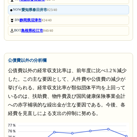
●
愛知県春日井市
NOW
#23/40
⏬
静岡県沼津市
DN
#24/40
⚓
島根県松江市
BOT
#40/40
公債費以外の分析欄
公債費以外の経常収支比率は、前年度に比べ1.2％減少
した。この主な要因として、人件費や公債費の減少が
挙げられる。経常収支比率が類似団体平均を上回って
いるのは、扶助費、物件費及び国民健康保険事業会計
への赤字補塡的な繰出金が主な要因である。今後、各
経費を見直しによる支出の抑制に努める。