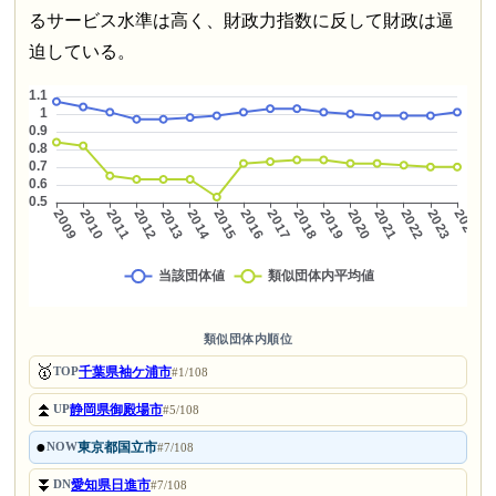
るサービス水準は高く、財政力指数に反して財政は逼
迫している。
類似団体内順位
🥇
千葉県袖ケ浦市
TOP
#1/108
⏫
静岡県御殿場市
UP
#5/108
●
東京都国立市
NOW
#7/108
⏬
愛知県日進市
DN
#7/108