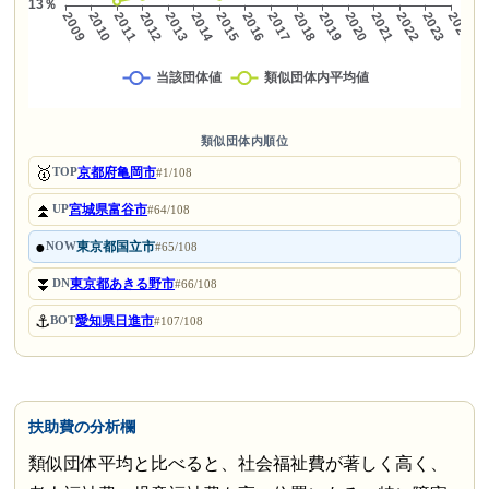
類似団体内順位
🥇
京都府亀岡市
TOP
#1/108
⏫
宮城県富谷市
UP
#64/108
●
東京都国立市
NOW
#65/108
⏬
東京都あきる野市
DN
#66/108
⚓
愛知県日進市
BOT
#107/108
扶助費の分析欄
類似団体平均と比べると、社会福祉費が著しく高く、