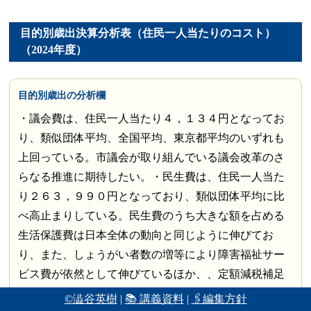
目的別歳出決算分析表（住民一人当たりのコスト）
（2024年度）
目的別歳出の分析欄
・議会費は、住民一人当たり４，１３４円となってお
り、類似団体平均、全国平均、東京都平均のいずれも
上回っている。市議会が取り組んでいる議会改革のさ
らなる推進に期待したい。・民生費は、住民一人当た
り２６３，９９０円となっており、類似団体平均に比
べ高止まりしている。民生費のうち大きな額を占める
生活保護費は日本全体の動向と同じように伸びてお
り、また、しょうがい者数の増等により障害福祉サー
ビス費が依然として伸びているほか、、定額減税補足
給付金や国立駅南口子育ち・子育て応援テラス建設工
©澁谷英樹
|
📚 講義資料
|
🖇編集方針