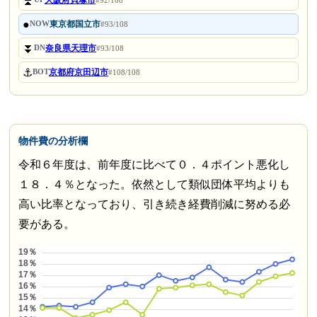
⏫
大阪府貝塚市
#92/108
●
東京都国立市
NOW
#93/108
⏬
奈良県天理市
DN
#93/108
⚓
京都府京田辺市
BOT
#108/108
物件費の分析欄
令和６年度は、前年度に比べて０．４ポイント悪化し
１８．４％となった。依然として類似団体平均よりも
高い比率となっており、引き続き経費削減に努める必
要がある。