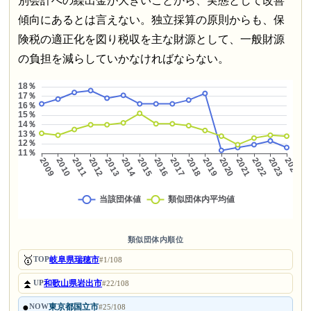
別会計への繰出金が大きいことから、実態として改善
傾向にあるとは言えない。独立採算の原則からも、保
険税の適正化を図り税収を主な財源として、一般財源
の負担を減らしていかなければならない。
類似団体内順位
🥇
岐阜県瑞穂市
TOP
#1/108
⏫
和歌山県岩出市
UP
#22/108
●
東京都国立市
NOW
#25/108