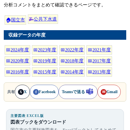
分析コメントをまとめて確認できるページです。
公共下水道
🏠
国立市
収録データの年度
📅
2024年度
📅
2023年度
📅
2022年度
📅
2021年度
📅
2020年度
📅
2019年度
📅
2018年度
📅
2017年度
📅
2016年度
📅
2015年度
📅
2014年度
📅
2013年度
X
Facebook
Teamsで送る
Gmail
共有
X
f
✉
主要図表 EXCEL版
図表ブックをダウンロード