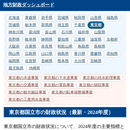
地方財政ダッシュボード
北海道
青森県
岩手県
宮城県
秋田県
山形県
福島県
茨城県
栃木県
群馬県
埼玉県
千葉県
東京都
神奈川県
新潟県
富山県
石川県
福井県
山梨県
長野県
岐阜県
静岡県
愛知県
三重県
滋賀県
京都府
大阪府
兵庫県
奈良県
和歌山県
鳥取県
島根県
岡山県
広島県
山口県
徳島県
香川県
愛媛県
高知県
福岡県
佐賀県
長崎県
熊本県
大分県
宮崎県
鹿児島県
沖縄県
東京都の水道事業
東京都の下水道事業
東京都の排水処理事業
東京都の交通事業
東京都の電気事業
東京都の病院事業
東京都の観光施設事業
東京都の駐車場整備事業
東京都の工業用水道事業
東京都国立市の財政状況（最新・2024年度）
東京都国立市の財政状況について、2024年度の主要指標と