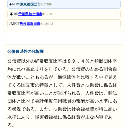
●
東京都国立市
NOW
#17/108
⏬
千葉県袖ケ浦市
DN
#19/108
⚓
島根県浜田市
BOT
#108/108
公債費以外の分析欄
公債費以外の経常収支比率は８９．４％と類似団体平
均に比べ高止まりをしている。公債費の占める割合自
体が低いこともあるが、類似団体と比較する中で見え
てくる国立市の特徴として、人件費と扶助費に係る経
常収支比率が高いことが挙げられる。人件費は、類似
団体と比べて会計年度任用職員の報酬が高い水準にあ
る状況である。また、扶助費は社会福祉費が特に高い
水準にあり、障害者福祉に係る経費が主な内容であ
る。