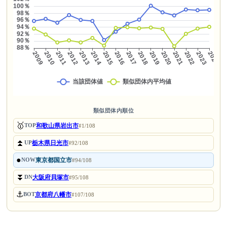
類似団体内順位
🥇
和歌山県岩出市
TOP
#1/108
⏫
栃木県日光市
UP
#92/108
●
東京都国立市
NOW
#94/108
⏬
大阪府貝塚市
DN
#95/108
⚓
京都府八幡市
BOT
#107/108