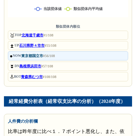
類似団体内順位
🥇
北海道千歳市
TOP
#1/108
⏫
石川県野々市市
UP
#55/108
●
東京都国立市
NOW
#56/108
⏬
島根県浜田市
DN
#57/108
⚓
青森県むつ市
BOT
#108/108
経常経費分析表（経常収支比率の分析）（2024年度）
人件費の分析欄
比率は昨年度に比べ１．７ポイント悪化し、また、依