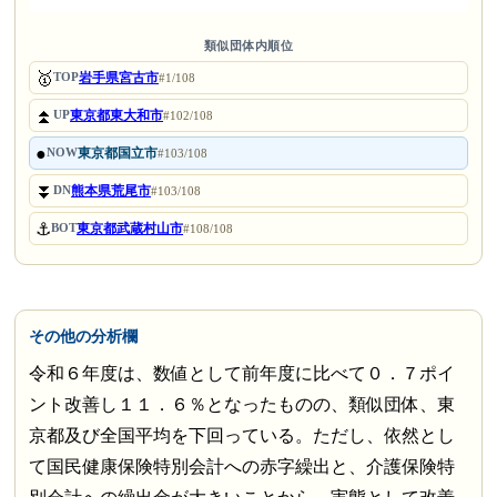
類似団体内順位
🥇
岩手県宮古市
TOP
#1/108
⏫
東京都東大和市
UP
#102/108
●
東京都国立市
NOW
#103/108
⏬
熊本県荒尾市
DN
#103/108
⚓
東京都武蔵村山市
BOT
#108/108
その他の分析欄
令和６年度は、数値として前年度に比べて０．７ポイ
ント改善し１１．６％となったものの、類似団体、東
京都及び全国平均を下回っている。ただし、依然とし
て国民健康保険特別会計への赤字繰出と、介護保険特