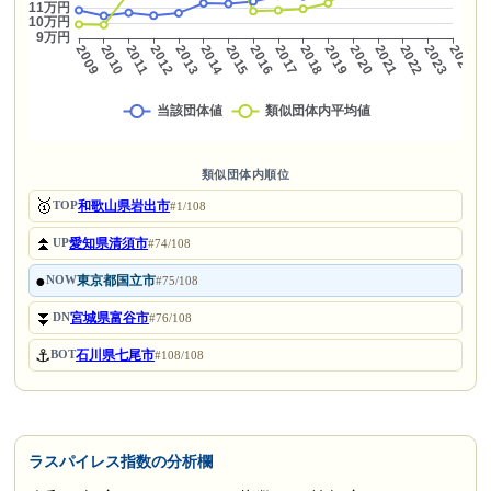
類似団体内順位
🥇
和歌山県岩出市
TOP
#1/108
⏫
愛知県清須市
UP
#74/108
●
東京都国立市
NOW
#75/108
⏬
宮城県富谷市
DN
#76/108
⚓
石川県七尾市
BOT
#108/108
ラスパイレス指数の分析欄