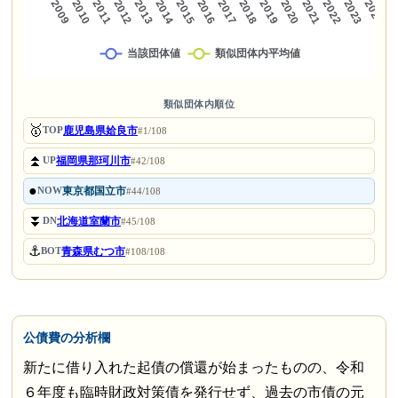
類似団体内順位
🥇
鹿児島県姶良市
TOP
#1/108
⏫
福岡県那珂川市
UP
#42/108
●
東京都国立市
NOW
#44/108
⏬
北海道室蘭市
DN
#45/108
⚓
青森県むつ市
BOT
#108/108
公債費の分析欄
新たに借り入れた起債の償還が始まったものの、令和
６年度も臨時財政対策債を発行せず、過去の市債の元