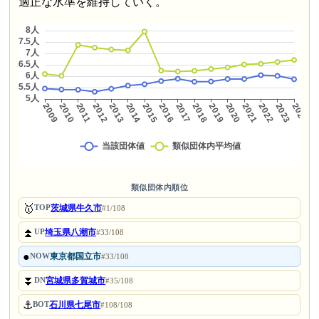
適正な水準を維持していく。
類似団体内順位
🥇
茨城県牛久市
TOP
#1/108
⏫
埼玉県八潮市
UP
#33/108
●
東京都国立市
NOW
#33/108
⏬
宮城県多賀城市
DN
#35/108
⚓
石川県七尾市
BOT
#108/108