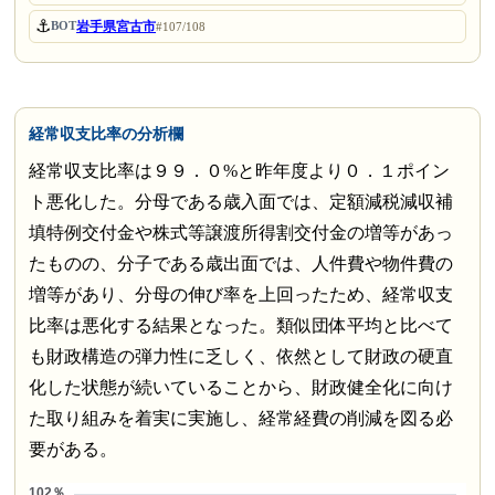
⚓
岩手県宮古市
BOT
#107/108
経常収支比率の分析欄
経常収支比率は９９．０%と昨年度より０．１ポイン
ト悪化した。分母である歳入面では、定額減税減収補
填特例交付金や株式等譲渡所得割交付金の増等があっ
たものの、分子である歳出面では、人件費や物件費の
増等があり、分母の伸び率を上回ったため、経常収支
比率は悪化する結果となった。類似団体平均と比べて
も財政構造の弾力性に乏しく、依然として財政の硬直
化した状態が続いていることから、財政健全化に向け
た取り組みを着実に実施し、経常経費の削減を図る必
要がある。