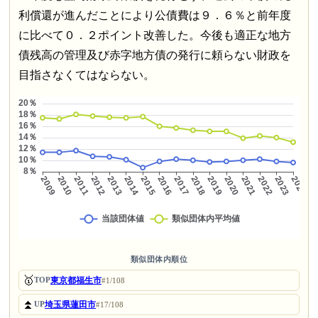
利償還が進んだことにより公債費は９．６％と前年度
に比べて０．２ポイント改善した。今後も適正な地方
債残高の管理及び赤字地方債の発行に頼らない財政を
目指さなくてはならない。
類似団体内順位
🥇
東京都福生市
TOP
#1/108
⏫
埼玉県蓮田市
UP
#17/108