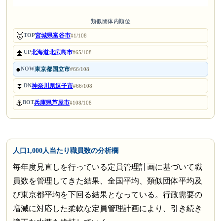
類似団体内順位
🥇
宮城県富谷市
TOP
#1/108
⏫
北海道北広島市
UP
#65/108
●
東京都国立市
NOW
#66/108
⏬
神奈川県逗子市
DN
#66/108
⚓
兵庫県芦屋市
BOT
#108/108
人口1,000人当たり職員数の分析欄
毎年度見直しを行っている定員管理計画に基づいて職
員数を管理してきた結果、全国平均、類似団体平均及
び東京都平均を下回る結果となっている。行政需要の
増減に対応した柔軟な定員管理計画により、引き続き