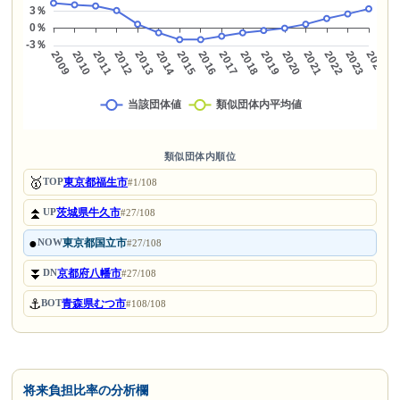
類似団体内順位
🥇
東京都福生市
TOP
#1/108
⏫
茨城県牛久市
UP
#27/108
●
東京都国立市
NOW
#27/108
⏬
京都府八幡市
DN
#27/108
⚓
青森県むつ市
BOT
#108/108
将来負担比率の分析欄