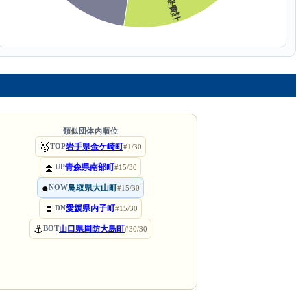
類似団体内順位
🥇
岩手県金ケ崎町
TOP
#1/30
⏫
青森県南部町
UP
#15/30
●
鳥取県大山町
NOW
#15/30
⏬
愛媛県内子町
DN
#15/30
⚓
山口県周防大島町
BOT
#30/30