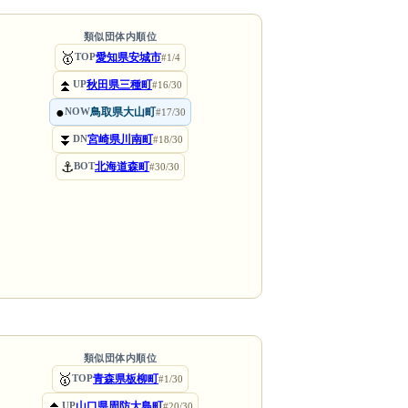
類似団体内順位
🥇
愛知県安城市
TOP
#1/4
⏫
秋田県三種町
UP
#16/30
●
鳥取県大山町
NOW
#17/30
⏬
宮崎県川南町
DN
#18/30
⚓
北海道森町
BOT
#30/30
類似団体内順位
🥇
青森県板柳町
TOP
#1/30
⏫
山口県周防大島町
UP
#20/30