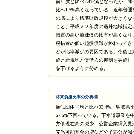
前年度と比べ2.4%減となったが、
比べ1.5%高くなっている。近年普
の増により標準財政規模が大きくな
こと、平成２２年度の過疎地域指定
措置の高い過疎債の比率が高くなり
税措置の低い起債償還が終わってき
どが比率減少の要因である。今後は
施と新規地方債借入の抑制を実施し
を下げるように努める。
将来負担比率の分析欄
類似団体平均と比べ33.4%、鳥取県
67.6%下回っている。下水道事業を
方債現在高の減少、公営企業繰入見
充当可能基金の増など分子部分が減