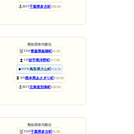
⚓
千葉県多古町
BOT
#30/30
類似団体内順位
🥇
青森県板柳町
TOP
#1/30
⏫
岩手県洋野町
UP
#17/30
●
鳥取県大山町
NOW
#18/30
⏬
熊本県あさぎり町
DN
#19/30
⚓
北海道別海町
BOT
#30/30
類似団体内順位
🥇
千葉県多古町
TOP
#1/30