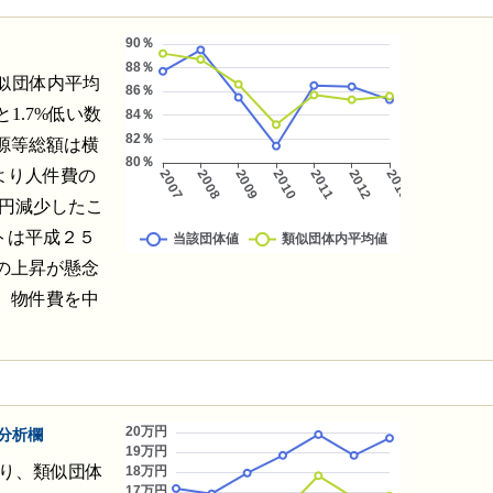
類似団体内平均
1.7%低い数
源等総額は横
より人件費の
万円減少したこ
トは平成２５
の上昇が懸念
、物件費を中
分析欄
おり、類似団体