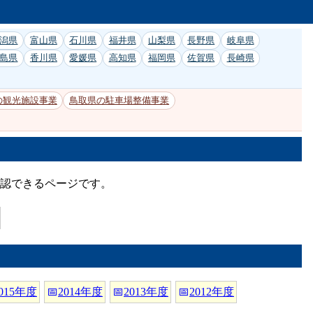
潟県
富山県
石川県
福井県
山梨県
長野県
岐阜県
島県
香川県
愛媛県
高知県
福岡県
佐賀県
長崎県
の観光施設事業
鳥取県の駐車場整備事業
確認できるページです。
015年度
📅
2014年度
📅
2013年度
📅
2012年度