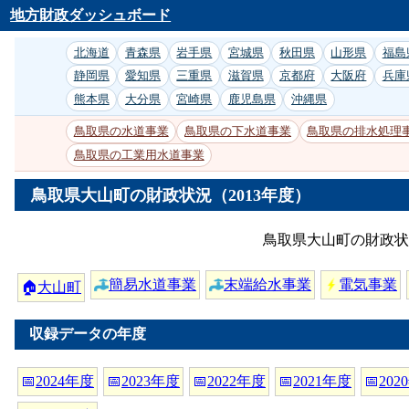
地方財政ダッシュボード
北海道
青森県
岩手県
宮城県
秋田県
山形県
福島
静岡県
愛知県
三重県
滋賀県
京都府
大阪府
兵庫
熊本県
大分県
宮崎県
鹿児島県
沖縄県
鳥取県の水道事業
鳥取県の下水道事業
鳥取県の排水処理
鳥取県の工業用水道事業
鳥取県大山町の財政状況（2013年度）
鳥取県大山町の財政状
簡易水道事業
末端給水事業
電気事業
🏠
大山町
収録データの年度
📅
2024年度
📅
2023年度
📅
2022年度
📅
2021年度
📅
202