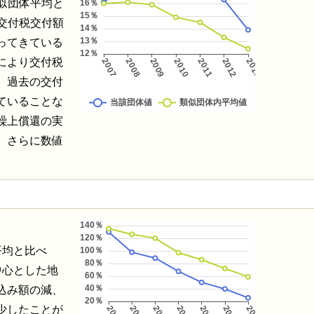
類似団体平均と
通交付税交付額
ってきている
により交付税
、過去の交付
ていることな
繰上償還の実
、さらに数値
平均と比べ
中心とした地
込み額の減、
少したことが