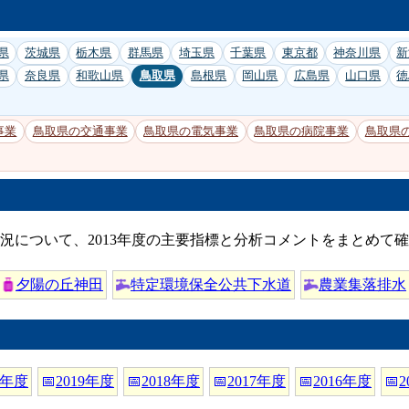
県
茨城県
栃木県
群馬県
埼玉県
千葉県
東京都
神奈川県
新
県
奈良県
和歌山県
鳥取県
島根県
岡山県
広島県
山口県
徳
事業
鳥取県の交通事業
鳥取県の電気事業
鳥取県の病院事業
鳥取県
況について、2013年度の主要指標と分析コメントをまとめて
夕陽の丘神田
特定環境保全公共下水道
農業集落排水
0年度
📅
2019年度
📅
2018年度
📅
2017年度
📅
2016年度
📅
2