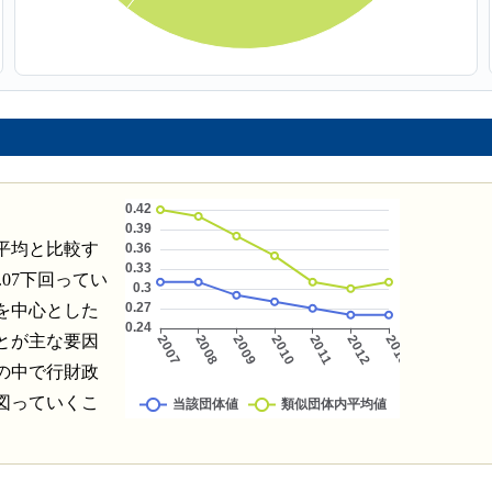
平均と比較す
.07下回ってい
を中心とした
とが主な要因
の中で行財政
図っていくこ