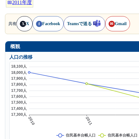
📅
2011年度
X
Facebook
Teamsで送る
Gmail
共有
X
f
✉
概観
人口の推移