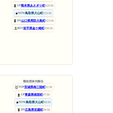
⏫
熊本県あさぎり町
UP
#20/30
●
鳥取県大山町
NOW
#23/30
⏬
山口県周防大島町
DN
#23/30
⚓
岩手県金ケ崎町
BOT
#30/30
類似団体内順位
🥇
宮城県南三陸町
TOP
#1/30
⏫
青森県南部町
UP
#7/30
●
鳥取県大山町
NOW
#8/30
⏬
広島県世羅町
DN
#9/30