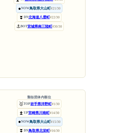
●
鳥取県大山町
NOW
#21/30
⏬
北海道八雲町
DN
#22/30
⚓
宮城県南三陸町
BOT
#30/30
類似団体内順位
🥇
岩手県洋野町
TOP
#1/30
⏫
宮崎県川南町
UP
#14/30
●
鳥取県大山町
NOW
#15/30
⏬
鳥取県北栄町
DN
#16/30