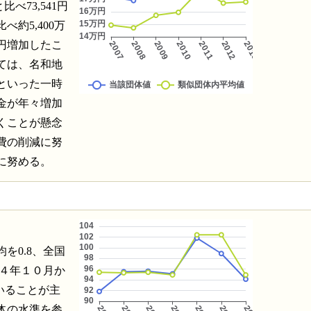
べ73,541円
約5,400万
万円増加したこ
ては、名和地
といった一時
金が年々増加
くことが懸念
費の削減に努
に努める。
を0.8、全国
２４年１０月か
いることが主
体の水準を参