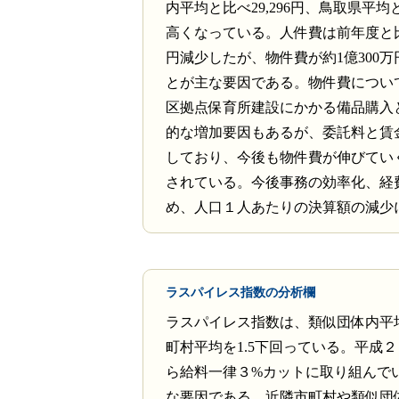
内平均と比べ29,296円、鳥取県平均と比
高くなっている。人件費は前年度と比べ
円減少したが、物件費が約1億300
とが主な要因である。物件費につい
区拠点保育所建設にかかる備品購入
的な増加要因もあるが、委託料と賃
しており、今後も物件費が伸びてい
されている。今後事務の効率化、経
め、人口１人あたりの決算額の減少
ラスパイレス指数の分析欄
ラスパイレス指数は、類似団体内平均
町村平均を1.5下回っている。平成
ら給料一律３%カットに取り組んで
な要因である。近隣市町村や類似団