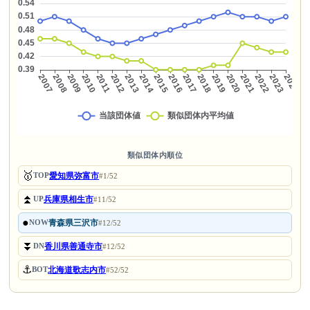
類似団体内順位
🥇
愛知県弥富市
TOP
#1/52
⏫
兵庫県相生市
UP
#11/52
●
青森県三沢市
NOW
#12/52
⏬
香川県善通寺市
DN
#12/52
⚓
北海道歌志内市
BOT
#52/52