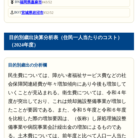
⏬
福岡県嘉麻市
DN
#43/52
⚓
宮城県岩沼市
BOT
#52/52
目的別歳出決算分析表（住民一人当たりのコスト）
（2024年度）
目的別歳出の分析欄
民生費については、障がい者福祉サービス費などの社
会保障関連経費が年々増加傾向にあり今後も増加して
いくことが見込まれる。衛生費については、令和４年
度が突出しており、これは焼却施設整備事業が増加し
たことが要因である。また、令和５年度と令和６年度
を比較した際の増加要因は、（仮称）し尿処理施設整
備事業や病院事業会計繰出金の増加によるものであ
る。土木費については、前年度と比べて人口一人当た