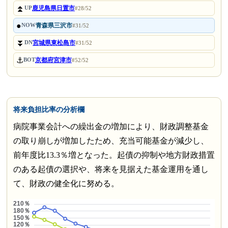
⏫
鹿児島県日置市
UP
#28/52
●
青森県三沢市
NOW
#31/52
⏬
宮城県東松島市
DN
#31/52
⚓
京都府宮津市
BOT
#52/52
将来負担比率の分析欄
病院事業会計への繰出金の増加により、財政調整基金
の取り崩しが増加したため、充当可能基金が減少し、
前年度比13.3％増となった。起債の抑制や地方財政措置
のある起債の選択や、将来を見据えた基金運用を通し
て、財政の健全化に努める。