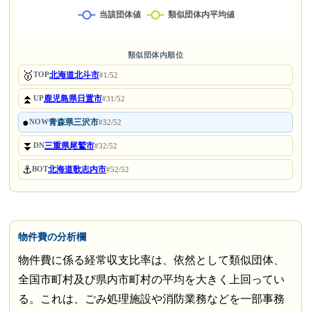
類似団体内順位
🥇
北海道北斗市
TOP
#1/52
⏫
鹿児島県日置市
UP
#31/52
●
青森県三沢市
NOW
#32/52
⏬
三重県尾鷲市
DN
#32/52
⚓
北海道歌志内市
BOT
#52/52
物件費の分析欄
物件費に係る経常収支比率は、依然として類似団体、
全国市町村及び県内市町村の平均を大きく上回ってい
る。これは、ごみ処理施設や消防業務などを一部事務