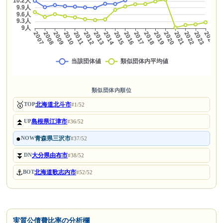
類似団体内順位
🥇
北海道北斗市
TOP
#1/52
⏫
島根県江津市
UP
#36/52
●
青森県三沢市
NOW
#37/52
⏬
大分県由布市
DN
#38/52
⚓
北海道歌志内市
BOT
#52/52
実質公債費比率の分析欄