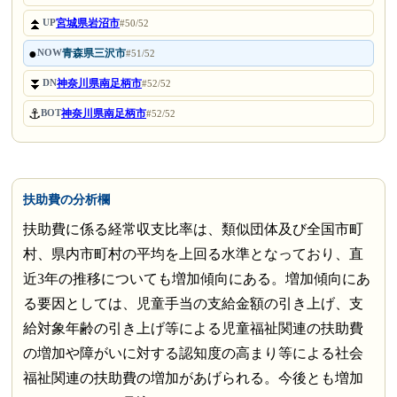
⏫
宮城県岩沼市
UP
#50/52
●
青森県三沢市
NOW
#51/52
⏬
神奈川県南足柄市
DN
#52/52
⚓
神奈川県南足柄市
BOT
#52/52
扶助費の分析欄
扶助費に係る経常収支比率は、類似団体及び全国市町
村、県内市町村の平均を上回る水準となっており、直
近3年の推移についても増加傾向にある。増加傾向にあ
る要因としては、児童手当の支給金額の引き上げ、支
給対象年齢の引き上げ等による児童福祉関連の扶助費
の増加や障がいに対する認知度の高まり等による社会
福祉関連の扶助費の増加があげられる。今後とも増加