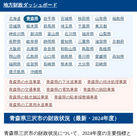
地方財政ダッシュボード
北海道
青森県
岩手県
宮城県
秋田県
山形県
福島県
茨城県
栃木県
群馬県
埼玉県
千葉県
東京都
神奈川県
新潟県
富山県
石川県
福井県
山梨県
長野県
岐阜県
静岡県
愛知県
三重県
滋賀県
京都府
大阪府
兵庫県
奈良県
和歌山県
鳥取県
島根県
岡山県
広島県
山口県
徳島県
香川県
愛媛県
高知県
福岡県
佐賀県
長崎県
熊本県
大分県
宮崎県
鹿児島県
沖縄県
青森県の水道事業
青森県の下水道事業
青森県の排水処理事業
青森県の交通事業
青森県の電気事業
青森県の病院事業
青森県の観光施設事業
青森県の駐車場整備事業
青森県の工業用水道事業
青森県三沢市の財政状況（最新・2024年度）
青森県三沢市の財政状況について、2024年度の主要指標と