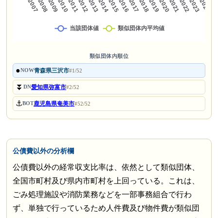
類似団体内順位
●
青森県三沢市
NOW
#1/52
⏬
愛知県弥富市
DN
#2/52
⚓
鹿児島県奄美市
BOT
#52/52
公債費以外の分析欄
公債費以外の経常収支比率は、依然として類似団体、
全国市町村及び県内市町村を上回っている。これは、
ごみ処理施設や消防業務などを一部事務組合で行わ
ず、単独で行っているため人件費及び物件費が類似団