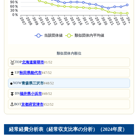
類似団体内順位
🥇
北海道留萌市
TOP
#1/52
⏫
秋田県能代市
UP
#47/52
●
青森県三沢市
NOW
#48/52
⏬
福井県小浜市
DN
#49/52
⚓
京都府宮津市
BOT
#52/52
経常経費分析表（経常収支比率の分析）（2024年度）