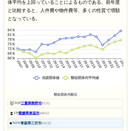
体平均を上回っていることによるものである。前年度
と比較すると、人件費や物件費等、多くの性質で増額
となっている。
類似団体内順位
🥇
三重県熊野市
TOP
#1/52
⏫
愛媛県東温市
UP
#40/52
●
青森県三沢市
NOW
#42/52