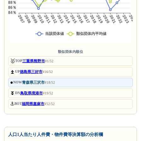
類似団体内順位
🥇
三重県熊野市
TOP
#1/52
⏫
徳島県三好市
UP
#16/52
●
青森県三沢市
NOW
#18/52
⏬
鳥取県境港市
DN
#19/52
⚓
福岡県嘉麻市
BOT
#52/52
人口1人当たり人件費・物件費等決算額の分析欄