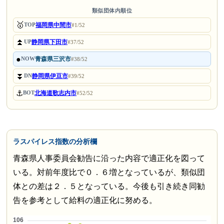
類似団体内順位
🥇
福岡県中間市
TOP
#1/52
⏫
静岡県下田市
UP
#37/52
●
青森県三沢市
NOW
#38/52
⏬
静岡県伊豆市
DN
#39/52
⚓
北海道歌志内市
BOT
#52/52
ラスパイレス指数の分析欄
青森県人事委員会勧告に沿った内容で適正化を図って
いる。対前年度比で０．６増となっているが、類似団
体との差は２．５となっている。今後も引き続き同勧
告を参考として給料の適正化に努める。