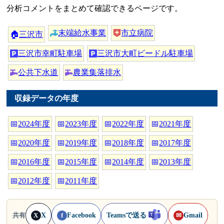
分析コメントをまとめて確認できるページです。
末端給水事業
市立病院
🏠
三沢市
三沢市幸町駐車場
三沢市大町ビードル駐車場
公共下水道
農業集落排水
収録データの年度
📅
2024年度
📅
2023年度
📅
2022年度
📅
2021年度
📅
2020年度
📅
2019年度
📅
2018年度
📅
2017年度
📅
2016年度
📅
2015年度
📅
2014年度
📅
2013年度
📅
2012年度
📅
2011年度
X
Facebook
Teamsで送る
Gmail
共有
X
f
✉