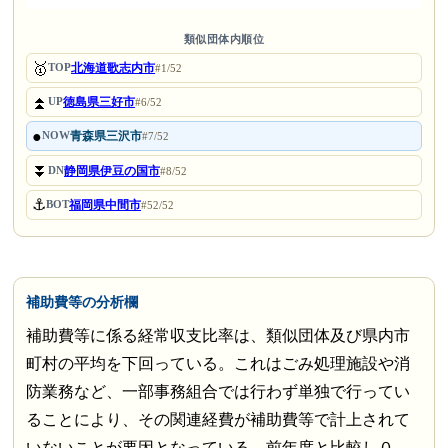
類似団体内順位
🥇
北海道歌志内市
TOP
#1/52
⏫
徳島県三好市
UP
#6/52
●
青森県三沢市
NOW
#7/52
⏬
静岡県伊豆の国市
DN
#8/52
⚓
福岡県中間市
BOT
#52/52
補助費等の分析欄
補助費等に係る経常収支比率は、類似団体及び県内市
町村の平均を下回っている。これはごみ処理施設や消
防業務など、一部事務組合では行わず単独で行ってい
ることにより、その関連経費が補助費等で計上されて
いないことが要因となっている。前年度と比較し０．