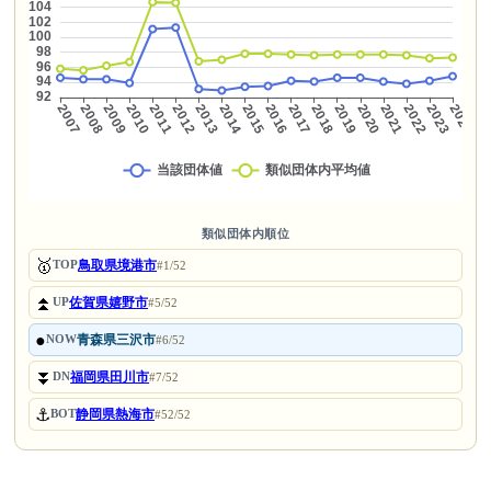
類似団体内順位
🥇
鳥取県境港市
TOP
#1/52
⏫
佐賀県嬉野市
UP
#5/52
●
青森県三沢市
NOW
#6/52
⏬
福岡県田川市
DN
#7/52
⚓
静岡県熱海市
BOT
#52/52