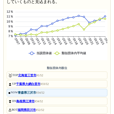
していくものと見込まれる。
類似団体内順位
🥇
北海道三笠市
TOP
#1/52
⏫
千葉県大網白里市
UP
#33/52
●
青森県三沢市
NOW
#34/52
⏬
島根県江津市
DN
#34/52
⚓
福岡県田川市
BOT
#52/52