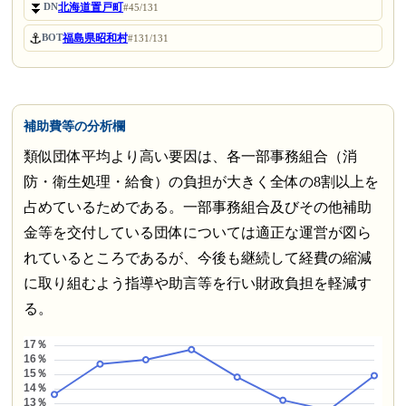
⏬
北海道置戸町
DN
#45/131
⚓
福島県昭和村
BOT
#131/131
補助費等の分析欄
類似団体平均より高い要因は、各一部事務組合（消
防・衛生処理・給食）の負担が大きく全体の8割以上を
占めているためである。一部事務組合及びその他補助
金等を交付している団体については適正な運営が図ら
れているところであるが、今後も継続して経費の縮減
に取り組むよう指導や助言等を行い財政負担を軽減す
る。