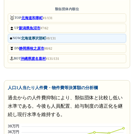
類似団体内順位
🥇
北海道和寒町
TOP
#1/131
⏫
新潟県魚沼市
UP
#7/62
●
北海道厚沢部町
NOW
#8/131
⏬
静岡県牧之原市
DN
#8/62
⚓
沖縄県渡名喜村
BOT
#131/131
人口1人当たり人件費・物件費等決算額の分析欄
過去からの人件費抑制により、類似団体と比較し低い
水準である。今後も人員配置、給与制度の適正化を継
続し現行水準を維持する。