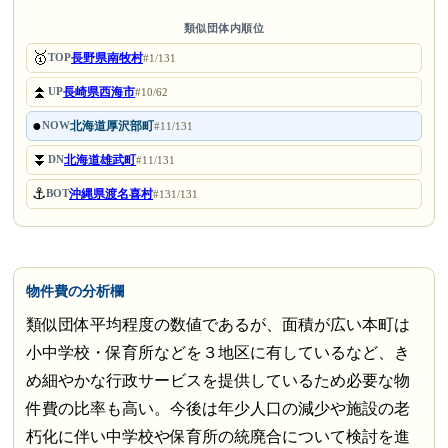
類似団体内順位
🥇
長野県南牧村
TOP
#1/131
⏫
長崎県西海市
UP
#10/62
●
北海道厚沢部町
NOW
#11/131
⏬
北海道雄武町
DN
#11/131
⚓
沖縄県渡名喜村
BOT
#131/131
物件費の分析欄
類似団体平均程度の数値であるが、面積が広い本町は
小中学校・保育所などを３地区に有しているなど、き
め細やかな行政サービスを提供しているため必要な物
件費の比率も高い。今後は年少人口の減少や施設の老
朽化に伴い中学校や保育所の統廃合について検討を進