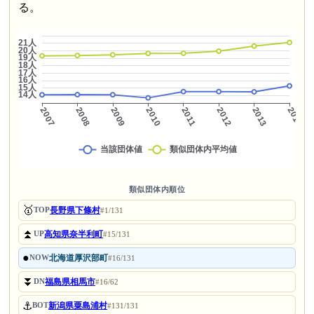
る。
類似団体内順位
🥇
長野県下條村
TOP
#1/131
⏫
高知県奈半利町
UP
#15/131
●
北海道厚沢部町
NOW
#16/131
⏬
福島県相馬市
DN
#16/62
⚓
新潟県粟島浦村
BOT
#131/131