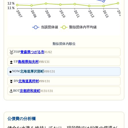
類似団体内順位
🥇
青森県つがる市
TOP
#1/62
⏫
島根県知夫村
UP
#98/131
●
北海道厚沢部町
NOW
#99/131
⏬
北海道真狩村
DN
#99/131
⚓
京都府和束町
BOT
#131/131
公債費の分析欄