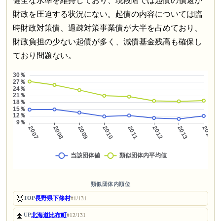
健全な水準を維持しており、現段階では起債の償還が
財政を圧迫する状況にない。起債の内容については臨
時財政対策債、過疎対策事業債が大半を占めており、
財政負担の少ない起債が多く、減債基金残高も確保し
ており問題ない。
類似団体内順位
🥇
長野県下條村
TOP
#1/131
⏫
北海道比布町
UP
#12/131