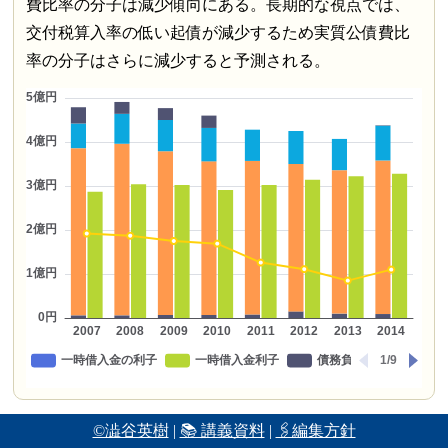
費比率の分子は減少傾向にある。長期的な視点では、
交付税算入率の低い起債が減少するため実質公債費比
率の分子はさらに減少すると予測される。
©澁谷英樹
|
📚 講義資料
|
🖇編集方針
将来負担比率（分子）の構造（2014年度）