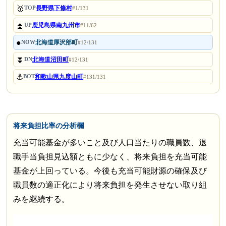
🥇
長野県下條村
TOP
#1/131
⏫
鹿児島県南九州市
UP
#11/62
●
北海道厚沢部町
NOW
#12/131
⏬
北海道沼田町
DN
#12/131
⚓
和歌山県九度山町
BOT
#131/131
将来負担比率の分析欄
充当可能基金が多いこと及び人口当たりの職員数、退
職手当負担見込額ともに少なく、将来負担を充当可能
基金が上回っている。今後も充当可能財源の確保及び
職員数の適正化により将来負担を発生させない取り組
みを継続する。