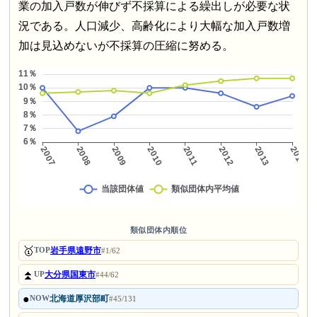
業の加入戸数が伸びず不採算による繰出しが必要な状
況である。人口減少、高齢化により大幅な加入戸数増
加は見込めないが不採算の圧縮に努める。
類似団体内順位
🥇
岩手県遠野市
TOP
#1/62
⏫
大分県国東市
UP
#44/62
●
北海道厚沢部町
NOW
#45/131