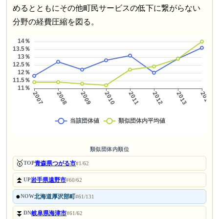
めるとともにその他町民サービスの低下に繋がらない
分野の経費圧縮を図る。
類似団体内順位
🥇
青森県つがる市
TOP
#1/62
⏫
岩手県遠野市
UP
#60/62
●
北海道厚沢部町
NOW
#61/131
⏬
岐阜県海津市
DN
#61/62