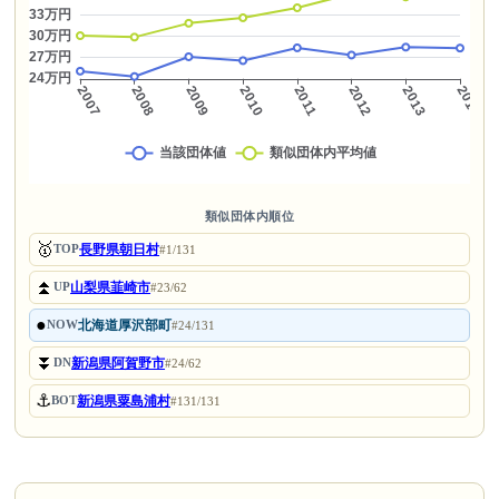
類似団体内順位
🥇
長野県朝日村
TOP
#1/131
⏫
山梨県韮崎市
UP
#23/62
●
北海道厚沢部町
NOW
#24/131
⏬
新潟県阿賀野市
DN
#24/62
⚓
新潟県粟島浦村
BOT
#131/131