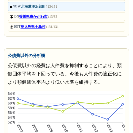
●
北海道厚沢部町
NOW
#13/131
⏬
香川県東かがわ市
DN
#13/62
⚓
鹿児島県十島村
BOT
#131/131
公債費以外の分析欄
公債費以外の経費は人件費を抑制することにより、類
似団体平均を下回っている。今後も人件費の適正化に
より類似団体平均より低い水準を維持する。