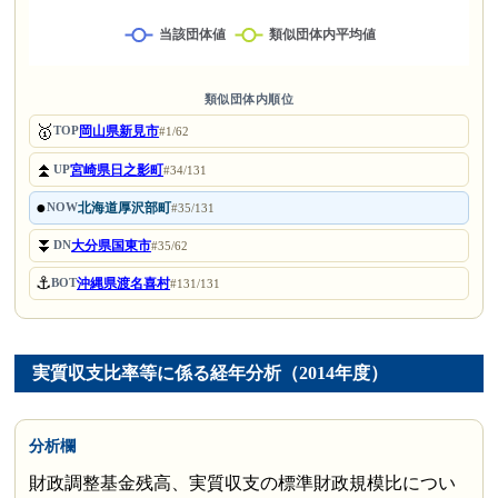
類似団体内順位
🥇
岡山県新見市
TOP
#1/62
⏫
宮崎県日之影町
UP
#34/131
●
北海道厚沢部町
NOW
#35/131
⏬
大分県国東市
DN
#35/62
⚓
沖縄県渡名喜村
BOT
#131/131
実質収支比率等に係る経年分析（2014年度）
分析欄
財政調整基金残高、実質収支の標準財政規模比につい