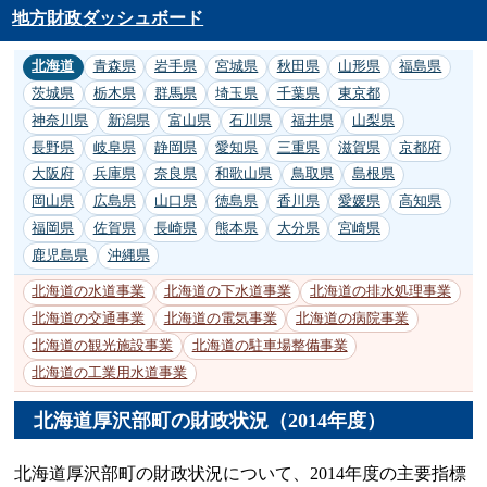
地方財政ダッシュボード
北海道
青森県
岩手県
宮城県
秋田県
山形県
福島県
茨城県
栃木県
群馬県
埼玉県
千葉県
東京都
神奈川県
新潟県
富山県
石川県
福井県
山梨県
長野県
岐阜県
静岡県
愛知県
三重県
滋賀県
京都府
大阪府
兵庫県
奈良県
和歌山県
鳥取県
島根県
岡山県
広島県
山口県
徳島県
香川県
愛媛県
高知県
福岡県
佐賀県
長崎県
熊本県
大分県
宮崎県
鹿児島県
沖縄県
北海道の水道事業
北海道の下水道事業
北海道の排水処理事業
北海道の交通事業
北海道の電気事業
北海道の病院事業
北海道の観光施設事業
北海道の駐車場整備事業
北海道の工業用水道事業
北海道厚沢部町の財政状況（2014年度）
北海道厚沢部町の財政状況について、2014年度の主要指標