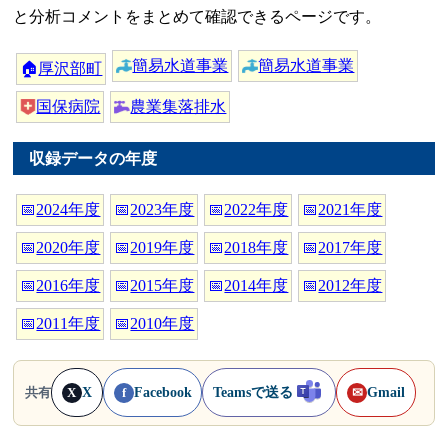
と分析コメントをまとめて確認できるページです。
簡易水道事業
簡易水道事業
🏠
厚沢部町
国保病院
農業集落排水
収録データの年度
📅
2024年度
📅
2023年度
📅
2022年度
📅
2021年度
📅
2020年度
📅
2019年度
📅
2018年度
📅
2017年度
📅
2016年度
📅
2015年度
📅
2014年度
📅
2012年度
📅
2011年度
📅
2010年度
X
Facebook
Teamsで送る
Gmail
共有
X
f
✉