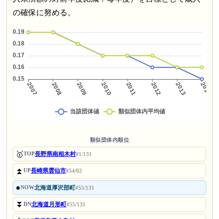
の確保に努める。
類似団体内順位
🥇
長野県南相木村
TOP
#1/131
⏫
長崎県雲仙市
UP
#54/62
●
北海道厚沢部町
NOW
#55/131
⏬
北海道月形町
DN
#55/131