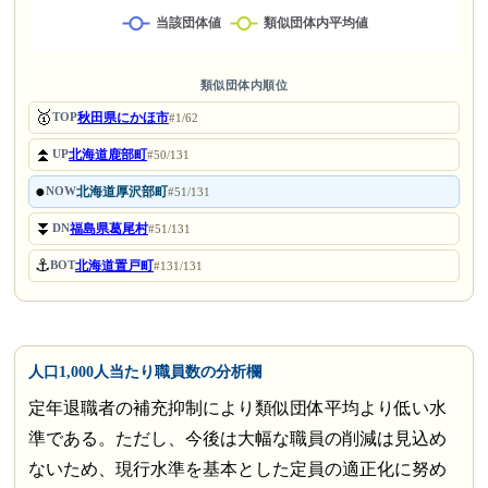
類似団体内順位
🥇
秋田県にかほ市
TOP
#1/62
⏫
北海道鹿部町
UP
#50/131
●
北海道厚沢部町
NOW
#51/131
⏬
福島県葛尾村
DN
#51/131
⚓
北海道置戸町
BOT
#131/131
人口1,000人当たり職員数の分析欄
定年退職者の補充抑制により類似団体平均より低い水
準である。ただし、今後は大幅な職員の削減は見込め
ないため、現行水準を基本とした定員の適正化に努め