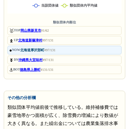
類似団体内順位
🥇
岡山県新見市
TOP
#1/62
⏫
北海道新篠津村
UP
#97/131
●
北海道厚沢部町
NOW
#97/131
⏬
沖縄県大宜味村
DN
#97/131
⚓
徳島県上勝町
BOT
#131/131
その他の分析欄
類似団体平均値前後で推移している。維持補修費では
豪雪地帯かつ面積が広く、除雪費の増減により数値が
大きく異なる。また繰出金については農業集落排水事