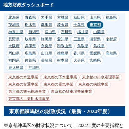
地方財政ダッシュボード
北海道
青森県
岩手県
宮城県
秋田県
山形県
福島県
茨城県
栃木県
群馬県
埼玉県
千葉県
東京都
神奈川県
新潟県
富山県
石川県
福井県
山梨県
長野県
岐阜県
静岡県
愛知県
三重県
滋賀県
京都府
大阪府
兵庫県
奈良県
和歌山県
鳥取県
島根県
岡山県
広島県
山口県
徳島県
香川県
愛媛県
高知県
福岡県
佐賀県
長崎県
熊本県
大分県
宮崎県
鹿児島県
沖縄県
東京都の水道事業
東京都の下水道事業
東京都の排水処理事業
東京都の交通事業
東京都の電気事業
東京都の病院事業
東京都の観光施設事業
東京都の駐車場整備事業
東京都の工業用水道事業
東京都練馬区の財政状況（最新・2024年度）
東京都練馬区の財政状況について、2024年度の主要指標と