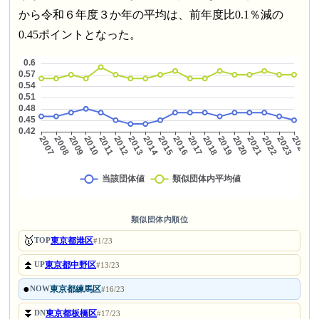
から令和６年度３か年の平均は、前年度比0.1％減の
0.45ポイントとなった。
類似団体内順位
🥇
東京都港区
TOP
#1/23
⏫
東京都中野区
UP
#13/23
●
東京都練馬区
NOW
#16/23
⏬
東京都板橋区
DN
#17/23