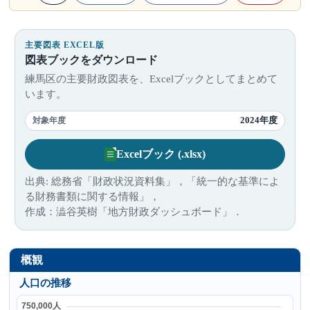
主要図表 EXCEL版
図表ブックをダウンロード
練馬区の主要財政図表を、Excelブックとしてまとめて
います。
2024年度
対象年度
Excelブック (.xlsx)
出典: 総務省「財政状況資料集」，「統一的な基準によ
る財務書類に関する情報」，
作成：澁谷英樹「地方財政ダッシュボード」．
概観
人口の推移