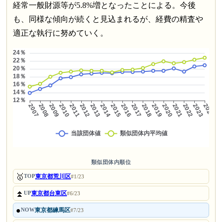
経常一般財源等が5.8%増となったことによる。今後
も、同様な傾向が続くと見込まれるが、経費の精査や
適正な執行に努めていく。
類似団体内順位
🥇
東京都荒川区
TOP
#1/23
⏫
東京都台東区
UP
#6/23
●
東京都練馬区
NOW
#7/23