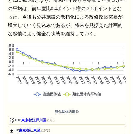
と1.22%の増となり、令和４年度から令和６年度３か年
の平均は、前年度比0.4ポイント増の-2.1ポイントとな
った。今後も公共施設の老朽化による改修改築需要が
増大していく見込みであるが、将来を見据えた計画的
な起債により健全な状態を維持していく。
類似団体内順位
🥇
東京都江戸川区
TOP
#1/23
⏫
東京都江東区
UP
#10/23