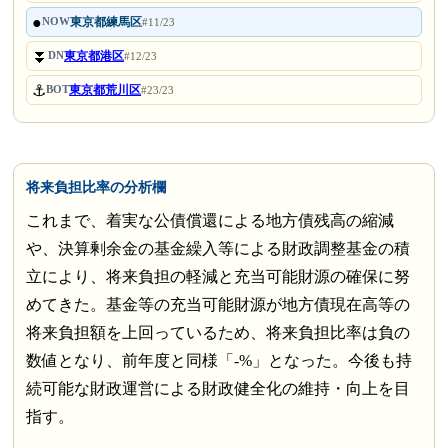
●
東京都練馬区
NOW
#11/23
⏬
東京都港区
DN
#12/23
⚓
東京都荒川区
BOT
#23/23
将来負担比率の分析欄
これまで、着実な公債償還による地方債残高の縮減
や、決算剰余金の基金繰入等による財政調整基金の積
立により、将来負担の軽減と充当可能財源の確保に努
めてきた。基金等の充当可能財源が地方債現在高等の
将来負担額を上回っているため、将来負担比率は負の
数値となり、前年度と同様「-%」となった。今後も持
続可能な財政運営による財政健全化の維持・向上を目
指す。