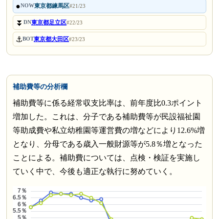
●
東京都練馬区
NOW
#21/23
⏬
東京都足立区
DN
#22/23
⚓
東京都大田区
BOT
#23/23
補助費等の分析欄
補助費等に係る経常収支比率は、前年度比0.3ポイント
増加した。これは、分子である補助費等が民設福祉園
等助成費や私立幼稚園等運営費の増などにより12.6%増
となり、分母である歳入一般財源等が5.8％増となった
ことによる。補助費については、点検・検証を実施し
ていく中で、今後も適正な執行に努めていく。