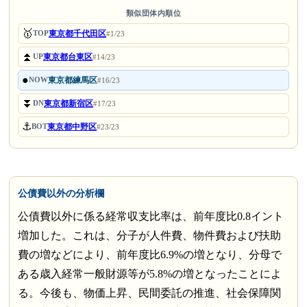
類似団体内順位
🥇
東京都千代田区
TOP
#1/23
⏫
東京都台東区
UP
#14/23
●
東京都練馬区
NOW
#16/23
⏬
東京都新宿区
DN
#17/23
⚓
東京都中野区
BOT
#23/23
公債費以外の分析欄
公債費以外に係る経常収支比率は、前年度比0.8イント
増加した。これは、分子が人件費、物件費および扶助
費の増などにより、前年度比6.9%の増となり、分母で
ある歳入経常一般財源等が5.8%の増となったことによ
る。今後も、物価上昇、民間委託の推進、社会保障関