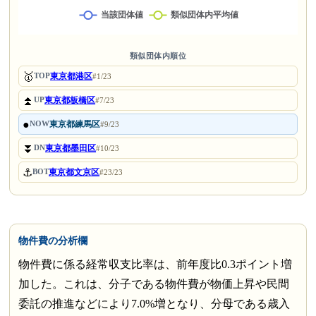
類似団体内順位
🥇
東京都港区
TOP
#1/23
⏫
東京都板橋区
UP
#7/23
●
東京都練馬区
NOW
#9/23
⏬
東京都墨田区
DN
#10/23
⚓
東京都文京区
BOT
#23/23
物件費の分析欄
物件費に係る経常収支比率は、前年度比0.3ポイント増
加した。これは、分子である物件費が物価上昇や民間
委託の推進などにより7.0%増となり、分母である歳入