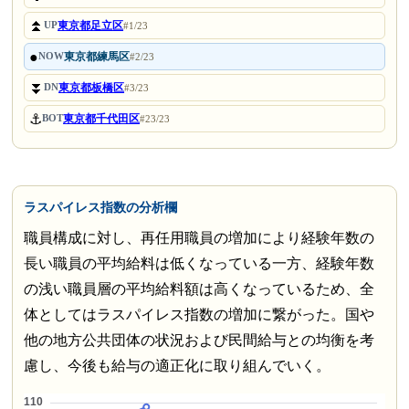
⏫
東京都足立区
UP
#1/23
●
東京都練馬区
NOW
#2/23
⏬
東京都板橋区
DN
#3/23
⚓
東京都千代田区
BOT
#23/23
ラスパイレス指数の分析欄
職員構成に対し、再任用職員の増加により経験年数の
長い職員の平均給料は低くなっている一方、経験年数
の浅い職員層の平均給料額は高くなっているため、全
体としてはラスパイレス指数の増加に繋がった。国や
他の地方公共団体の状況および民間給与との均衡を考
慮し、今後も給与の適正化に取り組んでいく。