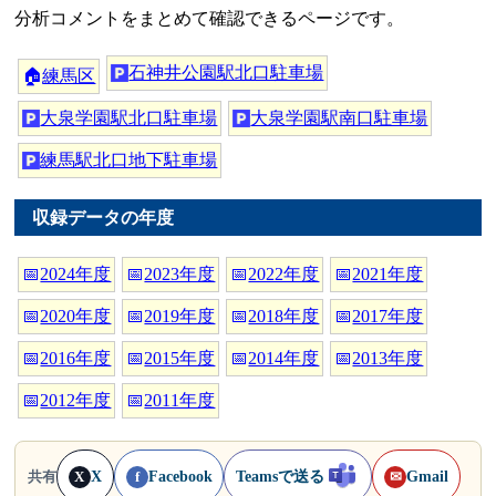
分析コメントをまとめて確認できるページです。
石神井公園駅北口駐車場
🏠
練馬区
大泉学園駅北口駐車場
大泉学園駅南口駐車場
練馬駅北口地下駐車場
収録データの年度
📅
2024年度
📅
2023年度
📅
2022年度
📅
2021年度
📅
2020年度
📅
2019年度
📅
2018年度
📅
2017年度
📅
2016年度
📅
2015年度
📅
2014年度
📅
2013年度
📅
2012年度
📅
2011年度
X
Facebook
Teamsで送る
Gmail
共有
X
f
✉