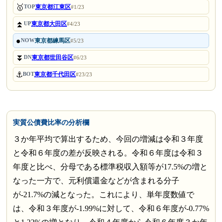
🥇
東京都江東区
TOP
#1/23
⏫
東京都大田区
UP
#4/23
●
東京都練馬区
NOW
#5/23
⏬
東京都世田谷区
DN
#6/23
⚓
東京都千代田区
BOT
#23/23
実質公債費比率の分析欄
３か年平均で算出するため、今回の増減は令和３年度
と令和６年度の差が反映される。令和６年度は令和３
年度と比べ、分母である標準税収入額等が17.5%の増と
なった一方で、元利償還金などが含まれる分子
が-21.7%の減となった。これにより、単年度数値で
は、令和３年度が-1.99%に対して、令和６年度が-0.77%