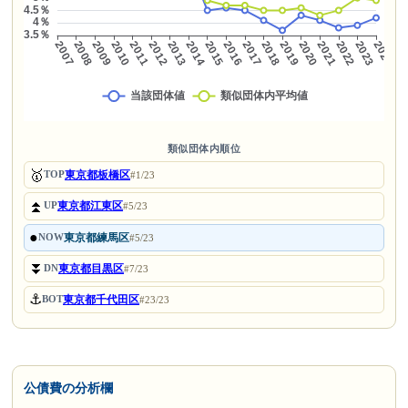
類似団体内順位
🥇
東京都板橋区
TOP
#1/23
⏫
東京都江東区
UP
#5/23
●
東京都練馬区
NOW
#5/23
⏬
東京都目黒区
DN
#7/23
⚓
東京都千代田区
BOT
#23/23
公債費の分析欄