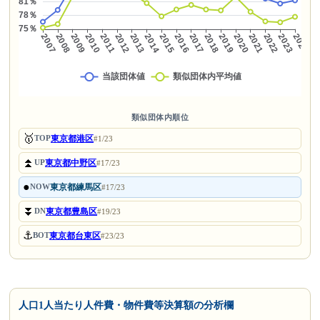
類似団体内順位
🥇
東京都港区
TOP
#1/23
⏫
東京都中野区
UP
#17/23
●
東京都練馬区
NOW
#17/23
⏬
東京都豊島区
DN
#19/23
⚓
東京都台東区
BOT
#23/23
人口1人当たり人件費・物件費等決算額の分析欄