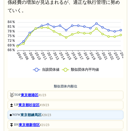
係経費の増加が見込まれるが、適正な執行管理に努め
ていく。
類似団体内順位
🥇
東京都港区
TOP
#1/23
⏫
東京都杉並区
UP
#19/23
●
東京都練馬区
NOW
#20/23
⏬
東京都新宿区
DN
#21/23