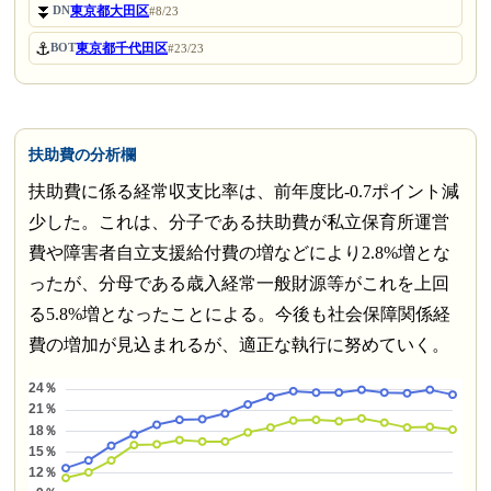
⏬
東京都大田区
DN
#8/23
⚓
東京都千代田区
BOT
#23/23
扶助費の分析欄
扶助費に係る経常収支比率は、前年度比-0.7ポイント減
少した。これは、分子である扶助費が私立保育所運営
費や障害者自立支援給付費の増などにより2.8%増とな
ったが、分母である歳入経常一般財源等がこれを上回
る5.8%増となったことによる。今後も社会保障関係経
費の増加が見込まれるが、適正な執行に努めていく。