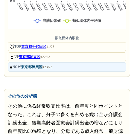
類似団体内順位
🥇
東京都千代田区
TOP
#1/23
⏫
東京都足立区
UP
#22/23
●
東京都練馬区
NOW
#23/23
その他の分析欄
その他に係る経常収支比率は、前年度と同ポイントと
なった。これは、分子の多くを占める繰出金が介護会
計繰出金、後期高齢者医療会計繰出金の増などにより
前年度比6.0%増となり、分母である歳入経常一般財源